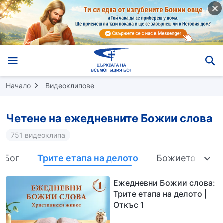
Начало
Видеоклипове
Четене на ежедневните Божии слова
751 видеоклипa
а Бог
Трите етапа на делото
Божието явлен
Ежедневни Божии слова:
Трите етапа на делото |
Откъс 1