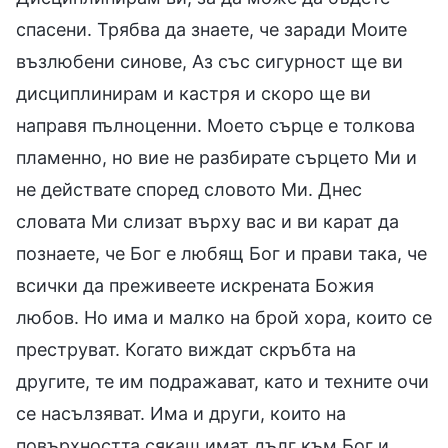
спасени. Трябва да знаете, че заради Моите
възлюбени синове, Аз със сигурност ще ви
дисциплинирам и кастря и скоро ще ви
направя пълноценни. Моето сърце е толкова
пламенно, но вие не разбирате сърцето Ми и
не действате според словото Ми. Днес
словата Ми слизат върху вас и ви карат да
познаете, че Бог е любящ Бог и прави така, че
всички да преживеете искрената Божия
любов. Но има и малко на брой хора, които се
преструват. Когато виждат скръбта на
другите, те им подражават, като и техните очи
се насълзяват. Има и други, които на
повърхността сякаш имат дълг към Бог и