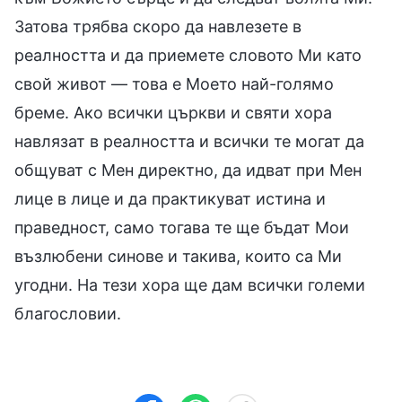
Затова трябва скоро да навлезете в
реалността и да приемете словото Ми като
свой живот — това е Моето най-голямо
бреме. Ако всички църкви и святи хора
навлязат в реалността и всички те могат да
общуват с Мен директно, да идват при Мен
лице в лице и да практикуват истина и
праведност, само тогава те ще бъдат Мои
възлюбени синове и такива, които са Ми
угодни. На тези хора ще дам всички големи
благословии.