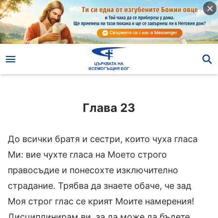
Глава 23
Глава 23
До всички братя и сестри, които чуха гласа
Ми: вие чухте гласа на Моето строго
правосъдие и понесохте изключително
страдание. Трябва да знаете обаче, че зад
Моя строг глас се крият Моите намерения!
Дисциплинирам ви, за да може да бъдете