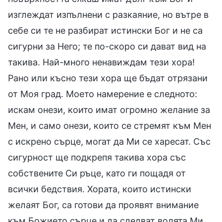
изглеждат изпълнени с разкаяние, но вътре в
себе си те не разбират истински Бог и не са
сигурни за Него; те по-скоро си дават вид на
такива. Най-много ненавиждам тези хора!
Рано или късно тези хора ще бъдат отрязани
от Моя град. Моето намерение е следното:
искам онези, които имат огромно желание за
Мен, и само онези, които се стремят към Мен
с искрено сърце, могат да Ми се харесат. Със
сигурност ще подкрепя такива хора със
собствените Си ръце, като ги пощадя от
всички бедствия. Хората, които истински
желаят Бог, са готови да проявят внимание
към Божието сърце и да следват волята Ми.