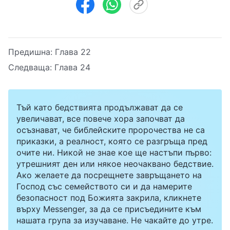
Предишна:
Глава 22
Следваща:
Глава 24
Тъй като бедствията продължават да се
увеличават, все повече хора започват да
осъзнават, че библейските пророчества не са
приказки, а реалност, която се разгръща пред
очите ни. Никой не знае кое ще настъпи първо:
утрешният ден или някое неочаквано бедствие.
Ако желаете да посрещнете завръщането на
Господ със семейството си и да намерите
безопасност под Божията закрила, кликнете
върху Messenger, за да се присъедините към
нашата група за изучаване. Не чакайте до утре.