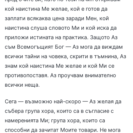
кой наистина Ме желае, кой е готов да
заплати всякаква цена заради Мен, кой
наистина слуша словото Ми и кой иска да
приложи истината на практика. Защото Аз
съм Всемогъщият Бог — Аз мога да виждам
всички тайни на човека, скрити в тъмнина, Аз
знам кой наистина Ме желае и кой Ми се
противопоставя. Аз проучвам внимателно
всички неща.
Сега — възможно най-скоро — Аз желая да
събера група хора, които са в съгласие с
намеренията Ми; група хора, които са
способни да зачитат Моите товари. Не мога