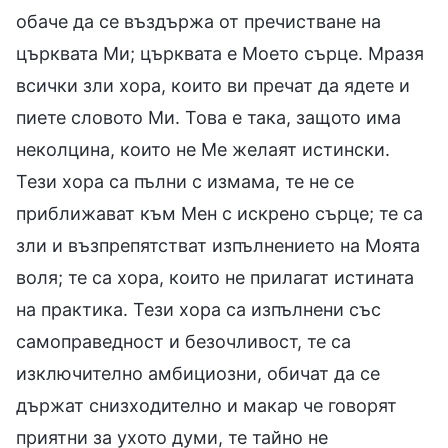
обаче да се въздържа от пречистване на
църквата Ми; църквата е Моето сърце. Мразя
всички зли хора, които ви пречат да ядете и
пиете словото Ми. Това е така, защото има
неколцина, които не Ме желаят истински.
Тези хора са пълни с измама, те не се
приближават към Мен с искрено сърце; те са
зли и възпрепятстват изпълнението на Моята
воля; те са хора, които не прилагат истината
на практика. Тези хора са изпълнени със
самоправедност и безочливост, те са
изключително амбициозни, обичат да се
държат снизходително и макар че говорят
приятни за ухото думи, те тайно не