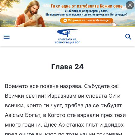
Глава 24
Глава 24
Времето все повече назрява. Събудете се!
Всички светии! Изразявам ви словата Си и
всички, които ги чуят, трябва да се събудят.
Аз съм Богът, в Когото сте вярвали през тези
много години. Днес Аз станах плът и дойдох
пред очите ви, като по този начин откривам