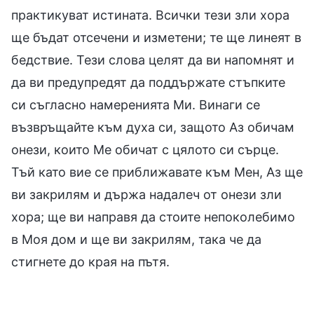
практикуват истината. Всички тези зли хора
ще бъдат отсечени и изметени; те ще линеят в
бедствие. Тези слова целят да ви напомнят и
да ви предупредят да поддържате стъпките
си съгласно намеренията Ми. Винаги се
възвръщайте към духа си, защото Аз обичам
онези, които Ме обичат с цялото си сърце.
Тъй като вие се приближавате към Мен, Аз ще
ви закрилям и държа надалеч от онези зли
хора; ще ви направя да стоите непоколебимо
в Моя дом и ще ви закрилям, така че да
стигнете до края на пътя.