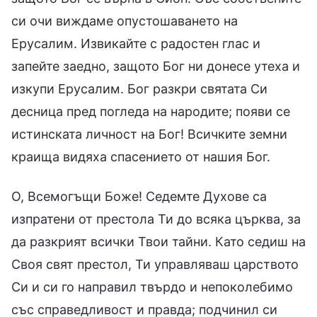
си очи виждаме опустошаването на
Ерусалим. Извикайте с радостен глас и
запейте заедно, защото Бог ни донесе утеха и
изкупи Ерусалим. Бог разкри святата Си
десница пред погледа на народите; появи се
истинската личност на Бог! Всичките земни
краища видяха спасението от нашия Бог.
О, Всемогъщи Боже! Седемте Духове са
изпратени от престола Ти до всяка църква, за
да разкрият всички Твои тайни. Като седиш на
Своя свят престол, Ти управляваш царството
Си и си го направил твърдо и непоколебимо
със справедливост и правда; подчинил си