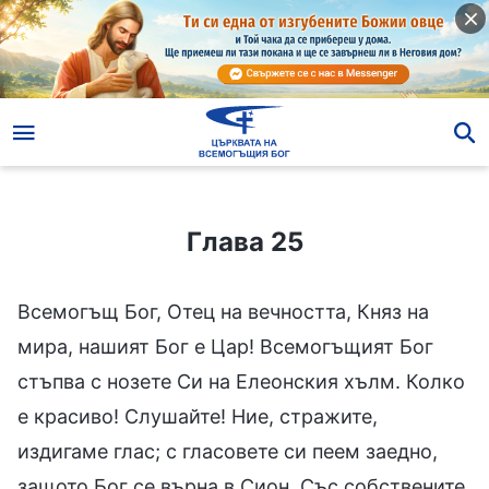
Глава 25
Глава 25
Всемогъщ Бог, Отец на вечността, Княз на
мира, нашият Бог е Цар! Всемогъщият Бог
стъпва с нозете Си на Елеонския хълм. Колко
е красиво! Слушайте! Ние, стражите,
издигаме глас; с гласовете си пеем заедно,
защото Бог се върна в Сион. Със собствените