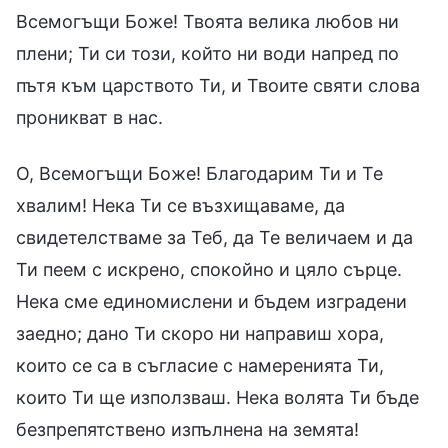
Всемогъщи Боже! Твоята велика любов ни
плени; Ти си този, който ни води напред по
пътя към царството Ти, и Твоите святи слова
проникват в нас.
О, Всемогъщи Боже! Благодарим Ти и Те
хвалим! Нека Ти се възхищаваме, да
свидетелстваме за Теб, да Те величаем и да
Ти пеем с искрено, спокойно и цяло сърце.
Нека сме единомислени и бъдем изградени
заедно; дано Ти скоро ни направиш хора,
които се са в съгласие с намеренията Ти,
които Ти ще използваш. Нека волята Ти бъде
безпрепятствено изпълнена на земята!