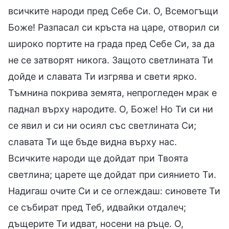
всичките народи пред Себе Си. О, Всемогъщи
Боже! Разпасал си кръста на царе, отворил си
широко портите на града пред Себе Си, за да
не се затворят никога. Защото светлината Ти
дойде и славата Ти изгрява и свети ярко.
Тъмнина покрива земята, непрогледен мрак е
паднал върху народите. О, Боже! Но Ти си ни
се явил и си ни осиял със светлината Си;
славата Ти ще бъде видна върху нас.
Всичките народи ще дойдат при Твоята
светлина; царете ще дойдат при сиянието Ти.
Надигаш очите Си и се оглеждаш: синовете Ти
се събират пред Теб, идвайки отдалеч;
дъщерите Ти идват, носени на ръце. О,