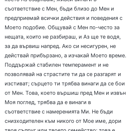
съответствие с Мен, бъди близо до Мен и
предприемай всички действия и поведения с
Моето подобие. Общувай с Мен по-често за
нещата, които не разбираш, и Аз ще те водя,
за да вървиш напред. Ако си несигурен, не
действай прибързано, а изчакай Моето време.
Поддържай стабилен темперамент и не
позволявай на страстите ти да се разгарят и
изстиват; сърцето ти трябва винаги да се бои
от Мен. Това, което вършиш пред Мен и извън
Моя поглед, трябва да е винаги в
съответствие с намеренията Ми. Не бъди
снизходителен към никого от Мое име, дори
твоя съпруг или твоето семейство; това е