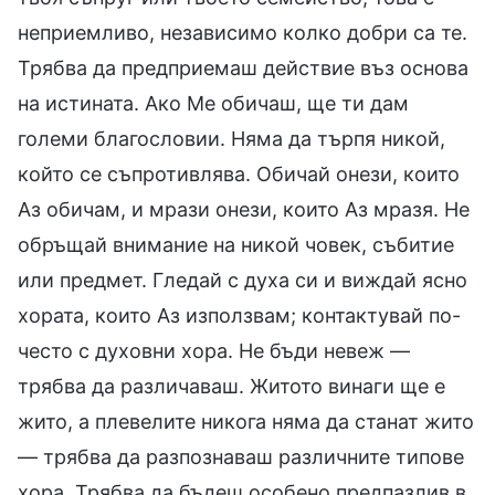
неприемливо, независимо колко добри са те.
Трябва да предприемаш действие въз основа
на истината. Ако Ме обичаш, ще ти дам
големи благословии. Няма да търпя никой,
който се съпротивлява. Обичай онези, които
Аз обичам, и мрази онези, които Аз мразя. Не
обръщай внимание на никой човек, събитие
или предмет. Гледай с духа си и виждай ясно
хората, които Аз използвам; контактувай по-
често с духовни хора. Не бъди невеж —
трябва да различаваш. Житото винаги ще е
жито, а плевелите никога няма да станат жито
— трябва да разпознаваш различните типове
хора. Трябва да бъдеш особено предпазлив в