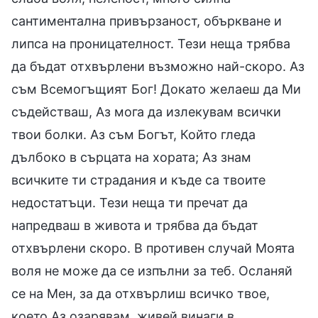
сантиментална привързаност, объркване и
липса на проницателност. Тези неща трябва
да бъдат отхвърлени възможно най-скоро. Аз
съм Всемогъщият Бог! Докато желаеш да Ми
съдействаш, Аз мога да излекувам всички
твои болки. Аз съм Богът, Който гледа
дълбоко в сърцата на хората; Аз знам
всичките ти страдания и къде са твоите
недостатъци. Тези неща ти пречат да
напредваш в живота и трябва да бъдат
отхвърлени скоро. В противен случай Моята
воля не може да се изпълни за теб. Осланяй
се на Мен, за да отхвърлиш всичко твое,
което Аз озарявам, живей винаги в