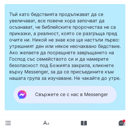
Тъй като бедствията продължават да се
увеличават, все повече хора започват да
осъзнават, че библейските пророчества не са
приказки, а реалност, която се разгръща пред
очите ни. Никой не знае кое ще настъпи първо:
утрешният ден или някое неочаквано бедствие.
Ако желаете да посрещнете завръщането на
Господ със семейството си и да намерите
безопасност под Божията закрила, кликнете
върху Messenger, за да се присъедините към
нашата група за изучаване. Не чакайте до утре.
Свържете се с нас в Messenger