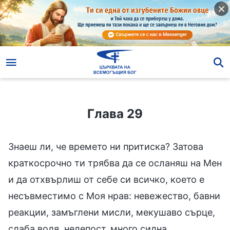
Глава 29
Глава 29
Знаеш ли, че времето ни притиска? Затова
краткосрочно ти трябва да се осланяш на Мен
и да отхвърлиш от себе си всичко, което е
несъвместимо с Моя нрав: невежество, бавни
реакции, замъглени мисли, мекушаво сърце,
слаба воля, нелепост, много силна