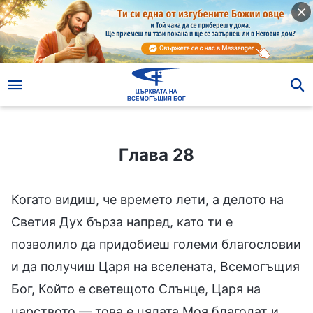
Глава 28
Глава 28
Когато видиш, че времето лети, а делото на
Светия Дух бърза напред, като ти е
позволило да придобиеш големи благословии
и да получиш Царя на вселената, Всемогъщия
Бог, Който е светещото Слънце, Царя на
царството — това е цялата Моя благодат и