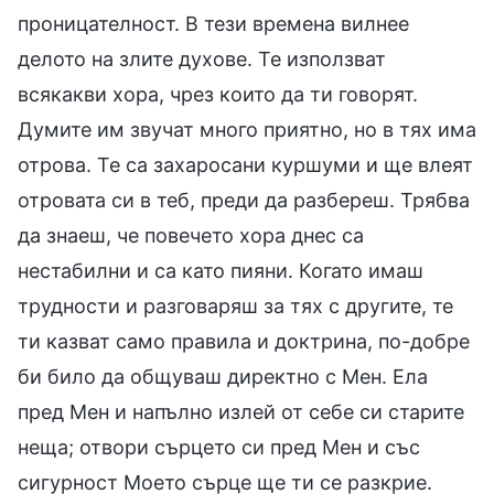
проницателност. В тези времена вилнее
делото на злите духове. Те използват
всякакви хора, чрез които да ти говорят.
Думите им звучат много приятно, но в тях има
отрова. Те са захаросани куршуми и ще влеят
отровата си в теб, преди да разбереш. Трябва
да знаеш, че повечето хора днес са
нестабилни и са като пияни. Когато имаш
трудности и разговаряш за тях с другите, те
ти казват само правила и доктрина, по-добре
би било да общуваш директно с Мен. Ела
пред Мен и напълно излей от себе си старите
неща; отвори сърцето си пред Мен и със
сигурност Моето сърце ще ти се разкрие.