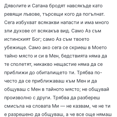
Дяволите и Сатана бродят навсякъде като
ревящи лъвове, търсещи кого да погълнат.
Сега избухват всякакви напасти и има много
зли духове от всякакъв вид. Само Аз съм
истинският Бог; само Аз съм твоето
убежище. Само ако сега се скриеш в Моето
тайно място и си в Мен, бедствията няма да
те сполетят, никакво нещастие няма да се
приближи до обиталището ти. Трябва по-
често да се приближаваш към Мен и да
общуваш с Мен в тайното място; не общувай
произволно с други. Трябва да разбереш
смисъла на словата Ми — не казвам, че не ти
е разрешено да общуваш, а че все още нямаш