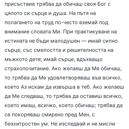
присъствие трябва да обичаш своя Бог с
цялото си сърце и душа. На пътя на
полагането на труд по-често вземай под
внимание словата Ми. При практикуване на
истината не бъди малодушен — имай силно
сърце, със смелостта и решителността на
мъжкото дете; имай сърце, вдъхващо
страхопочитание. Ако желаеш да Ме обичаш,
то трябва да Ме удовлетворяваш във всичко,
което Аз искам да извърша в теб. Ако желаеш
да Ме следваш, то трябва да оставиш всичко,
което имаш, всичко, което обичаш; трябва да
се покоряваш смирено пред Мен, с
безхитростен ум. Не изследвай и не мисли