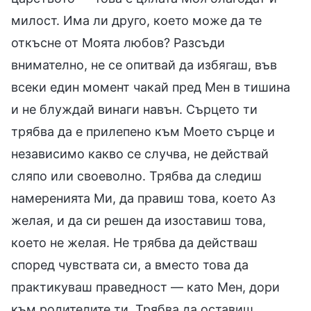
милост. Има ли друго, което може да те
откъсне от Моята любов? Разсъди
внимателно, не се опитвай да избягаш, във
всеки един момент чакай пред Мен в тишина
и не блуждай винаги навън. Сърцето ти
трябва да е прилепено към Моето сърце и
независимо какво се случва, не действай
сляпо или своеволно. Трябва да следиш
намеренията Ми, да правиш това, което Аз
желая, и да си решен да изоставиш това,
което не желая. Не трябва да действаш
според чувствата си, а вместо това да
практикуваш праведност — като Мен, дори
към родителите ти. Трябва да оставиш