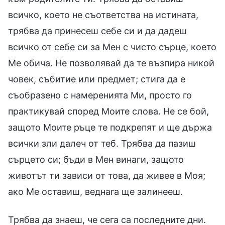
всичко, което не съответства на истината,
трябва да принесеш себе си и да дадеш
всичко от себе си за Мен с чисто сърце, което
Ме обича. Не позволявай да те възпира никой
човек, събитие или предмет; стига да е
съобразено с намеренията Ми, просто го
практикувай според Моите слова. Не се бой,
защото Моите ръце те подкрепят и ще държа
всички зли далеч от теб. Трябва да пазиш
сърцето си; бъди в Мен винаги, защото
животът ти зависи от това, да живее в Моя;
ако Ме оставиш, веднага ще залинееш.
Трябва да знаеш, че сега са последните дни.