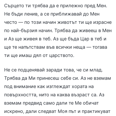
Сърцето ти трябва да е прилежно пред Мен.
Не бъди ленив, а се приближавай до Мен
често — по този начин животът ти ще израсне
по най-бързия начин. Трябва да живееш в Мен
и Аз ще живея в теб. Аз ще бъда Цар в теб и
ще те напътствам във всички неща — тогава
ти ще имаш дял от царството.
Не се подценявай заради това, че си млад.
Трябва да Ми принесеш себе си. Аз не вземам
под внимание как изглеждат хората на
повърхността, нито на каква възраст са. Аз
вземам предвид само дали те Ме обичат
искрено, дали следват Моя път и практикуват