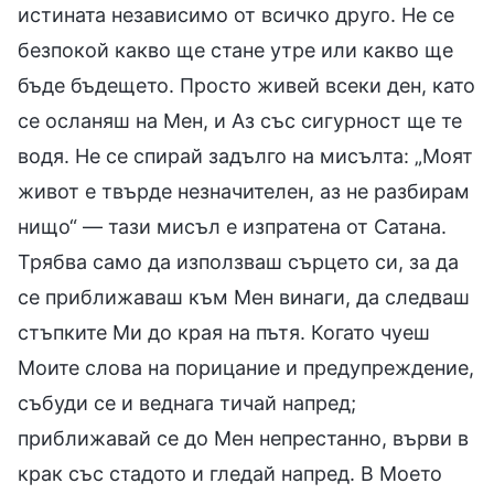
истината независимо от всичко друго. Не се
безпокой какво ще стане утре или какво ще
бъде бъдещето. Просто живей всеки ден, като
се осланяш на Мен, и Аз със сигурност ще те
водя. Не се спирай задълго на мисълта: „Моят
живот е твърде незначителен, аз не разбирам
нищо“ — тази мисъл е изпратена от Сатана.
Трябва само да използваш сърцето си, за да
се приближаваш към Мен винаги, да следваш
стъпките Ми до края на пътя. Когато чуеш
Моите слова на порицание и предупреждение,
събуди се и веднага тичай напред;
приближавай се до Мен непрестанно, върви в
крак със стадото и гледай напред. В Моето