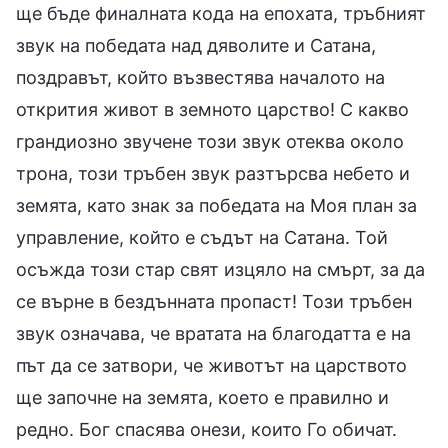
ще бъде финалната кода на епохата, тръбният
звук на победата над дяволите и Сатана,
поздравът, който възвестява началото на
открития живот в земното царство! С какво
грандиозно звучене този звук отеква около
трона, този тръбен звук разтърсва небето и
земята, като знак за победата на Моя план за
управление, който е съдът на Сатана. Той
осъжда този стар свят изцяло на смърт, за да
се върне в бездънната пропаст! Този тръбен
звук означава, че вратата на благодатта е на
път да се затвори, че животът на царството
ще започне на земята, което е правилно и
редно. Бог спасява онези, които Го обичат.