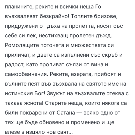
планините, реките и всички неща Го
възхваляват безкрайно! Топлите бризове,
придружени от дъха на пролетта, носят със
себе си лек, нестихващ пролетен дъжд.
Ромолящите поточета и множествата си
приличат, и двете са изпълнени със скръб и
радост, като проливат сълзи от вина и
самообвинения. Реките, езерата, прибоят и
вълните пеят във възхвала на святото име на
истинския Бог! Звукът на възхвалите отеква с
такава яснота! Старите неща, които някога са
били покварени от Сатана — всяко едно от
тях ще бъде обновено и променено и ще
влезе в изцяло нов свят…