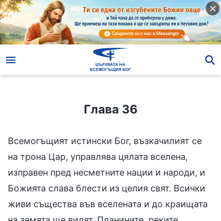
Глава 36
Глава 36
Всемогъщият истински Бог, възкачилият се
на трона Цар, управлява цялата вселена,
изправен пред несметните нации и народи, и
Божията слава блести из целия свят. Всички
живи същества във вселената и до краищата
на земята ще видят. Планините, реките,