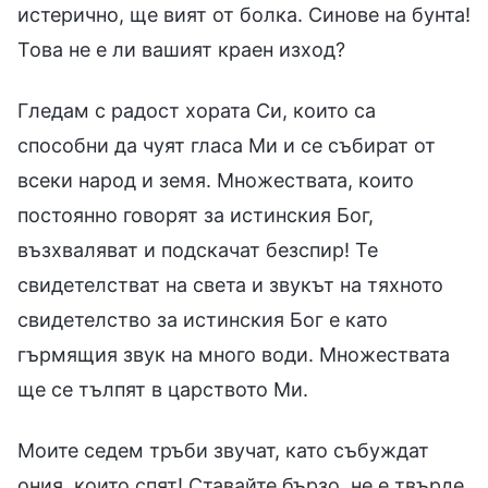
истерично, ще вият от болка. Синове на бунта!
Това не е ли вашият краен изход?
Гледам с радост хората Си, които са
способни да чуят гласа Ми и се събират от
всеки народ и земя. Множествата, които
постоянно говорят за истинския Бог,
възхваляват и подскачат безспир! Те
свидетелстват на света и звукът на тяхното
свидетелство за истинския Бог е като
гърмящия звук на много води. Множествата
ще се тълпят в царството Ми.
Моите седем тръби звучат, като събуждат
ония, които спят! Ставайте бързо, не е твърде