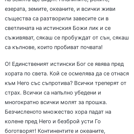
езерата, земите, океаните, и всички живи
същества са разтворили завесите си в
светлината на истинския Божи лик и се
съживяват, сякаш се пробуждат от сън, сякаш
са кълнове, които пробиват почвата!
О! Единственият истински Бог се явява пред
хората по света. Кой се осмелява да се отнася
към Него със съпротива? Всички треперят от
страх. Всички са напълно убедени и
многократно всички молят за прошка.
Безчисленото множество хора падат на
колене пред Него и безброй усти Го
боготворят! Континентите и океаните,