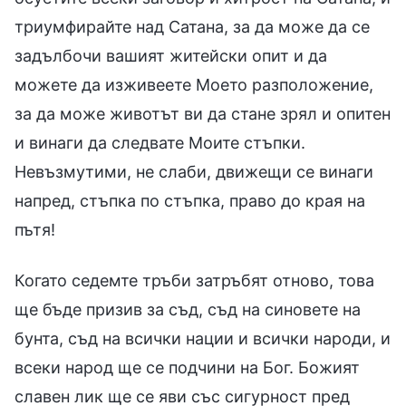
триумфирайте над Сатана, за да може да се
задълбочи вашият житейски опит и да
можете да изживеете Моето разположение,
за да може животът ви да стане зрял и опитен
и винаги да следвате Моите стъпки.
Невъзмутими, не слаби, движещи се винаги
напред, стъпка по стъпка, право до края на
пътя!
Когато седемте тръби затръбят отново, това
ще бъде призив за съд, съд на синовете на
бунта, съд на всички нации и всички народи, и
всеки народ ще се подчини на Бог. Божият
славен лик ще се яви със сигурност пред