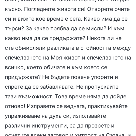
късно. Погледнете живота си! Отворете очите
си и вижте кое време е сега. Какво има да се
търси? За какво трябва да се мисли? И към
какво има да се придържате? Никога ли не
сте обмисляли разликата в стойността между
спечелването на Моя живот и спечелването на
всичко, което обичате и към което се
придържате? Не бъдете повече упорити и
спрете да се забавлявате. Не пропускайте
тази възможност. Това време няма да дойде
отново! Изправете се веднага, практикувайте
упражняване на духа си, използвайте
различни инструменти, за да прозрете и
осуетите всеки заговор и хитрост на Сатана, и