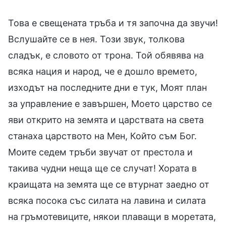
Това е свещената тръба и тя започна да звучи!
Вслушайте се в нея. Този звук, толкова
сладък, е словото от трона. Той обявява на
всяка нация и народ, че е дошло времето,
изходът на последните дни е тук, Моят план
за управление е завършен, Моето царство се
яви открито на земята и царствата на света
станаха царството на Мен, Който съм Бог.
Моите седем тръби звучат от престола и
такива чудни неща ще се случат! Хората в
краищата на земята ще се втурнат заедно от
всяка посока със силата на лавина и силата
на гръмотевиците, някои плаващи в моретата,