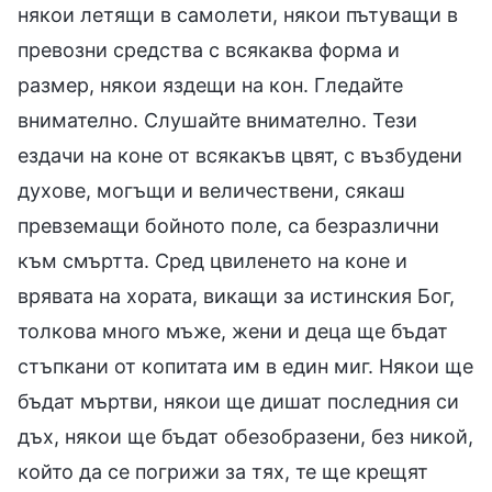
някои летящи в самолети, някои пътуващи в
превозни средства с всякаква форма и
размер, някои яздещи на кон. Гледайте
внимателно. Слушайте внимателно. Тези
ездачи на коне от всякакъв цвят, с възбудени
духове, могъщи и величествени, сякаш
превземащи бойното поле, са безразлични
към смъртта. Сред цвиленето на коне и
врявата на хората, викащи за истинския Бог,
толкова много мъже, жени и деца ще бъдат
стъпкани от копитата им в един миг. Някои ще
бъдат мъртви, някои ще дишат последния си
дъх, някои ще бъдат обезобразени, без никой,
който да се погрижи за тях, те ще крещят