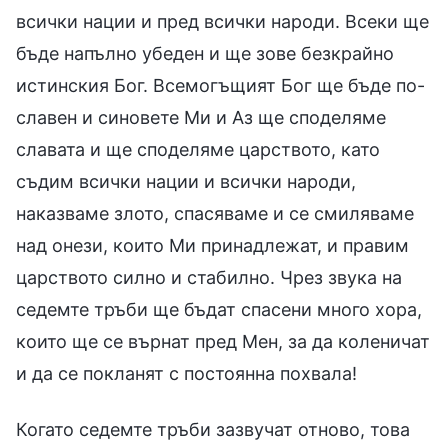
всички нации и пред всички народи. Всеки ще
бъде напълно убеден и ще зове безкрайно
истинския Бог. Всемогъщият Бог ще бъде по-
славен и синовете Ми и Аз ще споделяме
славата и ще споделяме царството, като
съдим всички нации и всички народи,
наказваме злото, спасяваме и се смиляваме
над онези, които Ми принадлежат, и правим
царството силно и стабилно. Чрез звука на
седемте тръби ще бъдат спасени много хора,
които ще се върнат пред Мен, за да коленичат
и да се покланят с постоянна похвала!
Когато седемте тръби зазвучат отново, това