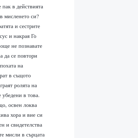
е пак в действията
 в мисленето си?
атята и сестрите
сус и накрая Го
 още не познавате
а да се повтори
Епохата на
ират в същото
граят ролята на
 убедени в това.
що, освен локва
кива хора и вие си
ен и свидетелства
те мисли в сърцата