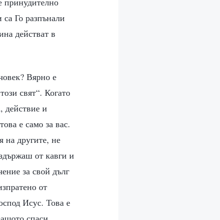
 е принудително
и са Го разпънали
ина действат в
човек? Вярно е
този свят“. Когато
, действие и
ова е само за вас.
 на другите, не
ъздържаш от кавги и
ение за свой дълг
 изпратено от
оспод Исус. Това е
 защото спаси