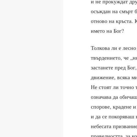
и не прокуждат дру
осъждан на смърт б
отново на кръста. 
името на Бог?
Толкова ли е лесно
твърдението, че „н
застанете пред Бог
движение, всяка ми
Не стоят ли точно 
означава да обичаш
спорове, крадене и
и да се покоряваш 
небесата призвание
праведността, за к