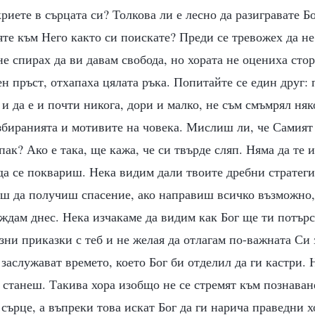
криете в сърцата си? Толкова ли е лесно да разигравате Б
яте към Него както си поискате? Преди се тревожех да не
не спирах да ви давам свобода, но хората не оцениха сто
ен пръст, отхапаха цялата ръка. Попитайте се един друг:
 и да е и почти никога, дори и малко, не съм смъмрял няк
збиранията и мотивите на човека. Мислиш ли, че Самият Б
пак? Ако е така, ще кажа, че си твърде сляп. Няма да те 
а се поквариш. Нека видим дали твоите дребни стратеги
еш да получиш спасение, ако направиш всичко възможно,
ъждам днес. Нека изчакаме да видим как Бог ще ти потърс
зни приказки с теб и не желая да отлагам по-важната Си з
 заслужават времето, което Бог би отделил да ги кастри.
станеш. Такива хора изобщо не се стремят към познаване
сърце, а въпреки това искат Бог да ги нарича праведни хо