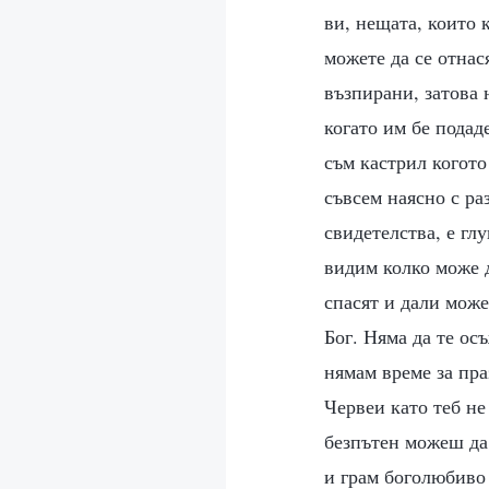
ви, нещата, които 
можете да се отнас
възпирани, затова 
когато им бе подад
съм кастрил когото
съвсем наясно с ра
свидетелства, е глу
видим колко може д
спасят и дали мож
Бог. Няма да те ос
нямам време за пра
Червеи като теб не
безпътен можеш да 
и грам боголюбиво 