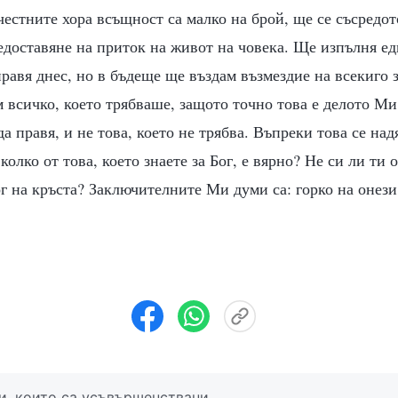
естните хора всъщност са малко на брой, ще се съсредот
доставяне на приток на живот на човека. Ще изпълня ед
правя днес, но в бъдеще ще въздам възмездие на всекиго з
 всичко, което трябваше, защото точно това е делото М
да правя, и не това, което не трябва. Въпреки това се над
колко от това, което знаете за Бог, е вярно? Не си ли ти 
г на кръста? Заключителните Ми думи са: горко на онези
и, които са усъвършенствани