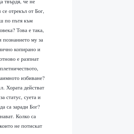
а твърдя, че не
 се отрекъл от Бог,
ш по пътя към
овека? Това е така,
и познанието му за
нично копирано и
 отново е разпнат
сплетничеството,
заимното избиване?
ил. Хората действат
за статус, суета и
да са заради Бог?
знават. Колко са
 които не потискат