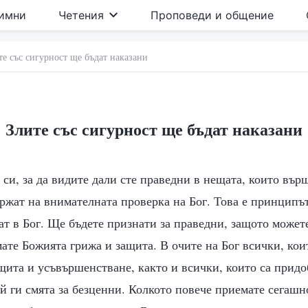
имни
Четения
Проповеди и общение
те със сигурност ще бъдат наказани
Злите със сигурност ще бъдат наказани
е си, за да видите дали сте праведни в нещата, които вър
ржат на внимателната проверка на Бог. Това е принципъ
ат в Бог. Ще бъдете признати за праведни, защото может
ате Божията грижа и защита. В очите на Бог всички, кои
щита и усъвършенстване, както и всички, които са придо
й ги смята за безценни. Колкото повече приемате сегашн