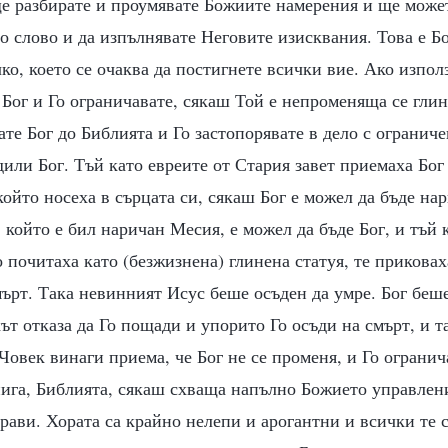
ще разбирате и проумявате Божиите намерения и ще может
о слово и да изпълнявате Неговите изисквания. Това е 
ичко, което се очаква да постигнете всички вие. Ако изпо
е Бог и Го ограничавате, сякаш Той е непроменяща се глин
те Бог до Библията и Го застопорявате в дело с огранич
ъдили Бог. Тъй като евреите от Стария завет приемаха Бог 
ойто носеха в сърцата си, сякаш Бог е можел да бъде на
 който е бил наричан Месия, е можел да бъде Бог, и тъй к
о почитаха като (безжизнена) глинена статуя, те приковах
ърт. Така невинният Исус беше осъден да умре. Бог беш
ът отказа да Го пощади и упорито Го осъди на смърт, и 
 Човек винаги приема, че Бог не се променя, и Го огранич
ига, Библията, сякаш схваща напълно Божието управлени
прави. Хората са крайно нелепи и арогантни и всички те 