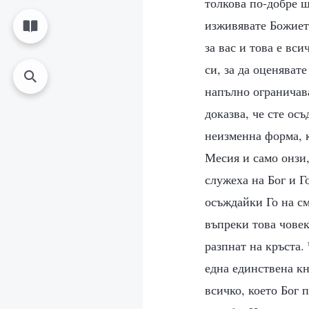
толкова по-добре 
изживявате Божиет
за вас и това е вс
си, за да оценяват
напълно ограничава
доказва, че сте ос
неизменна форма, к
Месия и само онзи,
служеха на Бог и Г
осъждайки Го на см
въпреки това човек
разпнат на кръста.
една единствена кн
всичко, което Бог 