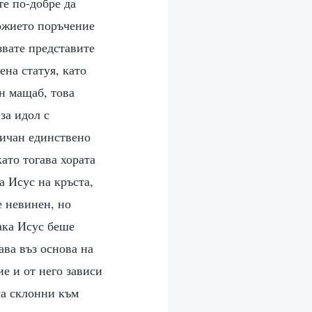
е по-добре да
Божието поръчение
лзвате представите
ена статуя, като
ен мащаб, това
за идол с
ричан единствено
ато тогава хората
а Исус на кръста,
е невинен, но
така Исус беше
ава въз основа на
е и от него зависи
са склонни към