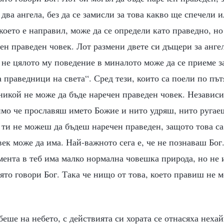
 два ангела, без да се замисли за това какво ще спечели и
което е направил, може да се определи като праведно, но
ен праведен човек. Лот размени двете си дъщери за анге
 не цялото му поведение в миналото може да се приеме за
а праведници на света“. Сред тези, които са поели по път
никой не може да бъде наречен праведен човек. Независи
имо че прославяш името Божие и нито удряш, нито ругае
 ти не можеш да бъдеш наречен праведен, защото това са
ек може да има. Най-важното сега е, че не познаваш Бо
омента в теб има малко нормална човешка природа, но не 
оято говори Бог. Така че нищо от това, което правиш не м
 беше на небето, с действията си хората се отнасяха неха