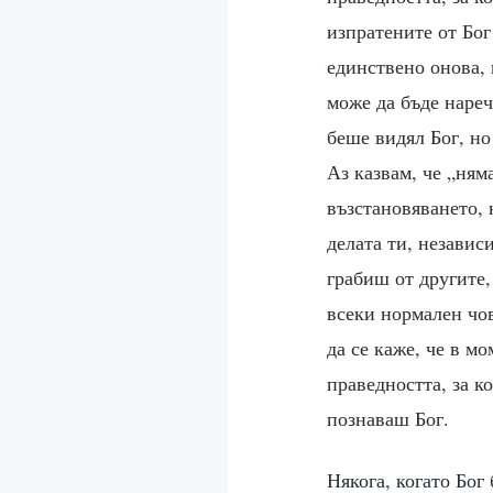
изпратените от Бог
единствено онова, 
може да бъде нареч
беше видял Бог, но
Аз казвам, че „ням
възстановяването, 
делата ти, независ
грабиш от другите,
всеки нормален чов
да се каже, че в м
праведността, за к
познаваш Бог.
Някога, когато Бог