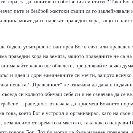
ги хора, за да защитават собствения си статус? Така Бог
езчет пъти и безброй жестоки съдии са го заклеймявали 
Колцина могат да се нарекат праведни хора, защото наист
 да бъдеш усъвършенстван пред Бог в свят или праведен 
яма праведни хора на земята, защото праведните не са на 
, внимавайте какво ще облечете, преценявайте всяка дума
съл и идея и дори ежедневните си мечти, защото всичко т
така нещата? „Праведност“ не означава да даваш подаяния
 съседа си колкото обичаш себе си и не означава да се в
 грабене. Праведност означава да приемеш Божието поръч
на това, което Бог е устроил и организирал, като на свое
, независимо от времето и мястото, така както направи Г
оято говори Бог. Лот би могъл да бъде наречен праведен,