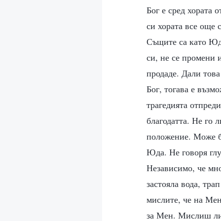
Бог е сред хората 
си хората все още 
Същите са като Юда
си, не се промени 
продаде. Дали това
Бог, тогава е възм
трагедията отпреди
благодатта. Не го 
положение. Може би
Юда. Не говоря глу
Независимо, че мно
застояла вода, тра
мислите, че на Мен
за Мен. Мислиш ли