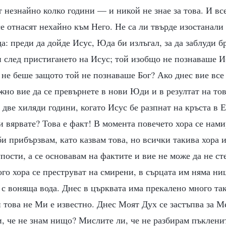
от незнайно колко години — и никой не знае за това. И вс
се отнасят нехайно към Него. Не са ли твърде изостанали
: преди да дойде Исус, Юда би излъгал, за да заблуди бр
и след пристигането на Исус; той изобщо не познаваше И
 не беше защото той не познаваше Бог? Ако днес вие все
ожно вие да се превърнете в нови Юди и в резултат на тов
 две хиляди години, когато Исус бе разпнат на кръста в 
ли вярвате? Това е факт! В момента повечето хора се нам
 прибързвам, като казвам това, но всички такива хора и
пости, а се основавам на фактите и вие не може да не сте
го хора се преструват на смирени, в сърцата им няма ни
п с воняща вода. Днес в църквата има прекалено много та
 това не Ми е известно. Днес Моят Дух се застъпва за М
, че не знам нищо? Мислите ли, че не разбирам пъклени