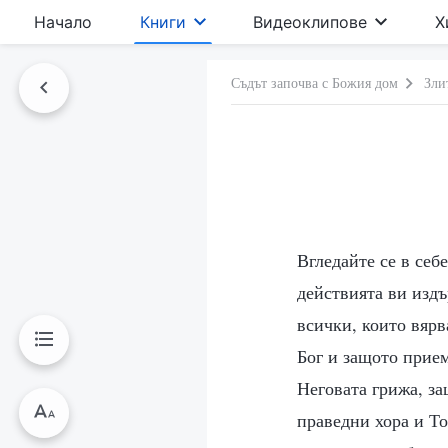
Начало
Книги
Видеоклипове
Х
Съдът започва с Божия дом
Зли
Вгледайте се в себ
действията ви издъ
всички, които вярв
Бог и защото прием
Неговата грижа, за
праведни хора и То