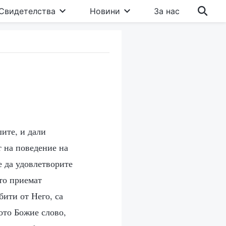
Свидетелства
Новини
За нас
шите, и дали
т на поведение на
е да удовлетворите
то приемат
бити от Него, са
ото Божие слово,