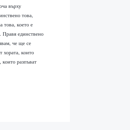
оча върху
инствено това,
а това, което е
и. Правя единствено
явам, че ще се
от хората, които
, които разпъват