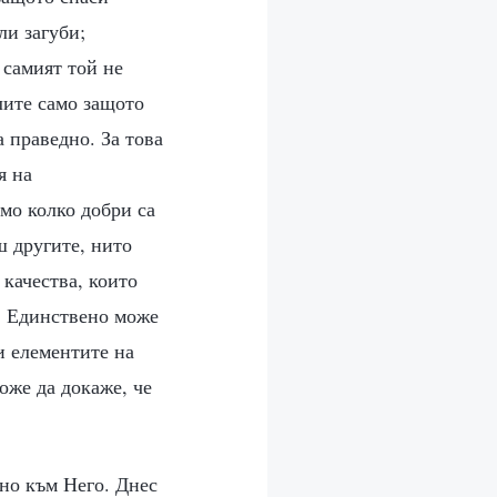
ли загуби;
 самият той не
лите само защото
 праведно. За това
я на
мо колко добри са
ш другите, нито
 качества, които
г. Единствено може
и елементите на
оже да докаже, че
йно към Него. Днес