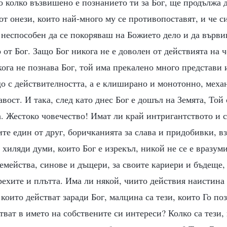
 колко възвишено е познанието ти за Бог, ще продължа д
от онези, които най-много му се противопоставят, и че си
 неспособен да се покоряваш на Божието дело и да върви
от Бог. Защо Бог никога не е доволен от действията на ч
ога не познава Бог, той има прекалено много представи 
о с действителността, а е клиширано и монотонно, меха
авост. И така, след като днес Бог е дошъл на Земята, Той
а. Жестоко човечество! Имат ли край интригантството и 
те един от друг, боричканията за слава и придобивки, в
хиляди думи, които Бог е изрекъл, никой не се е вразум
семейства, синове и дъщери, за своите кариери и бъдеще, 
дрехите и плътта. Има ли някой, чиито действия наистина 
 които действат заради Бог, малцина са тези, които Го по
стват в името на собствените си интереси? Колко са тези,