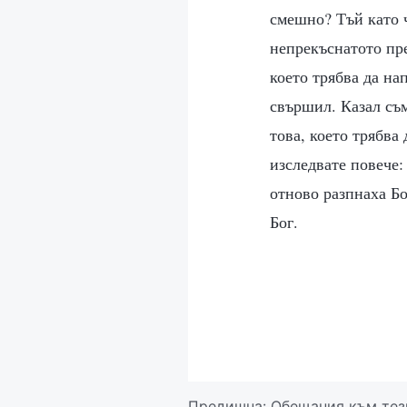
смешно? Тъй като ч
непрекъснатото пре
което трябва да на
свършил. Казал съм
това, което трябва 
изследвате повече: 
отново разпнаха Бо
Бог.
Предишна:
Обещания към тез