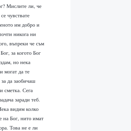
ог? Мислите ли, че
 се чувствате
реното им добро и
 почти никога ни
ого, въпреки че съм
ог, за когото Бог
издам, но нека
и могат да те
 за да заобичаш
и сметка. Сега
адача заради теб.
 Нека видим колко
 на Бог, нито имат
ра. Това не е ли