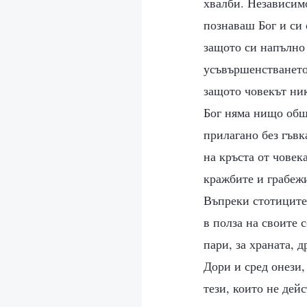
хвалби. Независимо
познаваш Бог и си 
защото си напълно
усъвършенстването 
защото човекът ник
Бог няма нищо общ
прилагано без гъвк
на кръста от човек
кражбите и грабежи
Въпреки стотиците 
в полза на своите 
пари, за храната, 
Дори и сред онези,
тези, които не дей