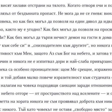
 висят хилави отстрани на тялото. Когато отворя очи и п
лязъл от бездънната пропаст. Не мога да не се гневя: вин
века, но как бих могъл да позволя на един дявол да идва
о, както му е угодно? Как бих могъл да позволя на прося
Ми? Как бих могъл да търпя нечист демон на гости в дом
г към себе си“ и „снизходителен към другите“, но никога 
ивост към Мен, защото Аз съм Бог на небето, и затова т
чин и никога не е изпитвал дори и най-слаба привързан
века са особено проницателни: щом Ме срещне, изражени
 и той добавя малко повече изразителност към студената 
 налагам на човека подходящи санкции заради отношение
 небето отгоре — от пространството над вселените — и 
метта на хората никога не съм проявявал доброта към ник
 с никого. Тъй като човекът не оставя „свободно място“ з