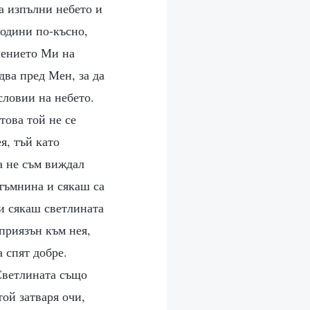
да изпълни небето и
години по-късно,
лението Ми на
два пред Мен, за да
словии на небето.
това той не се
я, тъй като
а не съм виждал
 тъмнина и сякаш са
 и сякаш светлината
еприязън към нея,
 спят добре.
 Светлината също
той затваря очи,