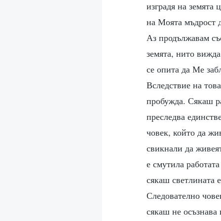
изградя на земята 
на Моята мъдрост д
Аз продължавам съ
земята, нито вижда
се опита да Ме заб
Вследствие на това
пробужда. Сякаш ра
преследва единстве
човек, който да жи
свикнали да живеят
е смутила работата
сякаш светлината е
Следователно човек
сякаш не осъзнава и