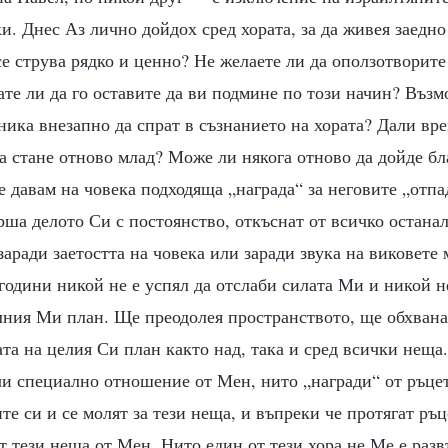
. Днес Аз лично дойдох сред хората, за да живея заедно
 се струва рядко и ценно? Не желаете ли да оползотворите
те ли да го оставите да ви подмине по този начин? Възм
ника внезапно да спрат в съзнанието на хората? Дали вр
а стане отново млад? Може ли някога отново да дойде б
 давам на човека подходяща „награда“ за неговите „отпа
ша делото Си с постоянство, откъснат от всичко останал
заради заетостта на човека или заради звука на виковете
години никой не е успял да отслаби силата Ми и никой не
ния Ми план. Ще преодолея пространството, ще обхвана 
та на целия Си план както над, така и сред всички неща
чи специално отношение от Мен, нито „награди“ от ръце
ите си и се молят за тези неща, и въпреки че протягат ръц
т тези неща от Мен. Нито един от тези хора не Ме е раз