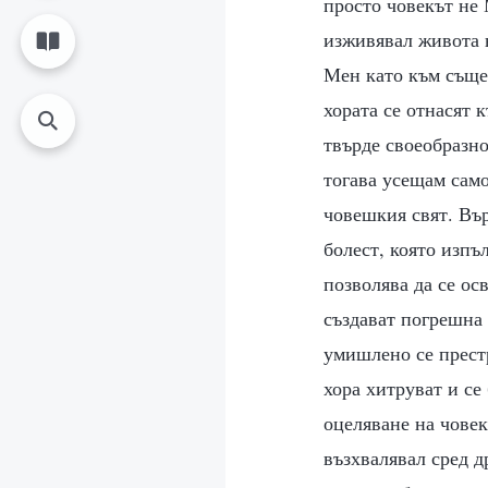
просто човекът не 
изживявал живота в
Мен като към същес
хората се отнасят 
твърде своеобразно
тогава усещам само
човешкия свят. Въ
болест, която изпъ
позволява да се ос
създават погрешна 
умишлено се прест
хора хитруват и се
оцеляване на човек
възхвалявал сред д