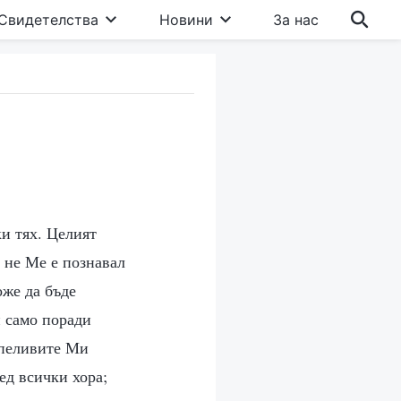
Свидетелства
Новини
За нас
ки тях. Целият
 не Ме е познавал
оже да бъде
и само поради
рпеливите Ми
ед всички хора;