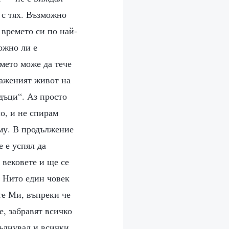
 с тях. Възможно
 времето си по най-
ожно ли е
емето може да тече
лаженият живот на
дъци“. Аз просто
о, и не спирам
 му. В продължение
 е успял да
вековете и ще се
. Нито един човек
те Ми, въпреки че
е, забравят всичко
вълнувал и всички