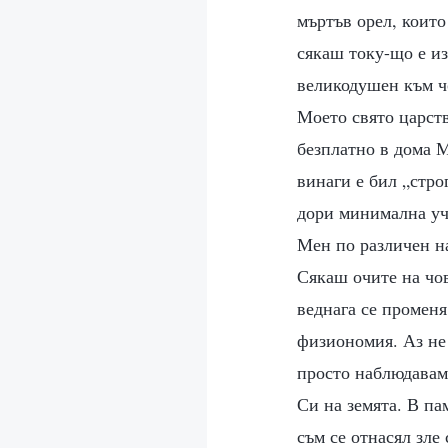
мъртъв орел, които
сякаш току-що е из
великодушен към чо
Моето свято царств
безплатно в дома 
винаги е бил „стро
дори минимална учт
Мен по различен на
Сякаш очите на чо
веднага се променя
физиономия. Аз не
просто наблюдавам
Си на земята. В па
съм се отнасял зле