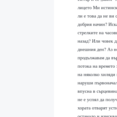
лицето Ми истински
ли е това да не ви
добрия начин? Иска
стрелките на часов
назад? Или човек д
днешния ден? Аз не
продължавам да вър
потока на времето 
на няколко хиляди 
наруши първоначал
впусна в сърцевина
не е успял да полу
хората отварят уст
останало и изисква