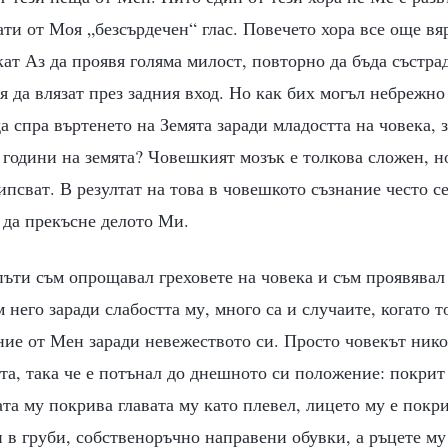
ати от Моя „безсърдечен“ глас. Повечето хора все още вяр
кат Аз да проявя голяма милост, повторно да бъда състра
я да влязат през задния вход. Но как бих могъл небрежн
а спра въртенето на Земята заради младостта на човека, з
години на земята? Човешкият мозък е толкова сложен, но
ипсват. В резултат на това в човешкото съзнание често с
да прекъсне делото Ми.
ъти съм опрощавал греховете на човека и съм проявявал
 него заради слабостта му, много са и случаите, когато т
е от Мен заради невежеството си. Просто човекът никог
а, така че е потънал до днешното си положение: покрит 
ата му покрива главата му като плевел, лицето му е покр
и в груби, собственоръчно направени обувки, а ръцете му