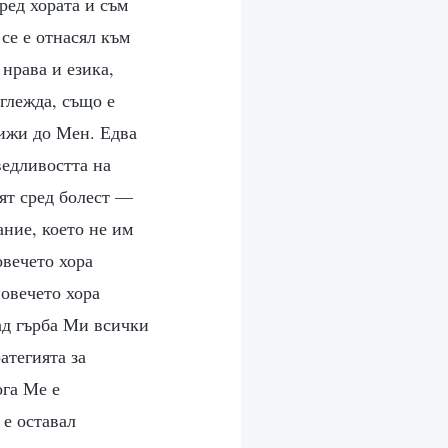
ред хората и съм
се е отнасял към
 нрава и езика,
зглежда, също е
лижи до Мен. Едва
ведливостта на
ят сред болест —
ание, което не им
овечето хора
повечето хора
ад гърба Ми всички
атегията за
ога Ме е
 е оставал