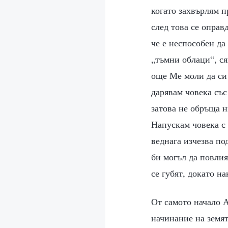
когато захвърлям п
след това се оправ
че е неспособен да
„тъмни облаци“, ся
още Ме моли да си 
дарявам човека със
затова не обръща н
Напускам човека с 
веднага изчезва по
би могъл да повлия
се губят, докато н
От самото начало 
начинание на земят