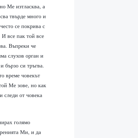
но Ме изтласква, а
псва твърде много и
 често се покрива с
 И все пак той все
ова. Въпреки че
яма слухов орган и
и бързо си тръгва.
то време човекът
той Ме зове, но как
и следи от човека
нирах голямо
еренията Ми, и да