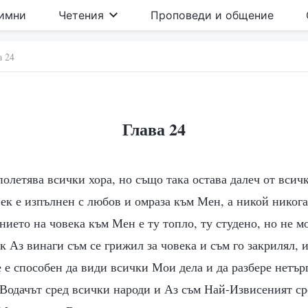
имни
Четения
Проповеди и общение
а 24
Глава 24
олетява всички хора, но също така остава далеч от всич
ек е изпълнен с любов и омраза към Мен, а никой никога
ието на човека към Мен е ту топло, ту студено, но не м
к Аз винаги съм се грижил за човека и съм го закрилял, 
е е способен да види всички Мои дела и да разбере нетъ
Водачът сред всички народи и Аз съм Най-Извисеният ср