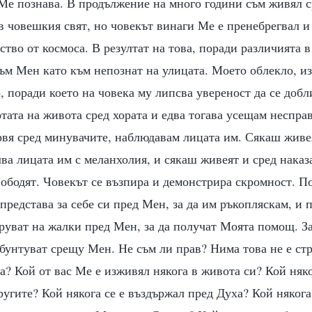
Ме познава. В продължение на много години съм живял с
 човешкия свят, но човекът винаги Ме е пренебрегвал и 
тво от космоса. В резултат на това, поради различията в
към Мен като към непознат на улицата. Моето облекло, и
, поради което на човека му липсва увереност да се доб
тата на живота сред хората и едва тогава усещам неспра
рвя сред минувачите, наблюдавам лицата им. Сякаш живе
лва лицата им с меланхолия, и сякаш живеят и сред наказ
вободят. Човекът се възпира и демонстрира скромност. П
представа за себе си пред Мен, за да им ръкопляскам, и 
руват на жалки пред Мен, за да получат Моята помощ. З
 бунтуват срещу Мен. Не съм ли прав? Нима това не е стр
а? Кой от вас Ме е изживял някога в живота си? Кой няк
ругите? Кой някога се е въздържал пред Духа? Кой някога