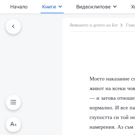
Начало
Книги
Видеоклипове
Х
Явяването и делото на Бог
Глав
Моето наказание сп
живот на всеки чов
— и затова отношен
нормално. И все па
глупостта си той н
намерения. Аз съм 