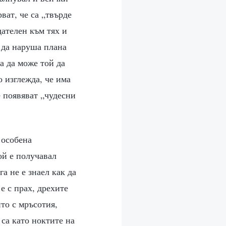
ват, че са „твърде
дателен към тях и
о да наруша плана
а да може той да
 изглежда, че има
е появяват „чудесни
 особена
ой е получавал
а не е знаел как да
е с прах, дрехите
ито с мръсотия,
 са като ноктите на