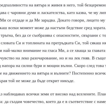
редпазливостта на вятъра и живея в него, той безцеремон
дава с чаровни думи и ласкателства, като казва, че му ли
 Ми се отдаде и да Ме зарадва. Докато говори, лицето му
каш всеки момент може да настъпи бедствие сред хората.
тръгна, без да се съобразява с опасностите, свързани с т
 словата Си и топлината на прегръдката Си, той сякаш н
и най-малко внимание на гласа Ми, а се хваща за главата 
чувство на леко разочарование, но и на лек гняв. В също
д напора на силни бури и мощни вълни. Скоро след това 
е на движението на вятъра и вълните? Постепенно всичк
акрая той не може да бъде открит никъде.
Аз наблюдавах всички земи от високо над вселените. Пла
а: да създам човечество, което да е в съответствие с нам