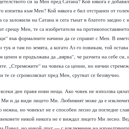
етелството си за Мен пред Сатана? Кой някога е добавя
то изпитва към Мен? Кой някога е бил отстранен от голе
 са заложили на Сатана и сега тънат в блатото заедно с н
ват срещу Мен, те са изобретатели на противопоставянет
ци“ във формалните начини да се справят с Мен. В името
и тук и там по земята, а когато Аз го повикам, той остав
м ценен и продължава да „вярва“, че разчита на себе си, 
ите. „Стремежите“ на човека са ценни, но ничии стремеж
и те се сгромолясват пред Мен, срутват се беззвучно.
 всеки ден правя нови неща. Ако човек не използва цялат
са Ми и да види лицето Ми. Любимият може да е изключи
 нежна, но човекът не е способен лесно да погледне сла
 вековете никой никога не е виждал лицето Ми лесно. В
 на Павел, но никой друг — с изключение на израилтянит