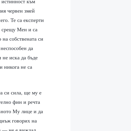
л истинност към
мия червен змей
его. Те са експерти
о срещу Мен и са
 на собствената си
а неспособен да
и не иска да бъде
и никога не са
а си сила, ще му е
телно фин и речта
вното Му лице и да
еднъж говорих на
е — не е виждал