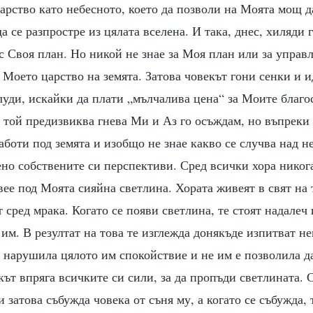
царство като небесното, което да позволи на Моята мощ 
а се разпростре из цялата вселена. И така, днес, хиляди 
с Своя план. Но никой не знае за Моя план или за управ
 Моето царство на земята. Затова човекът гони сенки и и
луди, искайки да плати „мълчалива цена“ за Моите благо
 той предизвиква гнева Ми и Аз го осъждам, но въпреки 
боти под земята и изобщо не знае какво се случва над не
но собствените си перспективи. Сред всички хора никог
вее под Моята сияйна светлина. Хората живеят в свят на
 сред мрака. Когато се появи светлина, те стоят надалеч
 им. В резултат на това те изглежда донякъде изпитват н
 нарушила цялото им спокойствие и не им е позволила да
ът впряга всичките си сили, за да пропъди светлината.
 затова събужда човека от съня му, а когато се събужда, 