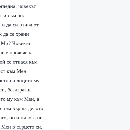
огледна, човекът
аги съм бил
 и да си отива от
к да се храни
а Ми? Човекът
не е проявявал
ой се отнася към
ост към Мен.
ето на лицето му
си, безизразна
то му към Мен, а
оттам върша делото
ого, но и никога не
а Мен в сърцето си,