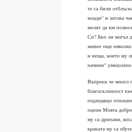
те са били отблъсн
млади“ и затова ча
молят да им позвол
Си? Бих ли могъл д
живее още няколко 
и неща, които му л
начини“ умишлено 
Въпреки че много п
благосклонност към
подходящо отношени
оцени Моята доброт
му са дрипави, кос
краката му са обут