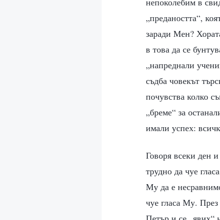
непоколебим в свид
„предаността“, коя
заради Мен? Хората
в това да се бунту
„напреднали учени
съдба човекът търс
почувства колко съ
„бреме“ за останал
имали успех: всичк
Говоря всеки ден и
трудно да чуе гла
Му да е несравнимо
чуе гласа Му. През
Петър и се „явих“