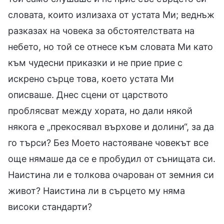
словата, които излизаха от устата Ми; веднъж
разказах на човека за обстоятелствата на
небето, но той се отнесе към словата Ми като
към чудесни приказки и не прие прие с
искрено сърце това, което устата Ми
описваше. Днес сцени от царството
проблясват между хората, но дали някой
някога е „прекосявал върхове и долини“, за да
го търси? Без Моето настояване човекът все
още нямаше да се е пробудил от сънищата си.
Наистина ли е толкова очарован от земния си
живот? Наистина ли в сърцето му няма
високи стандарти?