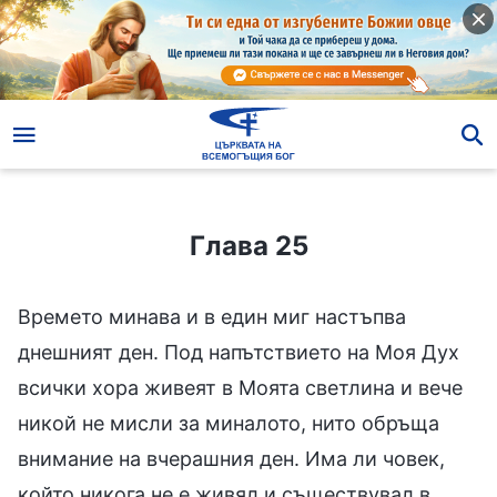
Глава 25
Глава 25
Времето минава и в един миг настъпва
днешният ден. Под напътствието на Моя Дух
всички хора живеят в Моята светлина и вече
никой не мисли за миналото, нито обръща
внимание на вчерашния ден. Има ли човек,
който никога не е живял и съществувал в