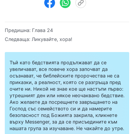
Предишна:
Глава 24
Следваща:
Ликувайте, хора!
Тъй като бедствията продължават да се
увеличават, все повече хора започват да
осъзнават, че библейските пророчества не са
приказки, а реалност, която се разгръща пред
очите ни. Никой не знае кое ще настъпи първо:
утрешният ден или някое неочаквано бедствие.
Ако желаете да посрещнете завръщането на
Господ със семейството си и да намерите
безопасност под Божията закрила, кликнете
върху Messenger, за да се присъедините към
нашата група за изучаване. Не чакайте до утре.