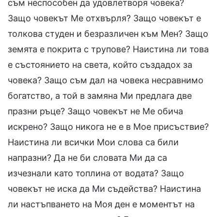
съм неспособен да удовлетворя човека?
Защо човекът Ме отхвърля? Защо човекът е
толкова студен и безразличен към Мен? Защо
земята е покрита с трупове? Наистина ли това
е състоянието на света, който създадох за
човека? Защо съм дал на човека несравнимо
богатство, а той в замяна Ми предлага две
празни ръце? Защо човекът не Ме обича
искрено? Защо никога не е в Мое присъствие?
Наистина ли всички Мои слова са били
напразни? Да не би словата Ми да са
изчезнали като топлина от водата? Защо
човекът не иска да Ми съдейства? Наистина
ли настъпването на Моя ден е моментът на