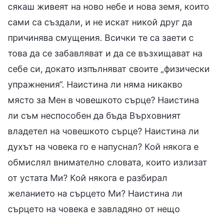
сякаш живеят на ново небе и нова земя, които
сами са създали, и не искат никой друг да
причинява смущения. Всички те са заети с
това да се забавляват и да се възхищават на
себе си, докато изпълняват своите „физически
упражнения“. Наистина ли няма никакво
място за Мен в човешкото сърце? Наистина
ли съм неспособен да бъда Върховният
владетел на човешкото сърце? Наистина ли
духът на човека го е напуснал? Кой някога е
обмислял внимателно словата, които излизат
от устата Ми? Кой някога е разбирал
желанието на сърцето Ми? Наистина ли
сърцето на човека е завладяно от нещо