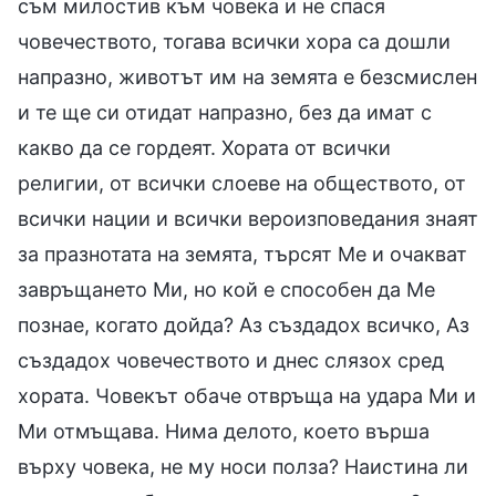
съм милостив към човека и не спася
човечеството, тогава всички хора са дошли
напразно, животът им на земята е безсмислен
и те ще си отидат напразно, без да имат с
какво да се гордеят. Хората от всички
религии, от всички слоеве на обществото, от
всички нации и всички вероизповедания знаят
за празнотата на земята, търсят Ме и очакват
завръщането Ми, но кой е способен да Ме
познае, когато дойда? Аз създадох всичко, Аз
създадох човечеството и днес слязох сред
хората. Човекът обаче отвръща на удара Ми и
Ми отмъщава. Нима делото, което върша
върху човека, не му носи полза? Наистина ли