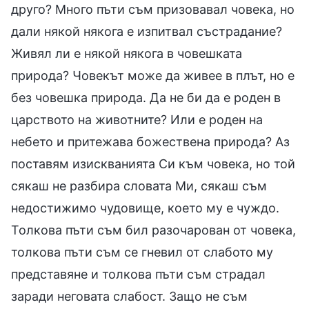
друго? Много пъти съм призовавал човека, но
дали някой някога е изпитвал състрадание?
Живял ли е някой някога в човешката
природа? Човекът може да живее в плът, но е
без човешка природа. Да не би да е роден в
царството на животните? Или е роден на
небето и притежава божествена природа? Аз
поставям изискванията Си към човека, но той
сякаш не разбира словата Ми, сякаш съм
недостижимо чудовище, което му е чуждо.
Толкова пъти съм бил разочарован от човека,
толкова пъти съм се гневил от слабото му
представяне и толкова пъти съм страдал
заради неговата слабост. Защо не съм