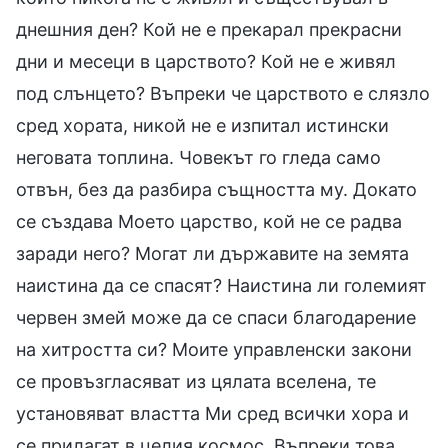
днешния ден? Кой не е прекарал прекрасни
дни и месеци в царството? Кой не е живял
под слънцето? Въпреки че царството е слязло
сред хората, никой не е изпитал истински
неговата топлина. Човекът го гледа само
отвън, без да разбира същността му. Докато
се създава Моето царство, кой не се радва
заради него? Могат ли държавите на земята
наистина да се спасят? Наистина ли големият
червен змей може да се спаси благодарение
на хитростта си? Моите управленски закони
се провъзгласяват из цялата вселена, те
установяват властта Ми сред всички хора и
се прилагат в целия космос. Въпреки това