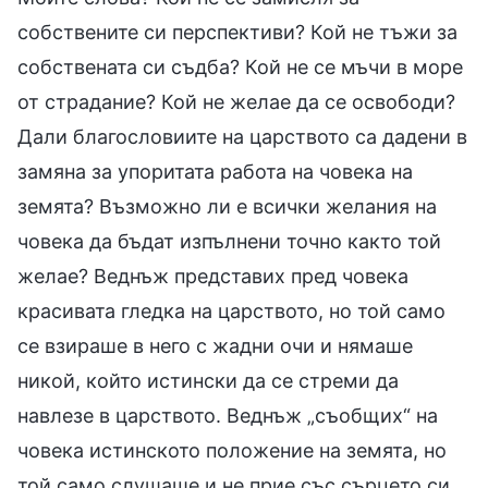
собствените си перспективи? Кой не тъжи за
собствената си съдба? Кой не се мъчи в море
от страдание? Кой не желае да се освободи?
Дали благословиите на царството са дадени в
замяна за упоритата работа на човека на
земята? Възможно ли е всички желания на
човека да бъдат изпълнени точно както той
желае? Веднъж представих пред човека
красивата гледка на царството, но той само
се взираше в него с жадни очи и нямаше
никой, който истински да се стреми да
навлезе в царството. Веднъж „съобщих“ на
човека истинското положение на земята, но
той само слушаше и не прие със сърцето си