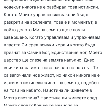
човекът никога не е разбирал това истински.
Когато Моите управленски закони бъдат
разкрити на вселената, това е и моментът, в
който делото Ми на земята ще е почти
завършено. Когато управлявам и упражнявам
властта Си сред всички хора и когато бъда
признат за Самия Бог, Единствения Бог, Моето
царство ще слезе на земята напълно. Днес
всички хора имат ново начало по нов път. Те
са започнали нов живот, но никой никога не е
изживял истински живот на земята, подобен
на този на небето. Наистина ли живеете в
Моята светлина? Наистина ли живеете сред
Моите слова? Кой не се замисля за