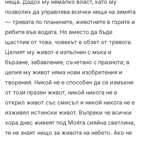
неща. Дадох му немалко власт, като му
позволих да управлява всички неща на земята
— тревата по планините, животните в горите и
рибите във водата. Но вместо да бъде
щастлив от това, човекът е обзет от тревога.
Целият му живот е изпълнен с мъка и
бързане, забавление, съчетано с празнота; в
целия му живот няма нови изобретения и
творения. Никой не е способен да се измъкне
от този празен живот, никой никога не е
открил живот със смисъл и никой никога не е
изживял истински живот. Въпреки че всички
хора днес живеят под Моята сияйна светлина,
те не знаят нищо за живота на небето. Ако не