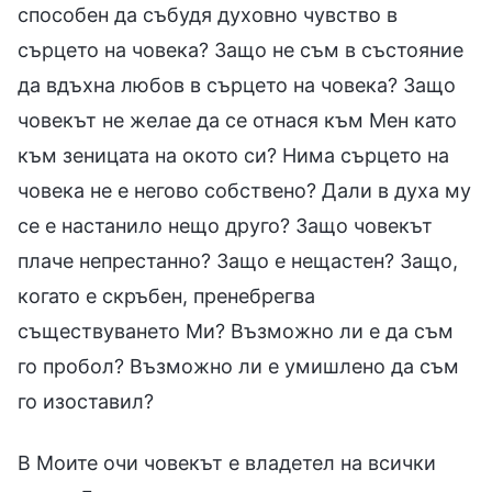
способен да събудя духовно чувство в
сърцето на човека? Защо не съм в състояние
да вдъхна любов в сърцето на човека? Защо
човекът не желае да се отнася към Мен като
към зеницата на окото си? Нима сърцето на
човека не е негово собствено? Дали в духа му
се е настанило нещо друго? Защо човекът
плаче непрестанно? Защо е нещастен? Защо,
когато е скръбен, пренебрегва
съществуването Ми? Възможно ли е да съм
го пробол? Възможно ли е умишлено да съм
го изоставил?
В Моите очи човекът е владетел на всички