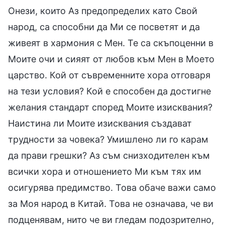
Онези, които Аз предопределих като Свой
народ, са способни да Ми се посветят и да
живеят в хармония с Мен. Те са скъпоценни в
Моите очи и сияят от любов към Мен в Моето
царство. Кой от съвременните хора отговаря
на тези условия? Кой е способен да достигне
желания стандарт според Моите изисквания?
Наистина ли Моите изисквания създават
трудности за човека? Умишлено ли го карам
да прави грешки? Аз съм снизходителен към
всички хора и отношението Ми към тях им
осигурява предимство. Това обаче важи само
за Моя народ в Китай. Това не означава, че ви
подценявам, нито че ви гледам подозрително,