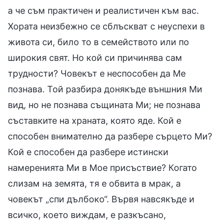
а че съм практичен и реалистичен към вас.
Хората неизбежно се сблъскват с неуспехи в
живота си, било то в семейството или по
широкия свят. Но кой си причинява сам
трудности? Човекът е неспособен да Ме
познава. Той разбира донякъде външния Ми
вид, но не познава същината Ми; не познава
съставките на храната, която яде. Кой е
способен внимателно да разбере сърцето Ми?
Кой е способен да разбере истински
намеренията Ми в Мое присъствие? Когато
слизам на земята, тя е обвита в мрак, а
човекът „спи дълбоко“. Вървя навсякъде и
всичко, което виждам, е разкъсано,