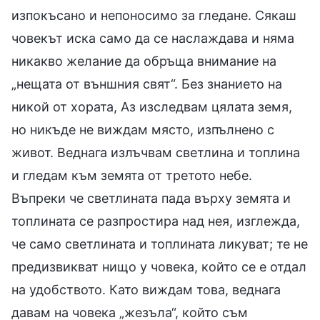
изпокъсано и непоносимо за гледане. Сякаш
човекът иска само да се наслаждава и няма
никакво желание да обръща внимание на
„нещата от външния свят“. Без знанието на
никой от хората, Аз изследвам цялата земя,
но никъде не виждам място, изпълнено с
живот. Веднага излъчвам светлина и топлина
и гледам към земята от третото небе.
Въпреки че светлината пада върху земята и
топлината се разпростира над нея, изглежда,
че само светлината и топлината ликуват; те не
предизвикват нищо у човека, който се е отдал
на удобството. Като виждам това, веднага
давам на човека „жезъла“, който съм