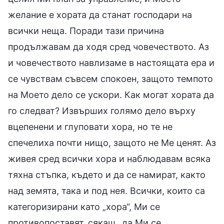
желание е хората да станат господари на
всички неща. Поради тази причина
продължавам да ходя сред човечеството. Аз
и човечеството навлизаме в настоящата ера и
се чувствам съвсем спокоен, защото темпото
на Моето дело се ускори. Как могат хората да
го следват? Извърших голямо дело върху
вцепенени и глуповати хора, но те не
спечелиха почти нищо, защото не Ме ценят. Аз
живея сред всички хора и наблюдавам всяка
тяхна стъпка, където и да се намират, както
над земята, така и под нея. Всички, които са
категоризирани като „хора“, Ми се
противопоставят, сякаш „да Ми се