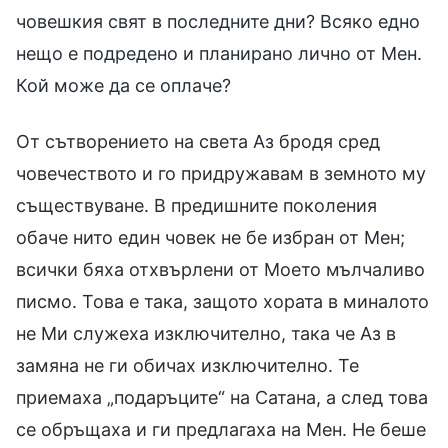
човешкия свят в последните дни? Всяко едно
нещо е подредено и планирано лично от Мен.
Кой може да се оплаче?
От сътворението на света Аз бродя сред
човечеството и го придружавам в земното му
съществуване. В предишните поколения
обаче нито един човек не бе избран от Мен;
всички бяха отхвърлени от Моето мълчаливо
писмо. Това е така, защото хората в миналото
не Ми служеха изключително, така че Аз в
замяна не ги обичах изключително. Те
приемаха „подаръците“ на Сатана, а след това
се обръщаха и ги предлагаха на Мен. Не беше