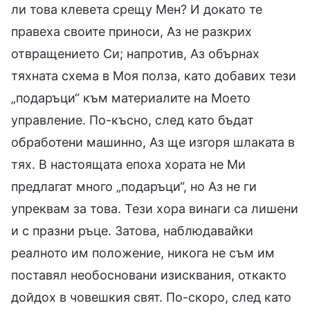
ли това клевета срещу Мен? И докато те
правеха своите приноси, Аз не разкрих
отвращението Си; напротив, Аз обърнах
тяхната схема в Моя полза, като добавих тези
„подаръци“ към материалите на Моето
управление. По-късно, след като бъдат
обработени машинно, Аз ще изгоря шлаката в
тях. В настоящата епоха хората не Ми
предлагат много „подаръци“, но Аз не ги
упреквам за това. Тези хора винаги са лишени
и с празни ръце. Затова, наблюдавайки
реалното им положение, никога не съм им
поставял необосновани изисквания, откакто
дойдох в човешкия свят. По-скоро, след като