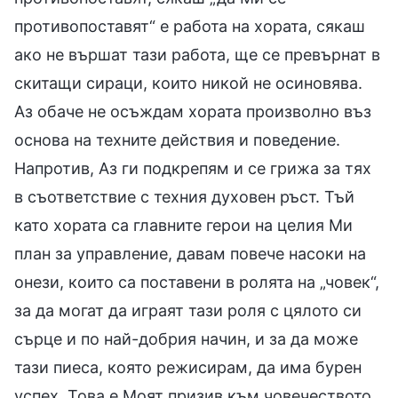
противопоставят“ е работа на хората, сякаш
ако не вършат тази работа, ще се превърнат в
скитащи сираци, които никой не осиновява.
Аз обаче не осъждам хората произволно въз
основа на техните действия и поведение.
Напротив, Аз ги подкрепям и се грижа за тях
в съответствие с техния духовен ръст. Тъй
като хората са главните герои на целия Ми
план за управление, давам повече насоки на
онези, които са поставени в ролята на „човек“,
за да могат да играят тази роля с цялото си
сърце и по най-добрия начин, и за да може
тази пиеса, която режисирам, да има бурен
успех. Това е Моят призив към човечеството.