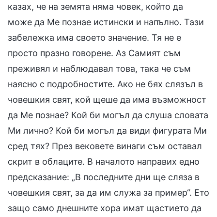
казах, че на земята няма човек, който да
може да Ме познае истински и напълно. Тази
забележка има своето значение. Тя не е
просто празно говорене. Аз Самият съм
преживял и наблюдавал това, така че съм
наясно с подробностите. Ако не бях слязъл в
човешкия свят, кой щеше да има възможност
да Ме познае? Кой би могъл да слуша словата
Ми лично? Кой би могъл да види фигурата Ми
сред тях? През вековете винаги съм оставал
скрит в облаците. В началото направих едно
предсказание: „В последните дни ще сляза в
човешкия свят, за да им служа за пример“. Ето
защо само днешните хора имат щастието да