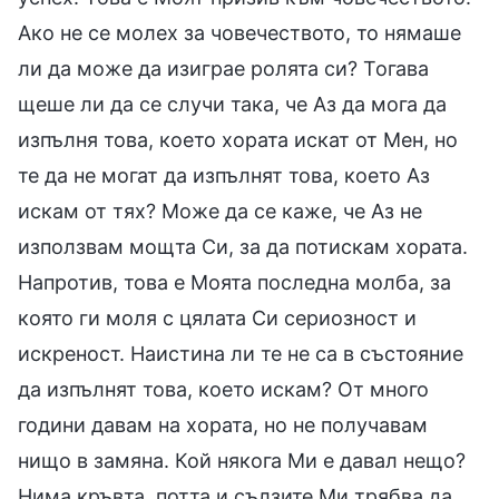
Ако не се молех за човечеството, то нямаше
ли да може да изиграе ролята си? Тогава
щеше ли да се случи така, че Аз да мога да
изпълня това, което хората искат от Мен, но
те да не могат да изпълнят това, което Аз
искам от тях? Може да се каже, че Аз не
използвам мощта Си, за да потискам хората.
Напротив, това е Моята последна молба, за
която ги моля с цялата Си сериозност и
искреност. Наистина ли те не са в състояние
да изпълнят това, което искам? От много
години давам на хората, но не получавам
нищо в замяна. Кой някога Ми е давал нещо?
Нима кръвта, потта и сълзите Ми трябва да