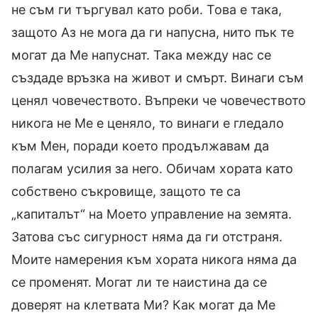
не съм ги търгувал като роби. Това е така,
защото Аз не мога да ги напусна, нито пък те
могат да Ме напуснат. Така между нас се
създаде връзка на живот и смърт. Винаги съм
ценял човечеството. Въпреки че човечеството
никога не Ме е ценяло, то винаги е гледало
към Мен, поради което продължавам да
полагам усилия за него. Обичам хората като
собствено съкровище, защото те са
„капиталът“ на Моето управление на земята.
Затова със сигурност няма да ги отстраня.
Моите намерения към хората никога няма да
се променят. Могат ли те наистина да се
доверят на клетвата Ми? Как могат да Ме