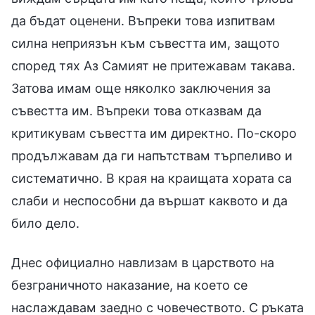
да бъдат оценени. Въпреки това изпитвам
силна неприязън към съвестта им, защото
според тях Аз Самият не притежавам такава.
Затова имам още няколко заключения за
съвестта им. Въпреки това отказвам да
критикувам съвестта им директно. По-скоро
продължавам да ги напътствам търпеливо и
систематично. В края на краищата хората са
слаби и неспособни да вършат каквото и да
било дело.
Днес официално навлизам в царството на
безграничното наказание, на което се
наслаждавам заедно с човечеството. С ръката