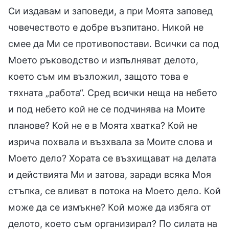
Си издавам и заповеди, а при Моята заповед
човечеството е добре възпитано. Никой не
смее да Ми се противопостави. Всички са под
Моето ръководство и изпълняват делото,
което съм им възложил, защото това е
тяхната „работа“. Сред всички неща на небето
и под небето кой не се подчинява на Моите
планове? Кой не е в Моята хватка? Кой не
изрича похвала и възхвала за Моите слова и
Моето дело? Хората се възхищават на делата
и действията Ми и затова, заради всяка Моя
стъпка, се вливат в потока на Моето дело. Кой
може да се измъкне? Кой може да избяга от
делото, което съм организирал? По силата на