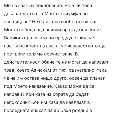
Мен в знак на поклонение. Не е ли това
доказателство за Моето триумфално
завръщане? Не е ли това изображение на
Моята победа над всички враждебни сили?
Всички хора са имали предчувствия, че
настъпва краят на света, че човечеството ще
претърпи голямо пречистване. В
действителност обаче те не могат да направят
това, което Аз искам от тях, съзнателно, така
че не им остава нищо друго, освен да плачат
под Моето наказание. Какво може да се
направи? Кой каза на хората да бъдат
непокорни? Кой им каза да навлязат в
последната епоха? Защо бяха родени в