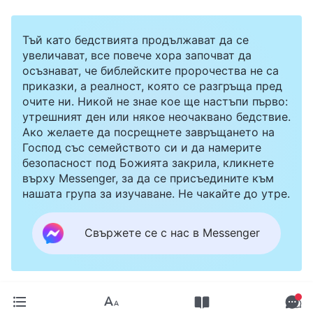
Тъй като бедствията продължават да се
увеличават, все повече хора започват да
осъзнават, че библейските пророчества не са
приказки, а реалност, която се разгръща пред
очите ни. Никой не знае кое ще настъпи първо:
утрешният ден или някое неочаквано бедствие.
Ако желаете да посрещнете завръщането на
Господ със семейството си и да намерите
безопасност под Божията закрила, кликнете
върху Messenger, за да се присъедините към
нашата група за изучаване. Не чакайте до утре.
Свържете се с нас в Messenger