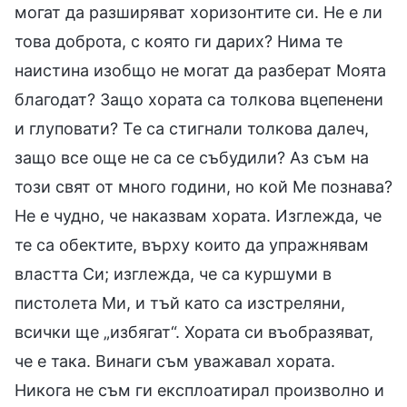
могат да разширяват хоризонтите си. Не е ли
това доброта, с която ги дарих? Нима те
наистина изобщо не могат да разберат Моята
благодат? Защо хората са толкова вцепенени
и глуповати? Те са стигнали толкова далеч,
защо все още не са се събудили? Аз съм на
този свят от много години, но кой Ме познава?
Не е чудно, че наказвам хората. Изглежда, че
те са обектите, върху които да упражнявам
властта Си; изглежда, че са куршуми в
пистолета Ми, и тъй като са изстреляни,
всички ще „избягат“. Хората си въобразяват,
че е така. Винаги съм уважавал хората.
Никога не съм ги експлоатирал произволно и