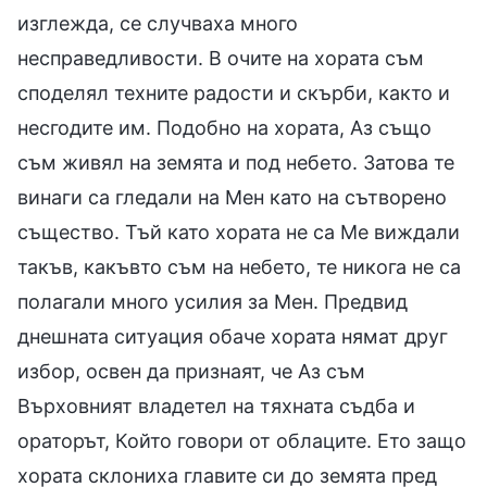
изглежда, се случваха много
несправедливости. В очите на хората съм
споделял техните радости и скърби, както и
несгодите им. Подобно на хората, Аз също
съм живял на земята и под небето. Затова те
винаги са гледали на Мен като на сътворено
същество. Тъй като хората не са Ме виждали
такъв, какъвто съм на небето, те никога не са
полагали много усилия за Мен. Предвид
днешната ситуация обаче хората нямат друг
избор, освен да признаят, че Аз съм
Върховният владетел на тяхната съдба и
ораторът, Който говори от облаците. Ето защо
хората склониха главите си до земята пред