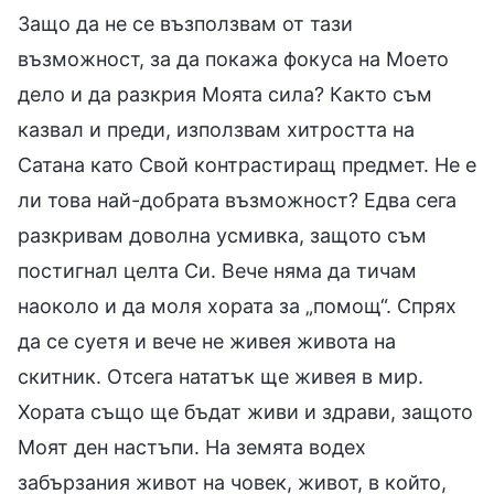
Защо да не се възползвам от тази
възможност, за да покажа фокуса на Моето
дело и да разкрия Моята сила? Както съм
казвал и преди, използвам хитростта на
Сатана като Свой контрастиращ предмет. Не е
ли това най-добрата възможност? Едва сега
разкривам доволна усмивка, защото съм
постигнал целта Си. Вече няма да тичам
наоколо и да моля хората за „помощ“. Спрях
да се суетя и вече не живея живота на
скитник. Отсега нататък ще живея в мир.
Хората също ще бъдат живи и здрави, защото
Моят ден настъпи. На земята водех
забързания живот на човек, живот, в който,