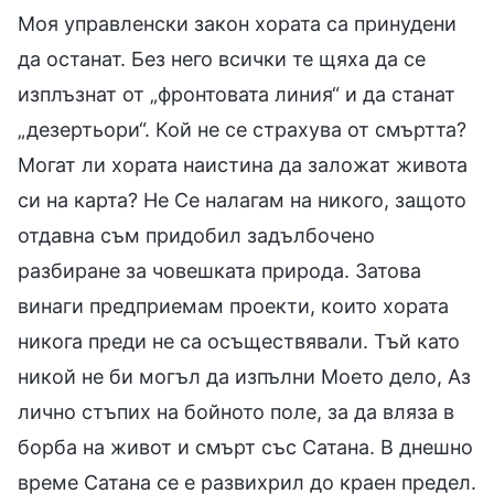
Моя управленски закон хората са принудени
да останат. Без него всички те щяха да се
изплъзнат от „фронтовата линия“ и да станат
„дезертьори“. Кой не се страхува от смъртта?
Могат ли хората наистина да заложат живота
си на карта? Не Се налагам на никого, защото
отдавна съм придобил задълбочено
разбиране за човешката природа. Затова
винаги предприемам проекти, които хората
никога преди не са осъществявали. Тъй като
никой не би могъл да изпълни Моето дело, Аз
лично стъпих на бойното поле, за да вляза в
борба на живот и смърт със Сатана. В днешно
време Сатана се е развихрил до краен предел.