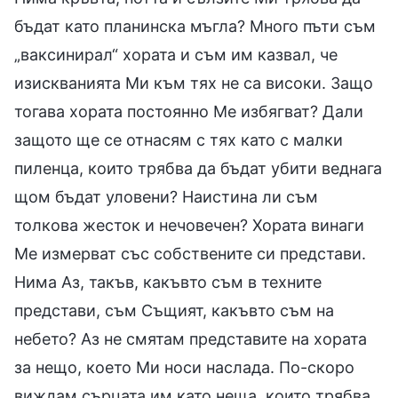
бъдат като планинска мъгла? Много пъти съм
„ваксинирал“ хората и съм им казвал, че
изискванията Ми към тях не са високи. Защо
тогава хората постоянно Ме избягват? Дали
защото ще се отнасям с тях като с малки
пиленца, които трябва да бъдат убити веднага
щом бъдат уловени? Наистина ли съм
толкова жесток и нечовечен? Хората винаги
Ме измерват със собствените си представи.
Нима Аз, такъв, какъвто съм в техните
представи, съм Същият, какъвто съм на
небето? Аз не смятам представите на хората
за нещо, което Ми носи наслада. По-скоро
виждам сърцата им като неща, които трябва