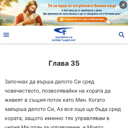
Глава 35
Глава 35
Започнах да върша делото Си сред
човечеството, позволявайки на хората да
живеят в същия поток като Мен. Когато
завърша делото Си, Аз все още ще бъда сред
хората, защото именно тях управлявам в
целия Ми план за управление, и Моето