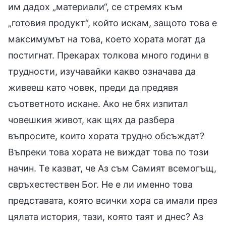
им дадох „материали“, се стремях към
„готовия продукт“, който искам, защото това е
максимумът на това, което хората могат да
постигнат. Прекарах толкова много години в
трудности, изучавайки какво означава да
живееш като човек, преди да предявя
съответното искане. Ако не бях изпитал
човешкия живот, как щях да разбера
въпросите, които хората трудно обсъждат?
Въпреки това хората не виждат това по този
начин. Те казват, че Аз съм Самият всемогъщ,
свръхестествен Бог. Не е ли именно това
представата, която всички хора са имали през
цялата история, тази, която таят и днес? Аз