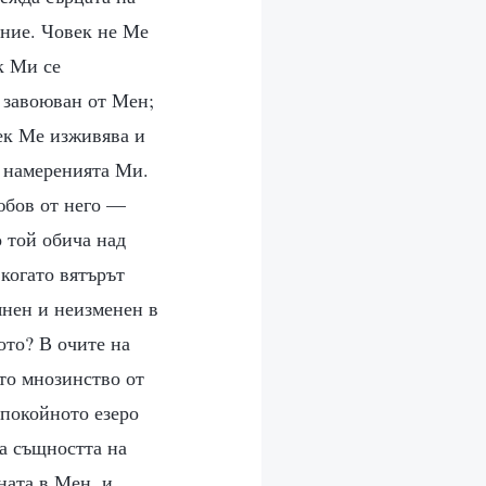
ение. Човек не Ме
к Ми се
е завоюван от Мен;
ек Ме изживява и
с намеренията Ми.
юбов от него —
о той обича над
 когато вятърът
оянен и неизменен в
ото? В очите на
то мнозинство от
спокойното езеро
ва същността на
ната в Мен, и