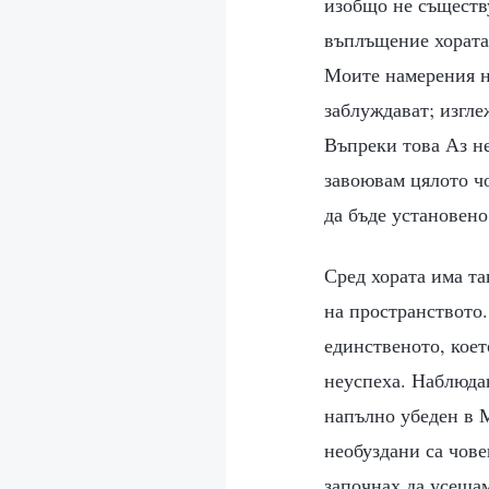
изобщо не съществу
въплъщение хората
Моите намерения на
заблуждават; изгле
Въпреки това Аз не
завоювам цялото чо
да бъде установено
Сред хората има та
на пространството.
единственото, коет
неуспеха. Наблюдав
напълно убеден в М
необуздани са чове
започнах да усещам