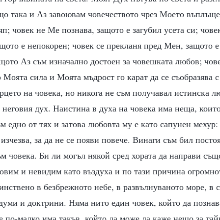
ъщо така и Аз завоювам човечеството чрез Моето въплъщ
яп; човек не Ме познава, защото е загубил усета си; чове
щото е непокорен; човек се прекланя пред Мен, защото 
ащото Аз съм изначално достоен за човешката любов; чов
 Моята сила и Моята мъдрост го карат да се съобразява 
рцето на човека, но никога не съм получавал истинска л
в неговия дух. Наистина в духа на човека има неща, коит
ъм едно от тях и затова любовта му е като сапунен мехур:
и изчезва, за да не се появи повече. Винаги съм бил пост
 човека. Би ли могъл някой сред хората да направи същ
ловим и невидим като въздуха и по тази причина огромно
динствено в безбрежното небе, в развълнуваното море, в 
думи и доктрини. Няма нито един човек, който да позна
е по-малко има такъв, който да може да каже нещо за тай