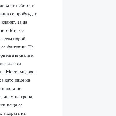
лива от небето, и
озина се пробуждат
кланят, за да
цето Ми, че
 голям порой
е са бунтовни. Не
ера на възхвала и
всякъде са
 на Моята мъдрост,
а като овце на
 никога не
очивам на трона,
чки неща са
, а хората на