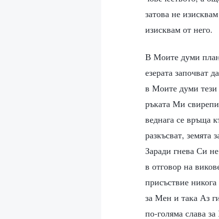
затова не изисквам
изисквам от него.
В Моите думи плани
езерата започват д
в Моите думи тези 
ръката Ми свирепит
веднага се връща к
разкъсват, земята з
Заради гнева Си н
в отговор на виков
присъствие никога 
за Мен и така Аз г
по-голяма слава за