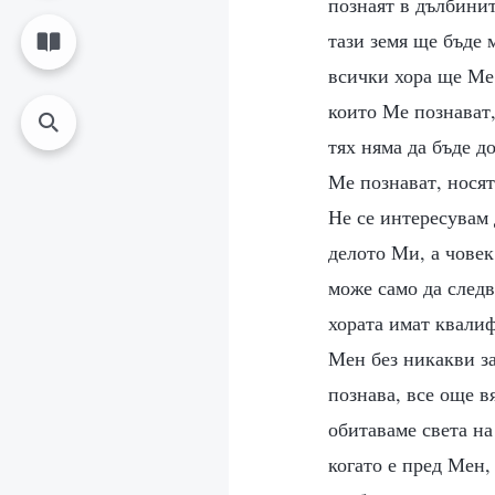
познаят в дълбинит
тази земя ще бъде 
всички хора ще Ме 
които Ме познават,
тях няма да бъде д
Ме познават, нося
Не се интересувам 
делото Ми, а чове
може само да следв
хората имат квалиф
Мен без никакви з
познава, все още в
обитаваме света на
когато е пред Мен,