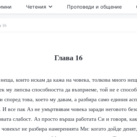
имни
Четения
Проповеди и общение
а 16
Глава 16
неща, които искам да кажа на човека, толкова много нещ
ек му липсва способността да възприеме, той не е спосо
 според това, което му давам, а разбира само единия аспе
. И все пак Аз не умъртвявам човека заради неговото без
овата слабост. Аз просто върша работата Си и говоря, ка
 човекът не разбира намеренията Ми: когато дойде денят