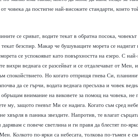
 от човека да постигне най-високите стандарти, които той
ните се сриват, водите текат в обратна посока, човекът
а текат безспир. Макар че бушуващите морета се надигат 
морета се успокояват като повърхността на езеро. С най
е вихри веднага се разсейват и се отдалечават от Мен, и
ъм спокойствието. Но когато отприщя гнева Си, планинит
апочва да се гърчи, водата веднага пресъхва и човек ведн
е обръщам внимание на виковете за помощ на човека, не
ете му, защото гневът Ми се надига. Когато съм сред неб
не хвърля в паника звездите. Напротив, те влагат сърцата
и дарявам с повече светлина и ги правя да блестят по-ярк
 Мен. Колкото по-ярки са небесата, толкова по-тъмен е св