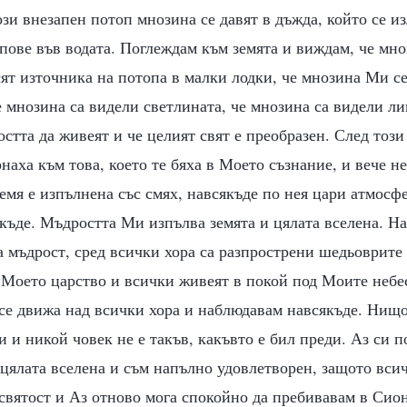
ози внезапен потоп мнозина се давят в дъжда, който се из
пове във водата. Поглеждам към земята и виждам, че мн
сят източника на потопа в малки лодки, че мнозина Ми се 
 мнозина са видели светлината, че мнозина са видели ли
стта да живеят и че целият свят е преобразен. След този
наха към това, което те бяха в Моето съзнание, и вече н
земя е изпълнена със смях, навсякъде по нея цари атмосф
къде. Мъдростта Ми изпълва земята и цялата вселена. На
 мъдрост, сред всички хора са разпрострени шедьоврите
 Моето царство и всички живеят в покой под Моите небес
се движа над всички хора и наблюдавам навсякъде. Нищо
и и никой човек не е такъв, какъвто е бил преди. Аз си п
 цялата вселена и съм напълно удовлетворен, защото вси
святост и Аз отново мога спокойно да пребивавам в Сион