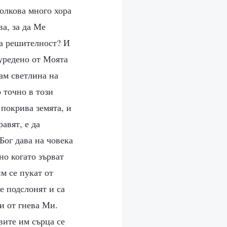
олкова много хора
ва, за да Ме
та решителност? И
 уредено от Моята
щам светлина на
о точно в този
 покрива земята, и
авят, е да
Бог дава на човека
но когато зърват
м се пукат от
е подслонят и са
и от гнева Ми.
вите им сърца се