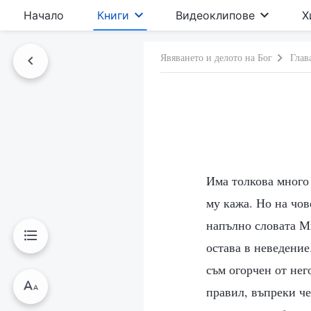
Начало
Книги
Видеоклипове
Х
Явяването и делото на Бог
Глав
Има толкова много 
му кажа. Но на чов
напълно словата Ми
остава в неведение
съм огорчен от нег
правил, въпреки че