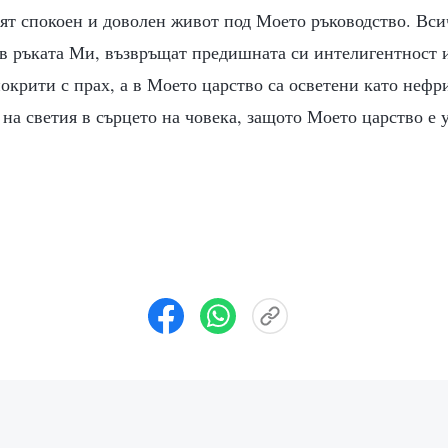
дят спокоен и доволен живот под Моето ръководство. Вс
 в ръката Ми, възвръщат предишната си интелигентност 
 покрити с прах, а в Моето царство са осветени като нефри
 на светия в сърцето на човека, защото Моето царство е 