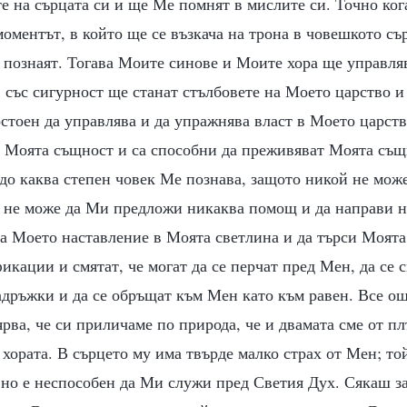
е на сърцата си и ще Ме помнят в мислите си. Точно кога
моментът, в който ще се възкача на трона в човешкото съ
познаят. Тогава Моите синове и Моите хора ще управляв
 със сигурност ще станат стълбовете на Моето царство и
остоен да управлява и да упражнява власт в Моето царств
т Моята същност и са способни да преживяват Моята същн
до каква степен човек Ме познава, защото никой не мож
к не може да Ми предложи никаква помощ и да направи 
а Моето наставление в Моята светлина и да търси Моята 
икации и смятат, че могат да се перчат пред Мен, да се 
адръжки и да се обръщат към Мен като към равен. Все о
ярва, че си приличаме по природа, че и двамата сме от пл
 хората. В сърцето му има твърде малко страх от Мен; то
 но е неспособен да Ми служи пред Светия Дух. Сякаш з