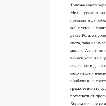
Толкова много хора
Ме напускат, за да
предадат и да побе
кой е успял в своя
ръка? Когато проле
света, така че на 
момент Аз затъмняв
всички хора и неща
въздъхнат и да си 
само мъгла и неясн
проблясък на светл
гръмотевичната бур
погълнати от проли
Хората вече не се 