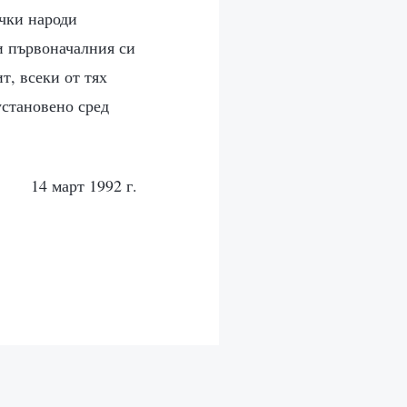
ички народи
и първоначалния си
т, всеки от тях
установено сред
14 март 1992 г.