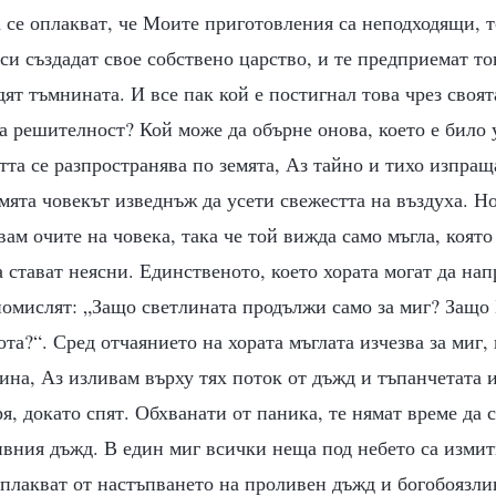
 се оплакват, че Моите приготовления са неподходящи, т
 си създадат свое собствено царство, и те предприемат то
дят тъмнината. И все пак кой е постигнал това чрез своя
та решителност? Кой може да обърне онова, което е било
тта се разпространява по земята, Аз тайно и тихо изпра
земята човекът изведнъж да усети свежестта на въздуха. Н
ам очите на човека, така че той вижда само мъгла, която
 стават неясни. Единственото, което хората могат да напр
помислят: „Защо светлината продължи само за миг? Защо 
ота?“. Сред отчаянието на хората мъглата изчезва за миг, 
ина, Аз изливам върху тях поток от дъжд и тъпанчетата и
я, докато спят. Обхванати от паника, те нямат време да с
вния дъжд. В един миг всички неща под небето са измит
оплакват от настъпването на проливен дъжд и богобоязли