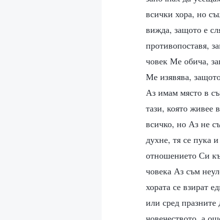
всички хора, но с
вижда, защото е сл
противопоставя, за
човек Ме обича, з
Ме изявява, защото
Аз имам място в съ
тази, която живее 
всичко, но Аз не с
духне, тя се пука 
отношението Си към
човека Аз съм неу
хората се взират е
или сред празните 
човечеството, а ощ