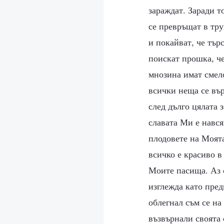
зараждат. Заради т
се превръщат в тру
и покайват, че тър
поискат прошка, че
мнозина имат смело
всички неща се вър
след дълго цялата 
славата Ми е нався
плодовете на Моята
всичко е красиво в
Моите пасища. Аз 
изглежда като пред
облегнал съм се на
възвърнали своята 