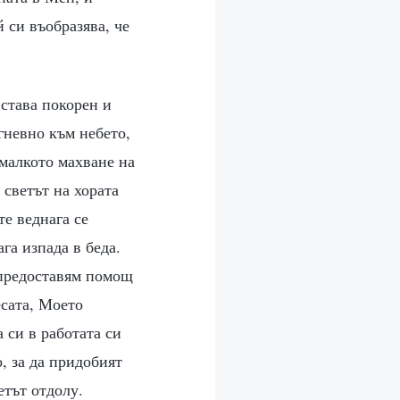
 си въобразява, че
 става покорен и
гневно към небето,
-малкото махване на
 светът на хората
е веднага се
ага изпада в беда.
 предоставям помощ
есата, Моето
 си в работата си
о, за да придобият
етът отдолу.