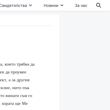
Свидетелства
Новини
За нас
а, които трябва да
бен да проумее
кт, а за другия
силие, нито пък
кто винаги съм го
, хората ще Ме