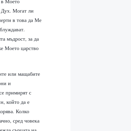
; в Моето
 Дух. Могат ли
перти в това да Ме
аблуждават.
та мъдрост, за да
оже Моето царство
дите или мащабите
рни и
 се примирят с
н, който да е
корява. Колко
ачно, сред човека
лежда сърцата на