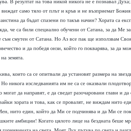
ва. В резултат на това никой никога не е познавал Духа
 виждат само тяло от плът и кръв и не възприемат Божия
истина да бъдат спазени по такъв начин? Хората са екс
жда, че са били специално обучени от Сатана, за да Ме з
 съм смутен от Сатана. Но Аз все пак ще използвам Своя
вечество и да победя онзи, който го покварява, за да м
 на земята.
кива, които са се опитвали да установят размера на звез
 Но никога изследванията им не са се оказвали плодотво
о могат да направят, е да сведат разочаровани глави и да
айки хората и това, как се провалят, не виждам нито еди
ен, нито един, който да Ми се подчинява и да Ми се по
шките амбиции! Когато цялото лице на бездната беше мр
 горчивината на света. Моят Дух пътува по света и разг