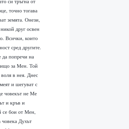
то си тръгна от
рце, точно тогава
ат земята. Онези,
 никой друг освен
о. Всички, които
ост сред другите.
е да попречи на
нищо за Мен. Той
воля в нея. Днес
смеят и шегуват с
ще човекът не Ме
ът и кръв и
й се бои от Мен,
а човека Духът