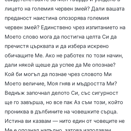
лицето на големия червен змей? Дали вашата
преданост наистина опозорява големия
червен змей? Единствено чрез изпитанието на
Моето слово мога да постигна целта Си да
пречистя църквата и да избера искрено
обичащите Ме. Ако не работех по този начин,
дали някой щеше да успее да Ме опознае?
Кой би могъл да познае чрез словото Ми
Моето величие, Моя гняв и мъдростта Ми?
Веднъж започнал делото Си, със сигурност
ще го завърша, но все пак Аз съм този, който
прониква в дълбините на човешките сърца.
Истина ви казвам — нито един от човеците не
Ме е опознал напълно, затова използвам