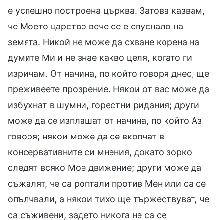
е успешно построена църква. Затова казвам,
че Моето царство вече се е спуснало на
земята. Никой не може да схване корена на
думите Ми и не знае какво целя, когато ги
изричам. От начина, по който говоря днес, ще
преживеете прозрение. Някои от вас може да
избухнат в шумни, горестни ридания; други
може да се изплашат от начина, по който Аз
говоря; някои може да се вкопчат в
консервативните си мнения, докато зорко
следят всяко Мое движение; други може да
съжалят, че са роптали против Мен или са се
опълчвали, а някои тихо ще тържествуват, че
са съживени, задето никога не са се