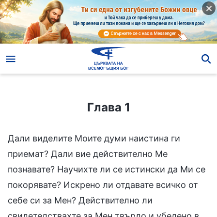
Глава 1
Глава 1
Дали виделите Моите думи наистина ги
приемат? Дали вие действително Ме
познавате? Научихте ли се истински да Ми се
покорявате? Искрено ли отдавате всичко от
себе си за Мен? Действително ли
свидетелствахте за Мен твърдо и убедено в