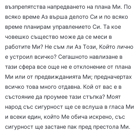
възпрепятства напредването на плана Ми. По
всяко време Аз върша делото Си и по всяко
време планирам управлението Си. Та кое
човешко същество може да се меси в
работите Ми? Не съм ли Аз Този, Който лично
е устроил всичко? Сегашното навлизане в
тази сфера все още не е отклонение от плана
Ми или от предвижданията Ми; предначертах
всичко това много отдавна. Кой от вас е в
състояние да проумее тази стъпка? Моят
народ със сигурност ще се вслуша в гласа Ми
и всеки един, който Ме обича искрено, със
сигурност ще застане пак пред престола Ми.