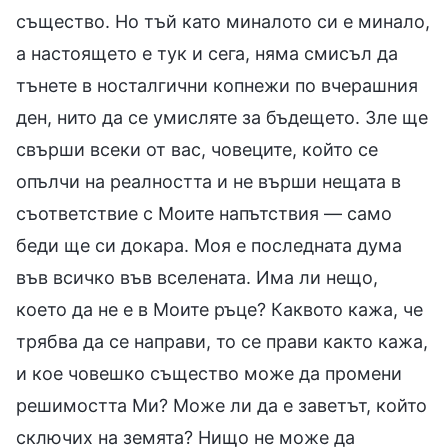
същество. Но тъй като миналото си е минало,
а настоящето е тук и сега, няма смисъл да
тънете в носталгични копнежи по вчерашния
ден, нито да се умисляте за бъдещето. Зле ще
свърши всеки от вас, човеците, който се
опълчи на реалността и не върши нещата в
съответствие с Моите напътствия — само
беди ще си докара. Моя е последната дума
във всичко във вселената. Има ли нещо,
което да не е в Моите ръце? Каквото кажа, че
трябва да се направи, то се прави както кажа,
и кое човешко същество може да промени
решимостта Ми? Може ли да е заветът, който
сключих на земята? Нищо не може да