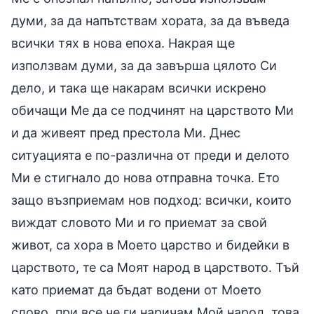
думи, за да напътствам хората, за да въведа
всички тях в нова епоха. Накрая ще
използвам думи, за да завърша цялото Си
дело, и така ще накарам всички искрено
обичащи Ме да се подчинят на царството Ми
и да живеят пред престола Ми. Днес
ситуацията е по-различна от преди и делото
Ми е стигнало до нова отправна точка. Ето
защо възприемам нов подход: всички, които
виждат словото Ми и го приемат за свой
живот, са хора в Моето царство и бидейки в
царството, те са Моят народ в царството. Тъй
като приемат да бъдат водени от Моето
слово, при все че ги наричам Мой народ, това