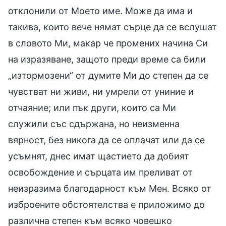
отклонили от Моето име. Може да има и
такива, които вече нямат сърце да се вслушат
в словото Ми, макар че промених начина Си
на изразяване, защото преди време са били
„изтормозени“ от думите Ми до степен да се
чувстват ни живи, ни умрели от униние и
отчаяние; или пък други, които са Ми
служили със сдържана, но неизменна
вярност, без никога да се оплачат или да се
усъмнят, днес имат щастието да добият
освобождение и сърцата им преливат от
неизразима благодарност към Мен. Всяко от
изброените обстоятелства е приложимо до
различна степен към всяко човешко