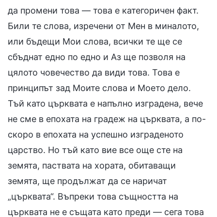
да промени това — това е категоричен факт.
Били те слова, изречени от Мен в миналото,
или бъдещи Мои слова, всички те ще се
сбъднат едно по едно и Аз ще позволя на
цялото човечество да види това. Това е
принципът зад Моите слова и Моето дело.
Тъй като църквата е напълно изградена, вече
не сме в епохата на градеж на църквата, а по-
скоро в епохата на успешно изграденото
царство. Но тъй като вие все още сте на
земята, паствата на хората, обитаващи
земята, ще продължат да се наричат
„църквата“. Въпреки това същността на
църквата не е същата като преди — сега това