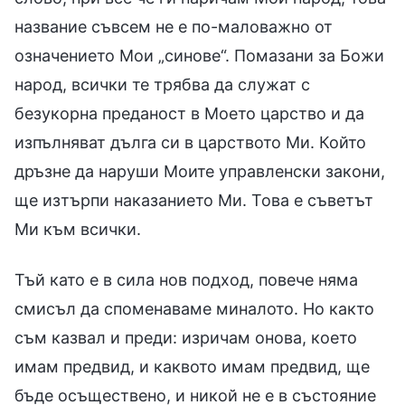
название съвсем не е по-маловажно от
означението Мои „синове“. Помазани за Божи
народ, всички те трябва да служат с
безукорна преданост в Моето царство и да
изпълняват дълга си в царството Ми. Който
дръзне да наруши Моите управленски закони,
ще изтърпи наказанието Ми. Това е съветът
Ми към всички.
Тъй като е в сила нов подход, повече няма
смисъл да споменаваме миналото. Но както
съм казвал и преди: изричам онова, което
имам предвид, и каквото имам предвид, ще
бъде осъществено, и никой не е в състояние