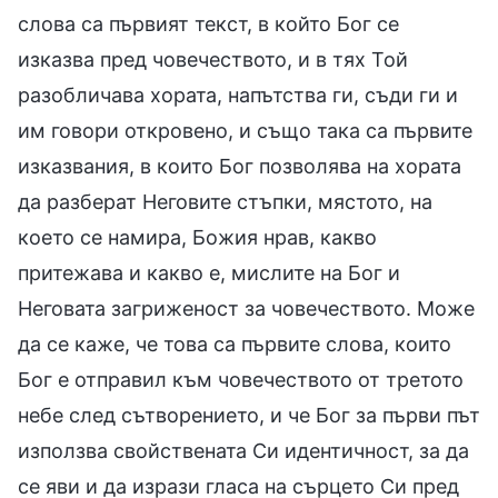
слова са първият текст, в който Бог се
изказва пред човечеството, и в тях Той
разобличава хората, напътства ги, съди ги и
им говори откровено, и също така са първите
изказвания, в които Бог позволява на хората
да разберат Неговите стъпки, мястото, на
което се намира, Божия нрав, какво
притежава и какво е, мислите на Бог и
Неговата загриженост за човечеството. Може
да се каже, че това са първите слова, които
Бог е отправил към човечеството от третото
небе след сътворението, и че Бог за първи път
използва свойствената Си идентичност, за да
се яви и да изрази гласа на сърцето Си пред