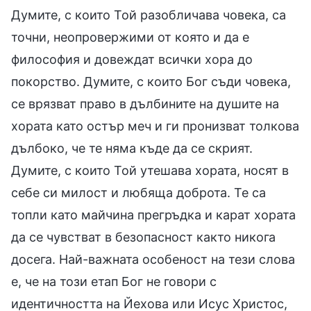
Думите, с които Той разобличава човека, са
точни, неопровержими от която и да е
философия и довеждат всички хора до
покорство. Думите, с които Бог съди човека,
се врязват право в дълбините на душите на
хората като остър меч и ги пронизват толкова
дълбоко, че те няма къде да се скрият.
Думите, с които Той утешава хората, носят в
себе си милост и любяща доброта. Те са
топли като майчина прегръдка и карат хората
да се чувстват в безопасност както никога
досега. Най-важната особеност на тези слова
е, че на този етап Бог не говори с
идентичността на Йехова или Исус Христос,