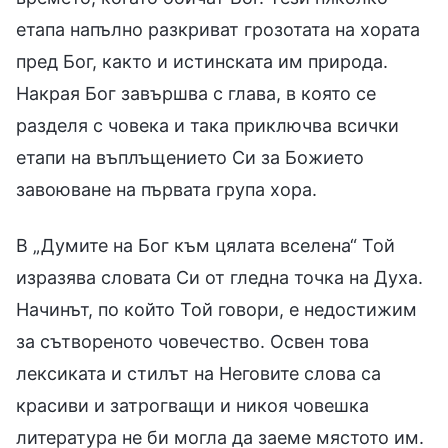
етапа напълно разкриват грозотата на хората
пред Бог, както и истинската им природа.
Накрая Бог завършва с глава, в която се
разделя с човека и така приключва всички
етапи на въплъщението Си за Божието
завоюване на първата група хора.
В „Думите на Бог към цялата вселена“ Той
изразява словата Си от гледна точка на Духа.
Начинът, по който Той говори, е недостижим
за сътвореното човечество. Освен това
лексиката и стилът на Неговите слова са
красиви и затрогващи и никоя човешка
литература не би могла да заеме мястото им.