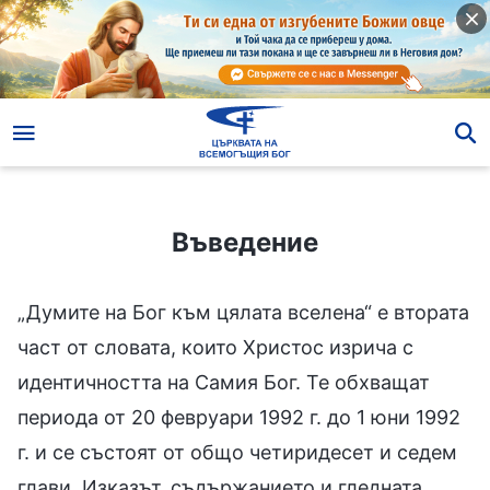
Въведение
Въведение
„Думите на Бог към цялата вселена“ е втората
част от словата, които Христос изрича с
идентичността на Самия Бог. Те обхващат
периода от 20 февруари 1992 г. до 1 юни 1992
г. и се състоят от общо четиридесет и седем
глави. Изказът, съдържанието и гледната