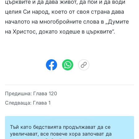
църквите и да дава живот, да пои и да води
целия Си народ, което от своя страна дава
началото на многобройните слова в „Думите
на Христос, докато ходеше в църквите“.
Предишна:
Глава 120
Следваща:
Глава 1
Тъй като бедствията продължават да се
увеличават, все повече хора започват да