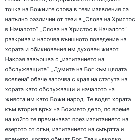
точка на Божиите слова в тези изявления са
напълно различни от тези в „Слова на Христос
в Началото“. „Слова на Христос в Началото“
разкрива и насочва външното поведение на
хората и обикновения им духовен живот.
Накрая завършва с „изпитанието на
обслужващите“. „Думите на Бог към цялата
вселена“ обаче започва с края на статута на
хората като обслужващи и началото на
живота им като Божи народ. Те водят хората
към втория връх на Божието дело, по време
на който те преминават през изпитанието на
езерото от огън, изпитанието на смъртта и
времето, когато обичат Бог. Тези няколко