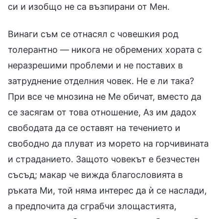
си и изобщо не са възпирани от Мен.
Винаги съм се отнасял с човешкия род
толерантно — никога не обремених хората с
неразрешими проблеми и не поставих в
затруднение отделния човек. Не е ли така?
При все че мнозина не Ме обичат, вместо да
се засягам от това отношение, Аз им дадох
свободата да се оставят на течението и
свободно да плуват из морето на горчивината
и страданието. Защото човекът е безчестен
съсъд; макар че вижда благословията в
ръката Ми, той няма интерес да ѝ се наслади,
а предпочита да сграбчи злощастията,