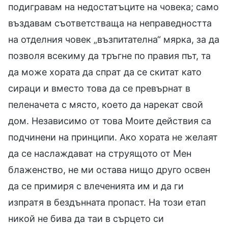
подигравам на недостатъците на човека; само
въздавам съответстваща на неправедността
на отделния човек „възпитателна“ мярка, за да
позволя всекиму да тръгне по правия път, та
да може хората да спрат да се скитат като
сираци и вместо това да се превърнат в
пеленачета с място, което да нарекат свой
дом. Независимо от това Моите действия са
подчинени на принципи. Ако хората не желаят
да се наслаждават на струящото от Мен
блаженство, не ми остава нищо друго освен
да се примиря с влеченията им и да ги
изпратя в бездънната пропаст. На този етап
никой не бива да таи в сърцето си