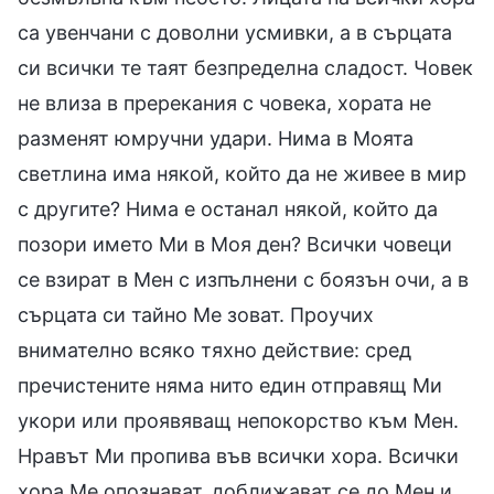
са увенчани с доволни усмивки, а в сърцата
си всички те таят безпределна сладост. Човек
не влиза в пререкания с човека, хората не
разменят юмручни удари. Нима в Моята
светлина има някой, който да не живее в мир
с другите? Нима е останал някой, който да
позори името Ми в Моя ден? Всички човеци
се взират в Мен с изпълнени с боязън очи, а в
сърцата си тайно Ме зоват. Проучих
внимателно всяко тяхно действие: сред
пречистените няма нито един отправящ Ми
укори или проявяващ непокорство към Мен.
Нравът Ми пропива във всички хора. Всички
хора Ме опознават, доближават се до Мен и