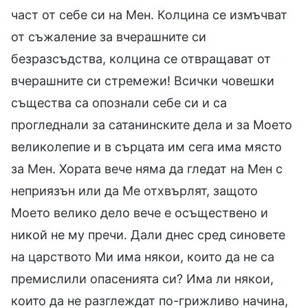
част от себе си на Мен. Колцина се измъчват
от съжаление за вчерашните си
безразсъдства, колцина се отвращават от
вчерашните си стремежи! Всички човешки
същества са опознали себе си и са
прогледнали за сатанинските дела и за Моето
великолепие и в сърцата им сега има място
за Мен. Хората вече няма да гледат на Мен с
неприязън или да Ме отхвърлят, защото
Моето велико дело вече е осъществено и
никой не му пречи. Дали днес сред синовете
на царството Ми има някои, които да не са
премислили опасенията си? Има ли някои,
които да не разглеждат по-грижливо начина,