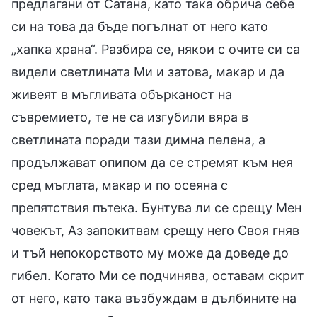
предлагани от Сатана, като така обрича себе
си на това да бъде погълнат от него като
„хапка храна“. Разбира се, някои с очите си са
видели светлината Ми и затова, макар и да
живеят в мъгливата обърканост на
съвремието, те не са изгубили вяра в
светлината поради тази димна пелена, а
продължават опипом да се стремят към нея
сред мъглата, макар и по осеяна с
препятствия пътека. Бунтува ли се срещу Мен
човекът, Аз запокитвам срещу него Своя гняв
и тъй непокорството му може да доведе до
гибел. Когато Ми се подчинява, оставам скрит
от него, като така възбуждам в дълбините на