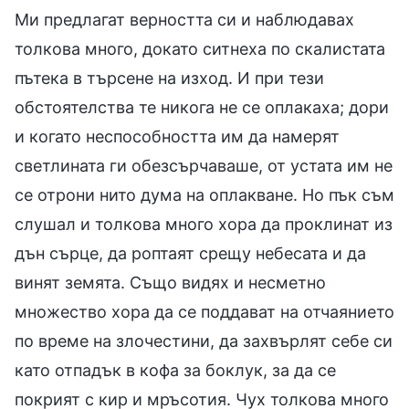
Ми предлагат верността си и наблюдавах
толкова много, докато ситнеха по скалистата
пътека в търсене на изход. И при тези
обстоятелства те никога не се оплакаха; дори
и когато неспособността им да намерят
светлината ги обезсърчаваше, от устата им не
се отрони нито дума на оплакване. Но пък съм
слушал и толкова много хора да проклинат из
дън сърце, да роптаят срещу небесата и да
винят земята. Също видях и несметно
множество хора да се поддават на отчаянието
по време на злочестини, да захвърлят себе си
като отпадък в кофа за боклук, за да се
покрият с кир и мръсотия. Чух толкова много