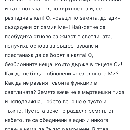
и като потъна под повърхността ѝ, се
разпадна в кал! О, човеци по земята, до един
създадени от самия Мен! Най-сетне се
пробудиха отново за живот в светлината,
получиха основа за съществуване и
престанаха да се борят в калта! О,
безбройните неща, които държа в ръцете Си!
Как да не бъдат обновени чрез словото Ми?
Как да не развият своите функции в
светлината? Земята вече не е мъртвешки тиха
и неподвижна, небето вече не е пусто и
тъжно. Пустота вече не разделя земята от
небето, те са обединени в едно и никога
повече няма да бъдат разлъчени. В това