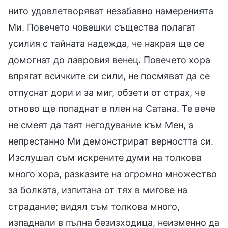
нито удовлетворяват незабавно намеренията
Ми. Повечето човешки същества полагат
усилия с тайната надежда, че накрая ще се
домогнат до лавровия венец. Повечето хора
впрягат всичките си сили, не посмяват да се
отпуснат дори и за миг, обзети от страх, че
отново ще попаднат в плен на Сатана. Те вече
не смеят да таят негодувание към Мен, а
непрестанно Ми демонстрират верността си.
Изслушал съм искрените думи на толкова
много хора, разказите на огромно множество
за болката, изпитана от тях в мигове на
страдание; видял съм толкова много,
изпаднали в пълна безизходица, неизменно да