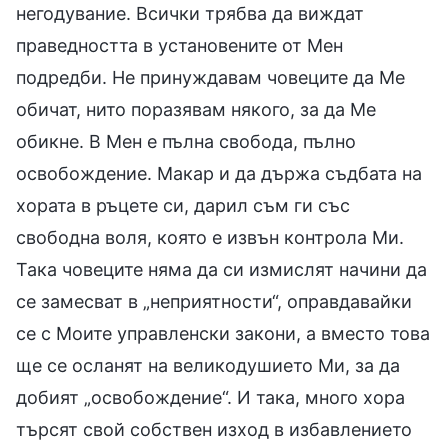
негодувание. Всички трябва да виждат
праведността в установените от Мен
подредби. Не принуждавам човеците да Ме
обичат, нито поразявам някого, за да Ме
обикне. В Мен е пълна свобода, пълно
освобождение. Макар и да държа съдбата на
хората в ръцете си, дарил съм ги със
свободна воля, която е извън контрола Ми.
Така човеците няма да си измислят начини да
се замесват в „неприятности“, оправдавайки
се с Моите управленски закони, а вместо това
ще се осланят на великодушието Ми, за да
добият „освобождение“. И така, много хора
търсят свой собствен изход в избавлението