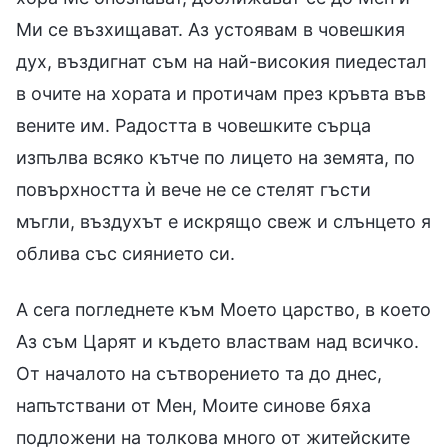
Ми се възхищават. Аз устоявам в човешкия
дух, въздигнат съм на най-високия пиедестал
в очите на хората и протичам през кръвта във
вените им. Радостта в човешките сърца
изпълва всяко кътче по лицето на земята, по
повърхността ѝ вече не се стелят гъсти
мъгли, въздухът е искрящо свеж и слънцето я
облива със сиянието си.
А сега погледнете към Моето царство, в което
Аз съм Царят и където властвам над всичко.
От началото на сътворението та до днес,
напътствани от Мен, Моите синове бяха
подложени на толкова много от житейските