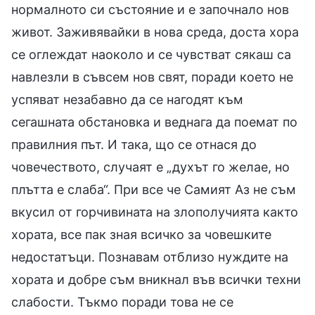
нормалното си състояние и е започнало нов
живот. Заживявайки в нова среда, доста хора
се оглеждат наоколо и се чувстват сякаш са
навлезли в съвсем нов свят, поради което не
успяват незабавно да се нагодят към
сегашната обстановка и веднага да поемат по
правилния път. И така, що се отнася до
човечеството, случаят е „духът го желае, но
плътта е слаба“. При все че Самият Аз не съм
вкусил от горчивината на злополучията както
хората, все пак зная всичко за човешките
недостатъци. Познавам отблизо нуждите на
хората и добре съм вникнал във всички техни
слабости. Тъкмо поради това не се