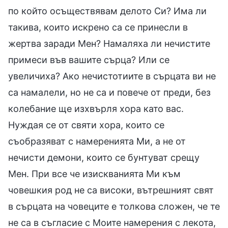
по който осъществявам делото Си? Има ли
такива, които искрено са се принесли в
жертва заради Мен? Намаляха ли нечистите
примеси във вашите сърца? Или се
увеличиха? Ако нечистотиите в сърцата ви не
са намалели, но не са и повече от преди, без
колебание ще изхвърля хора като вас.
Нуждая се от святи хора, които се
съобразяват с намеренията Ми, а не от
нечисти демони, които се бунтуват срещу
Мен. При все че изискванията Ми към
човешкия род не са високи, вътрешният свят
в сърцата на човеците е толкова сложен, че те
не са в съгласие с Моите намерения с лекота,