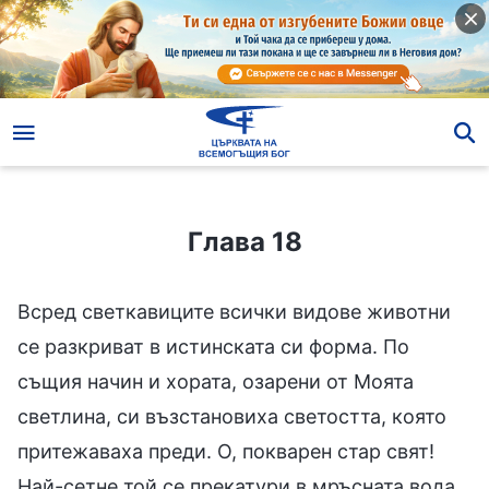
Глава 18
Глава 18
Всред светкавиците всички видове животни
се разкриват в истинската си форма. По
същия начин и хората, озарени от Моята
светлина, си възстановиха светостта, която
притежаваха преди. О, покварен стар свят!
Най-сетне той се прекатури в мръсната вода