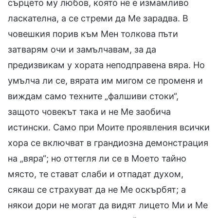
сърцето му любов, която не е измамливо
ласкателна, а се стреми да Ме зарадва. В
човешкия порив към Мен толкова пъти
затварям очи и замълчавам, за да
предизвикам у хората неподправена вяра. Но
умълча ли се, вярата им мигом се променя и
виждам само техните „фалшиви стоки“,
защото човекът така и не Ме заобича
истински. Само при Моите проявления всички
хора се включват в грандиозна демонстрация
на „вяра“; но оттегля ли се в Моето тайно
място, те стават слаби и отпадат духом,
сякаш се страхуват да не Ме оскърбят; а
някои дори не могат да видят лицето Ми и Ме