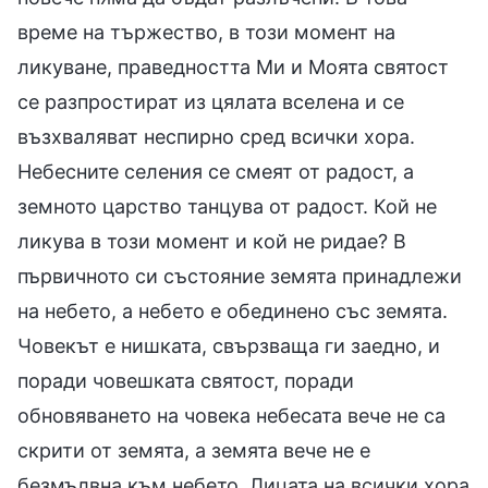
време на тържество, в този момент на
ликуване, праведността Ми и Моята святост
се разпростират из цялата вселена и се
възхваляват неспирно сред всички хора.
Небесните селения се смеят от радост, а
земното царство танцува от радост. Кой не
ликува в този момент и кой не ридае? В
първичното си състояние земята принадлежи
на небето, а небето е обединено със земята.
Човекът е нишката, свързваща ги заедно, и
поради човешката святост, поради
обновяването на човека небесата вече не са
скрити от земята, а земята вече не е
безмълвна към небето. Лицата на всички хора