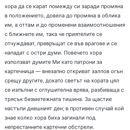
хора да се карат помежду си заради промяна
в положението, довела до промяна в облика
им, а оттам и до променени взаимоотношения
с ближните им, така че приятелите се
отчуждават, превръщат се във врагове и се
нападат с остри думи. Повечето хора
използват думите Ми като патрони за
картечница — внезапно откриват залпов огън
срещу другите, докато светът на хората цял
се изпълни с оглушителна врява, разбиваща с
трясък безметежната тишина. За щастие
настъпи днешният ден; в противен случай кой
знае колко хора биха загинали под
непрестанните картечни обстрели.