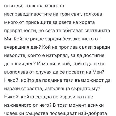
несгоди, толкова много от
несправедливостите на този свят, толкова
много от присъщите за света на хората
превратности, но сега те обитават светлината
Ми. Кой не ридае заради беззаконието от
вчерашния ден? Кой не пролива сълзи заради
неволите, които е изтърпял, за да достигне
днешния ден? И ма ли някой, който да не се
възползва от случая да се посвети на Мен?
Някой, който да подмине тази възможност да
изрази страстта, изпълваща сърцето му?
Някой, който сега да не изрази на глас
изживяното от него? В този момент всички
човешки същества посвещават най-добрата