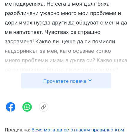
ме подкрепяха. Но сега в моя дълг бяха
разобличени ужасно много мои проблеми и
дори имах нужда други да общуват с мен и да
ме напътстват. Чувствах се страшно
засрамена! Какво ли щеше да си помисли
надзорникът за мен, като осъзнае колко
много проблеми имам в дълга си? Какво щяха
да си помислят братята и сестрите за мен?
Дали щяха да си помислят, че имам слаби
Прочетете повече
заложби и не влагам сърце в дълга си?
Усетих, че наистина съм изпаднала в
немилост. Но след това не изследвах
състоянието си. Вместо това просто се
утешавах, като си мислех: „Това е само
Предишна:
Вече мога да се отнасям правилно към