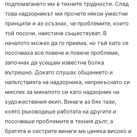
подпомагането им в техните трудности. След
това надзорникът ми прочете някои уместни
принципи и аз осъзнах, че проблемите, които
той посочи, наистина съществуват. В
началото можех да го приема, но тъй като се
посочваха все повече и повече проблеми,
започнах да усещам известна болка
вътрешно. Докато слушах общението и
напътствията на надзорника, непрекъснато си
мислех за миналото си като надзорник на
художествения екип. Винаги аз бях тази,
която ръководеше работата на другите и
посочваше проблемите в техния дълг, а
братята и сестрите винаги ме ценяха високо и