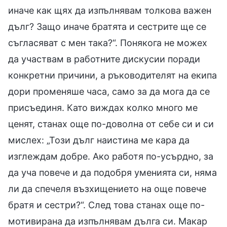
иначе как щях да изпълнявам толкова важен
дълг? Защо иначе братята и сестрите ще се
съгласяват с мен така?“. Понякога не можех
да участвам в работните дискусии поради
конкретни причини, а ръководителят на екипа
дори променяше часа, само за да мога да се
присъединя. Като виждах колко много ме
ценят, станах още по-доволна от себе си и си
мислех: „Този дълг наистина ме кара да
изглеждам добре. Ако работя по-усърдно, за
да уча повече и да подобря уменията си, няма
ли да спечеля възхищението на още повече
братя и сестри?“. След това станах още по-
мотивирана да изпълнявам дълга си. Макар