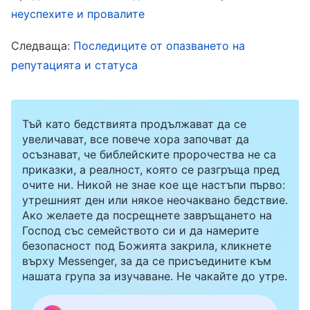
временен провал. Стига да съм готова да
неуспехите и провалите
работя усилено, тези проблеми могат да
Следваща:
Последиците от опазването на
бъдат решени“.
репутацията и статуса
Няколко дни по-късно имахме общение и
надзорникът ме помоли да споделя как да се
Тъй като бедствията продължават да се
реши проблемът с новодошлите, които са
увеличават, все повече хора започват да
осъзнават, че библейските пророчества не са
твърде заети с работа, за да посещават
приказки, а реалност, която се разгръща пред
събирания. След като приключих, някои
очите ни. Никой не знае кое ще настъпи първо:
утрешният ден или някое неочаквано бедствие.
братя и сестри казаха, че не съм попитала
Ако желаете да посрещнете завръщането на
сериозно новодошлите за техните трудности,
Господ със семейството си и да намерите
безопасност под Божията закрила, кликнете
дали имат действителни трудности в живота
върху Messenger, за да се присъедините към
си, или имат грешни възгледи. Някои казаха,
нашата група за изучаване. Не чакайте до утре.
че съм преминала направо към общението,