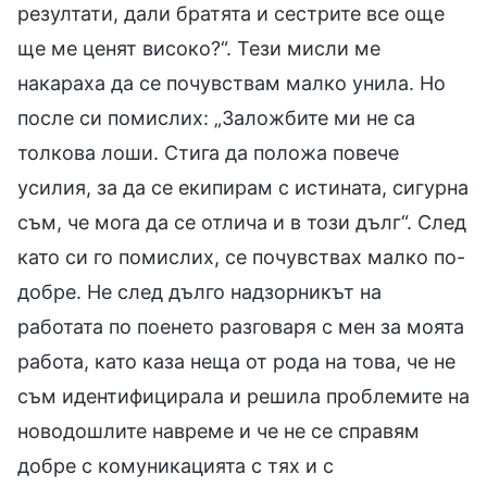
резултати, дали братята и сестрите все още
ще ме ценят високо?“. Тези мисли ме
накараха да се почувствам малко унила. Но
после си помислих: „Заложбите ми не са
толкова лоши. Стига да положа повече
усилия, за да се екипирам с истината, сигурна
съм, че мога да се отлича и в този дълг“. След
като си го помислих, се почувствах малко по-
добре. Не след дълго надзорникът на
работата по поенето разговаря с мен за моята
работа, като каза неща от рода на това, че не
съм идентифицирала и решила проблемите на
новодошлите навреме и че не се справям
добре с комуникацията с тях и с