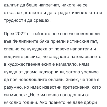
дългът да беше напрегнат, никога не се
отказвах, колкото и да страдах или колкото и
трудности да срещах.
През 2022 г., тъй като все повече новодошли
във Филипините бяха приели истинския път,
спешно се нуждаеха от повече напоители и
водачите решиха, че след като натоварването
в художествения екип е намаляло, няма
нужда от двама надзорници, затова уредиха
да поя новодошлите онлайн. Знаех, че това е
разумно, но имах известни притеснения, като
си мислех: „Не съм пояла новодошли от
няколко години. Ако поенето не даде добри