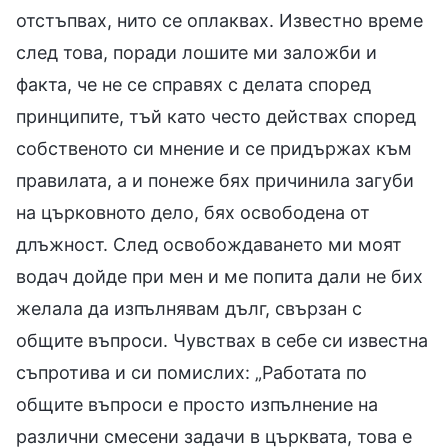
отстъпвах, нито се оплаквах. Известно време
след това, поради лошите ми заложби и
факта, че не се справях с делата според
принципите, тъй като често действах според
собственото си мнение и се придържах към
правилата, а и понеже бях причинила загуби
на църковното дело, бях освободена от
длъжност. След освобождаването ми моят
водач дойде при мен и ме попита дали не бих
желала да изпълнявам дълг, свързан с
общите въпроси. Чувствах в себе си известна
съпротива и си помислих: „Работата по
общите въпроси е просто изпълнение на
различни смесени задачи в църквата, това е