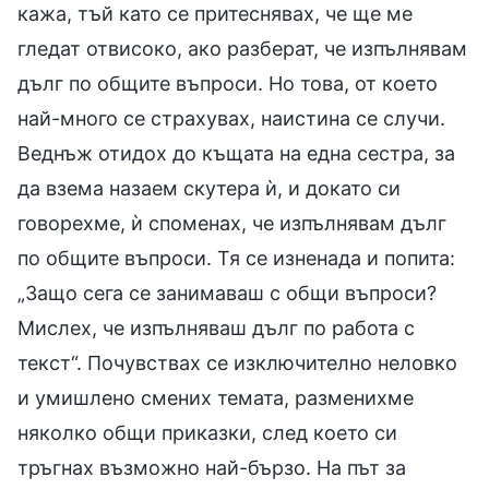
кажа, тъй като се притеснявах, че ще ме
гледат отвисоко, ако разберат, че изпълнявам
дълг по общите въпроси. Но това, от което
най-много се страхувах, наистина се случи.
Веднъж отидох до къщата на една сестра, за
да взема назаем скутера ѝ, и докато си
говорехме, ѝ споменах, че изпълнявам дълг
по общите въпроси. Тя се изненада и попита:
„Защо сега се занимаваш с общи въпроси?
Мислех, че изпълняваш дълг по работа с
текст“. Почувствах се изключително неловко
и умишлено смених темата, разменихме
няколко общи приказки, след което си
тръгнах възможно най-бързо. На път за