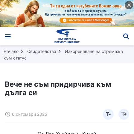
Начало
Свидетелства
Изкореняване на стремежа
към статус
Вече не съм придирчива към
дълга си
6 октомври 2025
От Лиу Хуейджън, Китай