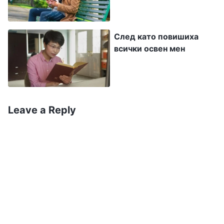
общите въпроси и не знам как да разреша
този проблем. Моля Те, напътствай ме да
опозная себе си, за да мога да се покоря“.
След като повишиха
всички освен мен
След молитвата прочетох два откъса от
Божиите слова, в които се казва: „
В Божия
дом постоянно се говори за приемането на
Божието поръчение и за правилното
Leave a Reply
изпълнение на дълга. И така, как възниква
дългът? Ако говорим в по-общ план, той
възниква в резултат на Божието дело на
управлението, което носи спасение на
човечеството. Ако говорим по-конкретно,
докато Божието дело на управлението се
извършва сред човечеството, възникват