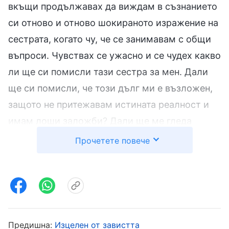
вкъщи продължавах да виждам в съзнанието
си отново и отново шокираното изражение на
сестрата, когато чу, че се занимавам с общи
въпроси. Чувствах се ужасно и се чудех какво
ли ще си помисли тази сестра за мен. Дали
ще си помисли, че този дълг ми е възложен,
защото не притежавам истината реалност и
имам лоши заложби? Дали ще ме гледа
отвисоко? Това ме накара да се
Прочетете повече
съпротивлявам още повече срещу този дълг.
Понякога се бавех с доставянето на спешни
писма и не успявах да ги предам навреме на
моите братя и сестри. Понякога забравях, а
моите братя и сестри ме кастреха, че съм
Предишна:
Изцелен от завистта