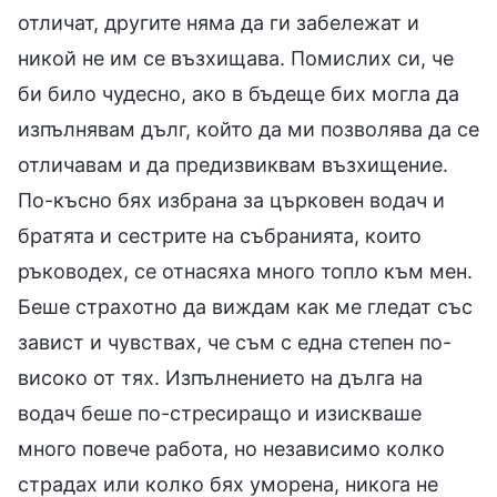
отличат, другите няма да ги забележат и
никой не им се възхищава. Помислих си, че
би било чудесно, ако в бъдеще бих могла да
изпълнявам дълг, който да ми позволява да се
отличавам и да предизвиквам възхищение.
По-късно бях избрана за църковен водач и
братята и сестрите на събранията, които
ръководех, се отнасяха много топло към мен.
Беше страхотно да виждам как ме гледат със
завист и чувствах, че съм с една степен по-
високо от тях. Изпълнението на дълга на
водач беше по-стресиращо и изискваше
много повече работа, но независимо колко
страдах или колко бях уморена, никога не