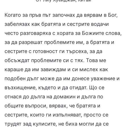
Когато за пръв път започнах да вярвам в Бог,
забелязах как братята и сестрите водачи
често разговаряха с хората за Божиите слова,
за да разрешат проблемите им, а братята и
сестрите с готовност ги търсеха, за да
обсъждат проблемите си с тях. Това ме
караше да им завиждам и си мислех как
подобен дълг може да им донесе уважение и
възхищение, където и да отидат. Що се
отнася до дълга на домакин и дълга по
общите въпроси, вярвах, че братята и
сестрите, които ги изпълняват, просто се
трудят зад кулисите, не биха могли да се