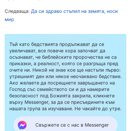
нехайна и безотговорна, и ми напомняха, че
Следваща:
Да си здраво стъпил на земята, носи
трябва да бъда по-усърдна в изпълнението на
мир
дълга си и да влагам повече мисъл. Като се
сблъсках с тази ситуация, аз не само не се
самоанализирах, но и започнах да се
Тъй като бедствията продължават да се
съпротивлявам още повече срещу дълга.
увеличават, все повече хора започват да
осъзнават, че библейските пророчества не са
Спомних си как, когато бях водач,
приказки, а реалност, която се разгръща пред
работниците по общите въпроси ми носеха
очите ни. Никой не знае кое ще настъпи първо:
утрешният ден или някое неочаквано бедствие.
книги с Божиите слова и писма, а сега нещата
Ако желаете да посрещнете завръщането на
се бяха променили и аз бях тази, която
Господ със семейството си и да намерите
безопасност под Божията закрила, кликнете
трябваше да изпълнява поръчки и да доставя
върху Messenger, за да се присъедините към
неща на другите братя и сестри. Чувствах се
нашата група за изучаване. Не чакайте до утре.
така, сякаш статусът ми изведнъж рязко се
Свържете се с нас в Messenger
беше понижил, и ставах все по-нещастна и