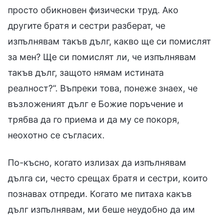
просто обикновен физически труд. Ако
другите братя и сестри разберат, че
изпълнявам такъв дълг, какво ще си помислят
за мен? Ще си помислят ли, че изпълнявам
такъв дълг, защото нямам истината
реалност?“. Въпреки това, понеже знаех, че
възложеният дълг е Божие поръчение и
трябва да го приема и да му се покоря,
неохотно се съгласих.
По-късно, когато излизах да изпълнявам
дълга си, често срещах братя и сестри, които
познавах отпреди. Когато ме питаха какъв
дълг изпълнявам, ми беше неудобно да им