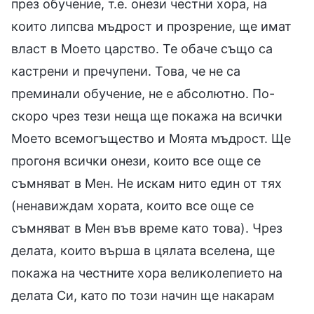
през обучение, т.е. онези честни хора, на
които липсва мъдрост и прозрение, ще имат
власт в Моето царство. Те обаче също са
кастрени и пречупени. Това, че не са
преминали обучение, не е абсолютно. По-
скоро чрез тези неща ще покажа на всички
Моето всемогъщество и Моята мъдрост. Ще
прогоня всички онези, които все още се
съмняват в Мен. Не искам нито един от тях
(ненавиждам хората, които все още се
съмняват в Мен във време като това). Чрез
делата, които върша в цялата вселена, ще
покажа на честните хора великолепието на
делата Си, като по този начин ще накарам