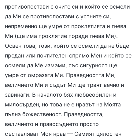
противопостави с очите си и който се осмели
да Ми се противопостави с устните си,
непременно ще умре от проклятията и гнева
Ми (ще има проклятие поради гнева Ми).
Освен това, този, който се осмели да не бъде
предан или почтителен спрямо Мен и който се
осмели да Ме измами, със сигурност ще
умре от омразата Ми. Праведността Ми,
величието Ми и съдът Ми ще траят вечно и
завинаги. В началото бях любвеобилен и
милосърден, но това не е нравът на Моята
пълна божественост. Праведността,
величието и правосъдието просто
съставляват Моя нрав — Самият цялостен