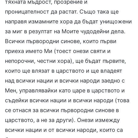
тяхната мъдрост, прозрение и
проницателност да растат. Също така ще
направя измамните хора да бъдат унищожени
за миг в резултат на Моите чудодейни дела.
Всички първородни синове, които първи
приеха името Ми (тоест онези святи и
непорочни, честни хора), ще бъдат първите,
които ще влязат в царството и ще владеят
над всички нации и всички народи заедно с
Мен, управлявайки като царе в царството и
съдейки всички нации и всички народи (това
се отнася за всички първородни синове в
царството, а не за други). Онези измежду
всички нации и от всички народи, които са