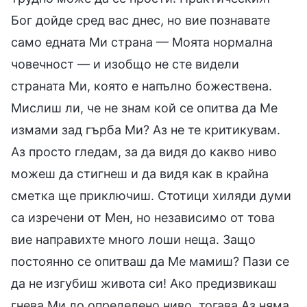
Бог дойде сред вас днес, но вие познавате
само едната Ми страна — Моята нормална
човечност — и изобщо не сте видели
страната Ми, която е напълно божествена.
Мислиш ли, че не знам кой се опитва да Ме
измами зад гърба Ми? Аз не те критикувам.
Аз просто гледам, за да видя до какво ниво
можеш да стигнеш и да видя как в крайна
сметка ще приключиш. Стотици хиляди думи
са изречени от Мен, но независимо от това
вие направихте много лоши неща. Защо
постоянно се опитваш да Ме мамиш? Пази се
да не изгубиш живота си! Ако предизвикаш
гнева Ми до определено ниво, тогава Аз няма