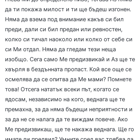
да ти покажа милост и ти ще бъдеш изгонен.
Няма да взема под внимание какъв си бил
преди, дали си бил предан или ревностен,
колко си тичал наоколо или колко от себе си
си Ми отдал. Няма да гледам тези неща
изобщо. Сега само Ме предизвикай и Аз ще те
хвърля в бездънната пропаст. Кой все още се
осмелява да се опитва да Ме мами? Помнете
това! Отсега нататък всеки път, когато се
ядосам, независимо на кого, веднага ще те
премахна, за да няма бъдещи неприятности и
за да не се налага да те виждам повече. Ако
Ме предизвикаш, ще те накажа веднага. Ще го
имате ли предвид? Умните сред вас трябва да