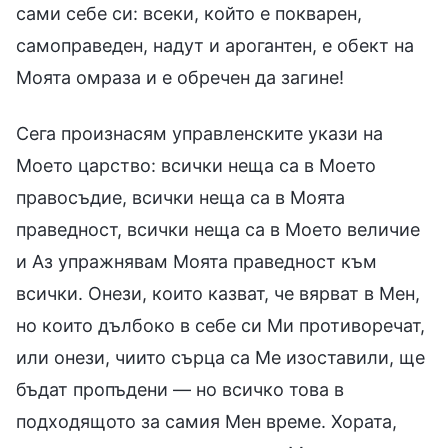
сами себе си: всеки, който е покварен,
самоправеден, надут и арогантен, е обект на
Моята омраза и е обречен да загине!
Сега произнасям управленските укази на
Моето царство: всички неща са в Моето
правосъдие, всички неща са в Моята
праведност, всички неща са в Моето величие
и Аз упражнявам Моята праведност към
всички. Онези, които казват, че вярват в Мен,
но които дълбоко в себе си Ми противоречат,
или онези, чиито сърца са Ме изоставили, ще
бъдат пропъдени — но всичко това в
подходящото за самия Мен време. Хората,