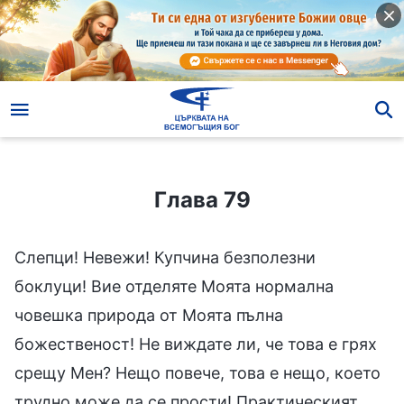
Глава 79
Глава 79
Слепци! Невежи! Купчина безполезни
боклуци! Вие отделяте Моята нормална
човешка природа от Моята пълна
божественост! Не виждате ли, че това е грях
срещу Мен? Нещо повече, това е нещо, което
трудно може да се прости! Практическият