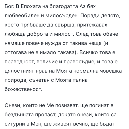
Бог. В Епохата на благодатта Аз бях
любвеобилен и милосърден. Поради делото,
което трябваше да свърша, притежавах
любяща доброта и милост. След това обаче
нямаше повече нужда от такива неща (и
оттогава не е имало такава). Всичко това е
праведност, величие и правосъдие, и това е
цялостният нрав на Моята нормална човешка
природа, съчетан с Моята пълна
божественост.
Онези, които не Ме познават, ще погинат в
бездънната пропаст, докато онези, които са
сигурни в Мен, ще живеят вечно, ще бъдат