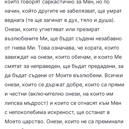
които говорят саркастично за Мен, но по
начин, който другите не забелязват, ще умрат
веднага (те ще загинат в дух, тяло и душа).
Онези, които угнетяват или презират
възлюбените Ми, ще бъдат съдени незабавно
от гнева Ми. Това означава, че хората, които
завиждат на онези, които обичам, и които Ме
смятат за неправеден, ще бъдат предадени, за
да бъдат съдени от Моите възлюбени. Всички
онези, които се държат добре, които са прями
и честни (включително онези, на които им
липсва мъдрост) и които се отнасят към Мен
с непоколебима искреност, ще останат в
Моето царство. Онези, които не са преминали