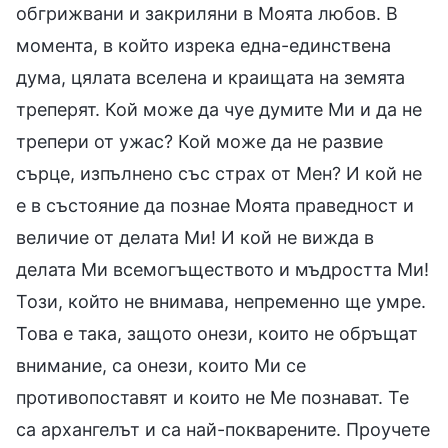
обгрижвани и закриляни в Моята любов. В
момента, в който изрека една-единствена
дума, цялата вселена и краищата на земята
треперят. Кой може да чуе думите Ми и да не
трепери от ужас? Кой може да не развие
сърце, изпълнено със страх от Мен? И кой не
е в състояние да познае Моята праведност и
величие от делата Ми! И кой не вижда в
делата Ми всемогъществото и мъдростта Ми!
Този, който не внимава, непременно ще умре.
Това е така, защото онези, които не обръщат
внимание, са онези, които Ми се
противопоставят и които не Ме познават. Те
са архангелът и са най-покварените. Проучете