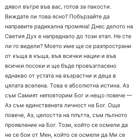
дявол вътре във вас, готов за пакости.
Виждате ли това ясно? Побързайте да
направите радикална промяна! Днес делото на
Светия Дух е напреднало до този етап. Не сте
ли го видели? Моето име ще се разпространи
от къща в къща, във всички нации и във
всички посоки и ще бъде провъзгласено
еднакво от устата на възрастни и деца в
цялата вселена. Това е абсолютна истина. Аз
съм Самият неповторим Бог и нещо повече —
Аз съм единствената личност на Бог. Още
повече, Аз, целостта на плътта, съм пълното
проявление на Бог. Този, който се осмели да
не се бои от Мен, който се осмели да Ми се