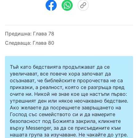
Предишна:
Глава 78
Следваща:
Глава 80
Тъй като бедствията продължават да се
увеличават, все повече хора започват да
осъзнават, че библейските пророчества не са
приказки, а реалност, която се разгръща пред
очите ни. Никой не знае кое ще настъпи първо:
утрешният ден или някое неочаквано бедствие.
Ако желаете да посрещнете завръщането на
Господ със семейството си и да намерите
безопасност под Божията закрила, кликнете
върху Messenger, за да се присъедините към
нашата група за изучаване. Не чакайте до утре.