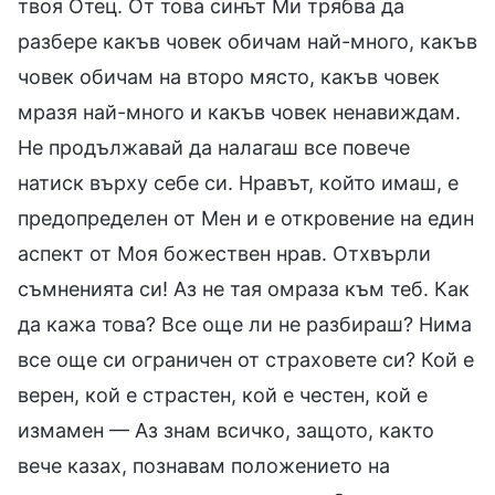
твоя Отец. От това синът Ми трябва да
разбере какъв човек обичам най-много, какъв
човек обичам на второ място, какъв човек
мразя най-много и какъв човек ненавиждам.
Не продължавай да налагаш все повече
натиск върху себе си. Нравът, който имаш, е
предопределен от Мен и е откровение на един
аспект от Моя божествен нрав. Отхвърли
съмненията си! Аз не тая омраза към теб. Как
да кажа това? Все още ли не разбираш? Нима
все още си ограничен от страховете си? Кой е
верен, кой е страстен, кой е честен, кой е
измамен — Аз знам всичко, защото, както
вече казах, познавам положението на