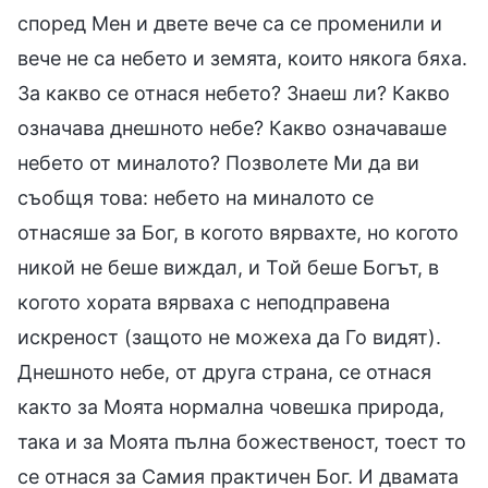
според Мен и двете вече са се променили и
вече не са небето и земята, които някога бяха.
За какво се отнася небето? Знаеш ли? Какво
означава днешното небе? Какво означаваше
небето от миналото? Позволете Ми да ви
съобщя това: небето на миналото се
отнасяше за Бог, в когото вярвахте, но когото
никой не беше виждал, и Той беше Богът, в
когото хората вярваха с неподправена
искреност (защото не можеха да Го видят).
Днешното небе, от друга страна, се отнася
както за Моята нормална човешка природа,
така и за Моята пълна божественост, тоест то
се отнася за Самия практичен Бог. И двамата