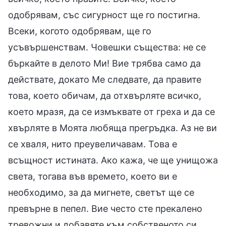
одобрявам, със сигурност ще го постигна.
Всеки, когото одобрявам, ще го
усъвършенствам. Човешки същества: не се
бъркайте в делото Ми! Вие трябва само да
действате, докато Ме следвате, да правите
това, което обичам, да отхвърляте всичко,
което мразя, да се измъквате от греха и да се
хвърляте в Моята любяща прегръдка. Аз не ви
се хваля, нито преувеличавам. Това е
всъщност истината. Ако кажа, че ще унищожа
света, тогава във времето, което ви е
необходимо, за да мигнете, светът ще се
превърне в пепел. Вие често сте прекалено
тревожни и добавяте към собственото си