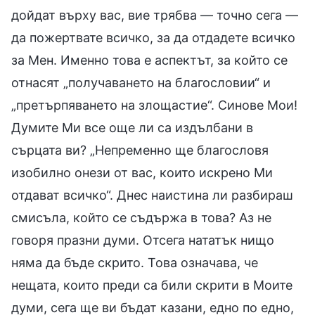
дойдат върху вас, вие трябва — точно сега —
да пожертвате всичко, за да отдадете всичко
за Мен. Именно това е аспектът, за който се
отнасят „получаването на благословии“ и
„претърпяването на злощастие“. Синове Мои!
Думите Ми все още ли са издълбани в
сърцата ви? „Непременно ще благословя
изобилно онези от вас, които искрено Ми
отдават всичко“. Днес наистина ли разбираш
смисъла, който се съдържа в това? Аз не
говоря празни думи. Отсега нататък нищо
няма да бъде скрито. Това означава, че
нещата, които преди са били скрити в Моите
думи, сега ще ви бъдат казани, едно по едно,