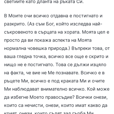
светиите като дланта на ръката Си.
В Моите очи всичко отдавна е постигнато и
разкрито. (Аз съм Бог, който изследва най-
съкровеното в сърцата на хората. Моята цел е
просто да ви покажа аспекта на Моята
нормална човешка природа.) Въпреки това, от
ваша гледна точка, всичко все още е скрито и
нищо не е постигнато. Това се дължи изцяло
на факта, че вие не Ме познавате. Всичко е в
ръцете Ми, всичко е под краката Ми и очите
Ми наблюдават внимателно всичко. Кой може
да избегне Моето правосъдие? Всички онези,
които са нечисти, онези, които имат какво да
крият, онези, които съдят зад гърба Ми,