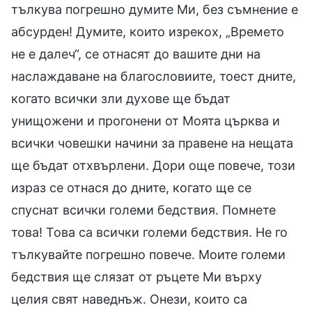
тълкува погрешно думите Ми, без съмнение е
абсурден! Думите, които изрекох, „Времето
не е далеч“, се отнасят до вашите дни на
наслаждаване на благословиите, тоест дните,
когато всички зли духове ще бъдат
унищожени и прогонени от Моята църква и
всички човешки начини за правене на нещата
ще бъдат отхвърлени. Дори още повече, този
израз се отнася до дните, когато ще се
спуснат всички големи бедствия. Помнете
това! Това са всички големи бедствия. Не го
тълкувайте погрешно повече. Моите големи
бедствия ще слязат от ръцете Ми върху
целия свят наведнъж. Онези, които са