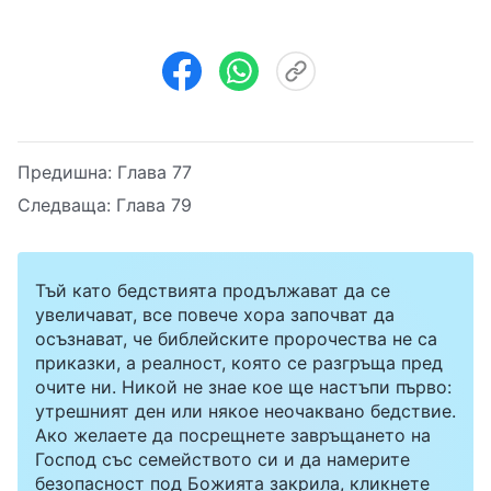
Предишна:
Глава 77
Следваща:
Глава 79
Тъй като бедствията продължават да се
увеличават, все повече хора започват да
осъзнават, че библейските пророчества не са
приказки, а реалност, която се разгръща пред
очите ни. Никой не знае кое ще настъпи първо:
утрешният ден или някое неочаквано бедствие.
Ако желаете да посрещнете завръщането на
Господ със семейството си и да намерите
безопасност под Божията закрила, кликнете