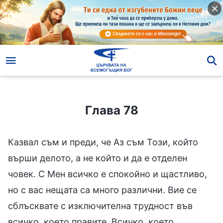
Глава 78
Глава 78
Казвал съм и преди, че Аз съм Този, който
върши делото, а не който и да е отделен
човек. С Мен всичко е спокойно и щастливо,
но с вас нещата са много различни. Вие се
сблъсквате с изключителна трудност във
всичко, което правите. Всичко, което