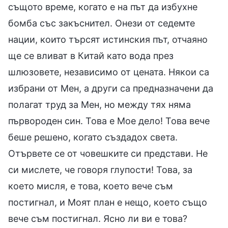
същото време, когато е на път да избухне
бомба със закъснител. Онези от седемте
нации, които търсят истинския път, отчаяно
ще се вливат в Китай като вода през
шлюзовете, независимо от цената. Някои са
избрани от Мен, а други са предназначени да
полагат труд за Мен, но между тях няма
първороден син. Това е Мое дело! Това вече
беше решено, когато създадох света.
Отървете се от човешките си представи. Не
си мислете, че говоря глупости! Това, за
което мисля, е това, което вече съм
постигнал, и Моят план е нещо, което също
вече съм постигнал. Ясно ли ви е това?