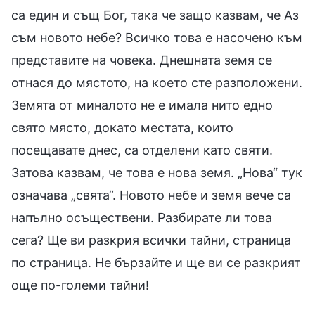
са един и същ Бог, така че защо казвам, че Аз
съм новото небе? Всичко това е насочено към
представите на човека. Днешната земя се
отнася до мястото, на което сте разположени.
Земята от миналото не е имала нито едно
свято място, докато местата, които
посещавате днес, са отделени като святи.
Затова казвам, че това е нова земя. „Нова“ тук
означава „свята“. Новото небе и земя вече са
напълно осъществени. Разбирате ли това
сега? Ще ви разкрия всички тайни, страница
по страница. Не бързайте и ще ви се разкрият
още по-големи тайни!