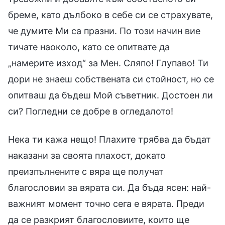
бреме, като дълбоко в себе си се страхувате,
че думите Ми са празни. По този начин вие
тичате наоколо, като се опитвате да
„намерите изход“ за Мен. Сляпо! Глупаво! Ти
дори не знаеш собствената си стойност, но се
опитваш да бъдеш Мой съветник. Достоен ли
си? Погледни се добре в огледалото!
Нека ти кажа нещо! Плахите трябва да бъдат
наказани за своята плахост, докато
преизпълнените с вяра ще получат
благословии за вярата си. Да бъда ясен: най-
важният момент точно сега е вярата. Преди
да се разкрият благословиите, които ще