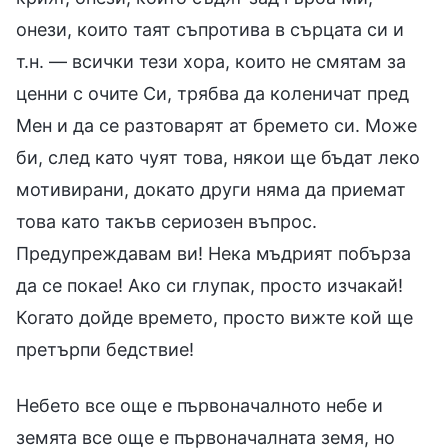
онези, които таят съпротива в сърцата си и
т.н. — всички тези хора, които не смятам за
ценни с очите Си, трябва да коленичат пред
Мен и да се разтоварят ат бремето си. Може
би, след като чуят това, някои ще бъдат леко
мотивирани, докато други няма да приемат
това като такъв сериозен въпрос.
Предупреждавам ви! Нека мъдрият побърза
да се покае! Ако си глупак, просто изчакай!
Когато дойде времето, просто вижте кой ще
претърпи бедствие!
Небето все още е първоначалното небе и
земята все още е първоначалната земя, но