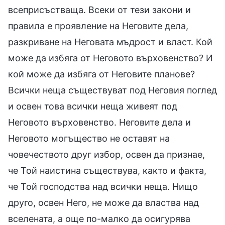
всеприсъстваща. Всеки от тези закони и
правила е проявление на Неговите дела,
разкриване на Неговата мъдрост и власт. Кой
може да избяга от Неговото върховенство? И
кой може да избяга от Неговите планове?
Всички неща съществуват под Неговия поглед
и освен това всички неща живеят под
Неговото върховенство. Неговите дела и
Неговото могъщество не оставят на
човечеството друг избор, освен да признае,
че Той наистина съществува, както и факта,
че Той господства над всички неща. Нищо
друго, освен Него, не може да властва над
вселената, а още по-малко да осигурява