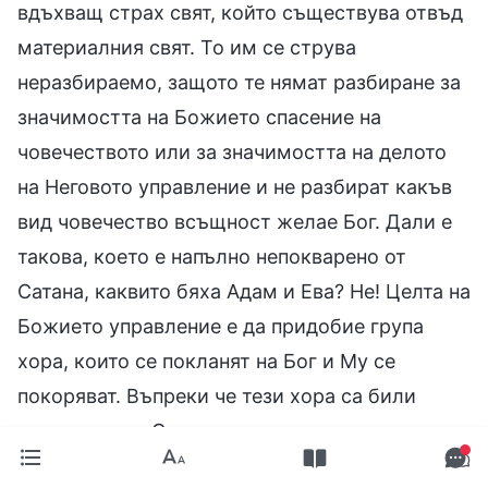
вдъхващ страх свят, който съществува отвъд
материалния свят. То им се струва
неразбираемо, защото те нямат разбиране за
значимостта на Божието спасение на
човечеството или за значимостта на делото
на Неговото управление и не разбират какъв
вид човечество всъщност желае Бог. Дали е
такова, което е напълно непокварено от
Сатана, каквито бяха Адам и Ева? Не! Целта на
Божието управление е да придобие група
хора, които се покланят на Бог и Му се
покоряват. Въпреки че тези хора са били
покварени от Сатана, те вече не виждат
Сатана като свой баща. Вместо това те