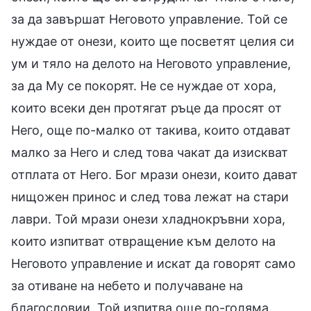
за да завършат Неговото управление. Той се
нуждае от онези, които ще посветят целия си
ум и тяло на делото на Неговото управление,
за да Му се покорят. Не се нуждае от хора,
които всеки ден протягат ръце да просят от
Него, още по-малко от такива, които отдават
малко за Него и след това чакат да изискват
отплата от Него. Бог мрази онези, които дават
нищожен принос и след това лежат на стари
лаври. Той мрази онези хладнокръвни хора,
които изпитват отвращение към делото на
Неговото управление и искат да говорят само
за отиване на небето и получаване на
благословии. Той изпитва още по-голяма