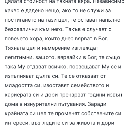
цялата стойност на тяхната вяра. Независимо
какво е дадено нещо, ако то не служи за
постигането на тази цел, те остават напълно
безразлични към него. Такъв е случаят с
повечето хора, които днес вярват в Бог.
Тяхната цел и намерение изглеждат
легитимни, защото, вярвайки в Бог, те също
така Му отдават всичко, посвещават Му се и
изпълняват дълга си. Те се отказват от
младостта си, изоставят семейството и
кариерата си и дори прекарват години извън
дома в изнурителни пътувания. Заради
крайната си цел те променят собствените си
интереси, възгледите си за живота и дори