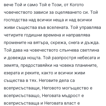
вече Той и само Той е Този, от Когото
човечеството зависи за оцеляването си. Той
господства над всички неща и над всички
живи същества във вселената. Той управлява
четирите годишни времена и направлява
промените на вятъра, скрежа, снега и дъжда.
Той дава на човечеството слънчева светлина
и довежда нощта. Той разпростря небесата и
земята, предоставяйки на човека планините,
езерата и реките, както и всички живи
същества в тях. Неговите дела са
всеприсъстващи, Неговото могъщество е
всеприсъстващо, Неговата мъдрост е
всеприсъстваща и Неговата власт е