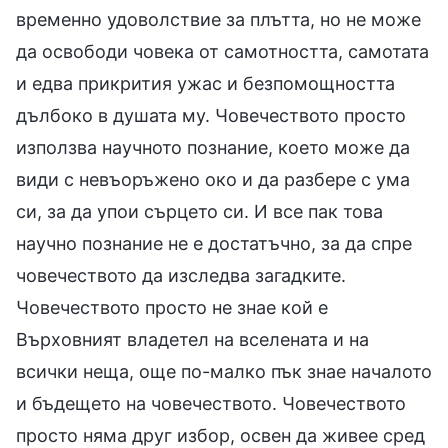
временно удоволствие за плътта, но не може
да освободи човека от самотността, самотата
и едва прикрития ужас и безпомощността
дълбоко в душата му. Човечеството просто
използва научното познание, което може да
види с невъоръжено око и да разбере с ума
си, за да упои сърцето си. И все пак това
научно познание не е достатъчно, за да спре
човечеството да изследва загадките.
Човечеството просто не знае кой е
Върховният владетел на вселената и на
всички неща, още по-малко пък знае началото
и бъдещето на човечеството. Човечеството
просто няма друг избор, освен да живее сред