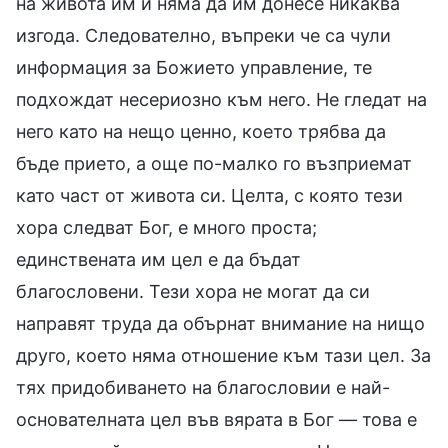
на живота им и няма да им донесе никаква
изгода. Следователно, въпреки че са чули
информация за Божието управление, те
подхождат несериозно към него. Не гледат на
него като на нещо ценно, което трябва да
бъде прието, а още по-малко го възприемат
като част от живота си. Целта, с която тези
хора следват Бог, е много проста;
единствената им цел е да бъдат
благословени. Тези хора не могат да си
направят труда да обърнат внимание на нищо
друго, което няма отношение към тази цел. За
тях придобиването на благословии е най-
основателната цел във вярата в Бог — това е