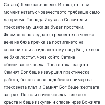
Сатана) беше завършено. И така, от този
момент нататък човечеството трябваше само
да приеме Господа Исуса за Спасител и
греховете му щяха да бъдат простени.
Формално погледнато, греховете на човека
вече не бяха пречка за постигането на
спасението и за идването му пред Бог, те вече
не бяха лостът, чрез който Сатана
обвиняваше човека. Това е така, защото
Самият Бог беше извършил практическа
работа, беше станал подобие и пример на
греховната плът и Самият Бог беше жертвата
за грях. По този начин човекът слезе от
кръста и беше изкупен и спасен чрез Божията