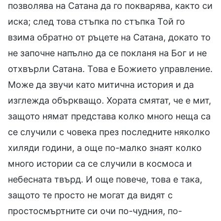
позволява на Сатана да го покварява, както си
иска; след това стъпка по стъпка Той го
взима обратно от ръцете на Сатана, докато то
не започне напълно да се покланя на Бог и не
отхвърли Сатана. Това е Божието управление.
Може да звучи като митична история и да
изглежда объркващо. Хората смятат, че е мит,
защото нямат представа колко много неща са
се случили с човека през последните няколко
хиляди години, а още по-малко знаят колко
много истории са се случили в космоса и
небесната твърд. И още повече, това е така,
защото те просто не могат да видят с
простосмъртните си очи по-чудния, по-