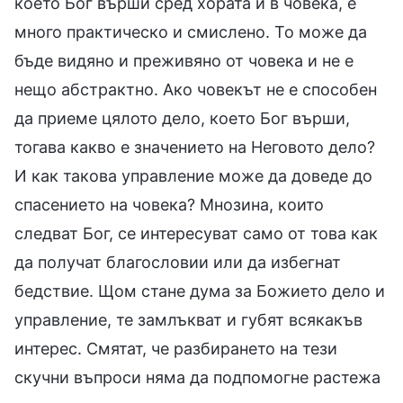
което Бог върши сред хората и в човека, е
много практическо и смислено. То може да
бъде видяно и преживяно от човека и не е
нещо абстрактно. Ако човекът не е способен
да приеме цялото дело, което Бог върши,
тогава какво е значението на Неговото дело?
И как такова управление може да доведе до
спасението на човека? Мнозина, които
следват Бог, се интересуват само от това как
да получат благословии или да избегнат
бедствие. Щом стане дума за Божието дело и
управление, те замлъкват и губят всякакъв
интерес. Смятат, че разбирането на тези
скучни въпроси няма да подпомогне растежа