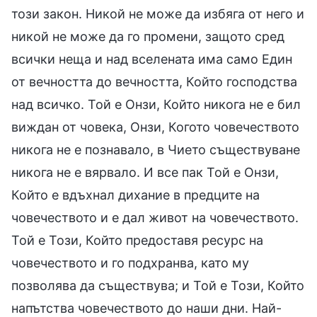
този закон. Никой не може да избяга от него и
никой не може да го промени, защото сред
всички неща и над вселената има само Един
от вечността до вечността, Който господства
над всичко. Той е Онзи, Който никога не е бил
виждан от човека, Онзи, Когото човечеството
никога не е познавало, в Чието съществуване
никога не е вярвало. И все пак Той е Онзи,
Който е вдъхнал дихание в предците на
човечеството и е дал живот на човечеството.
Той е Този, Който предоставя ресурс на
човечеството и го подхранва, като му
позволява да съществува; и Той е Този, Който
напътства човечеството до наши дни. Най-