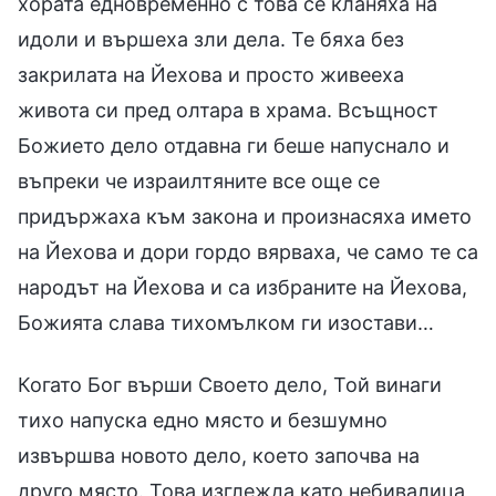
хората едновременно с това се кланяха на
идоли и вършеха зли дела. Те бяха без
закрилата на Йехова и просто живееха
живота си пред олтара в храма. Всъщност
Божието дело отдавна ги беше напуснало и
въпреки че израилтяните все още се
придържаха към закона и произнасяха името
на Йехова и дори гордо вярваха, че само те са
народът на Йехова и са избраните на Йехова,
Божията слава тихомълком ги изостави…
Когато Бог върши Своето дело, Той винаги
тихо напуска едно място и безшумно
извършва новото дело, което започва на
друго място. Това изглежда като небивалица