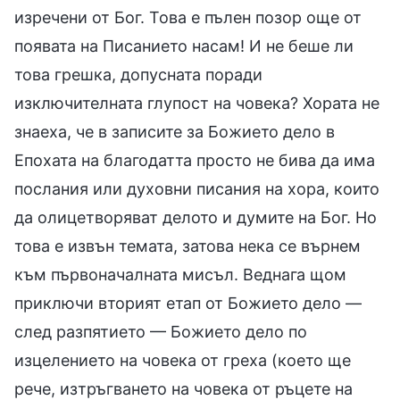
изречени от Бог. Това е пълен позор още от
появата на Писанието насам! И не беше ли
това грешка, допусната поради
изключителната глупост на човека? Хората не
знаеха, че в записите за Божието дело в
Епохата на благодатта просто не бива да има
послания или духовни писания на хора, които
да олицетворяват делото и думите на Бог. Но
това е извън темата, затова нека се върнем
към първоначалната мисъл. Веднага щом
приключи вторият етап от Божието дело —
след разпятието — Божието дело по
изцелението на човека от греха (което ще
рече, изтръгването на човека от ръцете на