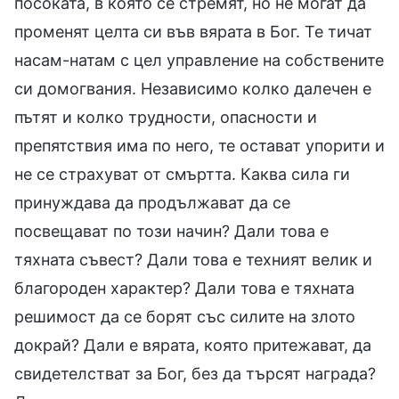
посоката, в която се стремят, но не могат да
променят целта си във вярата в Бог. Те тичат
насам-натам с цел управление на собствените
си домогвания. Независимо колко далечен е
пътят и колко трудности, опасности и
препятствия има по него, те остават упорити и
не се страхуват от смъртта. Каква сила ги
принуждава да продължават да се
посвещават по този начин? Дали това е
тяхната съвест? Дали това е техният велик и
благороден характер? Дали това е тяхната
решимост да се борят със силите на злото
докрай? Дали е вярата, която притежават, да
свидетелстват за Бог, без да търсят награда?