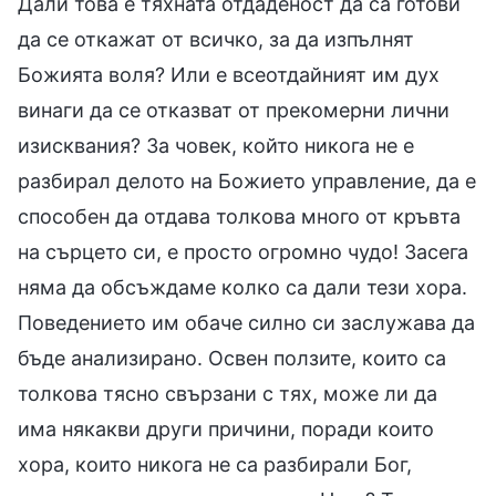
Дали това е тяхната отдаденост да са готови
да се откажат от всичко, за да изпълнят
Божията воля? Или е всеотдайният им дух
винаги да се отказват от прекомерни лични
изисквания? За човек, който никога не е
разбирал делото на Божието управление, да е
способен да отдава толкова много от кръвта
на сърцето си, е просто огромно чудо! Засега
няма да обсъждаме колко са дали тези хора.
Поведението им обаче силно си заслужава да
бъде анализирано. Освен ползите, които са
толкова тясно свързани с тях, може ли да
има някакви други причини, поради които
хора, които никога не са разбирали Бог,