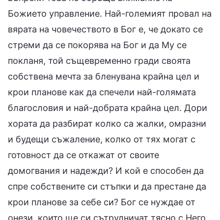
Божието управление. Най-големият провал на
вярата на човечеството в Бог е, че докато се
стреми да се покорява на Бог и да Му се
покланя, той същевременно гради своята
собствена мечта за бленувана крайна цел и
крои планове как да спечели най-голямата
благословия и най-добрата крайна цел. Дори
хората да разбират колко са жалки, омразни
и будещи съжаление, колко от тях могат с
готовност да се откажат от своите
домогвания и надежди? И кой е способен да
спре собствените си стъпки и да престане да
крои планове за себе си? Бог се нуждае от
онези, които ще си сътрудничат тясно с Него,