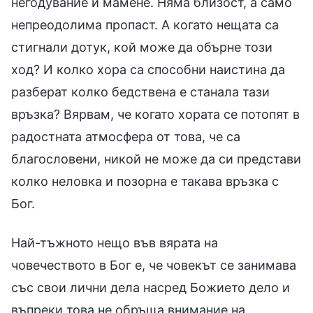
негодувание и мамене. Няма близост, а само
непреодолима пропаст. А когато нещата са
стигнали дотук, кой може да обърне този
ход? И колко хора са способни наистина да
разберат колко бедствена е станала тази
връзка? Вярвам, че когато хората се потопят в
радостната атмосфера от това, че са
благословени, никой не може да си представи
колко неловка и позорна е такава връзка с
Бог.
Най-тъжното нещо във вярата на
човечеството в Бог е, че човекът се занимава
със свои лични дела насред Божието дело и
въпреки това не обръща внимание на