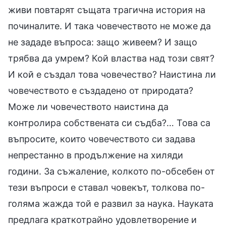
живи повтарят същата трагична история на
починалите. И така човечеството не може да
не зададе въпроса: защо живеем? И защо
трябва да умрем? Кой властва над този свят?
И кой е създал това човечество? Наистина ли
човечеството е създадено от природата?
Може ли човечеството наистина да
контролира собствената си съдба?… Това са
въпросите, които човечеството си задава
непрестанно в продължение на хиляди
години. За съжаление, колкото по-обсебен от
тези въпроси е ставал човекът, толкова по-
голяма жажда той е развил за наука. Науката
предлага краткотрайно удовлетворение и