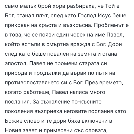
само малък брой хора разбираха, че Той е
Бог, станал плът, след като Господ Исус беше
прикован на кръста и възкръсна. Проблемът е
в това, че се появи един човек на име Павел,
който встъпи в смъртна вражда с Бог. Дори
след като беше повален на земята и стана
апостол, Павел не промени старата си
природа и продължи да върви по пътя на
противопоставянето си с Бог. През времето,
когато работеше, Павел написа много
послания. За съжаление по-късните
поколения възприеха неговите послания като
Божие слово и те дори бяха включени в
Новия завет и примесени със словата,