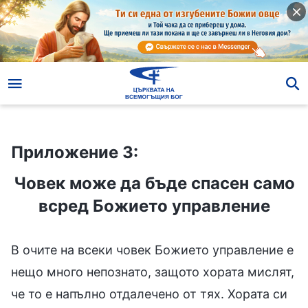
Приложение 3:
Човек може да бъде спасен само всред Божието управление
Приложение 3:
Човек може да бъде спасен само
всред Божието управление
В очите на всеки човек Божието управление е
нещо много непознато, защото хората мислят,
че то е напълно отдалечено от тях. Хората си