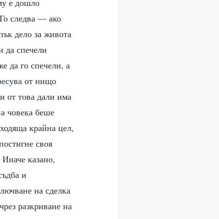
му е дошло
 Го следва — ако
пък дело за живота
и да спечели
е да го спечели, а
ересува от нищо
 и от това дали има
на човека беше
дходяща крайна цел,
 постигне своя
 Иначе казано,
съдба и
ключване на сделка
 чрез разкриване на