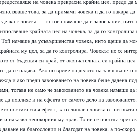
предоставяше на човека прекрасна крайна цел, преди да 
 използваше това, за да примами човека и да го накара да
делка с човека — то това нямаше да е завоевание, нито 
 използваше крайната цел на човека, за да го контролира 
а Той нямаше да усъвършенства човека, нито щеше да мож
райната му цел, за да го контролира. Човекът не се инт
кото от бъдещия си край, от окончателната си крайна цел
то да се надява. Ако по време на делото на завоюването 
ежда и ако преди завоюването на човека беше дадена по
реми, тогава не само че завоюването на човека нямаше да
е да повлияе и на ефекта от самото дело на завоюването.
ето постига своя ефект, като лишава човека от неговата 
и и наказва непокорния му нрав. То не се постига чрез с
з даване на благословии и благодат на човека, а по-скоро