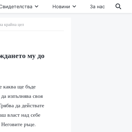
Свидетелства
Новини
За нас
на крайна цел
ждането му до
е каква ще бъде
 да изпълнява своя
Трябва да действате
аш власт над себе
 Неговите ръце.