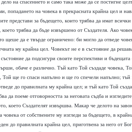
 дело на спасението и само така може да се постигне цел
ми, попадането на човека в прекрасната крайна цел и на
ите представи за бъдещето, които трябва да имат всички
, което трябва да бъде извършено от Създателя. Ако чове
то щеше да е твърде ограничено: би могло да отведе чове
вечната му крайна цел. Човекът не е в състояние да решав
 състояние да подсигури своите перспективи и бъдещата 
върши, обаче е различно. Тъй като Той създаде човека, То
, Той ще го спаси напълно и ще го спечели напълно; тъй
отведе до правилната му крайна цел; и тъй като Той създа
бва да поеме отговорността за неговата съдба и изгледите
то, което Създателят извършва. Макар че делото на заво
а човека от собствените му изгледи за бъдещето, в крайн
еден до правилната крайна цел, приготвена за него от Б