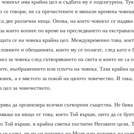
 човекът има крайна цел и съдбата му е подсигурена. Ту
то се говори, не са пречистените в минали времена чове
са две различни неща. Онова, на което човекът се надява 
 за които копнее по време на преследването на екстраваг
ащата се на човека крайна цел. Междувременно това, коет
ословиите и обещанията, които му се полагат, след като е
вил за човека след сътворяването на света и които не са 
ите, въображението или плътта на човека. Тази крайна це
овек, а е мястото за покой на цялото човечество. И така,
 цел за човечеството.
ерява да организира всички сътворени същества. Не бива
няваш на нищо от това, което Той върши, нито да се бун
то Той върши, в крайна сметка постигне Неговите цели, 
е се казва, че ти си потомък на Моав или потомък на гол