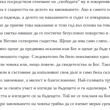
ека посредством отнемане на „свободата“ му и изкореняв
ва е същността на делото на завоюването. Ако в самото н
а надежда, а делото на наказанието и съдът се извършва
е да приеме това наказание и този съд въз основа на това
на сметка нямаше да се постигне безусловно покорство и
ки Негови сътворени същества. Щеше да има само сляпо,
ляпо щеше да предявява искания към Бог и щеше да бъде 
овешкото сърце. Следователно би било невъзможно едно 
ли човека или, нещо повече, да свидетелства за Бог. Так
или в състояние да изпълняват своя дълг и само биха ск
ло завоюване, а милост и благословение. Най-голямата тру
и за своята участ и изгледи за бъдещето и ги идолизира.
стта и изгледите си за бъдещето. Той не се покланя на Бо
при завоюването на човека трябва да се вземат мерки сре