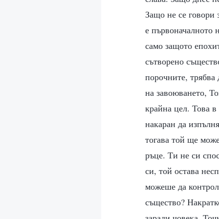
Защо не се говори 
е първоначалното н
само защото епохит
сътворено същество
порочните, трябва 
на завоюването, То
крайна цел. Това в
накаран да изпълня
тогава той ще може
ръце. Ти не си спо
си, той остава нес
можеше да контрол
същество? Накратко
заради човека. Точ