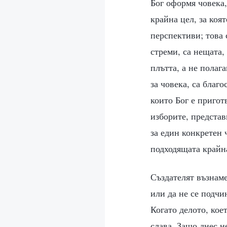
Бог оформя човека,
крайна цел, за коя
перспективи; това 
стреми, са нещата,
плътта, а не полаг
за човека, са благ
които Бог е пригот
изборите, представ
за един конкретен ч
подходящата крайна
Създателят възнам
или да не се подчи
Когато делото, кое
слава. Защо днес н