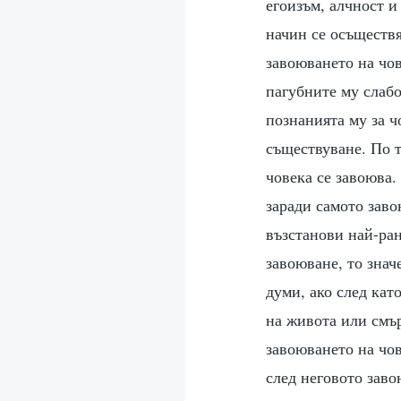
егоизъм, алчност и
начин се осъществя
завоюването на чов
пагубните му слабо
познанията му за ч
съществуване. По т
човека се завоюва
заради самото завою
възстанови най-ран
завоюване, то знач
думи, ако след кат
на живота или смър
завоюването на чов
след неговото заво