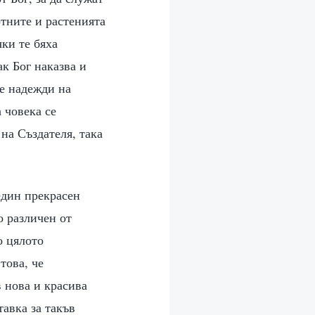
отните и растенията
чки те бяха
ак Бог наказва и
те надежди на
а човека се
на Създателя, така
един прекрасен
о различен от
о цялото
това, че
в нова и красива
тавка за такъв