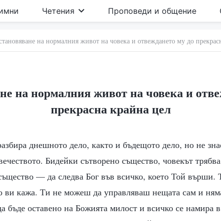
имни
Четения
Проповеди и общение
становяване на нормалния живот на човека и отвеждането му до прекрас
не на нормалния живот на човека и отве
прекрасна крайна цел
азбира днешното дело, както и бъдещото дело, но не зна
вечеството. Бидейки сътворено същество, човекът трябва
същество — да следва Бог във всичко, което Той върши. 
о ви кажа. Ти не можеш да управляваш нещата сам и ням
да бъде оставено на Божията милост и всичко се намира в