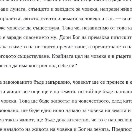
рави луната, слънцето и звездите за човека, направи жив
пролетта, лятото, есента и зимата за човека и т.н. — вси
оже човекът да съществува. Така че, независимо от това к
о е заради спасението му. Дори Бог да премахва плътски
 така в името на неговото пречистване, а пречистването н
говото съществуване. Крайната цел на човека е в ръцете 
могъл да има контрол над себе си?
а завоюването бъде завършено, човекът ще се пренесе в 
този живот все още ще е на земята, но той ще бъде напълн
човека. Това ще бъде животът на човечеството, след кат
воювано, ще бъде едно ново начало за човека на земята и 
а такъв живот, ще бъде доказателство, че то е навлязло 
е началото на живота на човека и Бог на земята. Предпос