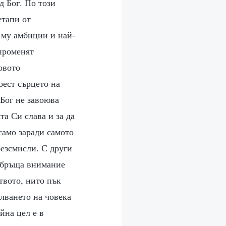
д Бог. По този
етапи от
 му амбиции и най-
 променят
овото
оест сърцето на
Бог не завоюва
та Си слава и за да
само заради самото
безсмисли. С други
 обръща внимание
твото, нито пък
лването на човека
йна цел е в