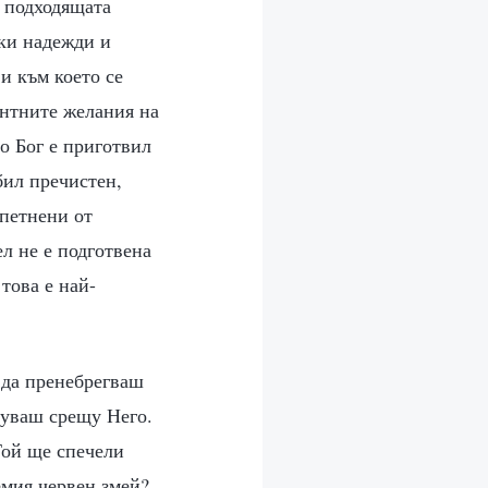
к подходящата
шки надежди и
и към което се
антните желания на
о Бог е приготвил
 бил пречистен,
опетнени от
л не е подготвена
 това е най-
 да пренебрегваш
туваш срещу Него.
Той ще спечели
емия червен змей?