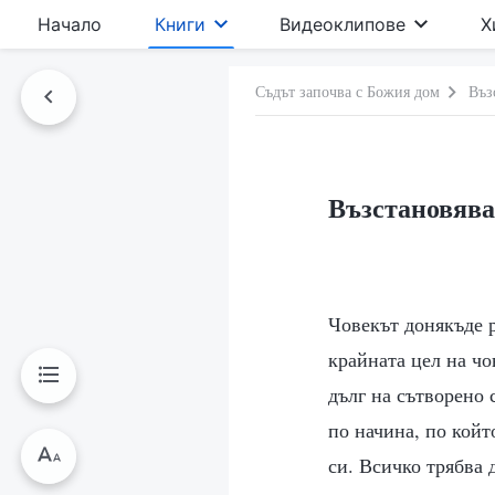
Начало
Книги
Видеоклипове
Х
Съдът започва с Божия дом
Въз
Възстановява
Човекът донякъде р
крайната цел на чо
дълг на сътворено 
по начина, по койт
си. Всичко трябва 