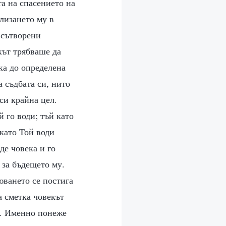
та на спасението на
влизането му в
 сътворени
кът трябваше да
ка до определена
а съдбата си, нито
си крайна цел.
й го води; тъй като
 като Той води
де човека и го
 за бъдещето му.
юването се постига
а сметка човекът
ог. Именно понеже