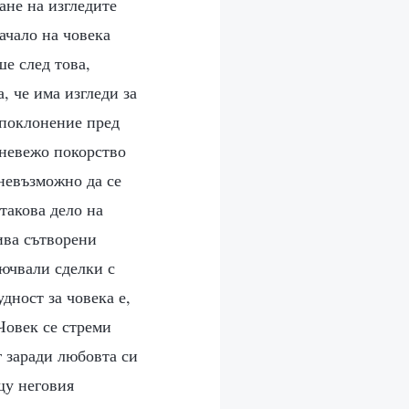
ане на изгледите
ачало на човека
ше след това,
, че има изгледи за
 поклонение пред
 невежо покорство
невъзможно да се
такова дело на
ива сътворени
лючвали сделки с
дност за човека е,
 Човек се стреми
г заради любовта си
щу неговия