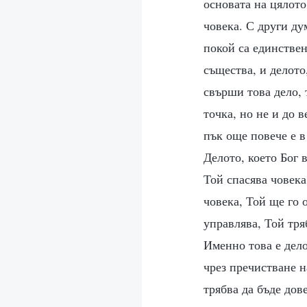
основата на цялото
човека. С други ду
покой са единствен
същества, и делото
свърши това дело, 
точка, но не и до 
пък още повече е в
Делото, което Бог 
Той спасява човека
човека, Той ще го 
управлява, Той тря
Именно това е дело
чрез пречистване н
трябва да бъде дов