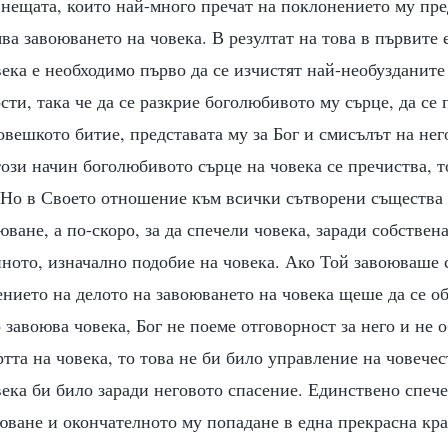
 нещата, които най-много пречат на поклонението му пре
ва завоюването на човека. В резултат на това в първите 
ека е необходимо първо да се изчистят най-необузданите
сти, така че да се разкрие боголюбивото му сърце, да се
овешкото битие, представата му за Бог и смисълът на нег
ози начин боголюбивото сърце на човека се пречиства, т
. Но в Своето отношение към всички сътворени същества 
ване, а по-скоро, за да спечели човека, заради собствена
ното, изначално подобие на човека. Ако Той завоюваше 
ението на делото на завоюването на човека щеше да се о
о завоюва човека, Бог не поеме отговорност за него и не
тта на човека, то това не би било управление на човечес
ека би било заради неговото спасение. Единствено спече
юване и окончателното му попадане в една прекрасна кра