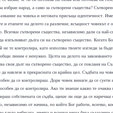
за избран народ, а само за сътворени същества? Сътворе
азвание на човека и неговата присъща идентичност. Име
е и етапите на делото са различни; всъщност човекът е 
. Всички сътворени същества, независимо дали са най-с
да изпълняват дълга си на сътворено същество. Когато Б
й не те контролира, като използва твоите изгледи за бъд
 общи линии е ненужно. Целта на делото на завоюването 
ва своя дълг на сътворено същество, да се покланя на Съ
 да навлезе в прекрасната си крайна цел. Съдбата на чов
собен да се контролираш. Дори човек винаги да се суети 
пособен да се контролира. Ако ти знаеше какво те очаква 
ираш собствената си съдба, щеше ли още да се наричаш 
, независимо от начина, по който Бог работи, всичко, ко
но както небесата, земята и всички неща бяха създадени о