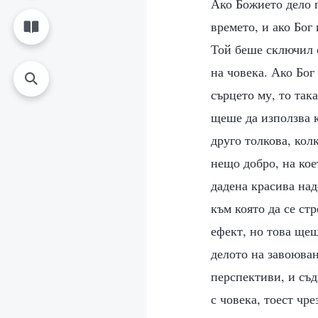
Ако Божието дело 
времето, и ако Бог
Той беше сключил с
на човека. Ако Бог
сърцето му, то так
щеше да използва к
друго толкова, кол
нещо добро, на кое
дадена красива над
към която да се ст
ефект, но това щеш
делото на завоюван
перспективи, и съд
с човека, тоест чре