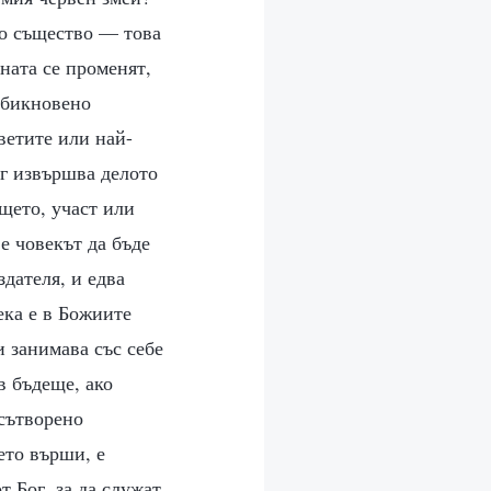
но същество — това
ната се променят,
обикновено
ветите или най-
ог извършва делото
ещето, участ или
е човекът да бъде
здателя, и едва
ека е в Божиите
и занимава със себе
в бъдеще, ако
сътворено
ето върши, е
т Бог, за да служат