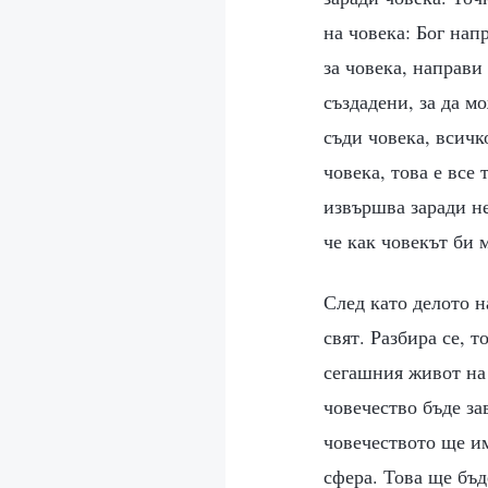
на човека: Бог нап
за човека, направи 
създадени, за да м
съди човека, всичк
човека, това е все
извършва заради не
че как човекът би 
След като делото н
свят. Разбира се, 
сегашния живот на 
човечество бъде за
човечеството ще им
сфера. Това ще бъд