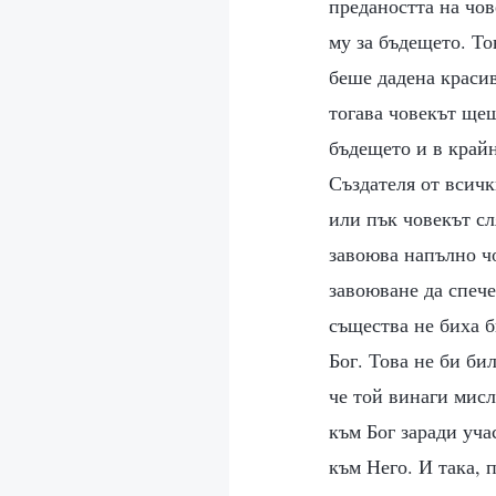
предаността на чов
му за бъдещето. То
беше дадена красив
тогава човекът щеш
бъдещето и в край
Създателя от всич
или пък човекът с
завоюва напълно ч
завоюване да спече
същества не биха б
Бог. Това не би би
че той винаги мисл
към Бог заради уча
към Него. И така, 