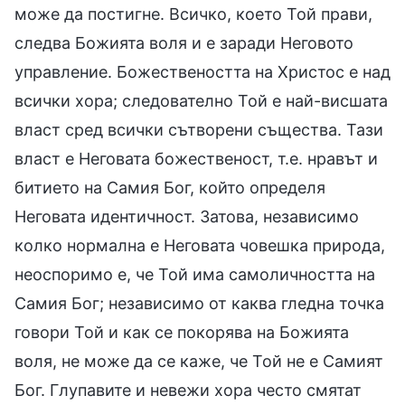
може да постигне. Всичко, което Той прави,
следва Божията воля и е заради Неговото
управление. Божествеността на Христос е над
всички хора; следователно Той е най-висшата
власт сред всички сътворени същества. Тази
власт е Неговата божественост, т.е. нравът и
битието на Самия Бог, който определя
Неговата идентичност. Затова, независимо
колко нормална е Неговата човешка природа,
неоспоримо е, че Той има самоличността на
Самия Бог; независимо от каква гледна точка
говори Той и как се покорява на Божията
воля, не може да се каже, че Той не е Самият
Бог. Глупавите и невежи хора често смятат