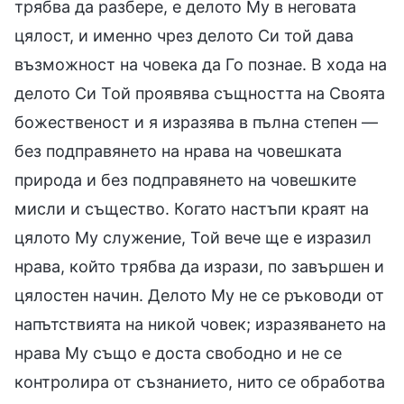
трябва да разбере, е делото Му в неговата
цялост, и именно чрез делото Си той дава
възможност на човека да Го познае. В хода на
делото Си Той проявява същността на Своята
божественост и я изразява в пълна степен —
без подправянето на нрава на човешката
природа и без подправянето на човешките
мисли и същество. Когато настъпи краят на
цялото Му служение, Той вече ще е изразил
нрава, който трябва да изрази, по завършен и
цялостен начин. Делото Му не се ръководи от
напътствията на никой човек; изразяването на
нрава Му също е доста свободно и не се
контролира от съзнанието, нито се обработва