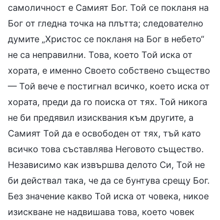
самоличност е Самият Бог. Той се покланя на
Бог от гледна точка на плътта; следователно
думите „Христос се покланя на Бог в небето“
не са неправилни. Това, което Той иска от
хората, е именно Своето собствено същество
— Той вече е постигнал всичко, което иска от
хората, преди да го поиска от тях. Той никога
не би предявил изисквания към другите, а
Самият Той да е освободен от тях, тъй като
всичко това съставлява Неговото същество.
Независимо как извършва делото Си, Той не
би действал така, че да се бунтува срещу Бог.
Без значение какво Той иска от човека, никое
изискване не надвишава това, което човек