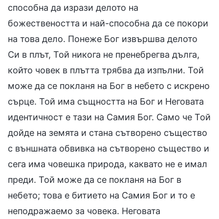
способна да изрази делото на
божествеността и най-способна да се покори
на това дело. Понеже Бог извършва делото
Си в плът, Той никога не пренебрегва дълга,
който човек в плътта трябва да изпълни. Той
може да се покланя на Бог в небето с искрено
сърце. Той има същността на Бог и Неговата
идентичност е тази на Самия Бог. Само че Той
дойде на земята и стана сътворено същество
с външната обвивка на сътворено същество и
сега има човешка природа, каквато не е имал
преди. Той може да се покланя на Бог в
небето; това е битието на Самия Бог и то е
неподражаемо за човека. Неговата