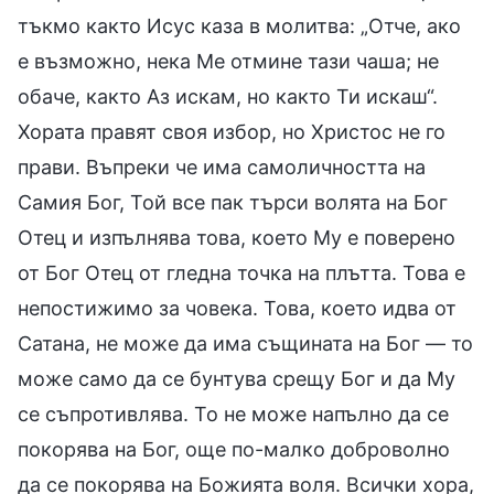
тъкмо както Исус каза в молитва: „Отче, ако
е възможно, нека Ме отмине тази чаша; не
обаче, както Аз искам, но както Ти искаш“.
Хората правят своя избор, но Христос не го
прави. Въпреки че има самоличността на
Самия Бог, Той все пак търси волята на Бог
Отец и изпълнява това, което Му е поверено
от Бог Отец от гледна точка на плътта. Това е
непостижимо за човека. Това, което идва от
Сатана, не може да има същината на Бог — то
може само да се бунтува срещу Бог и да Му
се съпротивлява. То не може напълно да се
покорява на Бог, още по-малко доброволно
да се покорява на Божията воля. Всички хора,