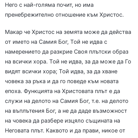
Него с най-голяма почит, но има
пренебрежително отношение към Христос.
Макар че Христос на земята може да действа
от името на Самия Бог, Той не идва с
намерението да разкрие Своя плътски образ
на всички хора. Той не идва, за да може да Го
видят всички хора; Той идва, за да хване
човека за ръка и да го поведе към новата
епоха. Функцията на Христовата плът е да
служи на делото на Самия Бог, т.е. на делото
на въплътения Бог, а не да даде възможност
на човека да разбере изцяло същината на
Неговата плът. Каквото и да прави, никое от