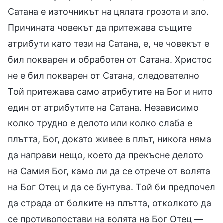
Сатана е източникът на цялата грозота и зло.
Причината човекът да притежава същите
атрибути като тези на Сатана, е, че човекът е
бил покварен и обработен от Сатана. Христос
не е бил покварен от Сатана, следователно
Той притежава само атрибутите на Бог и нито
един от атрибутите на Сатана. Независимо
колко трудно е делото или колко слаба е
плътта, Бог, докато живее в плът, никога няма
да направи нещо, което да прекъсне делото
на Самия Бог, камо ли да се отрече от волята
на Бог Отец и да се бунтува. Той би предпочел
да страда от болките на плътта, отколкото да
се противопостави на волята на Бог Отец —