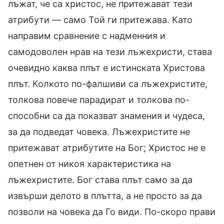
лъжат, че са христос, не притежават тези
атрибути — само Той ги притежава. Като
направим сравнение с надменния и
самодоволен нрав на тези лъжехристи, става
очевидно каква плът е истинската Христова
плът. Колкото по-фалшиви са лъжехристите,
толкова повече парадират и толкова по-
способни са да показват знамения и чудеса,
за да подведат човека. Лъжехристите не
притежават атрибутите на Бог; Христос не е
опетнен от никоя характеристика на
лъжехристите. Бог става плът само за да
извърши делото в плътта, а не просто за да
позволи на човека да Го види. По-скоро прави