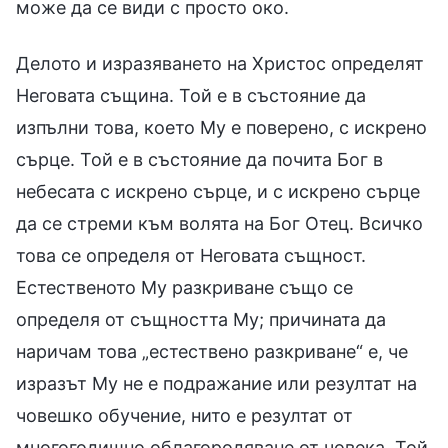
може да се види с просто око.
Делото и изразяването на Христос определят
Неговата същина. Той е в състояние да
изпълни това, което Му е поверено, с искрено
сърце. Той е в състояние да почита Бог в
небесата с искрено сърце, и с искрено сърце
да се стреми към волята на Бог Отец. Всичко
това се определя от Неговата същност.
Естественото Му разкриване също се
определя от същността Му; причината да
наричам това „естествено разкриване“ е, че
изразът Му не е подражание или резултат на
човешко обучение, нито е резултат от
многогодишно облагородяване от човека. Той