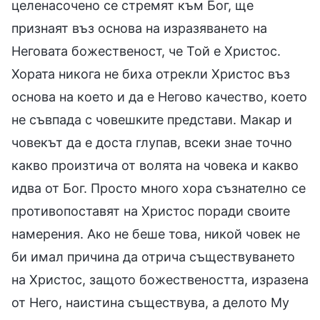
целенасочено се стремят към Бог, ще
признаят въз основа на изразяването на
Неговата божественост, че Той е Христос.
Хората никога не биха отрекли Христос въз
основа на което и да е Негово качество, което
не съвпада с човешките представи. Макар и
човекът да е доста глупав, всеки знае точно
какво произтича от волята на човека и какво
идва от Бог. Просто много хора съзнателно се
противопоставят на Христос поради своите
намерения. Ако не беше това, никой човек не
би имал причина да отрича съществуването
на Христос, защото божествеността, изразена
от Него, наистина съществува, а делото Му