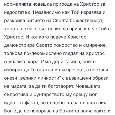
нормалната човешка природа на Христос за
недостатък. Независимо как Той изразява и
разкрива битието на Своята божественост,
хората не са в състояние да признаят, че Той е
Христос. И колкото повече Христос
демонстрира Своето покорство и смирение,
толкова по-лекомислено гледат на Христос
глупавите хора. Има дори такива, които
избират да Го отхвърлят и презрат, а поставят
онези „велики личности“ с възвишени образи
на масата, за да ги боготворят. Човешката
съпротива и бунтарството му срещу Бог
идват от факта, че същността на въплътения
Бог е да се покорява на Божията воля, както и