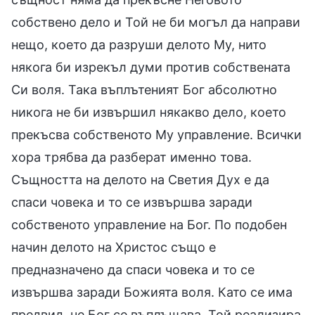
собствено дело и Той не би могъл да направи
нещо, което да разруши делото Му, нито
някога би изрекъл думи против собствената
Си воля. Така въплътеният Бог абсолютно
никога не би извършил някакво дело, което
прекъсва собственото Му управление. Всички
хора трябва да разберат именно това.
Същността на делото на Светия Дух е да
спаси човека и то се извършва заради
собственото управление на Бог. По подобен
начин делото на Христос също е
предназначено да спаси човека и то се
извършва заради Божията воля. Като се има
предвид, че Бог се въплъщава, Той реализира