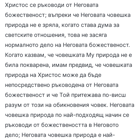
Христос се ръководи от Неговата
божественост; въпреки че Неговата човешка
природа не е зряла, когато става дума за
светските отношения, това не засяга
нормалното дело на Неговата божественост.
Когато казвам, че човешката Му природа не е
била покварена, имам предвид, че човешката
природа на Христос може да бъде
непосредствено ръководена от Неговата
божественост и че Той притежава по-висш
разум от този на обикновения човек. Неговата
човешка природа по най-подходящ начин се
ръководи от божествеността в Неговото
дело; Неговата човешка природа е най-