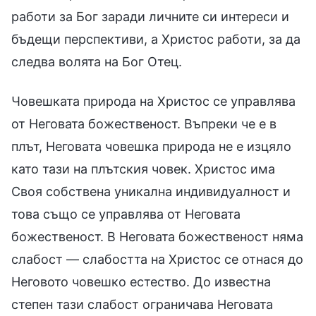
работи за Бог заради личните си интереси и
бъдещи перспективи, а Христос работи, за да
следва волята на Бог Отец.
Човешката природа на Христос се управлява
от Неговата божественост. Въпреки че е в
плът, Неговата човешка природа не е изцяло
като тази на плътския човек. Христос има
Своя собствена уникална индивидуалност и
това също се управлява от Неговата
божественост. В Неговата божественост няма
слабост — слабостта на Христос се отнася до
Неговото човешко естество. До известна
степен тази слабост ограничава Неговата