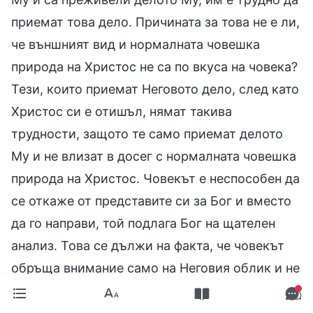
приемат това дело. Причината за това не е ли,
че външният вид и нормалната човешка
природа на Христос не са по вкуса на човека?
Тези, които приемат Неговото дело, след като
Христос си е отишъл, нямат такива
трудности, защото те само приемат делото
Му и не влизат в досег с нормалната човешка
природа на Христос. Човекът е неспособен да
се откаже от представите си за Бог и вместо
да го направи, той подлага Бог на щателен
анализ. Това се дължи на факта, че човекът
обръща внимание само на Неговия облик и не
е способен да разпознае същината Му въз
основа на делото и думите Му. Ако човек си