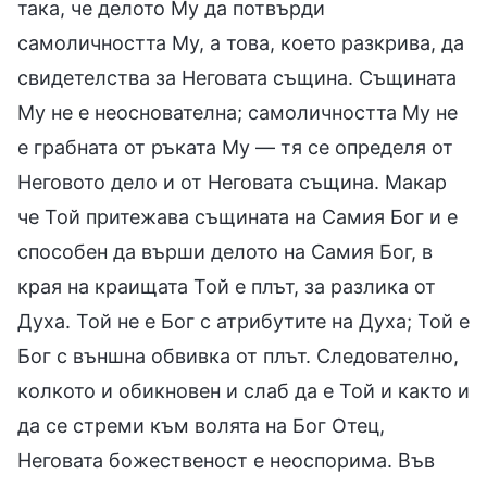
така, че делото Му да потвърди
самоличността Му, а това, което разкрива, да
свидетелства за Неговата същина. Същината
Му не е неоснователна; самоличността Му не
е грабната от ръката Му — тя се определя от
Неговото дело и от Неговата същина. Макар
че Той притежава същината на Самия Бог и е
способен да върши делото на Самия Бог, в
края на краищата Той е плът, за разлика от
Духа. Той не е Бог с атрибутите на Духа; Той е
Бог с външна обвивка от плът. Следователно,
колкото и обикновен и слаб да е Той и както и
да се стреми към волята на Бог Отец,
Неговата божественост е неоспорима. Във