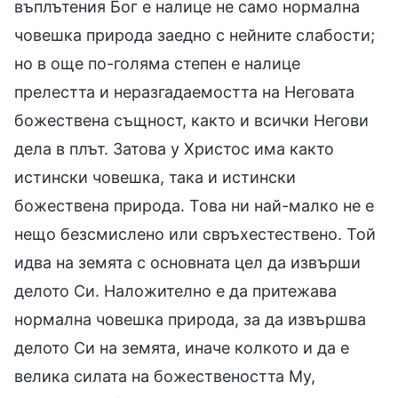
въплътения Бог е налице не само нормална
човешка природа заедно с нейните слабости;
но в още по-голяма степен е налице
прелестта и неразгадаемостта на Неговата
божествена същност, както и всички Негови
дела в плът. Затова у Христос има както
истински човешка, така и истински
божествена природа. Това ни най-малко не е
нещо безсмислено или свръхестествено. Той
идва на земята с основната цел да извърши
делото Си. Наложително е да притежава
нормална човешка природа, за да извършва
делото Си на земята, иначе колкото и да е
велика силата на божествеността Му,