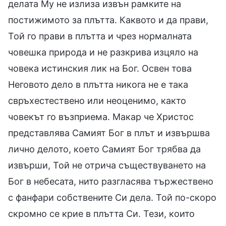
делата Му не излиза извън рамките на
постижимото за плътта. Каквото и да прави,
Той го прави в плътта и чрез нормалната
човешка природа и не разкрива изцяло на
човека истинския лик на Бог. Освен това
Неговото дело в плътта никога не е така
свръхестествено или неоценимо, както
човекът го възприема. Макар че Христос
представлява Самият Бог в плът и извършва
лично делото, което Самият Бог трябва да
извърши, Той не отрича съществуването на
Бог в небесата, нито разгласява тържествено
с фанфари собствените Си дела. Той по-скоро
скромно се крие в плътта Си. Тези, които