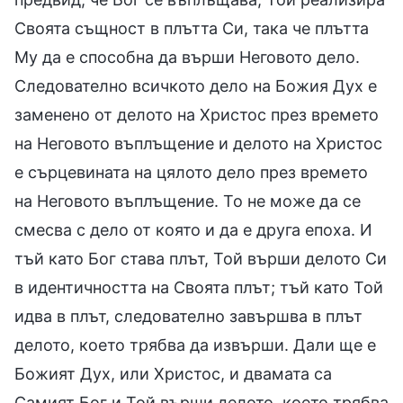
Своята същност в плътта Си, така че плътта
Му да е способна да върши Неговото дело.
Следователно всичкото дело на Божия Дух е
заменено от делото на Христос през времето
на Неговото въплъщение и делото на Христос
е сърцевината на цялото дело през времето
на Неговото въплъщение. То не може да се
смесва с дело от която и да е друга епоха. И
тъй като Бог става плът, Той върши делото Си
в идентичността на Своята плът; тъй като Той
идва в плът, следователно завършва в плът
делото, което трябва да извърши. Дали ще е
Божият Дух, или Христос, и двамата са
Самият Бог и Той върши делото, което трябва