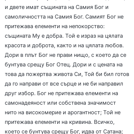
и двете имат същината на Самия Бог и
самоличността на Самия Бог. Самият Бог не
притежава елементи на непокорство:
същината Му е добра. Той е израз на цялата
красота и доброта, както и на цялата любов.
Дори в плът Бог не прави нищо, с което да се
бунтува срещу Бог Отец. Дори и с цената на
това да пожертва живота Си, Той би бил готов
да го направи от все сърце и не би направил
друг избор. Бог не притежава елементи на
самонадеяност или собствена значимост
нито на високомерие и арогантност; Той не
притежава елементи на кривина. Всичко,
което се бунтува срещу Бог, идва от Сатана;