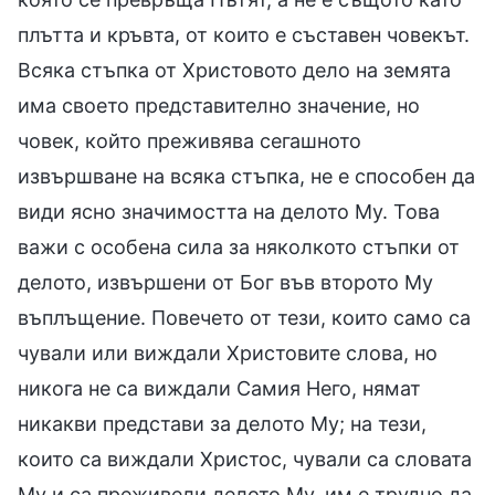
плътта и кръвта, от които е съставен човекът.
Всяка стъпка от Христовото дело на земята
има своето представително значение, но
човек, който преживява сегашното
извършване на всяка стъпка, не е способен да
види ясно значимостта на делото Му. Това
важи с особена сила за няколкото стъпки от
делото, извършени от Бог във второто Му
въплъщение. Повечето от тези, които само са
чували или виждали Христовите слова, но
никога не са виждали Самия Него, нямат
никакви представи за делото Му; на тези,
които са виждали Христос, чували са словата
Му и са преживели делото Му, им е трудно да