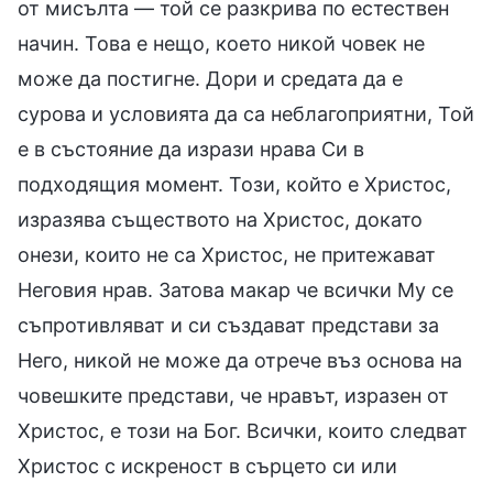
от мисълта — той се разкрива по естествен
начин. Това е нещо, което никой човек не
може да постигне. Дори и средата да е
сурова и условията да са неблагоприятни, Той
е в състояние да изрази нрава Си в
подходящия момент. Този, който е Христос,
изразява съществото на Христос, докато
онези, които не са Христос, не притежават
Неговия нрав. Затова макар че всички Му се
съпротивляват и си създават представи за
Него, никой не може да отрече въз основа на
човешките представи, че нравът, изразен от
Христос, е този на Бог. Всички, които следват
Христос с искреност в сърцето си или