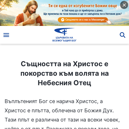
Същността на Христос е покорство към волята на Небесния Отец
Същността на Христос е
покорство към волята на
Небесния Отец
Въплътеният Бог се нарича Христос, а
Христос е плътта, облечена от Божия Дух.
Тази плът е различна от тази на всеки човек,
който е от плът. Разликата е поради това, че