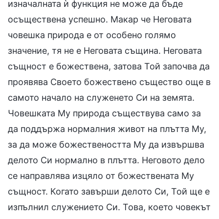
изначалната ѝ функция не може да бъде
осъществена успешно. Макар че Неговата
човешка природа е от особено голямо
значение, тя не е Неговата същина. Неговата
същност е божествена, затова Той започва да
проявява Своето божествено същество още в
самото начало на служенето Си на земята.
Човешката Му природа съществува само за
да поддържа нормалния живот на плътта Му,
за да може божествеността Му да извършва
делото Си нормално в плътта. Неговото дело
се направлява изцяло от божествената Му
същност. Когато завърши делото Си, Той ще е
изпълнил служението Си. Това, което човекът