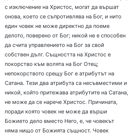
с изключение на Христос, могат да вършат
онова, което се съпротивлява на Бог, и нито
един човек не може директно да поеме
делото, поверено от Бог; никой не е способен
да счита управлението на Бог за свой
собствен дълг. Същността на Христос е
покорство към волята на Бог Отец;
непокорството срещу Бог е атрибутът на
Сатана. Тези два атрибута са несъвместими и
никой, който притежава атрибутите на Сатана,
не може да се нарече Христос. Причината,
поради която човек не може да върши
Божието дело вместо Него, е, че човекът
няма нищо от Божията същност. Човек