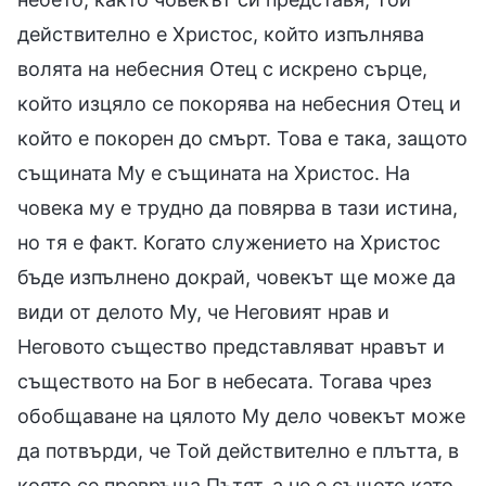
действително е Христос, който изпълнява
волята на небесния Отец с искрено сърце,
който изцяло се покорява на небесния Отец и
който е покорен до смърт. Това е така, защото
същината Му е същината на Христос. На
човека му е трудно да повярва в тази истина,
но тя е факт. Когато служението на Христос
бъде изпълнено докрай, човекът ще може да
види от делото Му, че Неговият нрав и
Неговото същество представляват нравът и
съществото на Бог в небесата. Тогава чрез
обобщаване на цялото Му дело човекът може
да потвърди, че Той действително е плътта, в
която се превръща Пътят, а не е същото като