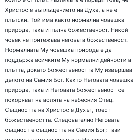
Христос е въплъщението на Духа, а не е
плътски. Той има както нормална човешка
природа, така и пълна божественост. Никой
човек не притежава неговата божественост.
Нормалната Му човешка природа е да
поддържа всичките Му нормални дейности в
плътта, докато божествеността Му извършва
делото на Самия Бог. Както Неговата човешка
природа, така и Неговата божественост се
покоряват на волята на небесния Отец.
Същността на Христос е Духът, тоест
божествеността. Следователно Неговата
същност е същността на Самия Бог; тази
същност няма да прекъсне Неговото