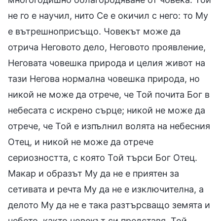
не го е научил, нито Се е окичил с него: то Му
е вътрешноприсъщо. Човекът може да
отрича Неговото дело, Неговото проявление,
Неговата човешка природа и целия живот на
тази Негова нормална човешка природа, но
никой не може да отрече, че Той почита Бог в
небесата с искрено сърце; никой не може да
отрече, че Той е изпълнил волята на небесния
Отец, и никой не може да отрече
сериозността, с която Той търси Бог Отец.
Макар и образът Му да не е приятен за
сетивата и речта Му да не е изключителна, а
делото Му да не е така разтърсващо земята и
небето, както човекът си представя, Той