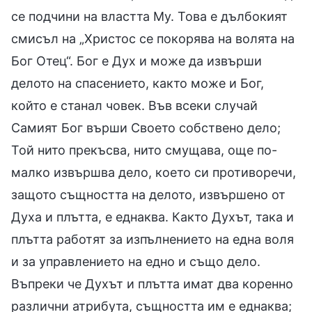
се подчини на властта Му. Това е дълбокият
смисъл на „Христос се покорява на волята на
Бог Отец“. Бог е Дух и може да извърши
делото на спасението, както може и Бог,
който е станал човек. Във всеки случай
Самият Бог върши Своето собствено дело;
Той нито прекъсва, нито смущава, още по-
малко извършва дело, което си противоречи,
защото същността на делото, извършено от
Духа и плътта, е еднаква. Както Духът, така и
плътта работят за изпълнението на една воля
и за управлението на едно и също дело.
Въпреки че Духът и плътта имат два коренно
различни атрибута, същността им е еднаква;