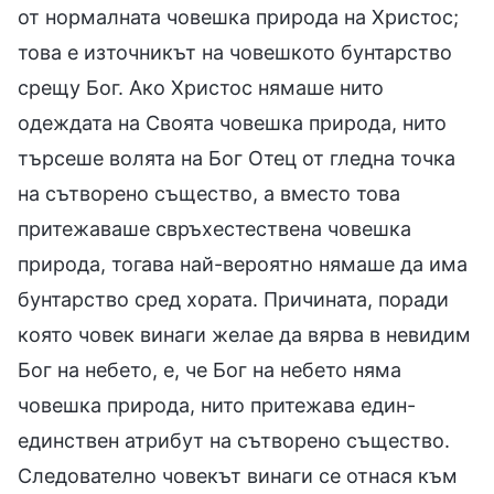
от нормалната човешка природа на Христос;
това е източникът на човешкото бунтарство
срещу Бог. Ако Христос нямаше нито
одеждата на Своята човешка природа, нито
търсеше волята на Бог Отец от гледна точка
на сътворено същество, а вместо това
притежаваше свръхестествена човешка
природа, тогава най-вероятно нямаше да има
бунтарство сред хората. Причината, поради
която човек винаги желае да вярва в невидим
Бог на небето, е, че Бог на небето няма
човешка природа, нито притежава един-
единствен атрибут на сътворено същество.
Следователно човекът винаги се отнася към