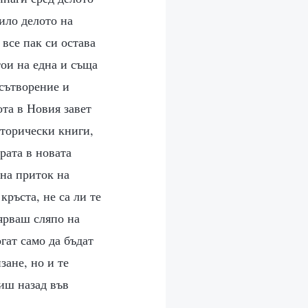
било делото на
 все пак си остава
тои на една и съща
 сътворение и
ота в Новия завет
сторически книги,
рата в новата
 на приток на
кръста, не са ли те
вярваш сляпо на
огат само да бъдат
зане, но и те
виш назад във