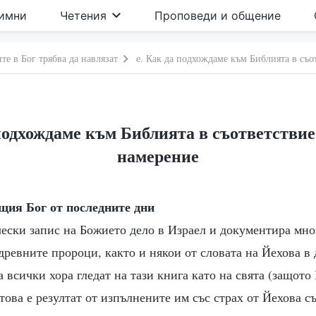
имни
Четения
Проповеди и общение
те в Бог трябва да навлязат
е. Как да подхождаме към Библията в съо
 подхождаме към Библията в съответствие
намерение
щия Бог от последните дни
ески запис на Божието дело в Израел и документира мно
древните пророци, както и някои от словата на Йехова в
 всички хора гледат на тази книга като на свята (защото 
 това е резултат от изпълнените им със страх от Йехова с