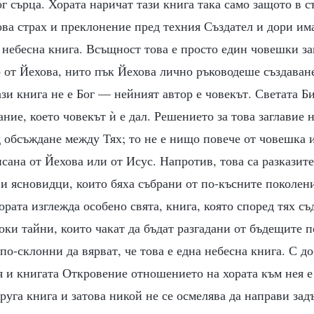
 сърца. Хората наричат тази книга така само защото в с
ва страх и преклонение пред техния Създател и дори има
 небесна книга. Всъщност това е просто един човешки за
 от Йехова, нито пък Йехова лично ръководеше създаван
ази книга не е Бог — нейният автор е човекът. Светата Б
ние, което човекът ѝ е дал. Решението за това заглавие н
 обсъждане между Тях; то не е нищо повече от човешка и
сана от Йехова или от Исус. Напротив, това са разказит
и ясновидци, които бяха събрани от по-късните поколени
хората изглежда особено свята, книга, която според тях с
ки тайни, които чакат да бъдат разгадани от бъдещите 
 по-склонни да вярват, че това е една небесна книга. С д
я и книгата Откровение отношението на хората към нея е
друга книга и затова никой не се осмелява да направи зад