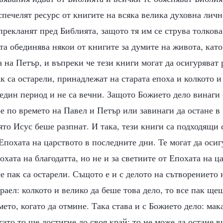
 спечелят ресурс от книгите на всяка велика духовна личн
прекланят пред Библията, защото тя им се струва толков
а обединява някои от книгите за думите на живота, като
 на Петър, и въпреки че тези книги могат да осигуряват 
ак са остарели, принадлежат на старата епоха и колкото и 
един период и не са вечни. Защото Божието дело винаги 
е по времето на Павел и Петър или завинаги да остане в
оято Исус беше разпнат. И така, тези книги са подходящи 
а Епохата на царството в последните дни. Те могат да оси
охата на благодатта, но не и за светиите от Епохата на ц
все пак са остарели. Същото е и с делото на сътворението
раел: колкото и велико да беше това дело, то все пак щеш
ето, когато да отмине. Така става и с Божието дело: мака
гато то ще достигне до своя край; то не може да остане в