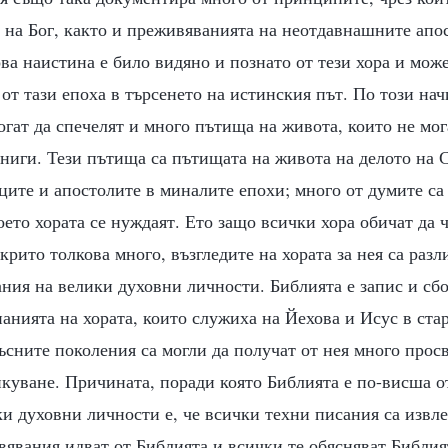
 на Бог, както и преживяванията на неотдавнашните апо
ва наистина е било видяно и познато от тези хора и мож
 от тази епоха в търсенето на истинския път. По този нач
огат да спечелят и много пътища на живота, които не мог
ниги. Тези пътища са пътищата на живота на делото на 
ите и апостолите в миналите епохи; много от думите са
което хората се нуждаят. Ето защо всички хора обичат да 
крито толкова много, възгледите на хората за нея са разл
ания на велики духовни личности. Библията е запис и сб
анията на хората, които служиха на Йехова и Исус в стар
късните поколения са могли да получат от нея много прос
куване. Причината, поради която Библията е по-висша о
и духовни личности е, че всички техни писания са извле
явания идват от Библията и всички те обясняват Библия