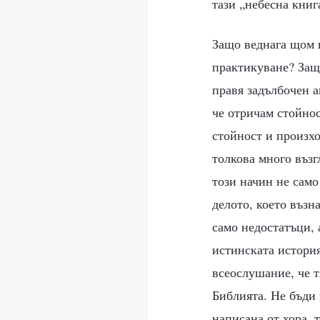
тази „небесна книг
Защо веднага щом п
практикуване? Защо
правя задълбочен а
че отричам стойнос
стойност и произхо
толкова много възг
този начин не само
делото, което възн
само недостатъци, 
истинската история
всеослушание, че т
Библията. Не бъди 
написана от хора, 