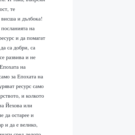
ост, те
а висша и дълбока!
 посланията на
ресурс и да помагат
да са добри, са
се развива и не
 Епохата на
само за Епохата на
гуряват ресурс само
арството, и колкото
 на Йехова или
е да остарее и
р и да е велико,
инаги сред делото