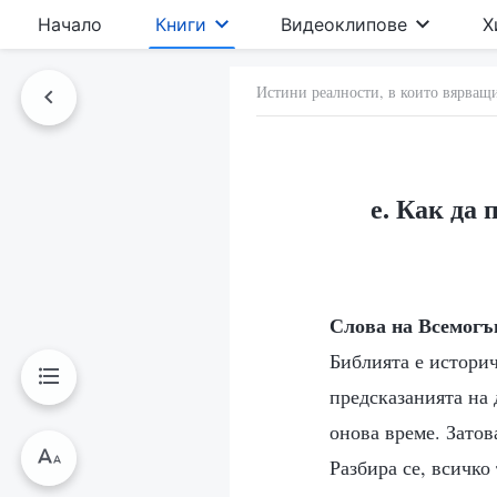
Начало
Книги
Видеоклипове
Х
Истини реалности, в които вярващи
е. Как да
Слова на Всемогъ
Библията е историч
предсказанията на 
онова време. Затова
Разбира се, всичко