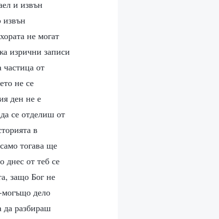
аел и извън
о извън
 хората не могат
ржа изрични записи
а частица от
ето не се
ия ден не е
 да се отделиш от
сторията в
само тогава ще
 днес от теб се
а, защо Бог не
о-могъщо дело
а да разбираш