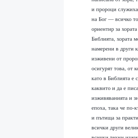
и пророци служиха
на Бог — всичко то
ориентир за хората
Библията, хората м
намерени в други к
изживени от пророц
осигурят това, от 
като в Библията е с
каквито и да е пис
изживяванията и зн
епоха, така че по-
и пътища за практи
всички други велик
всички техни изжив