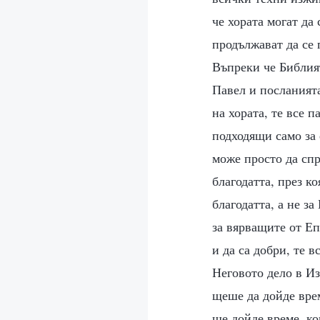
че хората могат да
продължават да се 
Въпреки че Библият
Павел и посланията
на хората, те все п
подходящи само за 
може просто да спр
благодатта, през к
благодатта, а не з
за вярващите от Еп
и да са добри, те 
Неговото дело в Из
щеше да дойде врем
ще дойде време, ко