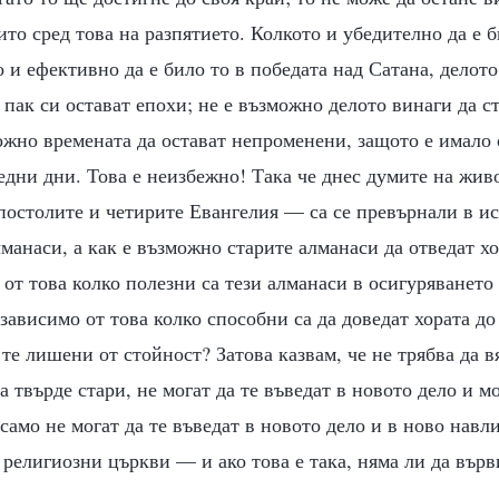
ито сред това на разпятието. Колкото и убедително да е 
о и ефективно да е било то в победата над Сатана, делото
е пак си остават епохи; не е възможно делото винаги да с
ожно времената да остават непроменени, защото е имало
едни дни. Това е неизбежно! Така че днес думите на жив
постолите и четирите Евангелия — са се превърнали в и
лманаси, а как е възможно старите алманаси да отведат хо
от това колко полезни са тези алманаси в осигуряването
зависимо от това колко способни са да доведат хората до 
 те лишени от стойност? Затова казвам, че не трябва да 
а твърде стари, не могат да те въведат в новото дело и м
 само не могат да те въведат в новото дело и в ново навли
 религиозни църкви — и ако това е така, няма ли да вър