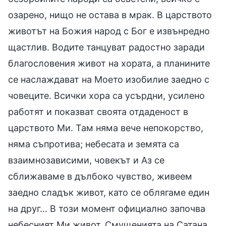
озарено, нищо не остава в мрак. В царството
животът на Божия народ с Бог е извънредно
щастлив. Водите танцуват радостно заради
благословения живот на хората, а планините
се наслаждават на Моето изобилие заедно с
човеците. Всички хора са усърдни, усилено
работят и показват своята отдаденост в
царството Ми. Там няма вече непокорство,
няма съпротива; небесата и земята са
взаимнозависими, човекът и Аз се
сближаваме в дълбоко чувство, живеем
заедно сладък живот, като се облягаме един
на друг… В този момент официално започва
небесният Ми живот. Смущенията на Сатана