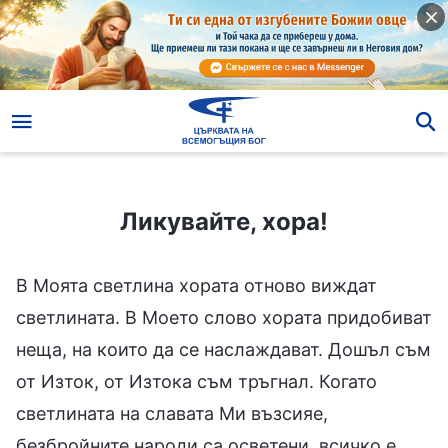
Ликувайте, хора!
Ликувайте, хора!
В Моята светлина хората отново виждат
светлината. В Моето слово хората придобиват
неща, на които да се наслаждават. Дошъл съм
от Изток, от Изтока съм тръгнал. Когато
светлината на славата Ми възсияе,
безбройните народи са осветени, всичко е