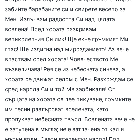
забийте барабаните си и свирете весело за
Мен! Излъчвам радостта Си над цялата
вселена! Пред хората разкривам
великолепния Си лик! Ще екне гръмкият Ми
глас! Ще издигна над мирозданието! Аз вече
властвам сред хората! Човечеството Ме
възвеличава! Рея се из небесната синева, а
хората се движат редом с Мен. Разхождам се
сред народа Си и той Ме заобикаля! От
сърцата на хората се лее ликуване, гръмките
им песни разтърсват вселената, като
пропукват небесната твърд! Вселената вече не
е затулена в мъгла; не е затлачена от кал и
мътни води. Свети вселенски народ! Под