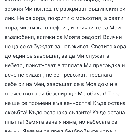
зоркия Ми поглед те разкриват същинския си
лик. Не са хора, покрити с мръсотия, а свети
хора, чисти като нефрит, и всички те са Мои
възлюбени, всички са Моята радост! Всички
неща се събуждат за нов живот. Светите хора
до един се завръщат, за да Ми служат в
небето, пристъпват в топлата Ми прегръдка и
вече не ридаят, не се тревожат, предлагат
себе си на Мен, завръщат се в Моя дом и в
отечеството си безспир ще Ме обичат! Това
не ще се промени във вечността! Къде остана
скръбта! Къде останаха сълзите! Къде остана
плътта! Земята вече я няма, но небесата са
вечни. Явявам се пред безбройните хора и