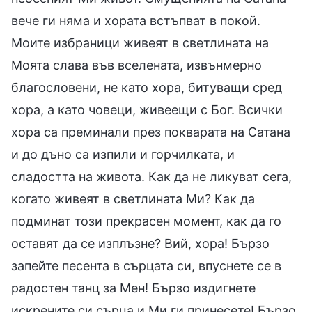
вече ги няма и хората встъпват в покой.
Моите избраници живеят в светлината на
Моята слава във вселената, извънмерно
благословени, не като хора, битуващи сред
хора, а като човеци, живеещи с Бог. Всички
хора са преминали през покварата на Сатана
и до дъно са изпили и горчилката, и
сладостта на живота. Как да не ликуват сега,
когато живеят в светлината Ми? Как да
подминат този прекрасен момент, как да го
оставят да се изплъзне? Вий, хора! Бързо
запейте песента в сърцата си, впуснете се в
радостен танц за Мен! Бързо издигнете
искрените си сърца и Ми ги принесете! Бързо