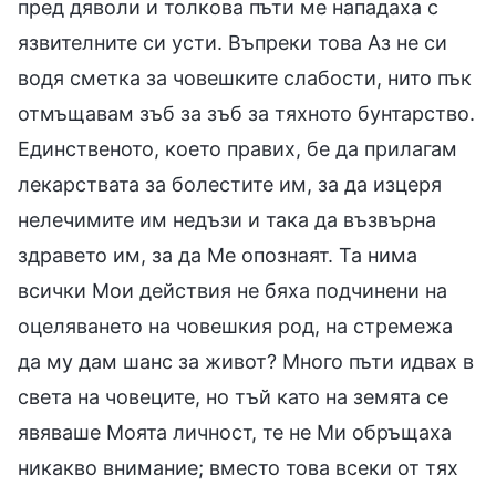
пред дяволи и толкова пъти ме нападаха с
язвителните си усти. Въпреки това Аз не си
водя сметка за човешките слабости, нито пък
отмъщавам зъб за зъб за тяхното бунтарство.
Единственото, което правих, бе да прилагам
лекарствата за болестите им, за да изцеря
нелечимите им недъзи и така да възвърна
здравето им, за да Ме опознаят. Та нима
всички Мои действия не бяха подчинени на
оцеляването на човешкия род, на стремежа
да му дам шанс за живот? Много пъти идвах в
света на човеците, но тъй като на земята се
явяваше Моята личност, те не Ми обръщаха
никакво внимание; вместо това всеки от тях