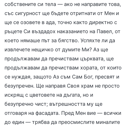
собствените си тела — ако не направите това,
със сигурност ще бъдете отритнати от Мен и
ще се озовете в ада, точно както директно с
ръцете Си въздадох наказанието на Павел, от
което нямаше път за бягство. Успяхте ли да
извлечете нещичко от думите Ми? Аз ще
продължавам да пречиствам църквата, ще
продължавам да пречиствам хората, от които
се нуждая, защото Аз съм Сам Бог, пресвят и
безупречен. Ще направя Своя храм не просто
искрящ с цветовете на дъгата, но и
безупречно чист; вътрешността му ще
отговаря на фасадата. Пред Мен вие — всички
до един — трябва да преосмислите миналите