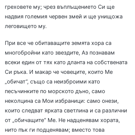
греховете му; чрез въплъщението Си ще
надвия големия червен змей и ще унищожа
леговището му.
При все че обитаващите земята хора са
многобройни като звездите, Аз познавам
всеки един от тях като дланта на собствената
Си ръка. И макар че човеците, които Ме
„обичат“, също са неизброими като
песъчинките по морското дъно, само
неколцина са Мои избраници: само онези,
които следват ярката светлина и са различни
от „обичащите“ Ме. Не надценявам хората,
нито пък ги подценявам; вместо това