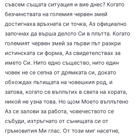
съвсем същата ситуация и вие днес? Когато
безчинствата на големия червен змей
достигнаха връхната си точка, Аз официално
започнах да върша делото Си в плътта. Когато
големият червен змей за първи път разкри
истинската си форма, Аз свидетелствах за
името Си. Нито едно същество, нито един
човек не се сепна от дрямката си, докато
обхождах пътищата на човешкия род, и
затова, когато се въплътих в света на хората,
никой не узна това. Но щом Моето въплътено
Аз се залови за работа, човечеството се
събуди, изтръгнато от сънищата си от
гръмовития Ми глас. От този миг насетне,