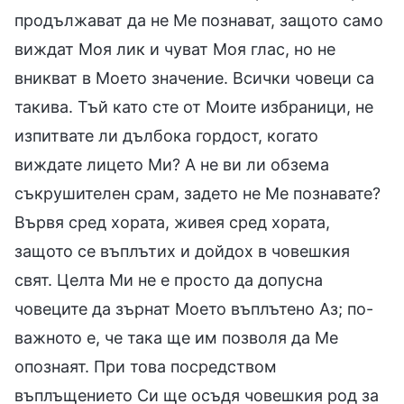
продължават да не Ме познават, защото само
виждат Моя лик и чуват Моя глас, но не
вникват в Моето значение. Всички човеци са
такива. Тъй като сте от Моите избраници, не
изпитвате ли дълбока гордост, когато
виждате лицето Ми? А не ви ли обзема
съкрушителен срам, задето не Ме познавате?
Вървя сред хората, живея сред хората,
защото се въплътих и дойдох в човешкия
свят. Целта Ми не е просто да допусна
човеците да зърнат Моето въплътено Аз; по-
важното е, че така ще им позволя да Ме
опознаят. При това посредством
въплъщението Си ще осъдя човешкия род за