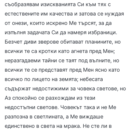
съобразявам изискванията Си към тях с
естествените им качества и затова се нуждая
от онези, които искрено Ме търсят, за да
изпълня задачата Си да намеря избраници.
Безчет диви зверове обитават планините, но
всички те са кротки като агнета пред Мен;
неразгадаеми тайни се таят под вълните, но
всички те се представят пред Мен ясно като
всичко по лицето на земята; небесата
съдържат недостижими за човека светове, но
Аз спокойно се разхождам из тези
недостъпни светове. Човекът така и не Ме
разпозна в светлината, а Ме виждаше
единствено в света на мрака. Не сте ли в