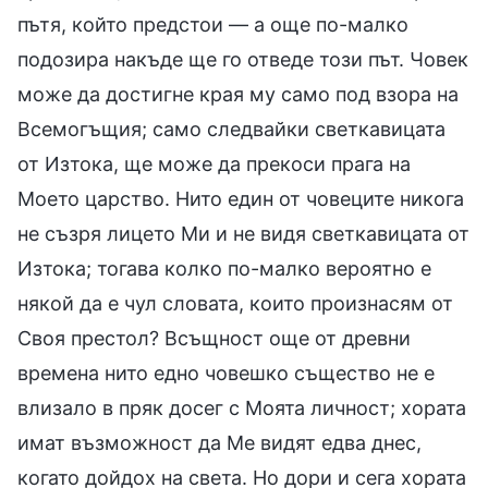
пътя, който предстои — а още по-малко
подозира накъде ще го отведе този път. Човек
може да достигне края му само под взора на
Всемогъщия; само следвайки светкавицата
от Изтока, ще може да прекоси прага на
Моето царство. Нито един от човеците никога
не съзря лицето Ми и не видя светкавицата от
Изтока; тогава колко по-малко вероятно е
някой да е чул словата, които произнасям от
Своя престол? Всъщност още от древни
времена нито едно човешко същество не е
влизало в пряк досег с Моята личност; хората
имат възможност да Ме видят едва днес,
когато дойдох на света. Но дори и сега хората