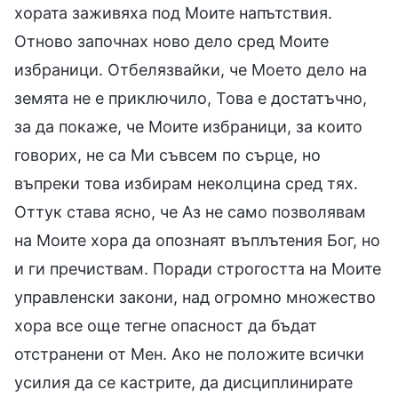
хората заживяха под Моите напътствия.
Отново започнах ново дело сред Моите
избраници. Отбелязвайки, че Моето дело на
земята не е приключило, Това е достатъчно,
за да покаже, че Моите избраници, за които
говорих, не са Ми съвсем по сърце, но
въпреки това избирам неколцина сред тях.
Оттук става ясно, че Аз не само позволявам
на Моите хора да опознаят въплътения Бог, но
и ги пречиствам. Поради строгостта на Моите
управленски закони, над огромно множество
хора все още тегне опасност да бъдат
отстранени от Мен. Ако не положите всички
усилия да се кастрите, да дисциплинирате