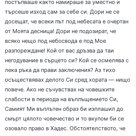
постъпваше както намираше за уместно и
търсеше изход сам за себе си. Дори не се
досещат, че всеки път под небесата е очертан
от Моята десница! Дори не подозират, че
всяко нещо под небосвода е под Мое
разпореждане! Кой от вас дръзва да таи
негодувание в сърцето си? Кой се осмелява с
лека ръка да прави заключения? Аз тихо
осъществявах делото Си сред хората — нищо
повече. Ако не съчувствах на човешките
слабости в периода на въплъщението Си,
Самият Ми въплътен образ би изплашил до
смърт цялото човечество и то вкупом би се
озовало право в Хадес. Обстоятелството, че