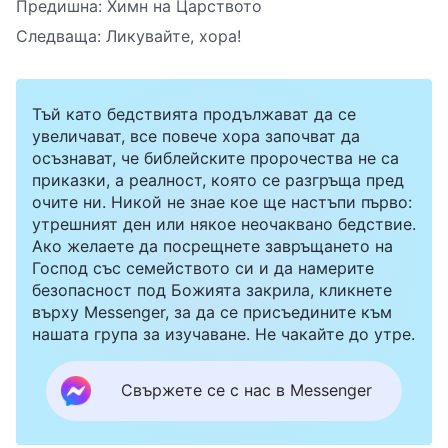
Предишна:
Химн на Царството
Следваща:
Ликувайте, хора!
Тъй като бедствията продължават да се
увеличават, все повече хора започват да
осъзнават, че библейските пророчества не са
приказки, а реалност, която се разгръща пред
очите ни. Никой не знае кое ще настъпи първо:
утрешният ден или някое неочаквано бедствие.
Ако желаете да посрещнете завръщането на
Господ със семейството си и да намерите
безопасност под Божията закрила, кликнете
върху Messenger, за да се присъедините към
нашата група за изучаване. Не чакайте до утре.
Свържете се с нас в Messenger