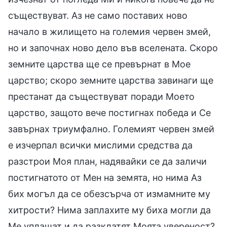
съществуват. Аз не само поставих ново
начало в жилището на големия червен змей,
но и започнах ново дело във вселената. Скоро
земните царства ще се превърнат в Мое
царство; скоро земните царства завинаги ще
престанат да съществуват поради Моето
царство, защото вече постигнах победа и Се
завърнах триумфално. Големият червен змей
е изчерпал всички мислими средства да
разстрои Моя план, надявайки се да заличи
постигнатото от Мен на земята, но нима Аз
бих могъл да се обезсърча от измамните му
хитрости? Нима заплахите му биха могли да
Ме уплашат и да разклатят Моята увереност?