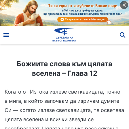
Божиите слова към цялата вселена – Глава 12
Божиите слова към цялата
вселена – Глава 12
Когато от Изтока излезе светкавицата, точно
в мига, в който започвам да изричам думите
Си — когато излезе светкавицата, тя осветява
цялата вселена и всички звезди се
преобразяват. Цялата човешка раса сякаш е