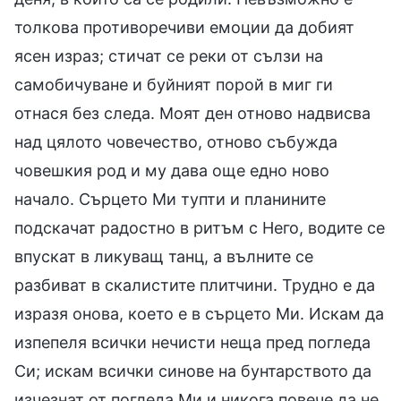
толкова противоречиви емоции да добият
ясен израз; стичат се реки от сълзи на
самобичуване и буйният порой в миг ги
отнася без следа. Моят ден отново надвисва
над цялото човечество, отново събужда
човешкия род и му дава още едно ново
начало. Сърцето Ми тупти и планините
подскачат радостно в ритъм с Него, водите се
впускат в ликуващ танц, а вълните се
разбиват в скалистите плитчини. Трудно е да
изразя онова, което е в сърцето Ми. Искам да
изпепеля всички нечисти неща пред погледа
Си; искам всички синове на бунтарството да
изчезнат от погледа Ми и никога повече да не