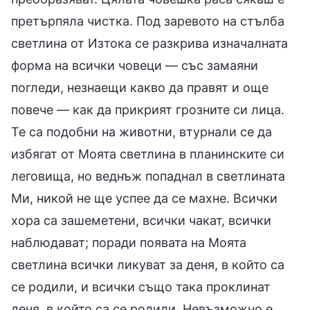
претърпяла чистка. Под заревото на стълба
светлина от Изтока се разкрива изначалната
форма на всички човеци — със замаяни
погледи, незнаещи какво да правят и още
повече — как да прикрият грозните си лица.
Те са подобни на животни, втурнали се да
избягат от Моята светлина в планинските си
леговища, но веднъж попаднал в светлината
Ми, никой не ще успее да се махне. Всички
хора са зашеметени, всички чакат, всички
наблюдават; поради появата на Моята
светлина всички ликуват за деня, в който са
се родили, и всички също така проклинат
деня, в който са се родили. Невъзможно е