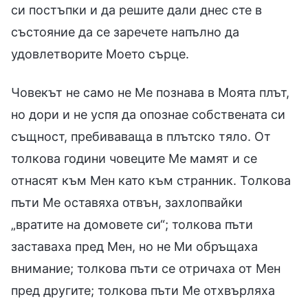
си постъпки и да решите дали днес сте в
състояние да се заречете напълно да
удовлетворите Моето сърце.
Човекът не само не Me познава в Моята плът,
но дори и не успя да опознае собствената си
същност, пребиваваща в плътско тяло. От
толкова години човеците Ме мамят и се
отнасят към Мен като към странник. Толкова
пъти Ме оставяха отвън, захлопвайки
„вратите на домовете си“; толкова пъти
заставаха пред Мен, но не Ми обръщаха
внимание; толкова пъти се отричаха от Мен
пред другите; толкова пъти Ме отхвърляха