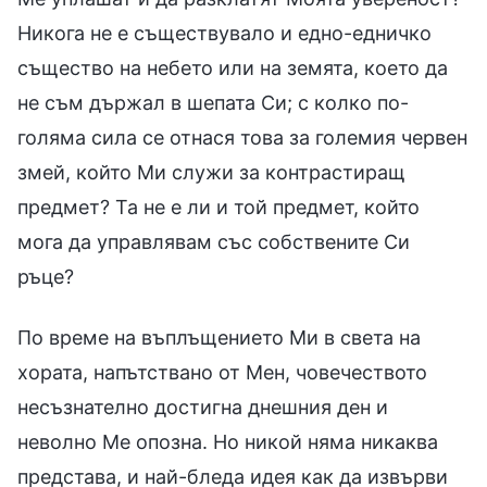
Никога не е съществувало и едно-едничко
същество на небето или на земята, което да
не съм държал в шепата Си; с колко по-
голяма сила се отнася това за големия червен
змей, който Ми служи за контрастиращ
предмет? Та не е ли и той предмет, който
мога да управлявам със собствените Си
ръце?
По време на въплъщението Ми в света на
хората, напътствано от Мен, човечеството
несъзнателно достигна днешния ден и
неволно Ме опозна. Но никой няма никаква
представа, и най-бледа идея как да извърви