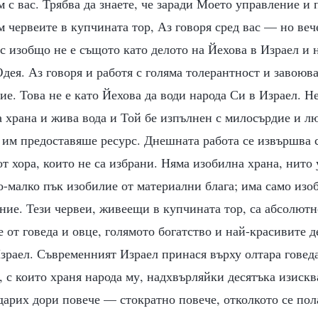
 с вас. Трябва да знаете, че заради Моето управление и
червеите в купчината тор, Аз говоря сред вас — но веч
с изобщо не е същото като делото на Йехова в Израел и 
дея. Аз говоря и работя с голяма толерантност и завоюв
дие. Това не е като Йехова да води народа Си в Израел. Н
а храна и жива вода и Той бе изпълнен с милосърдие и 
 им предоставяше ресурс. Днешната работа се извършва 
т хора, които не са избрани. Няма изобилна храна, нито
о-малко пък изобилие от материални блага; има само изоб
ние. Тези червеи, живеещи в купчината тор, са абсолют
 от говеда и овце, голямото богатство и най-красивите д
зраел. Съвременният Израел принася върху олтара говеда
 с които храня народа му, надхвърляйки десятъка изискв
 дарих дори повече — стократно повече, отколкото се пол