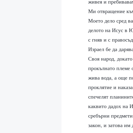
живея и пребивавам
Ми отвращение към 
Моето дело сред ва
делото на Исус в Ю
с гняв и с правосъ
Израел бе да даряв
Своя народ, докато
прокълнато племе о
жива вода, а още п
проклятие и наказа
спечелят планините
каквито дадох на И
сребърни предмети,
закон, и затова им