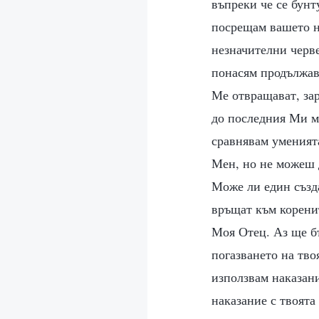
въпреки че се бунту
посрещам вашето не
незначителни черве
понасям продължав
Ме отвращават, зар
до последния Ми ми
сравнявам уменията
Мен, но не можеш 
Може ли един създа
връщат към коренит
Моя Отец. Аз ще бъ
погазването на тво
използвам наказани
наказание с твоята