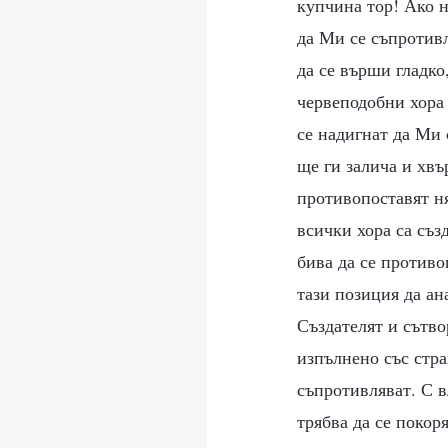
купчина тор! Ако н
да Ми се съпротивл
да се върши гладко
червеподобни хора 
се надигнат да Ми 
ще ги залича и хвъ
противопоставят ня
всички хора са съз
бива да се противо
тази позиция да ан
Създателят и сътво
изпълнено със стра
съпротивляват. С 
трябва да се покор