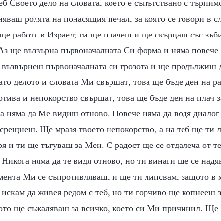
б Своето дело на словата, което е съпътствано с търпимо
яваш ролята на понасящия печал, за която се говори в с
ще работя в Израел; ти ще плачеш и ще скърцаш със зъб
Аз ще възвърна първоначалната Си форма и няма повече 
е възвърнеш първоначалната си грозота и ще продължиш 
ато делото и словата Ми свършат, това ще бъде ден на ра
отива и непокорство свършат, това ще бъде ден на плач з
а няма да Ме видиш отново. Повече няма да водя диалог 
 срещнеш. Ще мразя твоето непокорство, а на теб ще ти 
ря и ти ще тъгуваш за Мен. С радост ще се отдалеча от т
Никога няма да те видя отново, но ти винаги ще се над
мента Ми се съпротивляваш, и ще ти липсвам, защото в 
 искам да живея редом с теб, но ти горчиво ще копнееш 
щото ще съжаляваш за всичко, което си Ми причинил. Ще