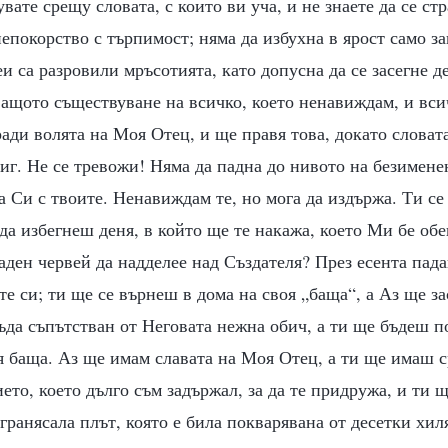
вате срещу словата, с които ви уча, и не знаете да се ст
покорство с търпимост; няма да избухна в ярост само з
и са разровили мръсотията, като допусна да се засегне д
ащото съществуване на всичко, което ненавиждам, и вси
ади волята на Моя Отец, и ще правя това, докато слова
г. Не се тревожи! Няма да падна до нивото на безимене
 Си с твоите. Ненавиждам те, но мога да издържа. Ти с
да избегнеш деня, в който ще те накажа, което Ми бе об
ден червей да надделее над Създателя? През есента пада
е си; ти ще се върнеш в дома на своя „баща“, а Аз ще за
да съпътстван от Неговата нежна обич, а ти ще бъдеш п
я баща. Аз ще имам славата на Моя Отец, а ти ще имаш с
ето, което дълго съм задържал, за да те придружа, и ти
 гранясала плът, която е била покварявана от десетки хи