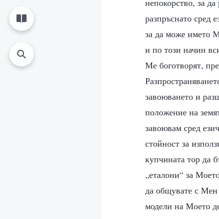
непокорство, за да
разпръснато сред е
за да може името М
и по този начин вс
Ме боготворят, пре
Разпространяванет
завоюването и раз
положение на земят
завоювам сред ези
стойност за използ
купчината тор да б
„еталони“ за Моето
да общувате с Мен 
модели на Моето де