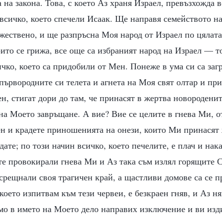
 на закона. Това, с което Аз храня Израел, превъзхожда в
всичко, което спечели Исаак. Ще направя семейството н
ествено, и ще разпръсна Моя народ от Израел по цялата 
оито се грижа, все още са избраният народ на Израел — то
ко, което са придобили от Мен. Понеже в ума си са заг
първородните си телета и агнета на Моя свят олтар и при
н, стигат дори до там, че принасят в жертва новородени
на Моето завръщане. А вие? Вие се целите в гнева Ми, о
н и крадете приношенията на онези, които Ми принасят 
дате; по този начин всичко, което печелите, е плач и нак
е провокирали гнева Ми и Аз така съм излял горящите С
срещнали своя трагичен край, а щастливи домове са се п
което изпитвам към тези червеи, е безкраен гняв, и Аз н
мо в името на Моето дело направих изключение и ви изд