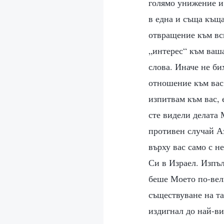
голямо унижение и 
в една и съща къща
отвращение към вси
„интерес“ към ваша
слова. Иначе не би
отношение към вас 
изпитвам към вас, 
сте видели делата 
противен случай Аз
върху вас само с н
Си в Израел. Изпъл
беше Моето по-вел
съществуване на та
издигнал до най-ви