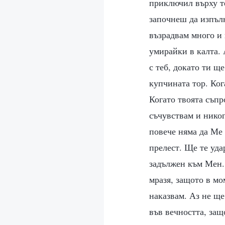
приключил върху те
започнеш да изпълн
възрадвам много и 
умирайки в калта. 
с теб, докато ти щ
купчината тор. Ког
Когато твоята съпр
съчувствам и никог
повече няма да Ме
прелест. Ще те уда
задължен към Мен. 
мразя, защото в мо
наказвам. Аз не ще
във вечността, за