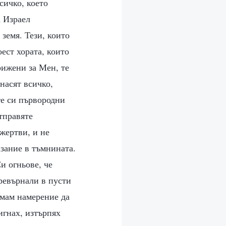
сичко, което
а Израел
земя. Тези, които
ест хората, които
рижени за Мен, те
насят всичко,
те си първородни
тправяте
жертви, и не
азание в тъмнината.
и огньове, че
ревърнали в пусти
ямам намерение да
игнах, изтърпях