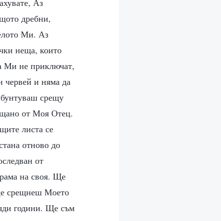
рахувате, Аз
ащото дребни,
елото Ми. Аз
чки неща, които
та Ми не приключат,
н червей и няма да
е бунтуваш срещу
ещано от Моя Отец.
щите листа се
стана отново до
оследван от
рама на своя. Ще
 ще срещнеш Моето
ляди години. Ще съм