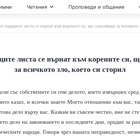
имни
Четения
Проповеди и общение
то падащите листа се върнат към корените си, ще съжаляваш за всичкото з
щите листа се върнат към корените си, 
за всичкото зло, което си сторил
ели със собствените си очи делото, което извърших сред 
ито казах, и всички знаете Моето отношение към вас, та
това дело върху вас. Казвам ви съвсем честно, вие не ст
то дело на завоюването в последните дни, оръдие за ра
ическите народи. Говоря чрез вашата неправедност, нечи