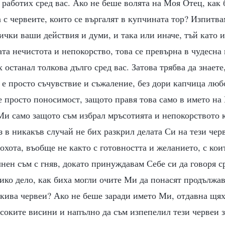
работих сред вас. Ако не беше волята на Моя Отец, как 
 с червеите, които се въргалят в купчината тор? Изпитв
чки ваши действия и думи, и така или иначе, тъй като 
та нечистота и непокорство, това се превърна в чудесна
х останал толкова дълго сред вас. Затова трябва да знаете
е просто съчувствие и съжаление, без дори капчица любо
е просто поносимост, защото правя това само в името на
Ми само защото съм избрал мръсотията и непокорството 
 в никакъв случай не бих разкрил делата Си на тези чер
еохота, въобще не както с готовността и желанието, с ко
нен съм с гняв, докато принуждавам Себе си да говоря ср
ико дело, как биха могли очите Ми да понасят продължа
кива червеи? Ако не беше заради името Ми, отдавна щях
соките висини и напълно да съм изпепелил тези червеи з