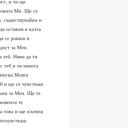
ст, и ти ще
ловата Ми. Ще се
и, съществувайки и
да оставам в калта
да се ровиш в
дост за Мен.
а теб. Няма да ти
с теб и ти никога
липсва Моята
еб и ще се чувстваш
яваш за Мен. Ще те
момента те
за това и ще плачеш
 почувстваш