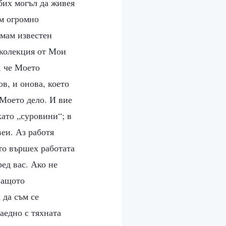
бих могъл да живея
ам огромно
имам известен
 колекция от Мои
, че Моето
в, и онова, което
 Моето дело. И вие
като „суровини“; в
веи. Аз работя
ито вършех работата
ед вас. Ако не
ващото
 да съм се
аедно с тяхната