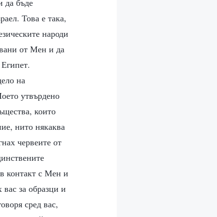
и да бъде
аел. Това е така,
езическите народи
ювани от Мен и да
 Египет.
дело на
Моето утвърдено
същества, които
ие, нито някаква
гнах червеите от
единствените
 в контакт с Мен и
 вас за образци и
оворя сред вас,