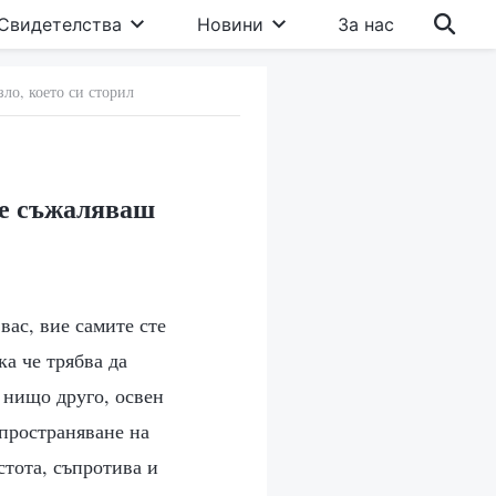
Свидетелства
Новини
За нас
ло, което си сторил
ще съжаляваш
вас, вие самите сте
ка че трябва да
е нищо друго, освен
зпространяване на
стота, съпротива и