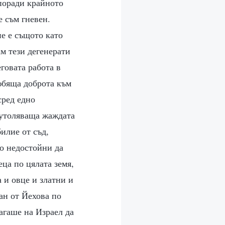
 поради крайното
е съм гневен.
не е същото като
ам тези дегенерати
еговата работа в
любяща доброта към
сред едно
 утоляваща жаждата
илие от съд,
но недостойни да
еца по цялата земя,
 и овце и златни и
ан от Йехова по
агаше на Израел да