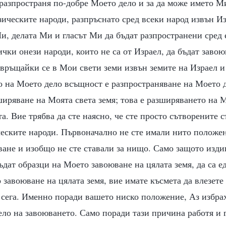
 разпространя по-добре Моето дело и за да може името М
зическите народи, разпръснато сред всеки народ извън Изр
и, делата Ми и гласът Ми да бъдат разпространени сред 
ички онези народи, които не са от Израел, да бъдат заво
връщайки се в Мои свети земи извън земите на Израел и
о на Моето дело всъщност е разпространяване на Моето 
ширяване на Моята света земя; това е разширяването на 
а. Вие трябва да сте наясно, че сте просто сътворените 
ческите народи. Първоначално не сте имали нито положен
ване и изобщо не сте ставали за нищо. Само защото изди
ъдат образци на Моето завоюване на цялата земя, да са 
 завоюване на цялата земя, вие имате късмета да влезете
сега. Именно поради вашето ниско положение, Аз избрах
ло на завоюването. Само поради тази причина работя и г