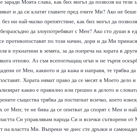
е заради Моята слава, как бих могъл да позволя на тези 
яват и да си клатят главите пред очите Ми? Ако не беше
, без ни най-малко препятствие, как бих могъл да позволя
безразсъдно да злоупотребяват с Мен? Ако сто души в ед
се противопоставят по този начин, дори и да Ми принася
рля в пукнатини в земята, за да попреча на хората в други
кога отново. Аз съм всепоглъщащ огън и не търпя оскър
дадени от Мен, каквото и да кажа и направя, те трябва да
поставят. Хората нямат право да се месят в Моето дело и
ализират какво е правилно или грешно в делото и словат
рените същества трябва да постигнат всичко, което изиск
х от Мен; те не бива да се опитват да спорят с Мен и най
властта Си управлявам народа Си и всички сътворени от
ят на властта Ми. Въпреки че днес сте дръзки и самонад