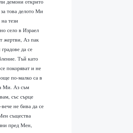
зли демони открито
 за това делото Ми
 на тези
но село в Израел
т жертви, Аз пак
 градове да се
бление. Тъй като
 се покоряват и не
 още по-малко са в
а Ми. Аз съм
вам, със сърце
-вече не бива да се
 Мен същества
еяни пред Мен,