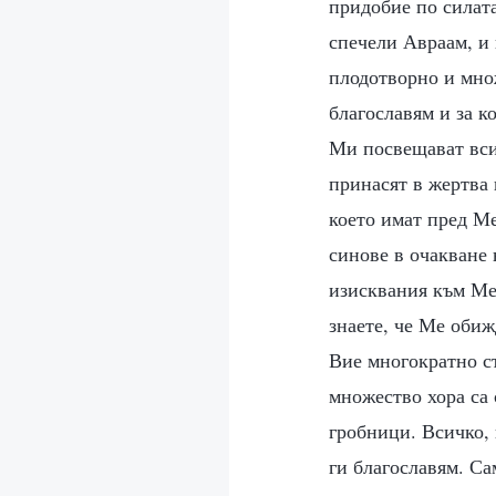
придобие по силата
спечели Авраам, и 
плодотворно и множ
благославям и за к
Ми посвещават всич
принасят в жертва 
което имат пред Ме
синове в очакване 
изисквания към Ме
знаете, че Ме обиж
Вие многократно ст
множество хора са 
гробници. Всичко, 
ги благославям. Са