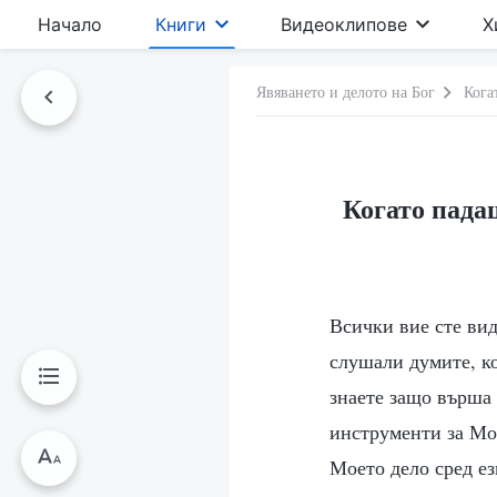
Начало
Книги
Видеоклипове
Х
Явяването и делото на Бог
Кога
Когато пада
Всички вие сте вид
слушали думите, ко
знаете защо върша 
инструменти за Мое
Моето дело сред ез