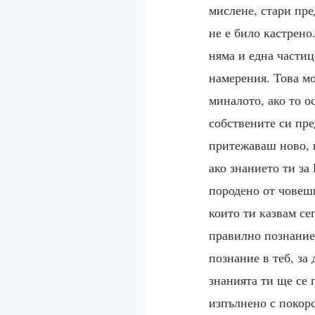
мислене, стари пре
не е било кастрено
няма и една частиц
намерения. Това мо
миналото, ако то о
собствените си пре
притежаваш ново, и
ако знанието ти за
породено от човешк
които ти казвам сег
правилно познание;
познание в теб, з
знанията ти ще се 
изпълнено с покор