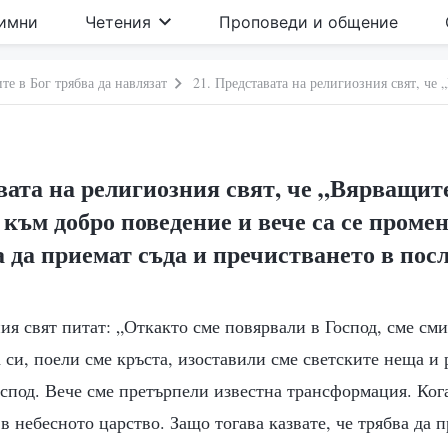
имни
Четения
Проповеди и общение
те в Бог трябва да навлязат
вата на религиозния свят, че „Вярващите
към добро поведение и вече са се промен
 да приемат съда и пречистването в пос
ия свят питат: „Откакто сме повярвали в Господ, сме см
 си, поели сме кръста, изоставили сме светските неща и
спод. Вече сме претърпели известна трансформация. Кога
в небесното царство. Защо тогава казвате, че трябва да