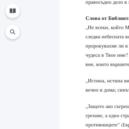
правосъдно дело в 
Слова от Библият
„Не всеки, който М
следва небесната в
пророкувахме ли в 
чудеса в Твое име?
вие, които вършит
„Истина, истина ви
вечно в дома; синъ
„Защото ако съгреш
грехове, а едно ст
противниците“
(Ев