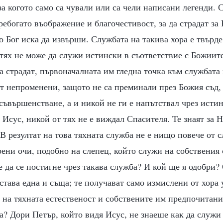
за когото само са чували или са чели написани легенди. С
ебогато въображение и благочестивост, за да страдат за Б
о Бог иска да извърши. Службата на такива хора е твърде
тях не може да служи истински в съответствие с Божиит
а страдат, първоначалната им гледна точка към службата
ат непроменени, защото не са преминали през Божия съд,
съвършенстване, а и никой не ги е напътствал чрез истин
 Исус, никой от тях не е виждал Спасителя. Те знаят за Н
 В резултат на това тяхната служба не е нищо повече от 
ени очи, подобно на слепец, който служи на собствения 
 да се постигне чрез такава служба? И кой ще я одобри?
става една и съща; те получават само измислени от хора
 на тяхната естественост и собствените им предпочитани
а? Дори Петър, който видя Исус, не знаеше как да служи 