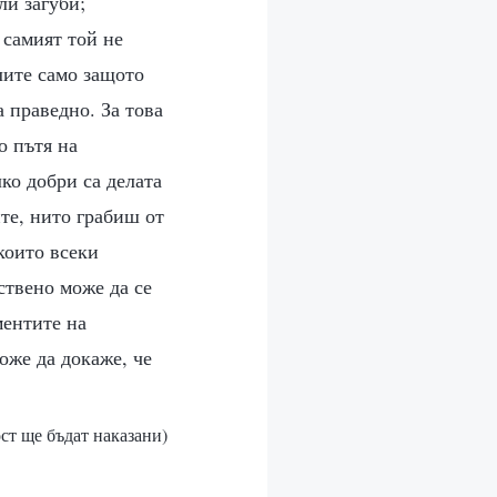
ли загуби;
 самият той не
лите само защото
 праведно. За това
о пътя на
ко добри са делата
те, нито грабиш от
които всеки
ствено може да се
ментите на
оже да докаже, че
ост ще бъдат наказани)