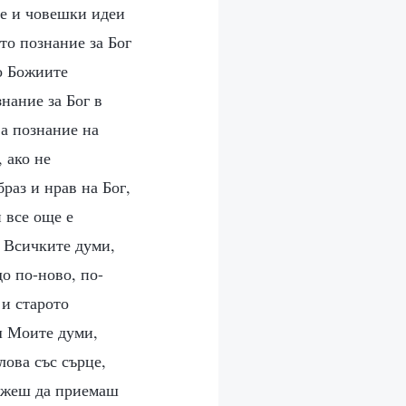
ие и човешки идеи
то познание за Бог
но Божиите
нание за Бог в
ва познание на
 ако не
раз и нрав на Бог,
и все още е
. Всичките думи,
до по-ново, по-
 и старото
ш Моите думи,
лова със сърце,
можеш да приемаш