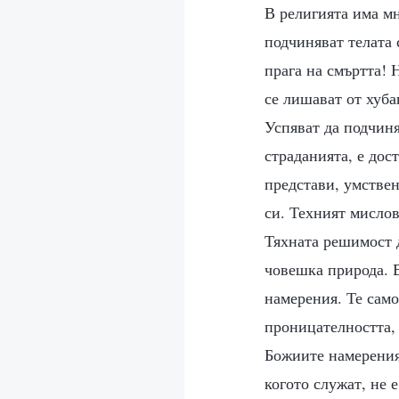
В религията има мн
подчиняват телата 
прага на смъртта! 
се лишават от хуба
Успяват да подчиня
страданията, е дос
представи, умствен
си. Техният мислов
Тяхната решимост д
човешка природа. В
намерения. Те само
проницателността, 
Божиите намерения,
когото служат, не е