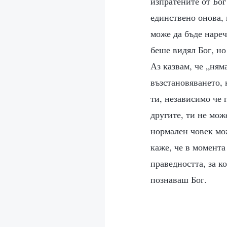
изпратените от Бог
единствено онова, 
може да бъде нареч
беше видял Бог, но
Аз казвам, че „ням
възстановяването, 
ти, независимо че
другите, ти не мож
нормален човек мож
каже, че в момента
праведността, за к
познаваш Бог.