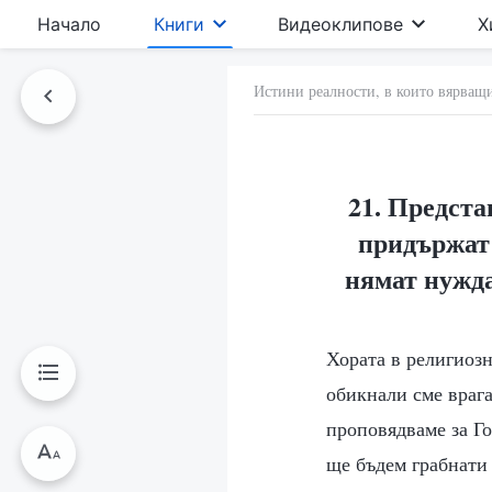
Начало
Книги
Видеоклипове
Х
Истини реалности, в които вярващи
21. Предста
придържат 
нямат нужда
Хората в религиозн
обикнали сме врага
проповядваме за Го
ще бъдем грабнати 