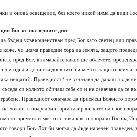
чки и онова освещение, без което никой няма да види Г
щия Бог от последните дни
 да бъдеш усъвършенстван пред Бог като светец или пра
е каже, че „няма праведни хора на земята, защото праведн
танете пред Бог, внимавайте какво ще облечете, преценяв
съл и идея и дори ежедневните си мечти, защото всичко то
така нещата? „Праведност“ не означава да даваш подаяния
 съседа си колкото обичаш себе си и не означава да се в
 грабене. Праведност означава да приемеш Божието поръч
 на Божиите подредби и организиране като на свое изпра
имо от времето и мястото, така както направи Господ Ису
оято говори Бог. Лот би могъл да бъде наречен праведен,