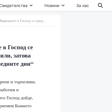
Свидетелства
Новини
За нас
21. Представата на религиозния свят, че „Вярващите в Господ се придържат към добро поведение и вече са се променили, затова нямат нужда да приемат съда и пречистването в последните дни“
 в Господ се
или, затова
ледните дни“
ирени и търпеливи,
 работим и
то Господ дойде,
 приемем Божието