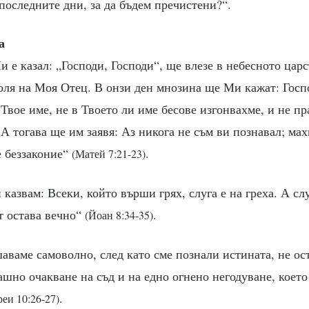
последните дни, за да бъдем пречистени?“.
а
и е казал: „Господи, Господи“, ще влезе в небесното царс
оля на Моя Отец. В онзи ден мнозина ще Ми кажат: Госп
Твое име, не в Твоето ли име бесове изгонвахме, и не п
 А тогава ще им заявя: Аз никога не съм ви познавал; мах
е беззаконие“
.
(Матей 7:21-23)
 казвам: Всеки, който върши грях, слуга е на греха. А сл
т остава вечно“
.
(Йоан 8:34-35)
аваме самоволно, след като сме познали истината, не ост
рашно очакване на съд и на едно огнено негодуване, коет
.
реи 10:26-27)