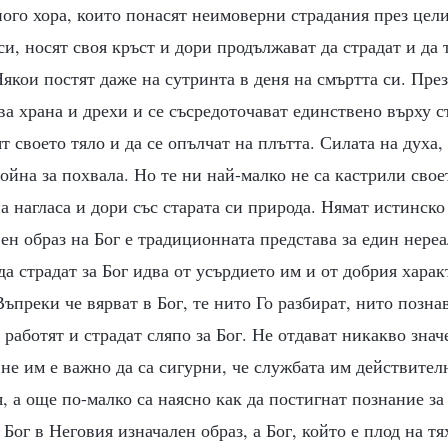
ого хора, които понасят неимоверни страдания през цели
си, носят своя кръст и дори продължават да страдат и да т
Някои постят даже на сутринта в деня на смъртта си. Пре
ва храна и дрехи и се съсредоточават единствено върху с
т своето тяло и да се опълчат на плътта. Силата на духа,
тойна за похвала. Но те ни най-малко не са кастрили свое
а нагласа и дори със старата си природа. Нямат истинско
ен образ на Бог е традиционната представа за един нере
а страдат за Бог идва от усърдието им и от добрия харак
ъпреки че вярват в Бог, те нито Го разбират, нито позна
 работят и страдат сляпо за Бог. Не отдават никакво знач
не им е важно да са сигурни, че службата им действител
 а още по-малко са наясно как да постигнат познание за 
 Бог в Неговия изначален образ, а Бог, който е плод на т