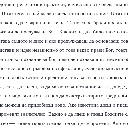
дстави, религиозни практики, измислено от човека знан
. В тях няма и най-малка следа от ново познание. В тяхно
а, която да е вярна или точна. Те не са разбрали правил
же ли да послужи на Бог? Каквото и да е било твоето поз
става същото и днес и ако продължаваш да основаваш то
дстави и идеи независимо от това какво прави Бог, тоест,
стинско познание за Бог и ако не познаваш истинския об
 Бог все още се ръководи от феодално, суеверно мислене 
ото въображение и представи, тогава ти не си завоюван
а, са за да знаеш, за да може това познание да те доведе 
 те също така имат за цел да окастрят старите представи
а да можеш да придобиеш ново. Ако наистина ядеш и пие
променят значително. Важно е да ядеш и пиеш Божиите с
ство — тогава твоята гледна точка ще се промени. Ако 