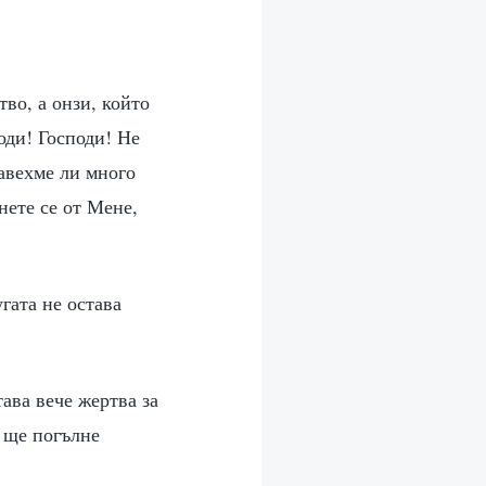
тво, а онзи, който
оди! Господи! Не
равехме ли много
нете се от Мене,
угата не остава
ава вече жертва за
о ще погълне