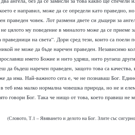
 два ангела, без да се замисли за това какво ще спечели и
което е направил, може да се определи като праведно, но
ен праведен човек. Лот размени двете си дъщери за анге
 не цялото му поведение в миналото може да се приеме за
а праведници на света“. Дори сред тези, които са поели п
никой не може да бъде наречен праведен. Независимо кол
 прославяш името Божие и нито удряш, нито ругаеш други
еш да бъдеш наречен праведен, защото това са качества, 
е да има. Най-важното сега е, че не познаваш Бог. Един
 в теб има малко нормална човешка природа, но не и еле
оято говори Бог. Така че нищо от това, което правиш не м
(Словото, Т.1 – Явяването и делото на Бог. Злите със сигурн