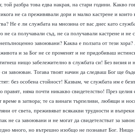
 той разбра това едва накрая, на стари години. Какво го
никога не са преживявали дори и малко кастрене и които 
тва? Не е ли службата на мнозина от вас днес като служб
о не са получавали съд, не са получавали кастрене и не
 непълноценно завоювани? Каква е ползата от тези хора?
 живота и за Бог не се променят и не придобиваш истинс
тигнеш нищо забележително в службата си! Без визия и 
 си завоюван. Тогава твоят начин да следваш Бог ще бъде
стят: без особена стойност! Казвам, че службата им е бе
то правят, няма почти никакво свидетелство! През целия 
т време в затвора; те са винаги търпеливи, любящи и нося
яни от света, преживяват всякакви трудности и въпреки
 пак не са завоювани и не могат да свидетелстват за заво
едно много, но вътрешно изобщо не познават Бог. Нищо 