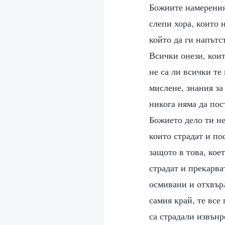
Божиите намерения;
слепи хора, които 
който да ги напътс
Всички онези, коит
не са ли всички те
мислене, знания за
никога няма да пос
Божието дело ти не
които страдат и по
защото в това, кое
страдат и прекарва
осмивани и отхвърл
самия край, те все
са страдали извънр