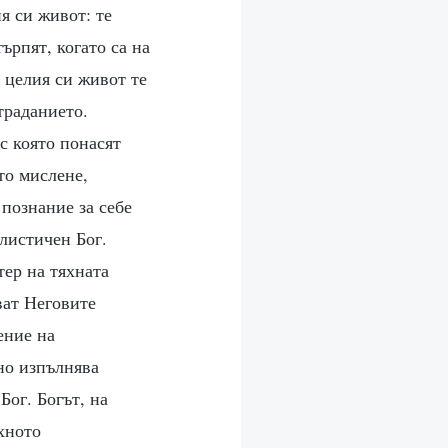
я си живот: те
ърпят, когато са на
з целия си живот те
траданието.
 с която понасят
то мислене,
 познание за себе
алистичен Бог.
тер на тяхната
ват Неговите
ение на
но изпълнява
Бог. Богът, на
яхното