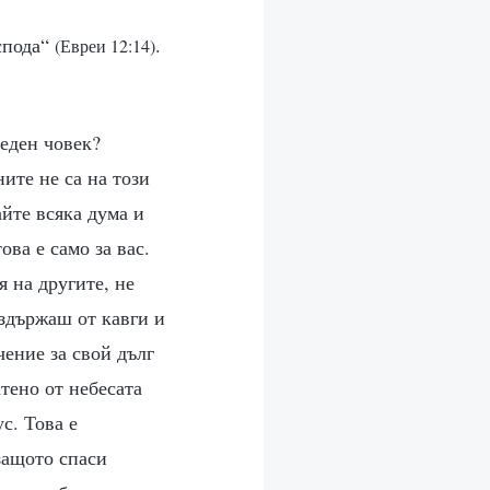
оспода“
.
(Евреи 12:14)
веден човек?
ите не са на този
айте всяка дума и
ва е само за вас.
 на другите, не
ъздържаш от кавги и
ение за свой дълг
тено от небесата
с. Това е
 защото спаси