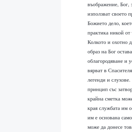
въображение, Бог, 
използват своето пр
Божието дело, коет
практика никой от 
Колкото и охотно д
образ на Бог остав
облагородяване и у
вярват в Спасителя
легенди и слухове.
принцип със затвор
крайна сметка може
края службата им о
им е основана само
може да донесе тов