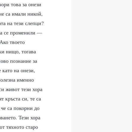
вори това за онези
не са имали никой,
ата на тези слепци?
 са се променили —
 Ако твоето
ки нищо, тогава
ново познание за
 като на онези,
зполезна именно
си живот тези хора
т кръста си, те са
 че са покорни до
юването. Тези хора
от тяхното старо