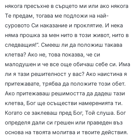
някога пресъхне в сърцето ми или ако някога
Те предам, тогава ме подложи на най-
суровото Си наказание и проклятие. И нека
няма прошка за мен нито в този живот, нито в
следващия!“. Смееш ли да положиш такава
клетва? Ако не, това показва, че си
малодушен и че все още обичаш себе си. Има
ли я тази решителност у вас? Ако наистина я
притежавате, трябва да положите този обет.
Ако притежаваш решимостта да дадеш тази
клетва, Бог ще осъществи намеренията ти.
Когато се заклеваш пред Бог, Той слуша. Бог
определя дали си грешен или праведен въз
основа на твоята молитва и твоите действия.