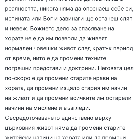
реалността, никога няма да опознаеш себе си,
истината или Бог и завинаги ще останеш сляп
и невеж. Божието дело за спасяване на
хората не е да им позволи да живеят
нормален човешки живот след кратък период
от време, нито е да промени техните
погрешни представи и доктрини. Неговата цел
по-скоро е да промени старите нрави на
хората, да промени изцяло стария им начин
на живот и да промени всичките им остарели
начини на мислене и възгледи.
Съсредоточаването единствено върху
църковния живот няма да промени старите
житейски навици на хората или да промени