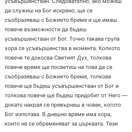
усъвършенстван. Следователно, ако можеш
да служиш на Бог искрено, ще се
съобразяваш с Божието бреме и ще имаш
повече възможности да бъдеш
усъвършенстван от Бог. Точно такава група
хора се усъвършенства в момента. Колкото
повече те докосва Светият Дух, толкова
повече време ще посветиш на това да се
съобразяваш с Божието бреме, толкова
повече ще бъдеш усъвършенстван от Бог и
толкова повече ще бъдеш придобит от Него —
докато накрая се превърнеш в човек, когото
Бог използва. В днешно време има хора,
които не се обременяват за църквата. Тези