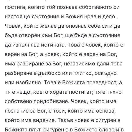
постига, когато той познава собственото си
настоящо състояние и Божия нрав и дело.
Човек, който желае да опознае себе си и да
бъде отворен към Бог, ще бъде в състояние
да изпълнява истината. Това е човек, който е
верен на Бог, а човек, който е верен на Бог,
има разбиране за Бог, независимо дали това
разбиране е дълбоко или плитко, оскъдно
или изобилно. Това е Божията праведност, а
тя е нещо, което хората постигат; тя е тяхно
собствено придобиване. Човек, който има
познание за Бог, е този, който има основа,
който има видение. Такъв човек е сигурен в
Божията плът, сигурен е в Божието слово и в