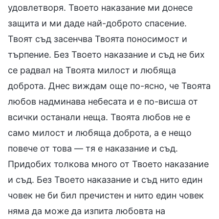
удовлетворя. Твоето наказание ми донесе
защита и ми даде най-доброто спасение.
Твоят съд засенчва Твоята поносимост и
търпение. Без Твоето наказание и съд не бих
се радвал на Твоята милост и любяща
доброта. Днес виждам още по-ясно, че Твоята
любов надминава небесата и е по-висша от
всички останали неща. Твоята любов не е
само милост и любяща доброта, а е нещо
повече от това — тя е наказание и съд.
Придобих толкова много от Твоето наказание
и съд. Без Твоето наказание и съд нито един
човек не би бил пречистен и нито един човек
няма да може да изпита любовта на