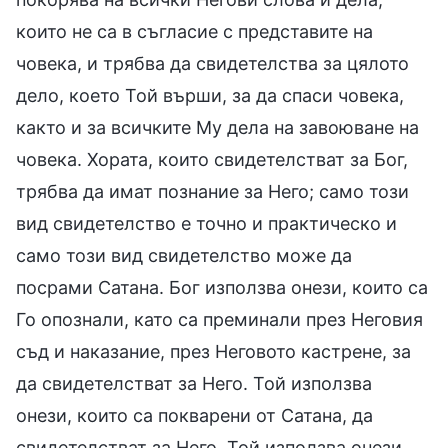
които не са в съгласие с представите на
човека, и трябва да свидетелства за цялото
дело, което Той върши, за да спаси човека,
както и за всичките Му дела на завоюване на
човека. Хората, които свидетелстват за Бог,
трябва да имат познание за Него; само този
вид свидетелство е точно и практическо и
само този вид свидетелство може да
посрами Сатана. Бог използва онези, които са
Го опознали, като са преминали през Неговия
съд и наказание, през Неговото кастрене, за
да свидетелстват за Него. Той използва
онези, които са покварени от Сатана, да
свидетелстват за Него. Той използва онези,