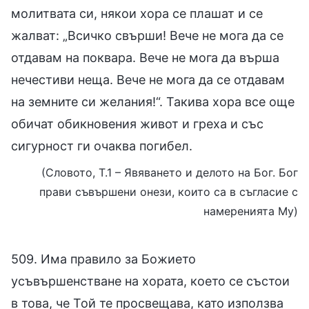
молитвата си, някои хора се плашат и се
жалват: „Всичко свърши! Вече не мога да се
отдавам на поквара. Вече не мога да върша
нечестиви неща. Вече не мога да се отдавам
на земните си желания!“. Такива хора все още
обичат обикновения живот и греха и със
сигурност ги очаква погибел.
(Словото, Т.1 – Явяването и делото на Бог. Бог
прави съвършени онези, които са в съгласие с
намеренията Му)
509. Има правило за Божието
усъвършенстване на хората, което се състои
в това, че Той те просвещава, като използва