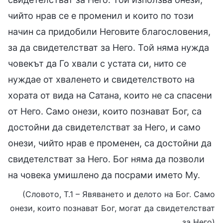
чийто нрав се е променил и които по този
начин са придобили Неговите благословения,
за да свидетелстват за Него. Той няма нужда
човекът да Го хвали с устата си, нито се
нуждае от хваленето и свидетелството на
хората от вида на Сатана, които не са спасени
от Него. Само онези, които познават Бог, са
достойни да свидетелстват за Него, и само
онези, чийто нрав е променен, са достойни да
свидетелстват за Него. Бог няма да позволи
на човека умишлено да посрами името Му.
(Словото, Т.1 – Явяването и делото на Бог. Само
онези, които познават Бог, могат да свидетелстват
за Него)