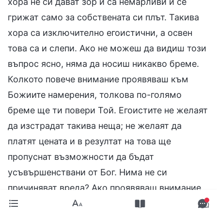
хора не си дават зор и са немарливи и се
грижат само за собствената си плът. Такива
хора са изключително егоистични, а освен
това са и слепи. Ако не можеш да видиш този
въпрос ясно, няма да носиш никакво бреме.
Колкото повече внимание проявяваш към
Божиите намерения, толкова по-голямо
бреме ще ти повери Той. Егоистите не желаят
да изстрадат такива неща; не желаят да
платят цената и в резултат на това ще
пропуснат възможности да бъдат
усъвършенствани от Бог. Нима не си
причиняват вреда? Ако проявяваш внимание
към Божиите намерения, ще поемеш