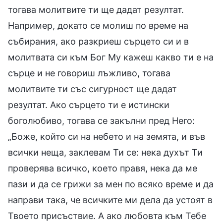
тогава молитвите ти ще дадат резултат.
Например, докато се молиш по време на
събирания, ако разкриеш сърцето си и в
молитвата си към Бог Му кажеш какво ти е на
сърце и не говориш лъжливо, тогава
молитвите ти със сигурност ще дадат
резултат. Ако сърцето ти е истински
боголюбиво, тогава се закълни пред Него:
„Боже, който си на небето и на земята, и във
всички неща, заклевам Ти се: нека духът Ти
проверява всичко, което правя, нека да ме
пази и да се грижи за мен по всяко време и да
направи така, че всичките ми дела да устоят в
Твоето присъствие. А ако любовта към Тебе