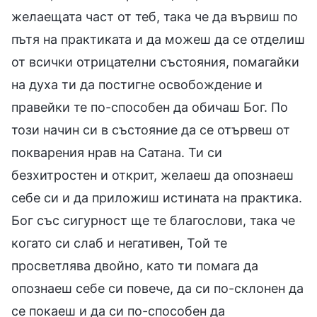
желаещата част от теб, така че да вървиш по
пътя на практиката и да можеш да се отделиш
от всички отрицателни състояния, помагайки
на духа ти да постигне освобождение и
правейки те по-способен да обичаш Бог. По
този начин си в състояние да се отървеш от
покварения нрав на Сатана. Ти си
безхитростен и открит, желаеш да опознаеш
себе си и да приложиш истината на практика.
Бог със сигурност ще те благослови, така че
когато си слаб и негативен, Той те
просветлява двойно, като ти помага да
опознаеш себе си повече, да си по-склонен да
се покаеш и да си по-способен да