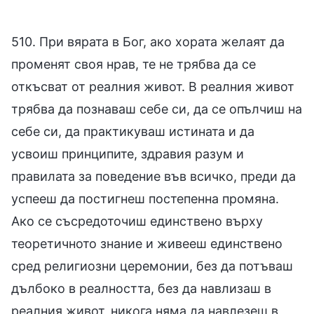
510. При вярата в Бог, ако хората желаят да
променят своя нрав, те не трябва да се
откъсват от реалния живот. В реалния живот
трябва да познаваш себе си, да се опълчиш на
себе си, да практикуваш истината и да
усвоиш принципите, здравия разум и
правилата за поведение във всичко, преди да
успееш да постигнеш постепенна промяна.
Ако се съсредоточиш единствено върху
теоретичното знание и живееш единствено
сред религиозни церемонии, без да потъваш
дълбоко в реалността, без да навлизаш в
реалния живот, никога няма да навлезеш в