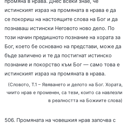
промяна в нрава. Днес всеки знае, че
истинският израз на промяната в нрава е да
се покориш на настоящите слова на Бог и да
познаваш истински Неговото ново дело. По
този начин предишното познание на хората за
Бог, което бе основано на представи, може да
бъде заличено и те да постигнат истинско
познание и покорство към Бог — само това е
истинският израз на промяната в нрава.
(Словото, Т.1 – Явяването и делото на Бог. Хората,
чиито нрав е променен, са тези, които са навлезли
в реалността на Божиите слова)
506. Промяната на човешкия нрав започва с