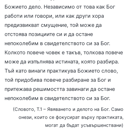
Божието дело. Независимо от това как Бог
работи или говори, или как други хора
предизвикват смущение, той може да
отстоява позициите си и да остане
непоколебим в свидетелството си за Бог.
Колкото повече човек е такъв, толкова повече
може да изпълнява истината, която разбира.
Тъй като винаги практикува Божието слово,
той придобива повече разбиране за Бог и
притежава решимостта завинаги да остане
непоколебим в свидетелството си за Бог.
(Словото, Т.1 – Явяването и делото на Бог. Само
онези, които се фокусират върху практиката,
могат да бъдат усъвършенствани)