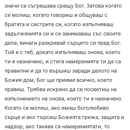
значи се съгрешава срещу Бог. Затова когато
се молиш, когато говориш и общуваш с
братята и сестрите си, когато изпълняваш
задълженията си и се занимаваш със своите
дела, винаги разкривай сърцето си пред Бог.
Той е с теб, докато изпълняваш онова, което
ти е назначено, и стига намеренията ти да са
правилни и да го вършиш заради делото на
Божия дом, Бог ще приеме всичко, което
правиш. Трябва искрено да се посветиш на
изпълнението на онова, което ти е назначено.
Когато се молиш, ако имаш боголюбиво
сърце и ако търсиш Божията грижа, защита и
надзор, ако такива са намерениятати, то