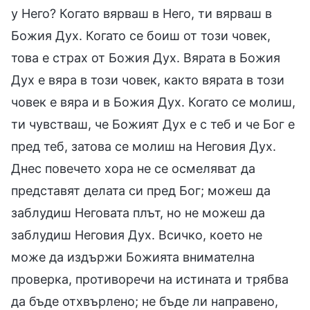
у Него? Когато вярваш в Него, ти вярваш в
Божия Дух. Когато се боиш от този човек,
това е страх от Божия Дух. Вярата в Божия
Дух е вяра в този човек, както вярата в този
човек е вяра и в Божия Дух. Когато се молиш,
ти чувстваш, че Божият Дух е с теб и че Бог е
пред теб, затова се молиш на Неговия Дух.
Днес повечето хора не се осмеляват да
представят делата си пред Бог; можеш да
заблудиш Неговата плът, но не можеш да
заблудиш Неговия Дух. Всичко, което не
може да издържи Божията внимателна
проверка, противоречи на истината и трябва
да бъде отхвърлено; не бъде ли направено,