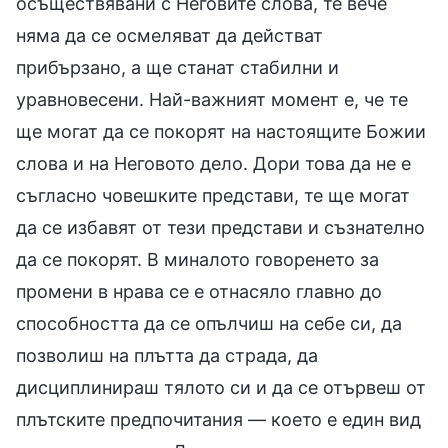
осъществявани с Неговите слова, те вече
няма да се осмеляват да действат
прибързано, а ще станат стабилни и
уравновесени. Най-важният момент е, че те
ще могат да се покорят на настоящите Божии
слова и на Неговото дело. Дори това да не е
съгласно човешките представи, те ще могат
да се избавят от тези представи и съзнателно
да се покорят. В миналото говоренето за
промени в нрава се е отнасяло главно до
способността да се опълчиш на себе си, да
позволиш на плътта да страда, да
дисциплинираш тялото си и да се отървеш от
плътските предпочитания — което е един вид