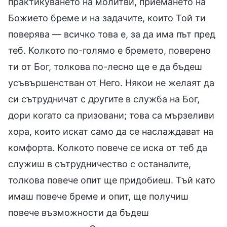
практикуването на молитви, приемането на
Божието бреме и на задачите, които Той ти
поверява — всичко това е, за да има път пред
теб. Колкото по-голямо е бремето, поверено
ти от Бог, толкова по-лесно ще е да бъдеш
усъвършенстван от Него. Някои не желаят да
си сътрудничат с другите в служба на Бог,
дори когато са призовани; това са мързеливи
хора, които искат само да се наслаждават на
комфорта. Колкото повече се иска от теб да
служиш в сътрудничество с останалите,
толкова повече опит ще придобиеш. Тъй като
имаш повече бреме и опит, ще получиш
повече възможности да бъдеш