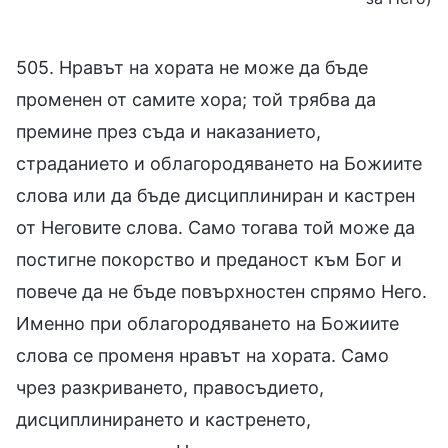
505. Нравът на хората не може да бъде
променен от самите хора; той трябва да
премине през съда и наказанието,
страданието и облагородяването на Божиите
слова или да бъде дисциплиниран и кастрен
от Неговите слова. Само тогава той може да
постигне покорство и преданост към Бог и
повече да не бъде повърхностен спрямо Него.
Именно при облагородяването на Божиите
слова се променя нравът на хората. Само
чрез разкриването, правосъдието,
дисциплинирането и кастренето,