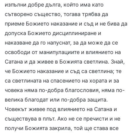
изпълни добре дълга, който има като
сътворено същество, тогава трябва да
приеме Божието наказание и съд и не бива да
допуска Божието дисциплиниране и
наказване да го напуснат, за да може да се
освободи от манипулациите и влиянието на
Сатана и да живее в Божията светлина. Знай,
че Божието наказание и съд са светлина; те
са светлината на спасението на хората и за
човека няма по-добра благословия, няма по-
велика благодат или по-добра защита.
Човекът живее под влиянието на Сатана и
съществува в плът. Ако не се пречисти и не
получи Божията закрила, той ще става все