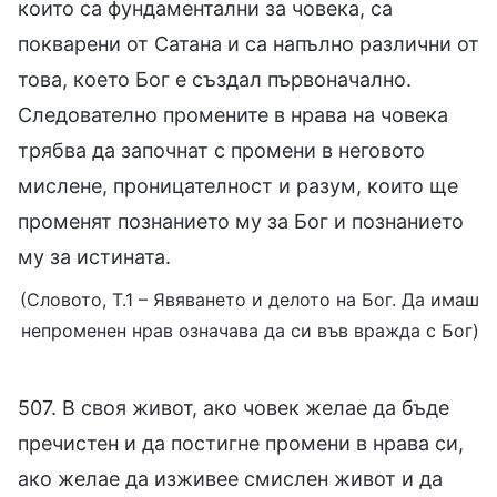
които са фундаментални за човека, са
покварени от Сатана и са напълно различни от
това, което Бог е създал първоначално.
Следователно промените в нрава на човека
трябва да започнат с промени в неговото
мислене, проницателност и разум, които ще
променят познанието му за Бог и познанието
му за истината.
(Словото, Т.1 – Явяването и делото на Бог. Да имаш
непроменен нрав означава да си във вражда с Бог)
507. В своя живот, ако човек желае да бъде
пречистен и да постигне промени в нрава си,
ако желае да изживее смислен живот и да