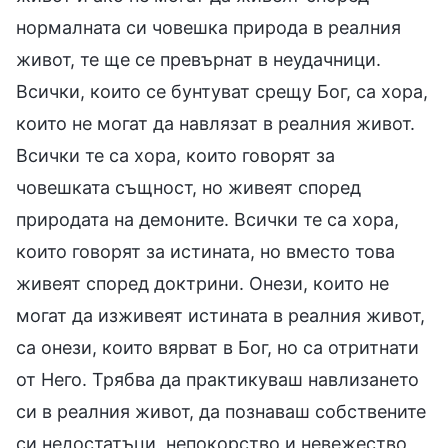
нормалната си човешка природа в реалния
живот, те ще се превърнат в неудачници.
Всички, които се бунтуват срещу Бог, са хора,
които не могат да навлязат в реалния живот.
Всички те са хора, които говорят за
човешката същност, но живеят според
природата на демоните. Всички те са хора,
които говорят за истината, но вместо това
живеят според доктрини. Онези, които не
могат да изживеят истината в реалния живот,
са онези, които вярват в Бог, но са отритнати
от Него. Трябва да практикуваш навлизането
си в реалния живот, да познаваш собствените
си недостатъци, непокорство и невежество,