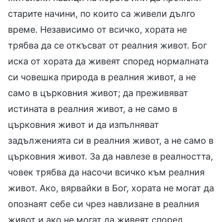
старите начини, по които са живели дълго
време. Независимо от всичко, хората не
трябва да се откъсват от реалния живот. Бог
иска от хората да живеят според нормалната
си човешка природа в реалния живот, а не
само в църковния живот; да преживяват
истината в реалния живот, а не само в
църковния живот и да изпълняват
задълженията си в реалния живот, а не само в
църковния живот. За да навлезе в реалността,
човек трябва да насочи всичко към реалния
живот. Ако, вярвайки в Бог, хората не могат да
опознаят себе си чрез навлизане в реалния
живот и ако не могат да живеят според