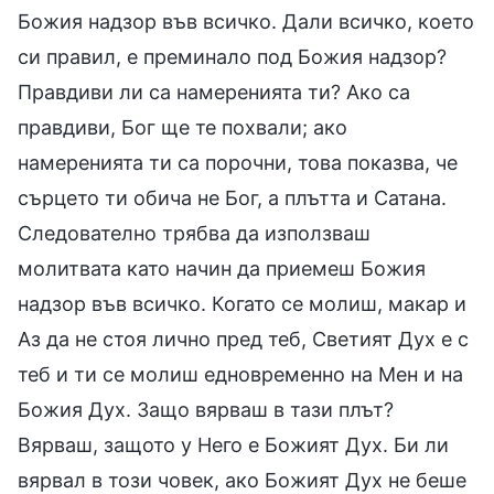
Божия надзор във всичко. Дали всичко, което
си правил, е преминало под Божия надзор?
Правдиви ли са намеренията ти? Ако са
правдиви, Бог ще те похвали; ако
намеренията ти са порочни, това показва, че
сърцето ти обича не Бог, а плътта и Сатана.
Следователно трябва да използваш
молитвата като начин да приемеш Божия
надзор във всичко. Когато се молиш, макар и
Аз да не стоя лично пред теб, Светият Дух е с
теб и ти се молиш едновременно на Мен и на
Божия Дух. Защо вярваш в тази плът?
Вярваш, защото у Него е Божият Дух. Би ли
вярвал в този човек, ако Божият Дух не беше