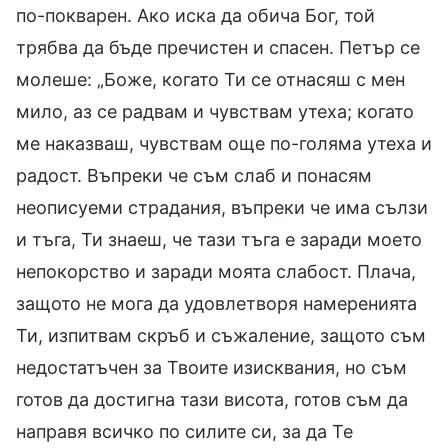
по-покварен. Ако иска да обича Бог, той
трябва да бъде пречистен и спасен. Петър се
молеше: „Боже, когато Ти се отнасяш с мен
мило, аз се радвам и чувствам утеха; когато
ме наказваш, чувствам още по-голяма утеха и
радост. Въпреки че съм слаб и понасям
неописуеми страдания, въпреки че има сълзи
и тъга, Ти знаеш, че тази тъга е заради моето
непокорство и заради моята слабост. Плача,
защото не мога да удовлетворя намеренията
Ти, изпитвам скръб и съжаление, защото съм
недостатъчен за Твоите изисквания, но съм
готов да достигна тази висота, готов съм да
направя всичко по силите си, за да Те