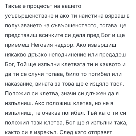
Такъв е процесът на вашето
усъвършенстване и ако ти наистина вярваш в
получаването на съвършенството, тогава ще
представиш всичките си дела пред Бог и ще
приемеш Неговия надзор. Ако извършиш
някакво дръзко неподчинение или предадеш
Бог, Той ще изпълни клетвата ти и каквото и
да ти се случи тогава, било то погибел или
наказание, вината за това ще е изцяло твоя.
Положил си клетва, значи си длъжен да я
изпълниш. Ако положиш клетва, но не я
изпълниш, те очаква погибел. Тъй като ти си
положил тази клетва, Бог ще я изпълни така,
както си я изрекъл. След като отправят