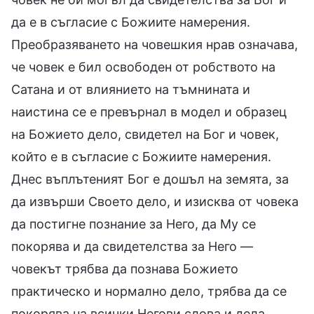
да е в съгласие с Божиите намерения.
Преобразяването на човешкия нрав означава,
че човек е бил освободен от робството на
Сатана и от влиянието на тъмнината и
наистина се е превърнал в модел и образец
на Божието дело, свидетел на Бог и човек,
който е в съгласие с Божиите намерения.
Днес въплътеният Бог е дошъл на земята, за
да извърши Своето дело, и изисква от човека
да постигне познание за Него, да Му се
покорява и да свидетелства за Него —
човекът трябва да познава Божието
практическо и нормално дело, трябва да се
покорява на всички Негови слова и дела,