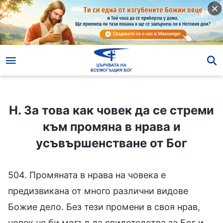
Н. За това как човек да се стреми към промяна в нрава и усъвършенстване от Бог
Н. За това как човек да се стреми
към промяна в нрава и
усъвършенстване от Бог
504. Промяната в нрава на човека е
предизвикана от много различни видове
Божие дело. Без тези промени в своя нрав,
човек не би могъл да свидетелства за Бог и