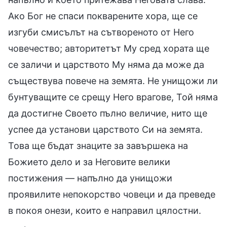
Ако Бог не спаси покварените хора, ще се
изгуби смисълът на сътвореното от Него
човечество; авторитетът Му сред хората ще
се заличи и царството Му няма да може да
съществува повече на земята. Не унищожи ли
бунтуващите се срещу Него врагове, Той няма
да достигне Своето пълно величие, нито ще
успее да установи царството Си на земята.
Това ще бъдат знаците за завършека на
Божието дело и за Неговите велики
постижения — напълно да унищожи
проявилите непокорство човеци и да преведе
в покоя онези, които е направил цялостни.