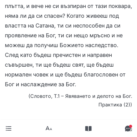
плътта, и вече не си възпиран от тази поквара,
няма ли да си спасен? Когато живееш под
властта на Сатана, ти си неспособен да си
проявление на Бог, ти си нещо мръсно и не
можеш да получиш Божието наследство.
След като бъдеш пречистен и направен
съвършен, ти ще бъдеш свят, ще бъдеш
нормален човек и ще бъдеш благословен от
Бог и наслаждение за Бог.
(Словото, Т.1 – Явяването и делото на Бог.
Практика (2))
494. Целият живот на хората преминава под
властта на Сатана и няма нито един човек,