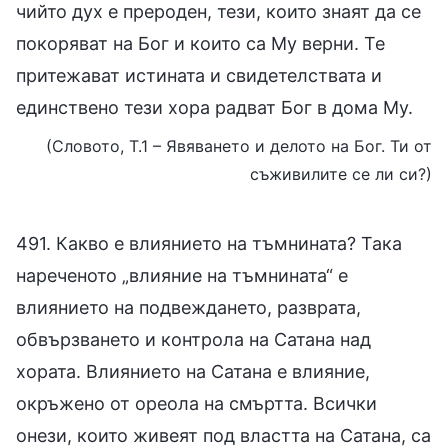
чийто дух е прероден, тези, които знаят да се
покоряват на Бог и които са Му верни. Те
притежават истината и свидетелствата и
единствено тези хора радват Бог в дома Му.
(Словото, Т.1 – Явяването и делото на Бог. Ти от
съживилите се ли си?)
491. Какво е влиянието на тъмнината? Така
нареченото „влияние на тъмнината“ е
влиянието на подвеждането, разврата,
обвързването и контрола на Сатана над
хората. Влиянието на Сатана е влияние,
окръжено от ореола на смъртта. Всички
онези, които живеят под властта на Сатана, са