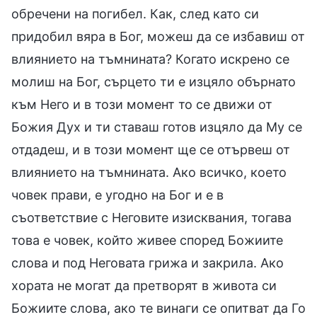
обречени на погибел. Как, след като си
придобил вяра в Бог, можеш да се избавиш от
влиянието на тъмнината? Когато искрено се
молиш на Бог, сърцето ти е изцяло обърнато
към Него и в този момент то се движи от
Божия Дух и ти ставаш готов изцяло да Му се
отдадеш, и в този момент ще се отървеш от
влиянието на тъмнината. Ако всичко, което
човек прави, е угодно на Бог и е в
съответствие с Неговите изисквания, тогава
това е човек, който живее според Божиите
слова и под Неговата грижа и закрила. Ако
хората не могат да претворят в живота си
Божиите слова, ако те винаги се опитват да Го