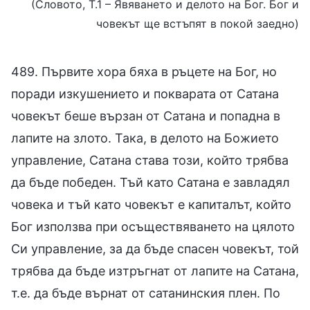
(Словото, Т.1 – Явяването и делото на Бог. Бог и
човекът ще встъпят в покой заедно)
489. Първите хора бяха в ръцете на Бог, но
поради изкушението и покварата от Сатана
човекът беше вързан от Сатана и попадна в
лапите на злото. Така, в делото на Божието
управление, Сатана става този, който трябва
да бъде победен. Тъй като Сатана е завладял
човека и тъй като човекът е капиталът, който
Бог използва при осъществяването на цялото
Си управление, за да бъде спасен човекът, той
трябва да бъде изтръгнат от лапите на Сатана,
т.е. да бъде върнат от сатанинския плен. По