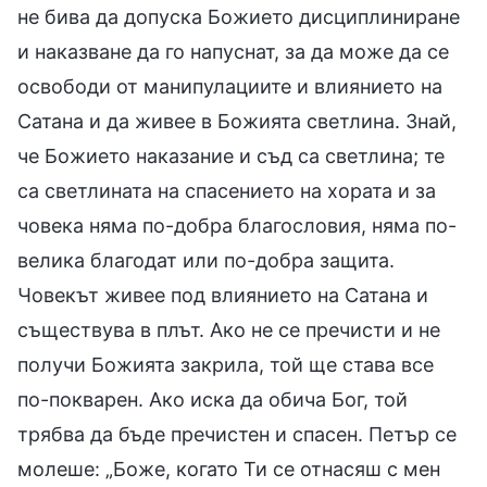
не бива да допуска Божието дисциплиниране
и наказване да го напуснат, за да може да се
освободи от манипулациите и влиянието на
Сатана и да живее в Божията светлина. Знай,
че Божието наказание и съд са светлина; те
са светлината на спасението на хората и за
човека няма по-добра благословия, няма по-
велика благодат или по-добра защита.
Човекът живее под влиянието на Сатана и
съществува в плът. Ако не се пречисти и не
получи Божията закрила, той ще става все
по-покварен. Ако иска да обича Бог, той
трябва да бъде пречистен и спасен. Петър се
молеше: „Боже, когато Ти се отнасяш с мен