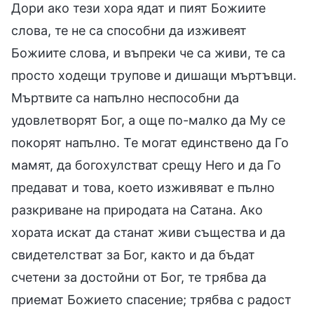
Дори ако тези хора ядат и пият Божиите
слова, те не са способни да изживеят
Божиите слова, и въпреки че са живи, те са
просто ходещи трупове и дишащи мъртъвци.
Мъртвите са напълно неспособни да
удовлетворят Бог, а още по-малко да Му се
покорят напълно. Те могат единствено да Го
мамят, да богохулстват срещу Него и да Го
предават и това, което изживяват е пълно
разкриване на природата на Сатана. Ако
хората искат да станат живи същества и да
свидетелстват за Бог, както и да бъдат
счетени за достойни от Бог, те трябва да
приемат Божието спасение; трябва с радост