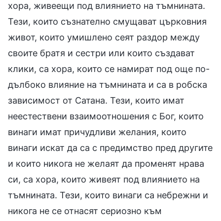
хора, живеещи под влиянието на тъмнината.
Тези, които съзнателно смущават църковния
живот, които умишлено сеят раздор между
своите братя и сестри или които създават
клики, са хора, които се намират под още по-
дълбоко влияние на тъмнината и са в робска
зависимост от Сатана. Тези, които имат
неестествени взаимоотношения с Бог, които
винаги имат причудливи желания, които
винаги искат да са с предимство пред другите
и които никога не желаят да променят нрава
си, са хора, които живеят под влиянието на
тъмнината. Тези, които винаги са небрежни и
никога не се отнасят сериозно към