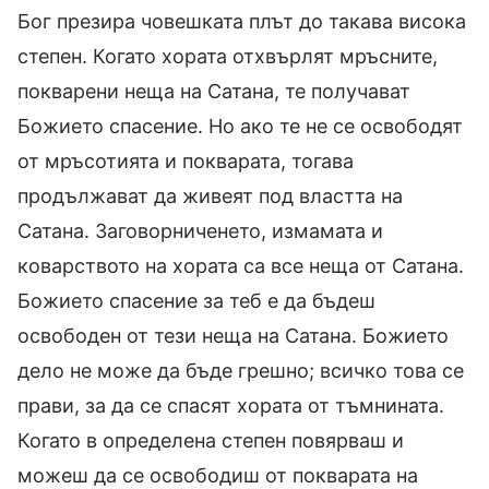
Бог презира човешката плът до такава висока
степен. Когато хората отхвърлят мръсните,
покварени неща на Сатана, те получават
Божието спасение. Но ако те не се освободят
от мръсотията и покварата, тогава
продължават да живеят под властта на
Сатана. Заговорниченето, измамата и
коварството на хората са все неща от Сатана.
Божието спасение за теб е да бъдеш
освободен от тези неща на Сатана. Божието
дело не може да бъде грешно; всичко това се
прави, за да се спасят хората от тъмнината.
Когато в определена степен повярваш и
можеш да се освободиш от покварата на