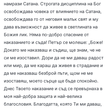
намрази Сатана. Строгата дисциплина на Бог
освобождава човека от влиянието на Сатана,
освобождава го от неговия малък свят и му
дава възможност да живее в светлината на
Божия лик. Няма по-добро спасение от
наказанието и съда! Петър се молеше: „Боже!
Докато ме наказваш и съдиш, ще знам, че не
си ме изоставил. Дори да не ми даваш радост
или мир, да ме караш да живея в страдание и
да ме наказваш безброй пъти, щом не ме
изоставяш, моето сърце ще бъде спокойно.
Днес Твоето наказание и съд се превърнаха в
моя най-добра защита и най-велика
благословия. Благодатта, която Ти ми даваш,