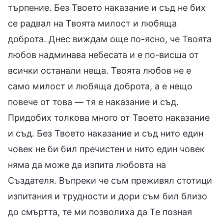
търпение. Без Твоето наказание и съд не бих
се радвал на Твоята милост и любяща
доброта. Днес виждам още по-ясно, че Твоята
любов надминава небесата и е по-висша от
всички останали неща. Твоята любов не е
само милост и любяща доброта, а е нещо
повече от това — тя е наказание и съд.
Придобих толкова много от Твоето наказание
и съд. Без Твоето наказание и съд нито един
човек не би бил пречистен и нито един човек
няма да може да изпита любовта на
Създателя. Въпреки че съм преживял стотици
изпитания и трудности и дори съм бил близо
до смъртта, те ми позволиха да Те позная