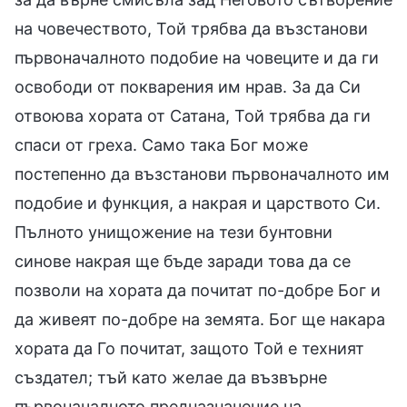
на човечеството, Той трябва да възстанови
първоначалното подобие на човеците и да ги
освободи от покварения им нрав. За да Си
отвоюва хората от Сатана, Той трябва да ги
спаси от греха. Само така Бог може
постепенно да възстанови първоначалното им
подобие и функция, а накрая и царството Си.
Пълното унищожение на тези бунтовни
синове накрая ще бъде заради това да се
позволи на хората да почитат по-добре Бог и
да живеят по-добре на земята. Бог ще накара
хората да Го почитат, защото Той е техният
създател; тъй като желае да възвърне
първоначалното предназначение на