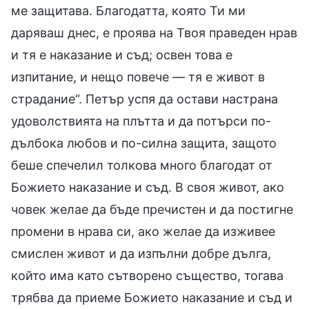
ме защитава. Благодатта, която Ти ми
даряваш днес, е проява на Твоя праведен нрав
и тя е наказание и съд; освен това е
изпитание, и нещо повече — тя е живот в
страдание“. Петър успя да остави настрана
удоволствията на плътта и да потърси по-
дълбока любов и по-силна защита, защото
беше спечелил толкова много благодат от
Божието наказание и съд. В своя живот, ако
човек желае да бъде пречистен и да постигне
промени в нрава си, ако желае да изживее
смислен живот и да изпълни добре дълга,
който има като сътворено същество, тогава
трябва да приеме Божието наказание и съд и