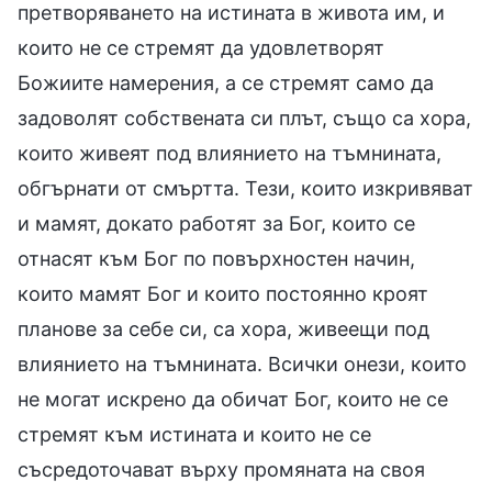
претворяването на истината в живота им, и
които не се стремят да удовлетворят
Божиите намерения, а се стремят само да
задоволят собствената си плът, също са хора,
които живеят под влиянието на тъмнината,
обгърнати от смъртта. Тези, които изкривяват
и мамят, докато работят за Бог, които се
отнасят към Бог по повърхностен начин,
които мамят Бог и които постоянно кроят
планове за себе си, са хора, живеещи под
влиянието на тъмнината. Всички онези, които
не могат искрено да обичат Бог, които не се
стремят към истината и които не се
съсредоточават върху промяната на своя