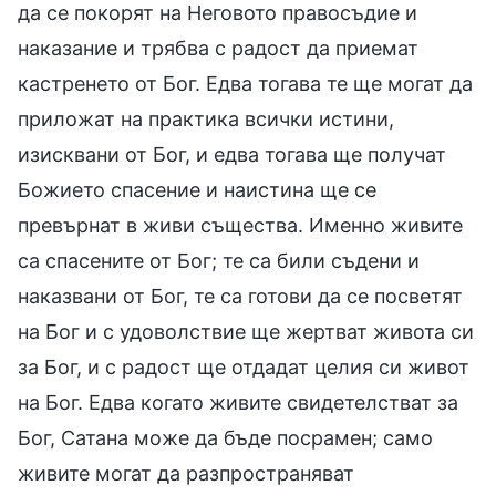
да се покорят на Неговото правосъдие и
наказание и трябва с радост да приемат
кастренето от Бог. Едва тогава те ще могат да
приложат на практика всички истини,
изисквани от Бог, и едва тогава ще получат
Божието спасение и наистина ще се
превърнат в живи същества. Именно живите
са спасените от Бог; те са били съдени и
наказвани от Бог, те са готови да се посветят
на Бог и с удоволствие ще жертват живота си
за Бог, и с радост ще отдадат целия си живот
на Бог. Едва когато живите свидетелстват за
Бог, Сатана може да бъде посрамен; само
живите могат да разпространяват