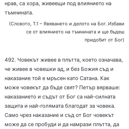
нрав, са хора, живеещи под влиянието на
тъмнината.
(Словото, Т.1 – Явяването и делото на Бог. Избави
се от влиянието на тъмнината и ще бъдеш
придобит от Бог)
492. Човекът живее в плътта, което означава,
че живее в човешки ад, и без Божия съд и
наказание той е мръсен като Сатана. Как
може човекът да бъде свят? Петър вярваше:
наказанието и съдът от Бог са най-силната
защита и най-голямата благодат за човека.
Само чрез наказание и съд от Бог човекът
може да се пробуди и да намрази плътта, да