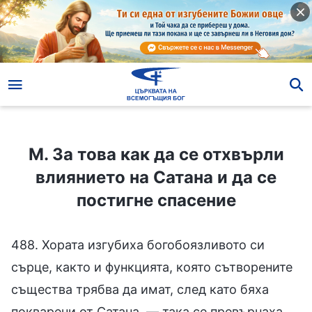
М. За това как да се отхвърли влиянието на Сатана и да се постигне спасение
М. За това как да се отхвърли
влиянието на Сатана и да се
постигне спасение
488. Хората изгубиха богобоязливото си
сърце, както и функцията, която сътворените
същества трябва да имат, след като бяха
покварени от Сатана, — така се превърнаха