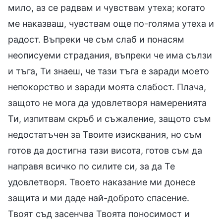
мило, аз се радвам и чувствам утеха; когато
ме наказваш, чувствам още по-голяма утеха и
радост. Въпреки че съм слаб и понасям
неописуеми страдания, въпреки че има сълзи
и тъга, Ти знаеш, че тази тъга е заради моето
непокорство и заради моята слабост. Плача,
защото не мога да удовлетворя намеренията
Ти, изпитвам скръб и съжаление, защото съм
недостатъчен за Твоите изисквания, но съм
готов да достигна тази висота, готов съм да
направя всичко по силите си, за да Те
удовлетворя. Твоето наказание ми донесе
защита и ми даде най-доброто спасение.
Твоят съд засенчва Твоята поносимост и