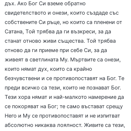
дъх. Ако Бог Си вземе обратно
свидетелството и онези, които създаде със
собствените Си ръце, но които са пленени от
Сатана, Той трябва да ги възкреси, за да
станат отново живи същества. Той трябва
отново да ги приеме при себе Си, за да
живеят в светлината Му. Мъртвите са онези,
които нямат дух, които са крайно
безчувствени и се противопоставят на Бог. Те
преди всичко са тези, които не познават Бог.
Тези хора нямат и най-малкото намерение да
се покоряват на Бог; те само въстават срещу
Него и Му се противопоставят и не изпитват
абсолютно никаква лоялност. Живите са тези,