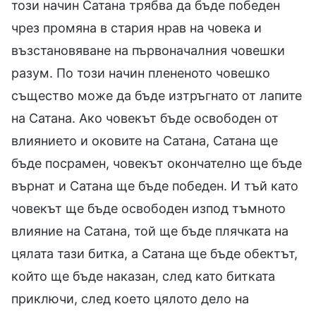
този начин Сатана трябва да бъде победен
чрез промяна в стария нрав на човека и
възстановяване на първоначалния човешки
разум. По този начин плененото човешко
същество може да бъде изтръгнато от лапите
на Сатана. Ако човекът бъде освободен от
влиянието и оковите на Сатана, Сатана ще
бъде посрамен, човекът окончателно ще бъде
върнат и Сатана ще бъде победен. И тъй като
човекът ще бъде освободен изпод тъмното
влияние на Сатана, той ще бъде плячката на
цялата тази битка, а Сатана ще бъде обектът,
който ще бъде наказан, след като битката
приключи, след което цялото дело на