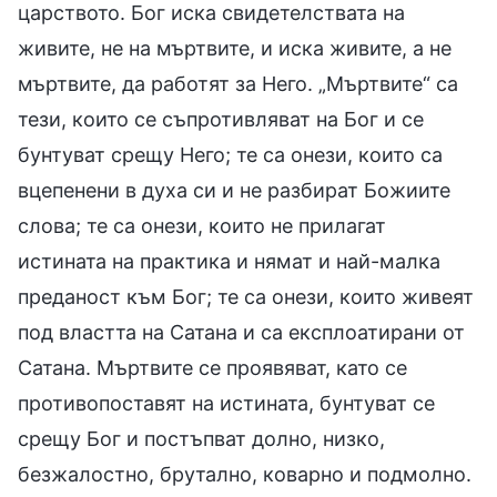
царството. Бог иска свидетелствата на
живите, не на мъртвите, и иска живите, а не
мъртвите, да работят за Него. „Мъртвите“ са
тези, които се съпротивляват на Бог и се
бунтуват срещу Него; те са онези, които са
вцепенени в духа си и не разбират Божиите
слова; те са онези, които не прилагат
истината на практика и нямат и най-малка
преданост към Бог; те са онези, които живеят
под властта на Сатана и са експлоатирани от
Сатана. Мъртвите се проявяват, като се
противопоставят на истината, бунтуват се
срещу Бог и постъпват долно, низко,
безжалостно, брутално, коварно и подмолно.