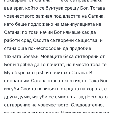
във враг, който се бунтува срещу Бог. Тогава
човечеството заживя под властта на Сатана,
като беше подложено на манипулацията на
Сатана; по този начин Бог нямаше как да
работи сред Своите сътворени същества, и
стана още по-неспособен да придобие
тяхната боязън. Човеците бяха сътворени от
Бог и трябва да Го почитат, но вместо това те
Му обърнаха гръб и почитаха Сатана. В
сърцата им Сатана стана техен идол. Така Бог
изгуби Своята позиция в сърцата на хората, с
други думи, изгуби се смисълът зад Неговото
сътворение на човечеството. Следователно,
за да върне смисъла зад Неговото сътворение