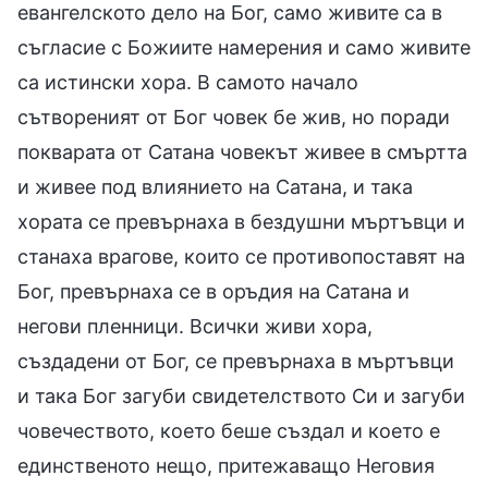
евангелското дело на Бог, само живите са в
съгласие с Божиите намерения и само живите
са истински хора. В самото начало
сътвореният от Бог човек бе жив, но поради
покварата от Сатана човекът живее в смъртта
и живее под влиянието на Сатана, и така
хората се превърнаха в бездушни мъртъвци и
станаха врагове, които се противопоставят на
Бог, превърнаха се в оръдия на Сатана и
негови пленници. Всички живи хора,
създадени от Бог, се превърнаха в мъртъвци
и така Бог загуби свидетелството Си и загуби
човечеството, което беше създал и което е
единственото нещо, притежаващо Неговия