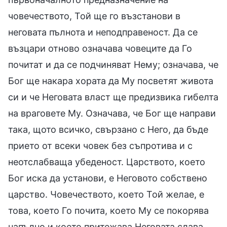
човечеството, Той ще го възстанови в
неговата пълнота и неподправеност. Да се
възцари отново означава човеците да Го
почитат и да се подчиняват Нему; означава, че
Бог ще накара хората да Му посветят живота
си и че Неговата власт ще предизвика гибелта
на враговете Му. Означава, че Бог ще направи
така, щото всичко, свързано с Него, да бъде
прието от всеки човек без съпротива и с
неотслабваща убеденост. Царството, което
Бог иска да установи, е Неговото собствено
царство. Човечеството, което Той желае, е
това, което Го почита, което Му се покорява
напълно и което притежава Неговата слава.