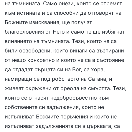
на тъмнината. Само онези, които се стремят
към истината и са способни да отговорят на
Божиите изисквания, ще получат
благословения от Него и само те ще избягнат
влиянието на тъмнината. Тези, които не са
били освободени, които винаги са възпирани
от нещо конкретно и които не са в състояние
да отдадат сърцата си на Бог, са хора,
намиращи се под робството на Сатана, и
живеят окръжени от ореола на смъртта. Тези,
които се отнасят недобросъвестно към
собствените си задължения, които не
изпълняват Божиите поръчения и които не
изпълняват задълженията си в църквата, са