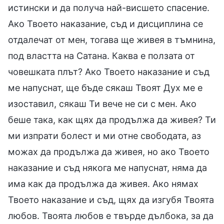
истински и да получа най-висшето спасение.
Ако Твоето наказание, съд и дисциплина се
отдалечат от мен, тогава ще живея в тъмнина,
под властта на Сатана. Каква е ползата от
човешката плът? Ако Твоето наказание и съд
ме напуснат, ще бъде сякаш Твоят Дух ме е
изоставил, сякаш Ти вече не си с мен. Ако
беше така, как щях да продължа да живея? Ти
ми изпрати болест и ми отне свободата, аз
можах да продължа да живея, но ако Твоето
наказание и съд някога ме напуснат, няма да
има как да продължа да живея. Ако нямах
Твоето наказание и съд, щях да изгубя Твоята
любов. Твоята любов е твърде дълбока, за да