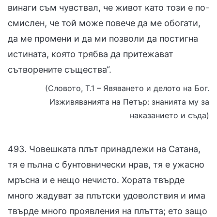
винаги съм чувствал, че живот като този е по-
смислен, че той може повече да ме обогати,
да ме промени и да ми позволи да постигна
истината, която трябва да притежават
сътворените същества“.
(Словото, Т.1 – Явяването и делото на Бог.
Изживяванията на Петър: знанията му за
наказанието и съда)
493. Човешката плът принадлежи на Сатана,
тя е пълна с бунтовнически нрав, тя е ужасно
мръсна и е нещо нечисто. Хората твърде
много жадуват за плътски удоволствия и има
твърде много проявления на плътта; ето защо