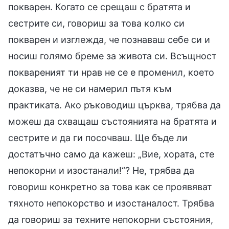
покварен. Когато се срещаш с братята и
сестрите си, говориш за това колко си
покварен и изглежда, че познаваш себе си и
носиш голямо бреме за живота си. Всъщност
поквареният ти нрав не се е променил, което
доказва, че не си намерил пътя към
практиката. Ако ръководиш църква, трябва да
можеш да схващаш състоянията на братята и
сестрите и да ги посочваш. Ще бъде ли
достатъчно само да кажеш: „Вие, хората, сте
непокорни и изостанали!“? Не, трябва да
говориш конкретно за това как се проявяват
тяхното непокорство и изостаналост. Трябва
да говориш за техните непокорни състояния,