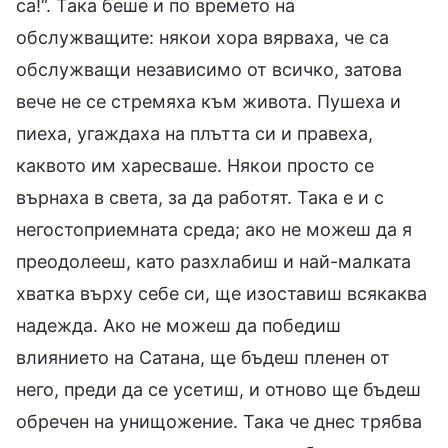
са!“. Така беше и по времето на
обслужващите: някои хора вярваха, че са
обслужващи независимо от всичко, затова
вече не се стремяха към живота. Пушеха и
пиеха, угаждаха на плътта си и правеха,
каквото им харесваше. Някои просто се
върнаха в света, за да работят. Така е и с
негостоприемната среда; ако не можеш да я
преодолееш, като разхлабиш и най-малката
хватка върху себе си, ще изоставиш всякаква
надежда. Ако не можеш да победиш
влиянието на Сатана, ще бъдеш пленен от
него, преди да се усетиш, и отново ще бъдеш
обречен на унищожение. Така че днес трябва