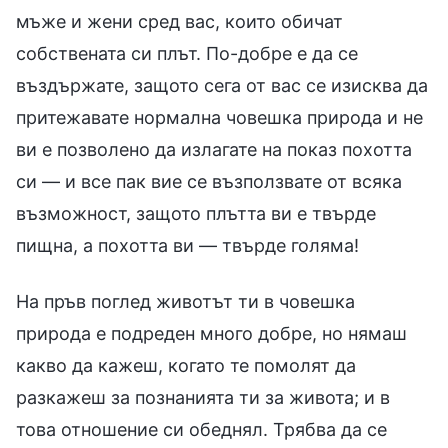
мъже и жени сред вас, които обичат
собствената си плът. По-добре е да се
въздържате, защото сега от вас се изисква да
притежавате нормална човешка природа и не
ви е позволено да излагате на показ похотта
си — и все пак вие се възползвате от всяка
възможност, защото плътта ви е твърде
пищна, а похотта ви — твърде голяма!
На пръв поглед животът ти в човешка
природа е подреден много добре, но нямаш
какво да кажеш, когато те помолят да
разкажеш за познанията ти за живота; и в
това отношение си обеднял. Трябва да се