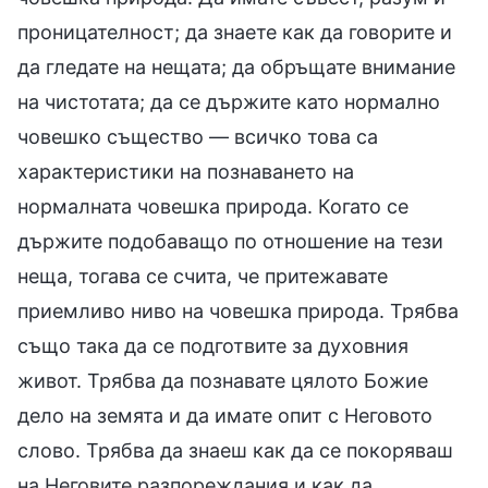
проницателност; да знаете как да говорите и
да гледате на нещата; да обръщате внимание
на чистотата; да се държите като нормално
човешко същество — всичко това са
характеристики на познаването на
нормалната човешка природа. Когато се
държите подобаващо по отношение на тези
неща, тогава се счита, че притежавате
приемливо ниво на човешка природа. Трябва
също така да се подготвите за духовния
живот. Трябва да познавате цялото Божие
дело на земята и да имате опит с Неговото
слово. Трябва да знаеш как да се покоряваш
на Неговите разпореждания и как да