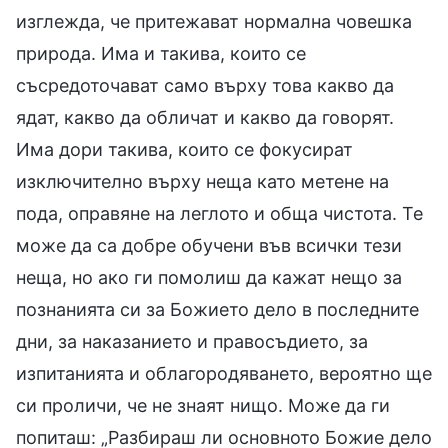
изглежда, че притежават нормална човешка
природа. Има и такива, които се
съсредоточават само върху това какво да
ядат, какво да обличат и какво да говорят.
Има дори такива, които се фокусират
изключително върху неща като метене на
пода, оправяне на леглото и обща чистота. Те
може да са добре обучени във всички тези
неща, но ако ги помолиш да кажат нещо за
познанията си за Божието дело в последните
дни, за наказанието и правосъдието, за
изпитанията и облагородяването, вероятно ще
си проличи, че не знаят нищо. Може да ги
попиташ: „Разбираш ли основното Божие дело