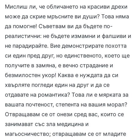
Мислиш ли, че обличането на красиви дрехи
може да скрие мръсните ви души? Това няма
да помогне! Съветвам ви да бъдете по-
реалистични: не бъдете измамни и фалшиви и
не парадирайте. Вие демонстрирате похотта
си един пред друг, но единственото, което ще
получите в замяна, е вечно страдание и
безмилостен укор! Каква е нуждата да си
хвърляте погледи един на друг и да се
отдавате на романтика? Това ли е мярката за
вашата почтеност, степента на вашия морал?
Отвращавам се от онези сред вас, които се
занимават със зла медицина и
магьосничество; отвращавам се от младите