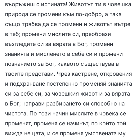
въоръжиш с истината! Животът ти в човешка
природа се промени към по-добро, а така
също трябва да се промени и животът вътре
в теб; промени мислите си, преобрази
възгледите си за вярата в Бог, промени
знанията и мисленето в себе си и промени
познанието за Бог, каквото съществува в
твоите представи. Чрез кастрене, откровения
и подхранване постепенно променяй знанията
си за себе си, за човешкия живот и за вярата
в Бог; направи разбирането си способно на
чистота. По този начин мислите в човека се
променят, променя се начинът, по който той
вижда нещата, и се променя умствената му