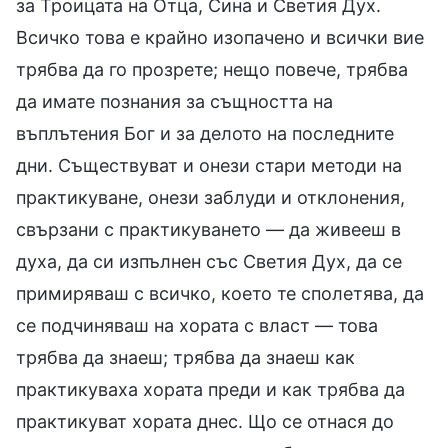
за Троицата на Отца, Сина и Светия Дух.
Всичко това е крайно изопачено и всички вие
трябва да го прозрете; нещо повече, трябва
да имате познания за същността на
въплътения Бог и за делото на последните
дни. Съществуват и онези стари методи на
практикуване, онези заблуди и отклонения,
свързани с практикуването — да живееш в
духа, да си изпълнен със Светия Дух, да се
примиряваш с всичко, което те сполетява, да
се подчиняваш на хората с власт — това
трябва да знаеш; трябва да знаеш как
практикуваха хората преди и как трябва да
практикуват хората днес. Що се отнася до