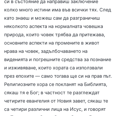
си в състояние да направиш заключение
колко много истини има във всички тях. След
като знаеш и можеш сам да разграничиш
няколкото аспекта на нормалната човешка
природа, които човек трябва да притежава,
основните аспекти на промените в живот
нрава на човек, задълбочаването на
виденията и погрешните средства за познание
и изживяване, които хората са използвали
през епохите — само тогава ще си на прав път.
Религиозните хора се покланят на Библията,
сякаш тя е Бог; в частност те разглеждат
четирите евангелия от Новия завет, сякаш те
са четири различни лица на Исус, и говорят