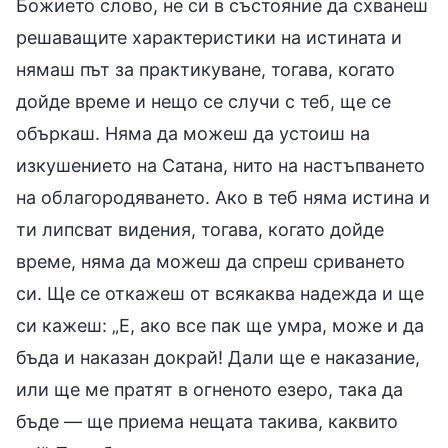
Божието слово, не си в състояние да схванеш
решаващите характеристики на истината и
нямаш път за практикуване, тогава, когато
дойде време и нещо се случи с теб, ще се
объркаш. Няма да можеш да устоиш на
изкушението на Сатана, нито на настъпването
на облагородяването. Ако в теб няма истина и
ти липсват видения, тогава, когато дойде
време, няма да можеш да спреш сриването
си. Ще се откажеш от всякаква надежда и ще
си кажеш: „Е, ако все пак ще умра, може и да
бъда и наказан докрай! Дали ще е наказание,
или ще ме пратят в огненото езеро, така да
бъде — ще приема нещата такива, каквито