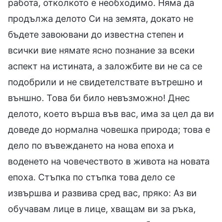
работа, отколкото е необходимо. Няма да
продължа делото Си на земята, докато не
бъдете завоювани до известна степен и
всички вие нямате ясно познание за всеки
аспект на истината, а заложбите ви не са се
подобрили и не свидетелствате вътрешно и
външно. Това би било невъзможно! Днес
делото, което върша във вас, има за цел да ви
доведе до нормална човешка природа; това е
дело по въвеждането на нова епоха и
воденето на човечеството в живота на новата
епоха. Стъпка по стъпка това дело се
извършва и развива сред вас, пряко: Аз ви
обучавам лице в лице, хващам ви за ръка,