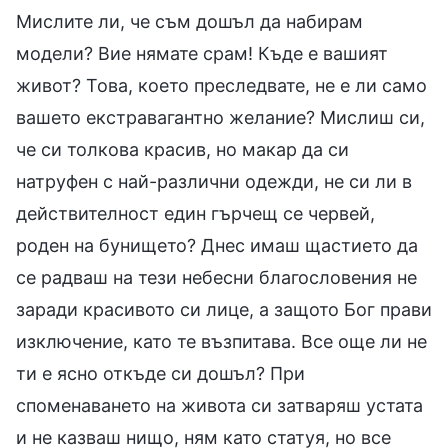
Мислите ли, че съм дошъл да набирам
модели? Вие нямате срам! Къде е вашият
живот? Това, което преследвате, не е ли само
вашето екстравагантно желание? Мислиш си,
че си толкова красив, но макар да си
натруфен с най-различни одежди, не си ли в
действителност един гърчещ се червей,
роден на бунището? Днес имаш щастието да
се радваш на тези небесни благословения не
заради красивото си лице, а защото Бог прави
изключение, като те възпитава. Все още ли не
ти е ясно откъде си дошъл? При
споменаването на живота си затваряш устата
и не казваш нищо, ням като статуя, но все