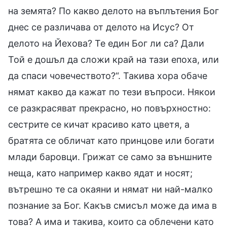
на земята? По какво делото на въплътения Бог
днес се различава от делото на Исус? От
делото на Йехова? Те един Бог ли са? Дали
Той е дошъл да сложи край на тази епоха, или
да спаси човечеството?“. Такива хора обаче
нямат какво да кажат по тези въпроси. Някои
се разкрасяват прекрасно, но повърхностно:
сестрите се кичат красиво като цветя, а
братята се обличат като принцове или богати
млади баровци. Грижат се само за външните
неща, като например какво ядат и носят;
вътрешно те са окаяни и нямат ни най-малко
познание за Бог. Какъв смисъл може да има в
това? А има и такива, които са облечени като