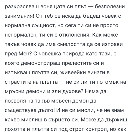
разкрасяваш вонящата си плът — безполезни
занимания! От теб се иска да бъдеш човек с
нормална същност, но сега ти си не просто
ненормален, ти си с отклонения. Как може
такъв човек да има смелостта да се изправи
пред Мен? С човешка природа като тази, с
която демонстрираш прелестите си и
изтъкваш плътта си, живеейки винаги в
страстите на плътта — не си ли ти потомък на
мръсни демони и зли духове? Няма да
позволя на такъв мръсен демон да
съществува дълго! И не си мисли, че не знам
какво мислиш в сърцето си. Може да държиш
похотта и плътта си под строг контрол, но как