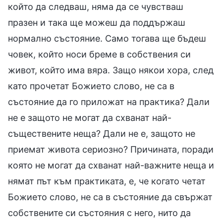
който да следваш, няма да се чувстваш
празен и така ще можеш да поддържаш
нормално състояние. Само тогава ще бъдеш
човек, който носи бреме в собствения си
живот, който има вяра. Защо някои хора, след
като прочетат Божието слово, не са в
състояние да го приложат на практика? Дали
не е защото не могат да схванат най-
съществените неща? Дали не е, защото не
приемат живота сериозно? Причината, поради
която не могат да схванат най-важните неща и
нямат път към практиката, е, че когато четат
Божието слово, не са в състояние да свържат
собствените си състояния с него, нито да