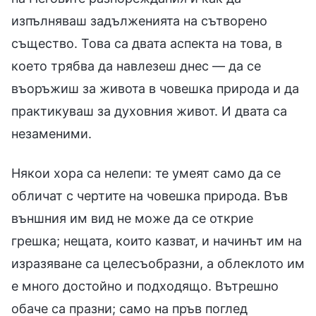
изпълняваш задълженията на сътворено
същество. Това са двата аспекта на това, в
което трябва да навлезеш днес — да се
въоръжиш за живота в човешка природа и да
практикуваш за духовния живот. И двата са
незаменими.
Някои хора са нелепи: те умеят само да се
обличат с чертите на човешка природа. Във
външния им вид не може да се открие
грешка; нещата, които казват, и начинът им на
изразяване са целесъобразни, а облеклото им
е много достойно и подходящо. Вътрешно
обаче са празни; само на пръв поглед