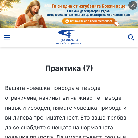
Практика (7)
Практика (7)
Вашата човешка природа е твърде
ограничена, начинът ви на живот е твърде
низък и изроден, нямате човешка природа и
ви липсва проницателност. Ето защо трябва
да се снабдите с нещата на нормалната
човешка природа. Да имате съвест, разум и