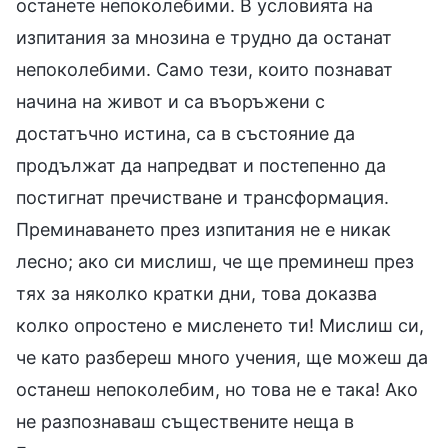
останете непоколебими. В условията на
изпитания за мнозина е трудно да останат
непоколебими. Само тези, които познават
начина на живот и са въоръжени с
достатъчно истина, са в състояние да
продължат да напредват и постепенно да
постигнат пречистване и трансформация.
Преминаването през изпитания не е никак
лесно; ако си мислиш, че ще преминеш през
тях за няколко кратки дни, това доказва
колко опростено е мисленето ти! Мислиш си,
че като разбереш много учения, ще можеш да
останеш непоколебим, но това не е така! Ако
не разпознаваш съществените неща в