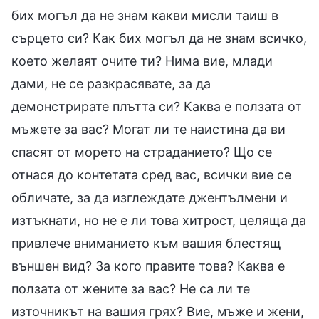
бих могъл да не знам какви мисли таиш в
сърцето си? Как бих могъл да не знам всичко,
което желаят очите ти? Нима вие, млади
дами, не се разкрасявате, за да
демонстрирате плътта си? Каква е ползата от
мъжете за вас? Могат ли те наистина да ви
спасят от морето на страданието? Що се
отнася до контетата сред вас, всички вие се
обличате, за да изглеждате джентълмени и
изтъкнати, но не е ли това хитрост, целяща да
привлече вниманието към вашия блестящ
външен вид? За кого правите това? Каква е
ползата от жените за вас? Не са ли те
източникът на вашия грях? Вие, мъже и жени,