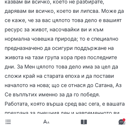
казвам ви всичко, което не разбирате,
дарявам ви всичко, което ви липсва. Може да
се каже, че за вас цялото това дело е вашият
ресурс за живот, насочвайки ви и към
нормална човешка природа; то е специално
предназначено да осигури поддържане на
живота на тази група хора през последните
дни. За Мен цялото това дело има за цел да
сложи край на старата епоха и да постави
началото на нова; що се отнася до Сатана, Аз
Се въплътих именно за да го победя.
Работата, която върша сред вас сега, е вашата
прехрана за днешния ден и навременното ви
спасение, но през тези няколко кратки години