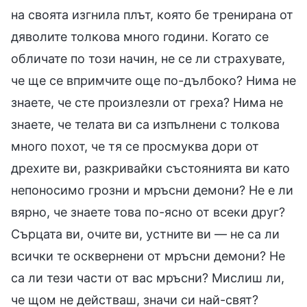
на своята изгнила плът, която бе тренирана от
дяволите толкова много години. Когато се
обличате по този начин, не се ли страхувате,
че ще се впримчите още по-дълбоко? Нима не
знаете, че сте произлезли от греха? Нима не
знаете, че телата ви са изпълнени с толкова
много похот, че тя се просмуква дори от
дрехите ви, разкривайки състоянията ви като
непоносимо грозни и мръсни демони? Не е ли
вярно, че знаете това по-ясно от всеки друг?
Сърцата ви, очите ви, устните ви — не са ли
всички те осквернени от мръсни демони? Не
са ли тези части от вас мръсни? Мислиш ли,
че щом не действаш, значи си най-свят?