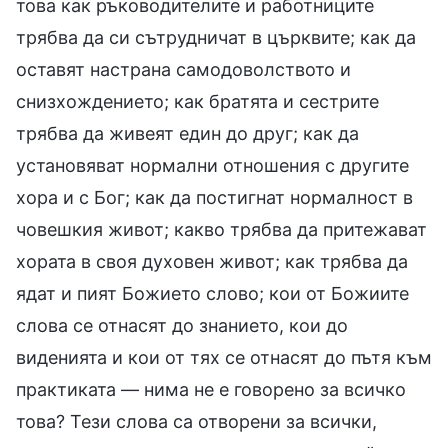
това как ръководителите и работниците
трябва да си сътрудничат в църквите; как да
оставят настрана самодоволството и
снизхождението; как братята и сестрите
трябва да живеят един до друг; как да
установяват нормални отношения с другите
хора и с Бог; как да постигнат нормалност в
човешкия живот; какво трябва да притежават
хората в своя духовен живот; как трябва да
ядат и пият Божието слово; кои от Божиите
слова се отнасят до знанието, кои до
виденията и кои от тях се отнасят до пътя към
практиката — нима не е говорено за всичко
това? Тези слова са отворени за всички,