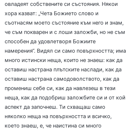
овладеят собствените си състояния. Някои
хора казват: „Чета Божието слово и
съотнасям моето състояние към него и знам,
че съм покварен и с лоши заложби, но не съм
способен да удовлетворя Божиите
намерения“. Видял си само повърхността; има
много истински неща, които не знаеш: как да
оставиш настрана плътските наслади, как да
оставиш настрана самодоволството, как да
промениш себе си, как да навлезеш в тези
неща, как да подобриш заложбите си и от кой
аспект да започнеш. Ти схващаш само
няколко неща на повърхността и всичко,
което знаеш, е, че наистина си много