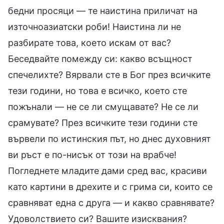
бедни просяци — те наистина приличат на
източноазиатски роби! Наистина ли не
разбирате това, което искам от вас?
Беседвайте помежду си: какво всъщност
спечелихте? Вярвали сте в Бог през всичките
тези години, но това е всичко, което сте
пожънали — не се ли смущавате? Не се ли
срамувате? През всичките тези години сте
вървели по истинския път, но днес духовният
ви ръст е по-нисък от този на врабче!
Погледнете младите дами сред вас, красиви
като картини в дрехите и с грима си, които се
сравняват една с друга — и какво сравнявате?
Удоволствието си? Вашите изисквания?