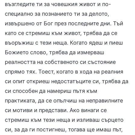
възгледите ти за човешкия живот и по-
специално за познанието ти за делото,
извършено от Бог през последните дни. Тъй
като се стремиш към живот, трябва да се
въоръжиш с тези неща. Когато ядеш и пиеш
Божието слово, трябва да измерваш
реалността на собственото си състояние
спрямо тях. Тоест, когато в хода на реалния
си опит откриеш недостатъците си, трябва да
си способен да намериш пътя към
практиката, да се опълчиш на неправилните
си мотиви и представи. Ако винаги се
стремиш към тези неща и изливаш сърцето
си, за да ги постигнеш, тогава ще имаш път,