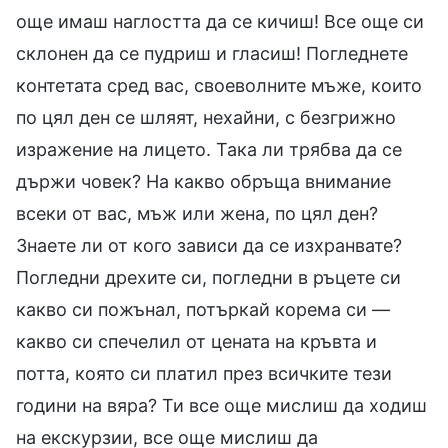
още имаш наглостта да се кичиш! Все още си
склонен да се пудриш и гласиш! Погледнете
контетата сред вас, своеволните мъже, които
по цял ден се шляят, нехайни, с безгрижно
изражение на лицето. Така ли трябва да се
държи човек? На какво обръща внимание
всеки от вас, мъж или жена, по цял ден?
Знаете ли от кого зависи да се изхранвате?
Погледни дрехите си, погледни в ръцете си
какво си пожънал, потъркай корема си —
какво си спечелил от цената на кръвта и
потта, която си платил през всичките тези
години на вяра? Ти все още мислиш да ходиш
на екскурзии, все още мислиш да