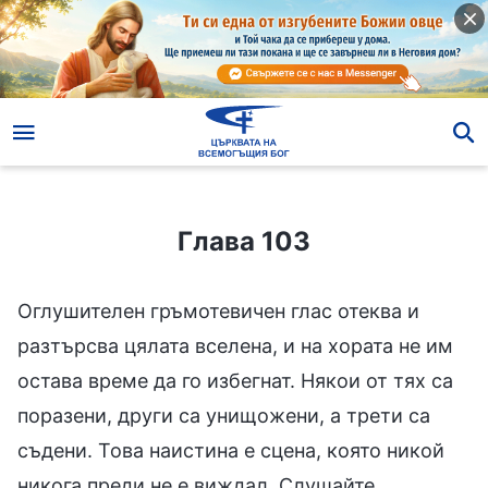
Глава 103
Глава 103
Оглушителен гръмотевичен глас отеква и
разтърсва цялата вселена, и на хората не им
остава време да го избегнат. Някои от тях са
поразени, други са унищожени, а трети са
съдени. Това наистина е сцена, която никой
никога преди не е виждал. Слушайте