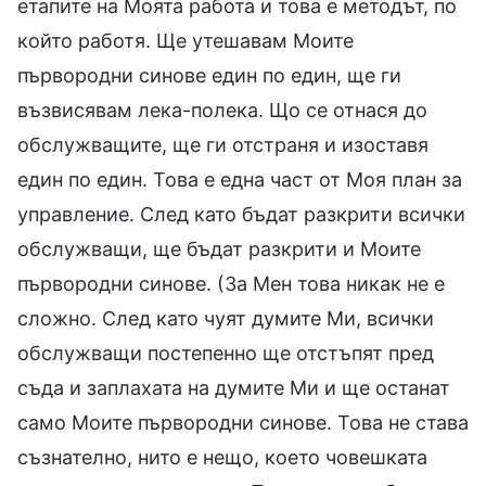
етапите на Моята работа и това е методът, по
който работя. Ще утешавам Моите
първородни синове един по един, ще ги
възвисявам лека-полека. Що се отнася до
обслужващите, ще ги отстраня и изоставя
един по един. Това е една част от Моя план за
управление. След като бъдат разкрити всички
обслужващи, ще бъдат разкрити и Моите
първородни синове. (За Мен това никак не е
сложно. След като чуят думите Ми, всички
обслужващи постепенно ще отстъпят пред
съда и заплахата на думите Ми и ще останат
само Моите първородни синове. Това не става
съзнателно, нито е нещо, което човешката