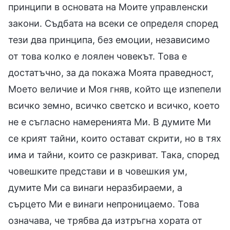
принципи в основата на Моите управленски
закони. Съдбата на всеки се определя според
тези два принципа, без емоции, независимо
от това колко е лоялен човекът. Това е
достатъчно, за да покажа Моята праведност,
Моето величие и Моя гняв, който ще изпепели
всичко земно, всичко светско и всичко, което
не е съгласно намеренията Ми. В думите Ми
се крият тайни, които остават скрити, но в тях
има и тайни, които се разкриват. Така, според
човешките представи и в човешкия ум,
думите Ми са винаги неразбираеми, а
сърцето Ми е винаги непроницаемо. Това
означава, че трябва да изтръгна хората от