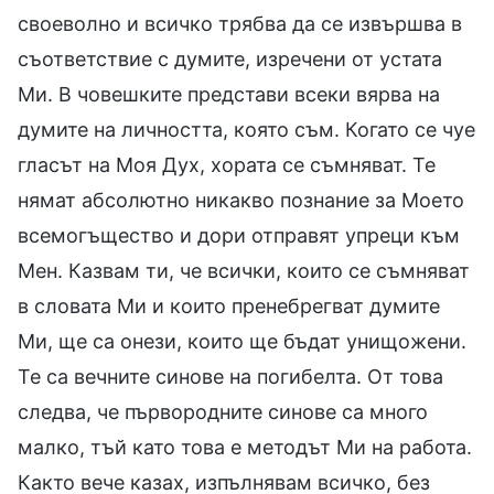
своеволно и всичко трябва да се извършва в
съответствие с думите, изречени от устата
Ми. В човешките представи всеки вярва на
думите на личността, която съм. Когато се чуе
гласът на Моя Дух, хората се съмняват. Те
нямат абсолютно никакво познание за Моето
всемогъщество и дори отправят упреци към
Мен. Казвам ти, че всички, които се съмняват
в словата Ми и които пренебрегват думите
Ми, ще са онези, които ще бъдат унищожени.
Те са вечните синове на погибелта. От това
следва, че първородните синове са много
малко, тъй като това е методът Ми на работа.
Както вече казах, изпълнявам всичко, без