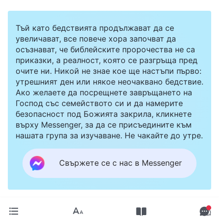
Тъй като бедствията продължават да се
увеличават, все повече хора започват да
осъзнават, че библейските пророчества не са
приказки, а реалност, която се разгръща пред
очите ни. Никой не знае кое ще настъпи първо:
утрешният ден или някое неочаквано бедствие.
Ако желаете да посрещнете завръщането на
Господ със семейството си и да намерите
безопасност под Божията закрила, кликнете
върху Messenger, за да се присъедините към
нашата група за изучаване. Не чакайте до утре.
Свържете се с нас в Messenger