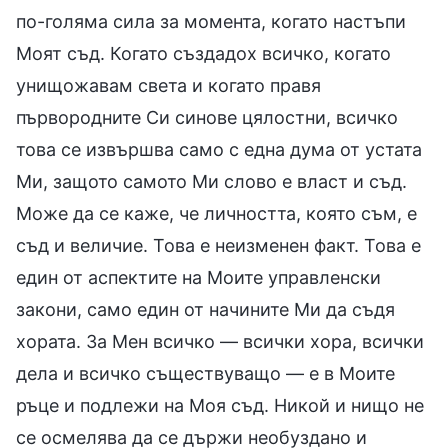
по-голяма сила за момента, когато настъпи
Моят съд. Когато създадох всичко, когато
унищожавам света и когато правя
първородните Си синове цялостни, всичко
това се извършва само с една дума от устата
Ми, защото самото Ми слово е власт и съд.
Може да се каже, че личността, която съм, е
съд и величие. Това е неизменен факт. Това е
един от аспектите на Моите управленски
закони, само един от начините Ми да съдя
хората. За Мен всичко — всички хора, всички
дела и всичко съществуващо — е в Моите
ръце и подлежи на Моя съд. Никой и нищо не
се осмелява да се държи необуздано и