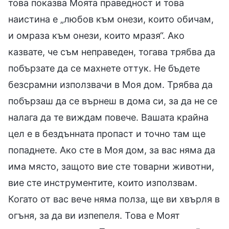
това показва Моята праведност и това
наистина е „любов към онези, които обичам,
и омраза към онези, които мразя“. Ако
казвате, че съм неправеден, тогава трябва да
побързате да се махнете оттук. Не бъдете
безсрамни използвачи в Моя дом. Трябва да
побързаш да се върнеш в дома си, за да не се
налага да те виждам повече. Вашата крайна
цел е в бездънната пропаст и точно там ще
попаднете. Ако сте в Моя дом, за вас няма да
има място, защото вие сте товарни животни,
вие сте инструментите, които използвам.
Когато от вас вече няма полза, ще ви хвърля в
огъня, за да ви изпепеля. Това е Моят