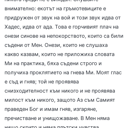
внимателно: екотът на гръмотевиците е
придружен от звук на вой и този звук идва от
Хадес, идва от ада. Това е горчивият плач на
онези синове на непокорството, които са били
съдени от Мен. Онези, които не слушаха
какво казвам, които не приложиха словата
Ми на практика, бяха съдени строго и
получиха проклятието на гнева Ми. Моят глас
е съд и гняв; той не проявява
снизходителност към никого и не проявява
милост към никого, защото Аз съм Самият
праведен Бог и имам гняв, изгаряне,
пречистване и унищожаване. В Мен няма
нищо скрито и няма плътски чувства,