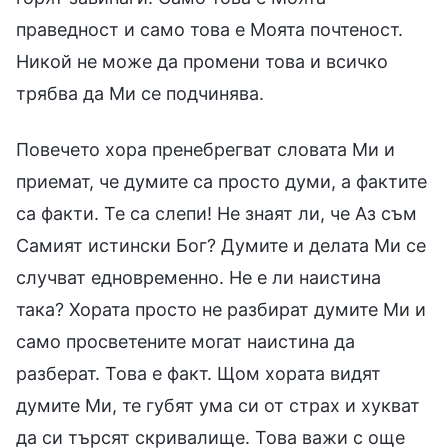
праведност и само това е Моята почтеност.
Никой не може да промени това и всичко
трябва да Ми се подчинява.
Повечето хора пренебрегват словата Ми и
приемат, че думите са просто думи, а фактите
са факти. Те са слепи! Не знаят ли, че Аз съм
Самият истински Бог? Думите и делата Ми се
случват едновременно. Не е ли наистина
така? Хората просто не разбират думите Ми и
само просветените могат наистина да
разберат. Това е факт. Щом хората видят
думите Ми, те губят ума си от страх и хукват
да си търсят скривалище. Това важи с още