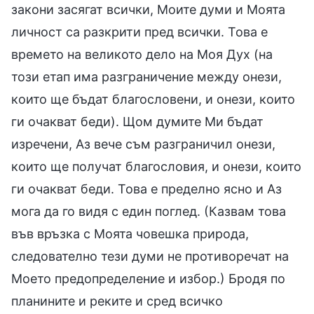
закони засягат всички, Моите думи и Моята
личност са разкрити пред всички. Това е
времето на великото дело на Моя Дух (на
този етап има разграничение между онези,
които ще бъдат благословени, и онези, които
ги очакват беди). Щом думите Ми бъдат
изречени, Аз вече съм разграничил онези,
които ще получат благословия, и онези, които
ги очакват беди. Това е пределно ясно и Аз
мога да го видя с един поглед. (Казвам това
във връзка с Моята човешка природа,
следователно тези думи не противоречат на
Моето предопределение и избор.) Бродя по
планините и реките и сред всичко