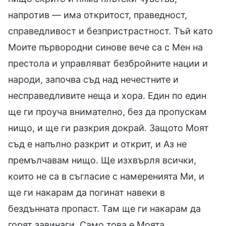
напротив — има откритост, праведност,
справедливост и безпристрастност. Тъй като
Моите първородни синове вече са с Мен на
престола и управляват безбройните нации и
народи, започва съд над нечестните и
несправедливите неща и хора. Един по един
ще ги проуча внимателно, без да пропускам
нищо, и ще ги разкрия докрай. Защото Моят
съд е напълно разкрит и открит, и Аз не
премълчавам нищо. Ще изхвърля всички,
които не са в съгласие с намеренията Ми, и
ще ги накарам да погинат навеки в
бездънната пропаст. Там ще ги накарам да
горят завинаги. Само това е Моята