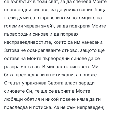
се въплътих в този свят, за да спечеля Моите
първородни синове, за да унижа вашия баща
(тези думи са отправени към потомците на
големия червен змей), за да подкрепя Моите
първородни синове и да поправя
несправедливостите, които са им нанесени.
Затова не освирепявайте отново, защото ще
оставя на Моите първородни синове да се
разправят с вас. В миналото синовете Ми
бяха преследвани и потискани, а понеже
Отецът упражнява Своята власт заради
синовете Си, те ще се върнат в Моите
любящи обятия и никой повече няма да ги
преследва и потиска. Аз не съм неправеден;