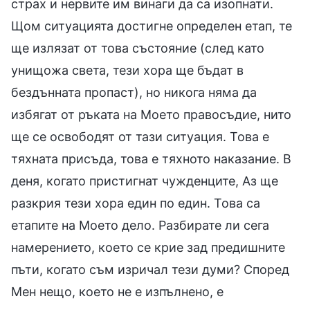
страх и нервите им винаги да са изопнати.
Щом ситуацията достигне определен етап, те
ще излязат от това състояние (след като
унищожа света, тези хора ще бъдат в
бездънната пропаст), но никога няма да
избягат от ръката на Моето правосъдие, нито
ще се освободят от тази ситуация. Това е
тяхната присъда, това е тяхното наказание. В
деня, когато пристигнат чужденците, Аз ще
разкрия тези хора един по един. Това са
етапите на Моето дело. Разбирате ли сега
намерението, което се крие зад предишните
пъти, когато съм изричал тези думи? Според
Мен нещо, което не е изпълнено, е