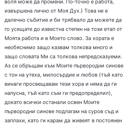
воля може да промени. По-точно е работа,
извършена лично от Моя Дух.) Това не е
далечно събитие и би трябвало да можете да
го усещате до известна степен на този етап от
Моята работа и в Моето слово. За хората е
необяснимо защо казвам толкова много и
защо словата Ми са толкова непредсказуеми.
Аз се обръщам към Моите първородни синове
с тон на утеха, милосърдие и любов (тъй като
винаги просвещавам тези хора и няма да ги
напусна, тъй като съм ги предопределил),
докато всички останали освен Моите
първородни синове подлагам на суров съд и
заплахи, като ги карам да живеят в постоянен