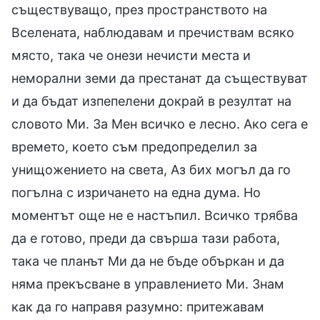
съществуващо, през пространството на
Вселената, наблюдавам и пречиствам всяко
място, така че онези нечисти места и
неморални земи да престанат да съществуват
и да бъдат изпепелени докрай в резултат на
словото Ми. За Мен всичко е лесно. Ако сега е
времето, което съм предопределил за
унищожението на света, Аз бих могъл да го
погълна с изричането на една дума. Но
моментът още не е настъпил. Всичко трябва
да е готово, преди да свърша тази работа,
така че планът Ми да не бъде объркан и да
няма прекъсване в управлението Ми. Знам
как да го направя разумно: притежавам