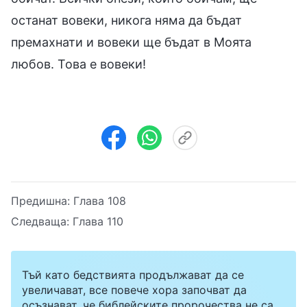
останат вовеки, никога няма да бъдат
премахнати и вовеки ще бъдат в Моята
любов. Това е вовеки!
Предишна:
Глава 108
Следваща:
Глава 110
Тъй като бедствията продължават да се
увеличават, все повече хора започват да
осъзнават, че библейските пророчества не са