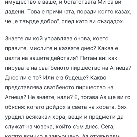
имущество е ваше, и богатствата Ми са ви
дадени. Това е причината, поради която казах,
че „е твърде добро“, след като ви създадох.
Знаете ли кой управлява онова, което
правите, мислите и казвате днес? Каква е
целта на вашите действия? Питам ви: как
пирувате на сватбеното пиршество на Агнеца?
Днес ли е то? Или е в бъдеще? Какво
представлява сватбеното пиршество на
Агнеца? Не знаете, нали? Е, тогава Аз ще ви го
обясня: когато дойдох в света на хората, бях
уредил всякакви хора, вещи и предмети да
служат на човека, който съм днес. Сега,
когато всичко е завършено, Аз отхвърлям