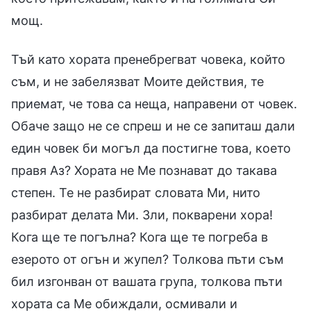
мощ.
Тъй като хората пренебрегват човека, който
съм, и не забелязват Моите действия, те
приемат, че това са неща, направени от човек.
Обаче защо не се спреш и не се запиташ дали
един човек би могъл да постигне това, което
правя Аз? Хората не Ме познават до такава
степен. Те не разбират словата Ми, нито
разбират делата Ми. Зли, покварени хора!
Кога ще те погълна? Кога ще те погреба в
езерото от огън и жупел? Толкова пъти съм
бил изгонван от вашата група, толкова пъти
хората са Ме обиждали, осмивали и