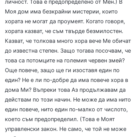
личност. Това е предопределено от Мен.) В
Моя дом има безкрайни мистерии, които
хората не могат да проумеят. Когато говоря,
хората казват, че съм твърде безмилостен.
Казват, че толкова много хора вече Ме обичат
до известна степен. Защо тогава посочвам, че
това са потомците на големия червен змей?
Още повече, защо ще ги изоставя един по
един? Не е ли по-добре да има повече хора в
дома Ми? Въпреки това Аз продължавам да
действам по този начин. Не може да има нито
един повече, нито един по-малко от числото,
което съм предопределил. (Това е Моят
управленски закон. Не само, че той не може