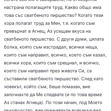
настрана полагащите труд. Какво общо има
това със сватбеното пиршество? Когато тези
хора полагат труд за Мен, т.е. когато съм
превърнат в Агнец, Аз усещам вкуса на
сватбеното пиршество. С други думи, цялата
болка, която съм изстрадал, всички неща,
които съм направил, всичко, което съм казал,
всички хора, които съм срещнал, и всичко,
което съм направил през живота Си, са
съставили сватбеното пиршество. След като
човекът, който съм, беше помазан, вие
започнахте да Ме следвате (и по това време
Аз станах Агнеца). По този начин, под Моето
ръководство, вие преживяхте всякакъв вид