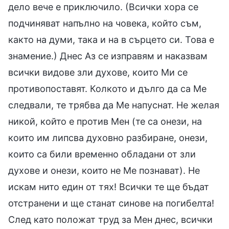
дело вече е приключило. (Всички хора се
подчиняват напълно на човека, който съм,
както на думи, така и на в сърцето си. Това е
знамение.) Днес Аз се изправям и наказвам
всички видове зли духове, които Ми се
противопоставят. Колкото и дълго да са Ме
следвали, те трябва да Ме напуснат. Не желая
никой, който е против Мен (те са онези, на
които им липсва духовно разбиране, онези,
които са били временно обладани от зли
духове и онези, които не Ме познават). Не
искам нито един от тях! Всички те ще бъдат
отстранени и ще станат синове на погибелта!
След като положат труд за Мен днес, всички