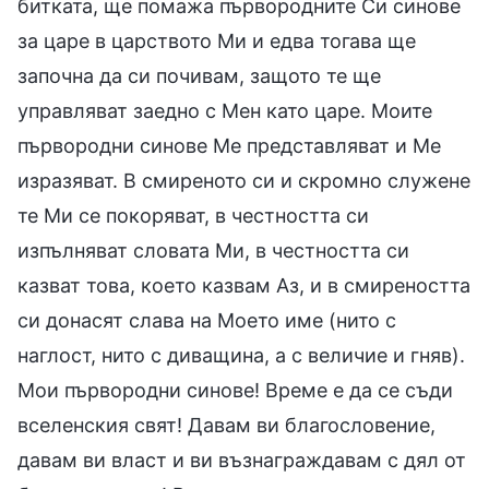
битката, ще помажа първородните Си синове
за царе в царството Ми и едва тогава ще
започна да си почивам, защото те ще
управляват заедно с Мен като царе. Моите
първородни синове Ме представляват и Ме
изразяват. В смиреното си и скромно служене
те Ми се покоряват, в честността си
изпълняват словата Ми, в честността си
казват това, което казвам Аз, и в смиреността
си донасят слава на Моето име (нито с
наглост, нито с диващина, а с величие и гняв).
Мои първородни синове! Време е да се съди
вселенския свят! Давам ви благословение,
давам ви власт и ви възнаграждавам с дял от