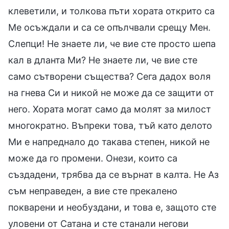
клеветили, и толкова пъти хората открито са
Ме осъждали и са се опълчвали срещу Мен.
Слепци! Не знаете ли, че вие сте просто шепа
кал в дланта Ми? Не знаете ли, че вие сте
само сътворени същества? Сега дадох воля
на гнева Си и никой не може да се защити от
него. Хората могат само да молят за милост
многократно. Въпреки това, тъй като делото
Ми е напреднало до такава степен, никой не
може да го промени. Онези, които са
създадени, трябва да се върнат в калта. Не Аз
съм неправеден, а вие сте прекалено
покварени и необуздани, и това е, защото сте
уловени от Сатана и сте станали негови