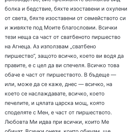
болка и бедствие, бяхте изоставени и охулени
от света, бяхте изоставени от семейството си
и живяхте под Моите благословии. Всички
тези неща са част от сватбеното пиршество
на Агнеца. Аз използвам „сватбено
пиршество“, защото всичко, което ви водя да
правите, е с цел да ви спечеля. Всичко това
обаче е част от пиршеството. В бъдеще —
или, може да се каже, днес — всичко, на
което се наслаждавате, всичко, което
печелите, и цялата царска мощ, която
споделяте с Мен, е част от пиршеството.
Любовта Ми идва при всички, които Ме
обичат. Всички онези, които обичам, ще