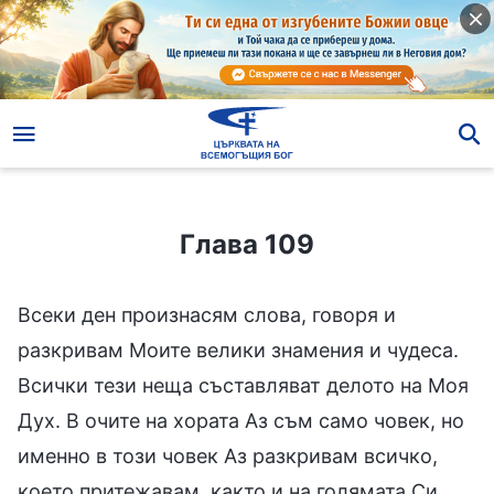
Глава 109
Глава 109
Всеки ден произнасям слова, говоря и
разкривам Моите велики знамения и чудеса.
Всички тези неща съставляват делото на Моя
Дух. В очите на хората Аз съм само човек, но
именно в този човек Аз разкривам всичко,
което притежавам, както и на голямата Си