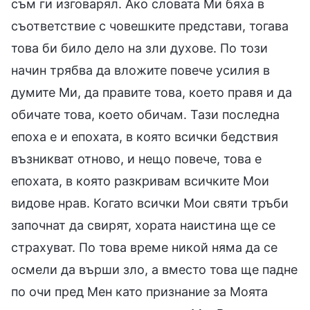
съм ги изговарял. Ако словата Ми бяха в
съответствие с човешките представи, тогава
това би било дело на зли духове. По този
начин трябва да вложите повече усилия в
думите Ми, да правите това, което правя и да
обичате това, което обичам. Тази последна
епоха е и епохата, в която всички бедствия
възникват отново, и нещо повече, това е
епохата, в която разкривам всичките Мои
видове нрав. Когато всички Мои святи тръби
започнат да свирят, хората наистина ще се
страхуват. По това време никой няма да се
осмели да върши зло, а вместо това ще падне
по очи пред Мен като признание за Моята