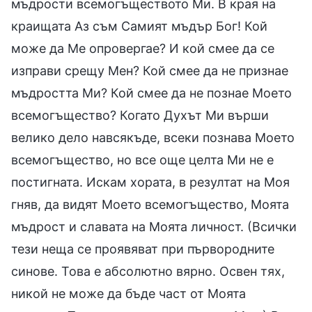
мъдрости всемогъществото Ми. В края на
краищата Аз съм Самият мъдър Бог! Кой
може да Ме опровергае? И кой смее да се
изправи срещу Мен? Кой смее да не признае
мъдростта Ми? Кой смее да не познае Моето
всемогъщество? Когато Духът Ми върши
велико дело навсякъде, всеки познава Моето
всемогъщество, но все още целта Ми не е
постигната. Искам хората, в резултат на Моя
гняв, да видят Моето всемогъщество, Моята
мъдрост и славата на Моята личност. (Всички
тези неща се проявяват при първородните
синове. Това е абсолютно вярно. Освен тях,
никой не може да бъде част от Моята