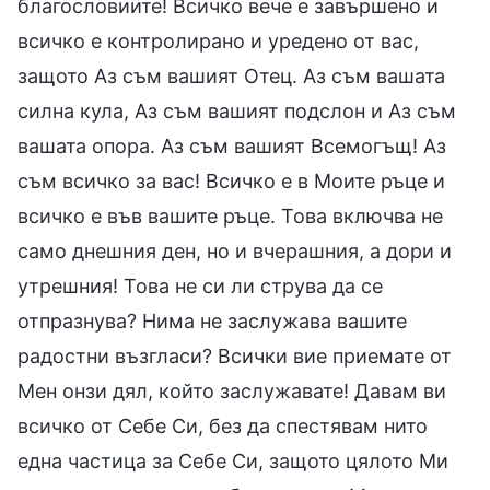
благословиите! Всичко вече е завършено и
всичко е контролирано и уредено от вас,
защото Аз съм вашият Отец. Аз съм вашата
силна кула, Аз съм вашият подслон и Аз съм
вашата опора. Аз съм вашият Всемогъщ! Аз
съм всичко за вас! Всичко е в Моите ръце и
всичко е във вашите ръце. Това включва не
само днешния ден, но и вчерашния, а дори и
утрешния! Това не си ли струва да се
отпразнува? Нима не заслужава вашите
радостни възгласи? Всички вие приемате от
Мен онзи дял, който заслужавате! Давам ви
всичко от Себе Си, без да спестявам нито
една частица за Себе Си, защото цялото Ми