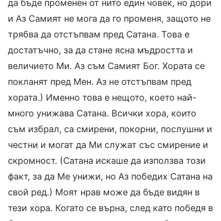
да бъде променен от нито един човек, но дори
и Аз Самият не мога да го променя, защото не
трябва да отстъпвам пред Сатана. Това е
достатъчно, за да стане ясна мъдростта и
величието Ми. Аз съм Самият Бог. Хората се
покланят пред Мен. Аз не отстъпвам пред
хората.) Именно това е нещото, което най-
много унижава Сатана. Всички хора, които
съм избрал, са смирени, покорни, послушни и
честни и могат да Ми служат със смирение и
скромност. (Сатана искаше да използва този
факт, за да Ме унижи, но Аз победих Сатана на
свой ред.) Моят нрав може да бъде видян в
тези хора. Когато се върна, след като победя в