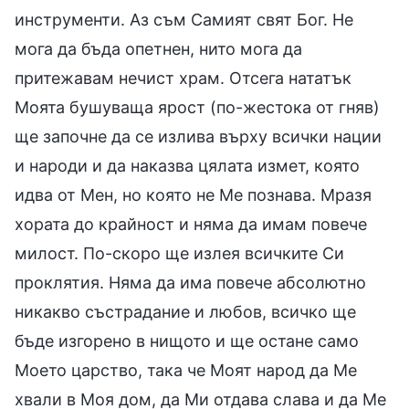
инструменти. Аз съм Самият свят Бог. Не
мога да бъда опетнен, нито мога да
притежавам нечист храм. Отсега нататък
Моята бушуваща ярост (по-жестока от гняв)
ще започне да се излива върху всички нации
и народи и да наказва цялата измет, която
идва от Мен, но която не Ме познава. Мразя
хората до крайност и няма да имам повече
милост. По-скоро ще излея всичките Си
проклятия. Няма да има повече абсолютно
никакво състрадание и любов, всичко ще
бъде изгорено в нищото и ще остане само
Моето царство, така че Моят народ да Ме
хвали в Моя дом, да Ми отдава слава и да Ме