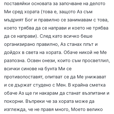
поставяйки основата за започване на делото
Ми сред хората (това е, защото Аз съм
мъдрият Бог и правилно се занимавам с това,
което трябва да се направи и което не трябва
да се направи). След като всичко беше
организирано правилно, Аз станах плът и
дойдох в света на хората. Обаче никой не Ме
разпозна. Освен онези, които съм просветлил,
всички синове на бунта Ми се
противопоставят, опитват се да Ме унижават
и се държат студено с Мен. В крайна сметка
обаче Аз ще ги накарам да станат възпитани и
покорни. Въпреки че за хората може да
изглежда, че не правя много, Моето велико