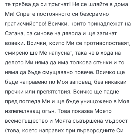
те трябва да си тръгнат! Не се шляйте в дома
Ми! Спрете постоянното си безсрамно
гратисчийство! Всички, които принадлежат на
Сатана, са синове на дявола и ще загинат
вовеки. Всички, които Ми се противопоставят,
смирено ще Ме напуснат, така че в хода на
делото Ми няма да има толкова спънки и то
няма да бъде смущавано повече. Всичко ще
бъде направено по Моя заповед, без никакви
пречки или препятствия. Всичко ще падне
пред погледа Ми и ще бъде унищожено в Моя
изпепеляващ огън. Това показва Моето
всемогъщество и Моята съвършена мъдрост
(това, което направих при първородните Си