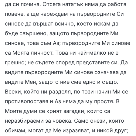
да си почина. Отсега нататък няма да работя
повече, а ще нареждам на първородните Си
синове да вършат всичко, което искам да
бъде свършено, защото първородните Ми
синове, това съм Аз; първородните Ми синове
са Моята личност. Това ни най-малко не е
грешно; не съдете според представите си. Да
видите първородните Ми синове означава да
видите Мен, защото ние сме едно и също.
Всеки, който ни разделя, по този начин Ми се
противопоставя и Аз няма да му простя. В
Моите думи се крият загадки, които са
неразбираеми за човека. Само онези, които
обичам, могат да Ме изразяват, и никой друг;