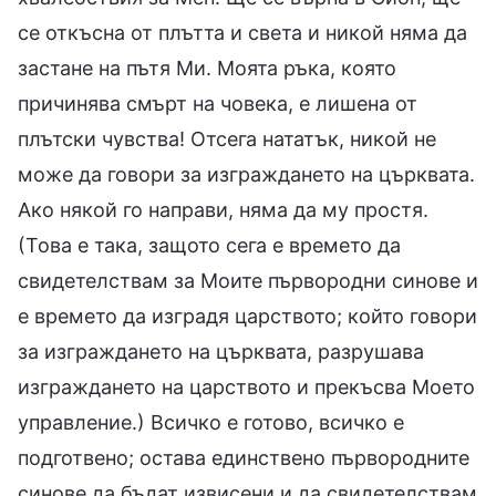
се откъсна от плътта и света и никой няма да
застане на пътя Ми. Моята ръка, която
причинява смърт на човека, е лишена от
плътски чувства! Отсега нататък, никой не
може да говори за изграждането на църквата.
Ако някой го направи, няма да му простя.
(Това е така, защото сега е времето да
свидетелствам за Моите първородни синове и
е времето да изградя царството; който говори
за изграждането на църквата, разрушава
изграждането на царството и прекъсва Моето
управление.) Всичко е готово, всичко е
подготвено; остава единствено първородните
синове да бъдат извисени и да свидетелствам