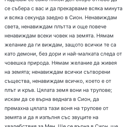
се събера с вас и да прекарваме всяка минута
и всяка секунда заедно в Сион. Ненавиждам
света, ненавиждам плътта и още повече
ненавиждам всеки човек на земята. Нямам
желание да ги виждам, защото всички те са
като демони, без дори и най-малката следа от
човешка природа. Нямам желание да живея
на земята; ненавиждам всички сътворени
същества, ненавиждам всичко, което е от
плът и кръв. Цялата земя вони на трупове;
искам да се върна веднага в Сион, да
премахна цялата тази воня на трупове от
земята и да я изпълня със звуците на
хвалебствия за Мен. Ще се върна в Сион, ще