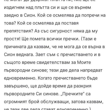
издигнем над плътта си и ще се върнем
заедно в Сион. Кой се осмелява да попречи на
това? Кой се осмелява да поставя
препятствия? Аз със сигурност няма да му
простя! Ще помета всички пречки. (Тази е
причината да казвам, че не мога да се върна в
Сион веднага. Зает съм с пречистването и в
същото време свидетелствам за Моите
първородни синове; тези две дела напредват
едновременно. Когато пречистването бъде
завършено, ще дойде време да разкрия
първородните Си синове. „Пречките“ са
огромният брой обслужващи, затова казвам,
че тези две дела стават едновременно.)