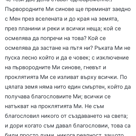
Първородните Ми синове ще преминат заедно
с Мен през вселената и до края на земята,
през планини и реки и всички неща; кой се
осмелява да попречи на това? Кой се
осмелява да застане на пътя ни? Ръката Ми не
пуска лесно който и да е човек; с изключение
на първородните Ми синове, гневът и
проклятията Ми се изливат върху всички. По
цялата земя няма нито един смъртен, който да
получава благословиите Ми; всички се
натъкват на проклятията Ми. Не съм
благословил никого от създаването на света;
и дори когато съм давал благословии, това са
били просто думи, никога реалност, защото