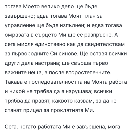
тогава Моето велико дело ще бъде
завършено; едва тогава Моят план за
управление ще бъде изпълнен; и едва тогава
омразата в сърцето Ми ще се разпръсне. А
сега мисля единствено как да свидетелствам
за първородните Си синове. Ще оставя всички
други дела настрана; ще свърша първо
важните неща, а после второстепенните.
Такава е последователността на Моята работа
и никой не трябва да я нарушава; всички
трябва да правят, каквото казвам, за да не
станат прицел за проклятията Ми.
Сега, когато работата Ми е завършена, мога