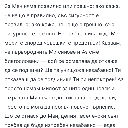
За Мен няма правилно или грешно; ако кажа,
че нещо е правилно, със сигурност е
правилно; ако кажа, че нещо е грешно, със
сигурност е грешно. Не трябва винаги да Ме
мерите според човешките представи! Казвам,
че първородните Ми синове и Аз сме
благословени — кой се осмелява да откаже
да се подчини? Ще те унищожа незабавно! Ти
отказваш да се подчиниш! Ти си непокорен! Аз
просто нямам милост за нито един човек и
омразата Ми вече е достигнала предела си;
просто не мога да проявя повече търпение.
Що се отнася до Мен, целият вселенски свят
трябва да бъде изтребен незабавно — едва