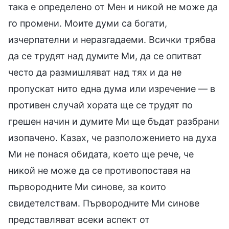
така е определено от Мен и никой не може да
го промени. Моите думи са богати,
изчерпателни и неразгадаеми. Всички трябва
да се трудят над думите Ми, да се опитват
често да размишляват над тях и да не
пропускат нито една дума или изречение — в
противен случай хората ще се трудят по
грешен начин и думите Ми ще бъдат разбрани
изопачено. Казах, че разположението на духа
Ми не понася обидата, което ще рече, че
никой не може да се противопоставя на
първородните Ми синове, за които
свидетелствам. Първородните Ми синове
представляват всеки аспект от