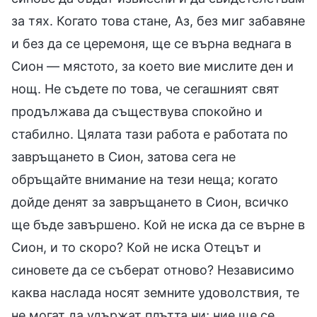
за тях. Когато това стане, Аз, без миг забавяне
и без да се церемоня, ще се върна веднага в
Сион — мястото, за което вие мислите ден и
нощ. Не съдете по това, че сегашният свят
продължава да съществува спокойно и
стабилно. Цялата тази работа е работата по
завръщането в Сион, затова сега не
обръщайте внимание на тези неща; когато
дойде денят за завръщането в Сион, всичко
ще бъде завършено. Кой не иска да се върне в
Сион, и то скоро? Кой не иска Отецът и
синовете да се съберат отново? Независимо
каква наслада носят земните удоволствия, те
не могат да удържат плътта ни; ние ще се