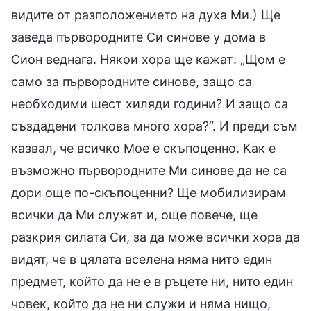
видите от разположението на духа Ми.) Ще
заведа първородните Си синове у дома в
Сион веднага. Някои хора ще кажат: „Щом е
само за първородните синове, защо са
необходими шест хиляди години? И защо са
създадени толкова много хора?“. И преди съм
казвал, че всичко Мое е скъпоценно. Как е
възможно първородните Ми синове да не са
дори още по-скъпоценни? Ще мобилизирам
всички да Ми служат и, още повече, ще
разкрия силата Си, за да може всички хора да
видят, че в цялата вселена няма нито един
предмет, който да не е в ръцете ни, нито един
човек, който да не ни служи и няма нищо,