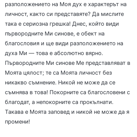
разположението на Моя дух е характерът на
личност, както си представяте? Да мислите
така е сериозна грешка! Днес, който види
първородните Ми синове, е обект на
благословия и ще види разположението на
духа Ми — това е абсолютно вярно.
Първородните Ми синове Ме представляват в
Моята цялост; те са Моята личност без
никакво съмнение. Никой не може да се
съмнява в това! Покорните са благословени с
благодат, а непокорните са прокълнати.
Такава е Моята заповед и никой не може да я
промени!