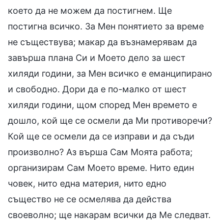
което да не можем да постигнем. Ще
постигна всичко. За Мен понятието за време
не съществува; макар да възнамерявам да
завърша плана Си и Моето дело за шест
хиляди години, за Мен всичко е еманципирано
и свободно. Дори да е по-малко от шест
хиляди години, щом според Мен времето е
дошло, кой ще се осмели да Ми противоречи?
Кой ще се осмели да се изправи и да съди
произволно? Аз върша Сам Моята работа;
организирам Сам Моето време. Нито един
човек, нито една материя, нито едно
същество не се осмелява да действа
своеволно; ще накарам всички да Ме следват.