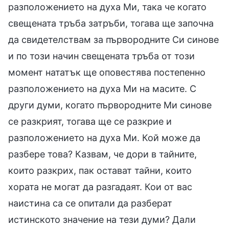
разположението на духа Ми, така че когато
свещената тръба затръби, тогава ще започна
да свидетелствам за първородните Си синове
и по този начин свещената тръба от този
момент нататък ще оповестява постепенно
разположението на духа Ми на масите. С
други думи, когато първородните Ми синове
се разкрият, тогава ще се разкрие и
разположението на духа Ми. Кой може да
разбере това? Казвам, че дори в тайните,
които разкрих, пак остават тайни, които
хората не могат да разгадаят. Кои от вас
наистина са се опитали да разберат
истинското значение на тези думи? Дали