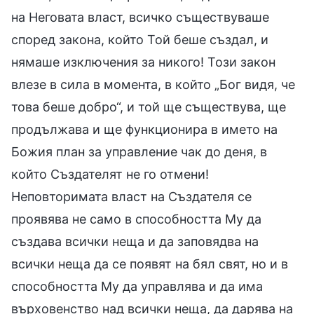
на Неговата власт, всичко съществуваше
според закона, който Той беше създал, и
нямаше изключения за никого! Този закон
влезе в сила в момента, в който „Бог видя, че
това беше добро“, и той ще съществува, ще
продължава и ще функционира в името на
Божия план за управление чак до деня, в
който Създателят не го отмени!
Неповторимата власт на Създателя се
проявява не само в способността Му да
създава всички неща и да заповядва на
всички неща да се появят на бял свят, но и в
способността Му да управлява и да има
върховенство над всички неща, да дарява на