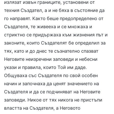
излязат извън границите, установени от
техния Създател, а и не бяха в състояние да
го направят. Както беше предопределено от
Създателя, те живееха и се множаха и
стриктно се придържаха към жизнения път и
законите, които Създателят бе определил за
тях, като и до днес те съзнателно спазват
Неговите неизречени заповеди и небесни
укази и правила, които Той им даде.
Общуваха със Създателя по свой особен
начин и започнаха да ценят значението на
Създателя и да се подчиняват на Неговите
заповеди. Никое от тях никога не пристъпи
властта на Създателя, а Неговото