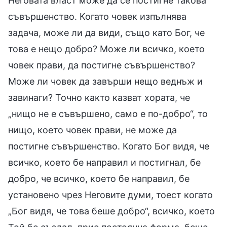
Неговата власт може да се постигне такова
съвършенство. Когато човек изпълнява
задача, може ли да види, също като Бог, че
това е нещо добро? Може ли всичко, което
човек прави, да постигне съвършенство?
Може ли човек да завърши нещо веднъж и
завинаги? Точно както казват хората, че
„нищо не е съвършено, само е по-добро“, то
нищо, което човек прави, не може да
постигне съвършенство. Когато Бог видя, че
всичко, което бе направил и постигнал, бе
добро, че всичко, което бе направил, бе
установено чрез Неговите думи, тоест когато
„Бог видя, че това беше добро“, всичко, което