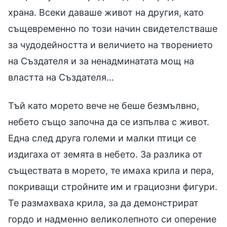
храна. Всеки даваше живот на другия, като
същевременно по този начин свидетелстваше
за чудодейността и величието на творението
на Създателя и за ненадминатата мощ на
властта на Създателя…
Тъй като морето вече не беше безмълвно,
небето също започна да се изпълва с живот.
Една след друга големи и малки птици се
издигаха от земята в небето. За разлика от
съществата в морето, те имаха крила и пера,
покриващи стройните им и грациозни фигури.
Те размахваха крила, за да демонстрират
гордо и надменно великолепното си оперение