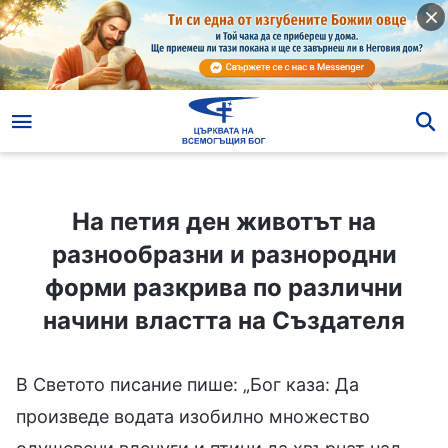
На петия ден животът на разнообразни и разнородни форми разкрива по различни начини властта на Създателя
На петия ден животът на
разнообразни и разнородни
форми разкрива по различни
начини властта на Създателя
В Светото писание пише: „Бог каза: Да
произведе водата изобилно множество