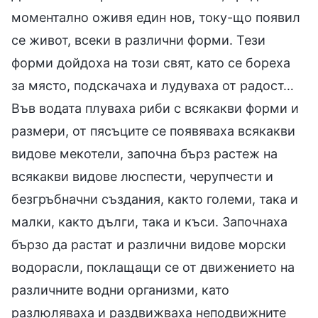
моментално оживя един нов, току-що появил
се живот, всеки в различни форми. Тези
форми дойдоха на този свят, като се бореха
за място, подскачаха и лудуваха от радост…
Във водата плуваха риби с всякакви форми и
размери, от пясъците се появяваха всякакви
видове мекотели, започна бърз растеж на
всякакви видове люспести, черупчести и
безгръбначни създания, както големи, така и
малки, както дълги, така и къси. Започнаха
бързо да растат и различни видове морски
водорасли, поклащащи се от движението на
различните водни организми, като
разлюляваха и раздвижваха неподвижните