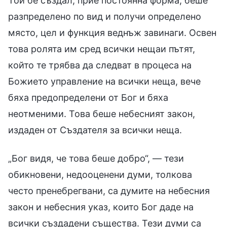
Той бе създал, прие постоянна форма, беше
разпределено по вид и получи определено
място, цел и функция веднъж завинаги. Освен
това ролята им сред всички нещаи пътят,
който те трябва да следват в процеса на
Божието управление на всички неща, вече
бяха предопределени от Бог и бяха
неотменими. Това беше небесният закон,
издаден от Създателя за всички неща.
„Бог видя, че това беше добро“, — тези
обикновени, недооценени думи, толкова
често пренебрегвани, са думите на небесния
закон и небесния указ, които Бог даде на
всички създадени същества. Тези думи са