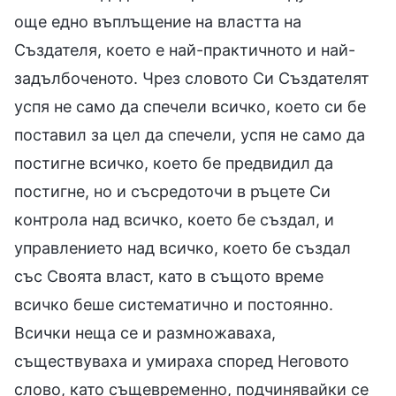
още едно въплъщение на властта на
Създателя, което е най-практичното и най-
задълбоченото. Чрез словото Си Създателят
успя не само да спечели всичко, което си бе
поставил за цел да спечели, успя не само да
постигне всичко, което бе предвидил да
постигне, но и съсредоточи в ръцете Си
контрола над всичко, което бе създал, и
управлението над всичко, което бе създал
със Своята власт, като в същото време
всичко беше систематично и постоянно.
Всички неща се и размножаваха,
съществуваха и умираха според Неговото
слово, като същевременно, подчинявайки се