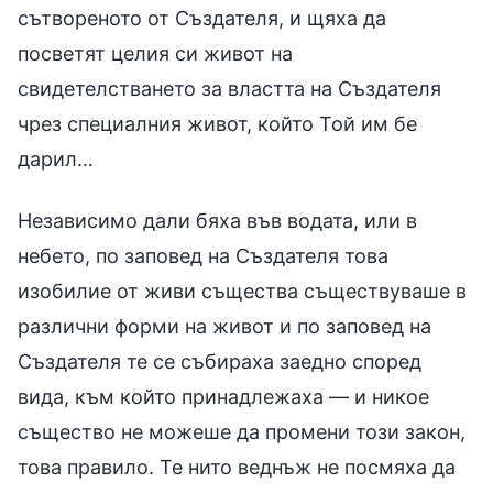
сътвореното от Създателя, и щяха да
посветят целия си живот на
свидетелстването за властта на Създателя
чрез специалния живот, който Той им бе
дарил…
Независимо дали бяха във водата, или в
небето, по заповед на Създателя това
изобилие от живи същества съществуваше в
различни форми на живот и по заповед на
Създателя те се събираха заедно според
вида, към който принадлежаха — и никое
същество не можеше да промени този закон,
това правило. Те нито веднъж не посмяха да