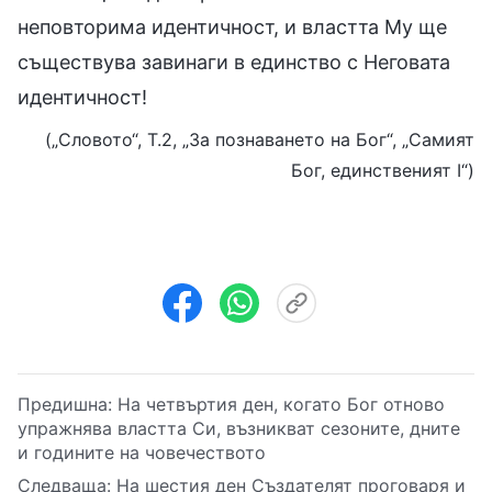
неповторима идентичност, и властта Му ще
съществува завинаги в единство с Неговата
идентичност!
(„Словото“, Т.2, „За познаването на Бог“, „Самият
Бог, единственият I“)
Предишна:
На четвъртия ден, когато Бог отново
упражнява властта Си, възникват сезоните, дните
и годините на човечеството
Следваща:
На шестия ден Създателят проговаря и