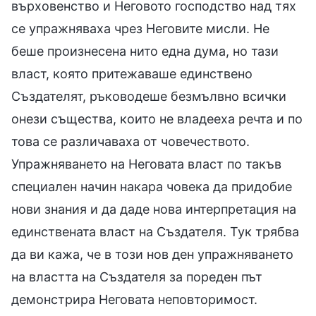
върховенство и Неговото господство над тях
се упражняваха чрез Неговите мисли. Не
беше произнесена нито една дума, но тази
власт, която притежаваше единствено
Създателят, ръководеше безмълвно всички
онези същества, които не владееха речта и по
това се различаваха от човечеството.
Упражняването на Неговата власт по такъв
специален начин накара човека да придобие
нови знания и да даде нова интерпретация на
единствената власт на Създателя. Тук трябва
да ви кажа, че в този нов ден упражняването
на властта на Създателя за пореден път
демонстрира Неговата неповторимост.