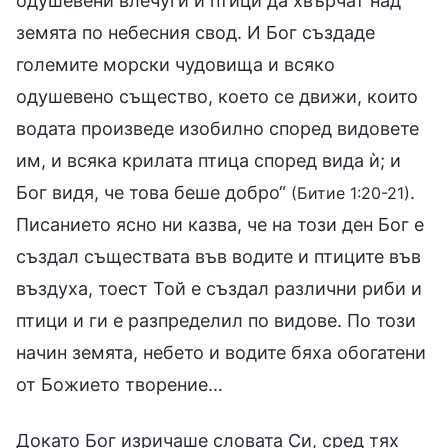
одушевени влечуги и птици да хвърчат над
земята по небесния свод. И Бог създаде
големите морски чудовища и всяко
одушевено същество, което се движи, които
водата произведе изобилно според видовете
им, и всяка крилата птица според вида ѝ; и
Бог видя, че това беше добро“
.
(Битие 1:20-21)
Писанието ясно ни казва, че на този ден Бог е
създал съществата във водите и птиците във
въздуха, тоест Той е създал различни риби и
птици и ги е разпределил по видове. По този
начин земята, небето и водите бяха обогатени
от Божието творение…
Докато Бог изричаше словата Си, сред тях