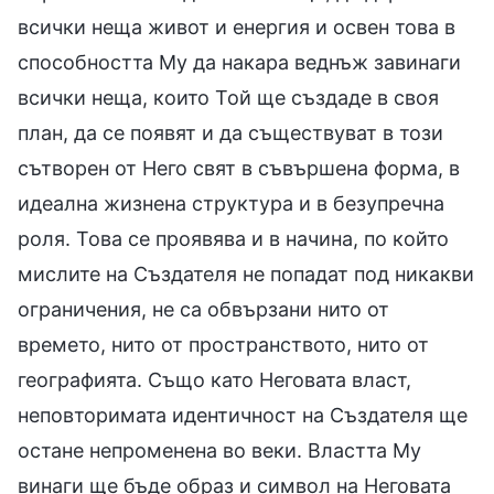
всички неща живот и енергия и освен това в
способността Му да накара веднъж завинаги
всички неща, които Той ще създаде в своя
план, да се появят и да съществуват в този
сътворен от Него свят в съвършена форма, в
идеална жизнена структура и в безупречна
роля. Това се проявява и в начина, по който
мислите на Създателя не попадат под никакви
ограничения, не са обвързани нито от
времето, нито от пространството, нито от
географията. Също като Неговата власт,
неповторимата идентичност на Създателя ще
остане непроменена во веки. Властта Му
винаги ще бъде образ и символ на Неговата