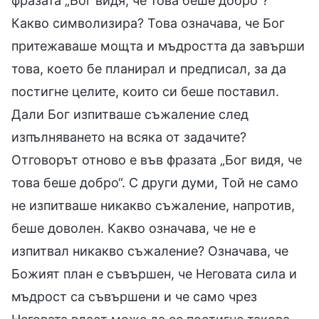
фразата „Бог видя, че това беше добро“?
Какво символизира? Това означава, че Бог
притежаваше мощта и мъдростта да завърши
това, което бе планирал и предписал, за да
постигне целите, които си беше поставил.
Дали Бог изпитваше съжаление след
изпълняването на всяка от задачите?
Отговорът отново е във фразата „Бог видя, че
това беше добро“. С други думи, Той не само
не изпитваше никакво съжаление, напротив,
беше доволен. Какво означава, че не е
изпитвал никакво съжаление? Означава, че
Божият план е съвършен, че Неговата сила и
мъдрост са съвършени и че само чрез