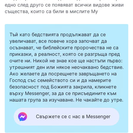
едно след друго се появяват всички видове живи
същества, които са били в мислите Му
Тъй като бедствията продължават да се
увеличават, все повече хора започват да
осъзнават, че библейските пророчества не са
приказки, а реалност, която се разгръща пред
очите ни. Никой не знае кое ще настъпи първо:
утрешният ден или някое неочаквано бедствие.
Ако желаете да посрещнете завръщането на
Господ със семейството си и да намерите
безопасност под Божията закрила, кликнете
върху Messenger, за да се присъедините към
нашата група за изучаване. Не чакайте до утре.
Свържете се с нас в Messenger