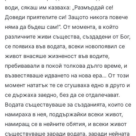
води, сякаш им казваха: „Размърдай се!
Доведи приятелите си! Защото никога повече
няма да бъдеш сам!“. От момента, в който
различните живи същества, създадени от Бог,
се появиха във водата, всеки новопоявил се
живот внасяше жизненост във водите,
пребивавали в покой толкова дълго време, и
възвестяваше идването на нова ера… От този
момент нататък те се сгушваха едно в друго и
се държаха заедно, без да се отдалечават.
Водата съществуваше за създанията, които се
намираха в нея, поддържайки всеки живот,
намиращ се в нейните обятия, и всеки живот
съществуваше заради водата, заради нейната