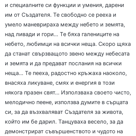
и специалните си функции и умения, дарени
им от Създателя. Те свободно се рееха и
умело маневрираха между небето и земята,
над ливади и гори… Те бяха галениците на
небето, любимци на всички неща. Скоро щяха
да станат свързващото звено между небесата
и земята и да предават послания на всички
неща… Те пееха, радостно кръжаха наоколо,
внасяха ликуване, смях и енергия в този
някога празен свят… Използваха своето чисто,
мелодично пеене, използва думите в сърцата
си, за да възхваляват Създателя за живота,
който им бе дарил. Танцуваха весело, за да
демонстрират съвършенството и чудото на