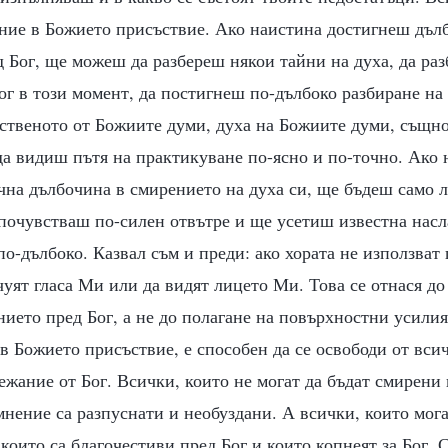
ение в Божието присъствие. Ако наистина достигнеш дъл
 Бог, ще можеш да разбереш някои тайни на духа, да ра
ог в този момент, да постигнеш по-дълбоко разбиране на
ственото от Божиите думи, духа на Божиите думи, същн
а видиш пътя на практикуване по-ясно и по-точно. Ако 
на дълбочина в смирението на духа си, ще бъдеш само л
почувстваш по-силен отвътре и ще усетиш известна насл
о-дълбоко. Казвал съм и преди: ако хората не използват 
чуят гласа Ми или да видят лицето Ми. Това се отнася до
ието пред Бог, а не до полагане на повърхностни усилия
в Божието присъствие, е способен да се освободи от вси
ежание от Бог. Всички, които не могат да бъдат смирени
мнение са разпуснати и необуздани. А всички, които мога
, които са благочестиви пред Бог и които копнеят за Бог. 