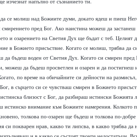
 ще изчезнат напълно от съзнанието ти.
да се молиш над Божиите думи, докато ядеш и пиеш Нег
м смирението пред Бог. Ако наистина можеш да застанеш 
ето и озарението на Светия Дух ще бъдат с теб. Целият 
ние в Божието присъствие. Когато се молиш, трябва да с
ш да бъдеш воден от Светия Дух. Когато си смирен пред 
, можеш да бъдеш просветлен и озарен и да постигнеш 
огато, по време на обичайните си дейности на размисъл
Бог, в сърцето си се чувстваш смирен в Божието присъс
 истинска близост с Бог, да разбираш истински Божията 
аш истинско внимание към Божиите намерения. Колкото 
кновено, толкова по-озарен ще бъдеш и толкова по-добр
я си покварен нрав, какво ти липсва, в какво трябва да 
изпълняваш и в какво се състоят твоите недостатъци. Вс