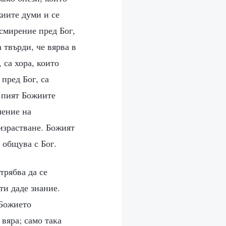
жиите думи и се
смирение пред Бог,
 твърди, че вярва в
 са хора, които
пред Бог, са
и пият Божиите
чение на
израстване. Божият
 общува с Бог.
трябва да се
ти даде знание.
 Божието
 вяра; само така