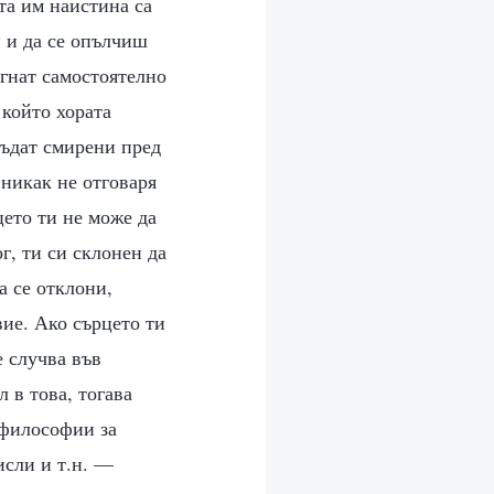
ата им наистина са
и и да се опълчиш
игнат самостоятелно
 който хората
бъдат смирени пред
 никак не отговаря
ето ти не може да
г, ти си склонен да
а се отклони,
вие. Ако сърцето ти
е случва във
л в това, тогава
 философии за
исли и т.н. —