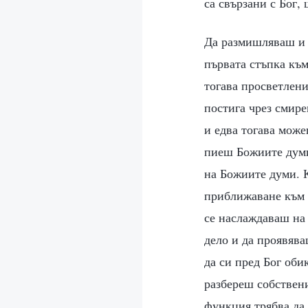
са свързани с Бог,
Да размишляваш и 
първата стъпка къ
тогава просветлени
постига чрез смире
и едва тогава може
пиеш Божиите думи
на Божиите думи. К
приближаване към 
се наслаждаваш на
дело и да проявяв
да си пред Бог оби
разбереш собствени
функция трябва да 