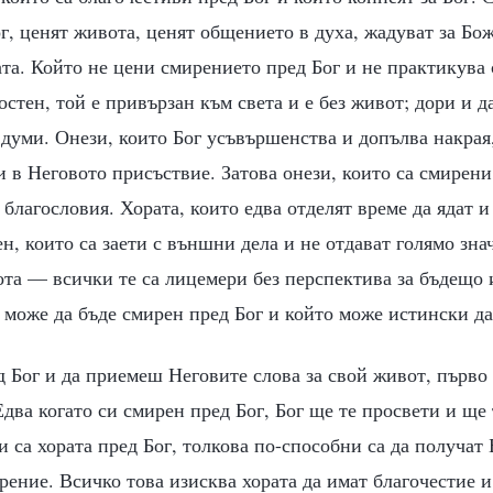
г, ценят живота, ценят общението в духа, жадуват за Бо
та. Който не цени смирението пред Бог и не практикува 
остен, той е привързан към света и е без живот; дори и да
а думи. Онези, които Бог усъвършенства и допълва накрая,
и в Неговото присъствие. Затова онези, които са смирени 
 благословия. Хората, които едва отделят време да ядат 
ен, които са заети с външни дела и не отдават голямо зна
ота — всички те са лицемери без перспектива за бъдещо 
о може да бъде смирен пред Бог и който може истински да
д Бог и да приемеш Неговите слова за свой живот, първо 
два когато си смирен пред Бог, Бог ще те просвети и ще 
 са хората пред Бог, толкова по-способни са да получат
рение. Всичко това изисква хората да имат благочестие и