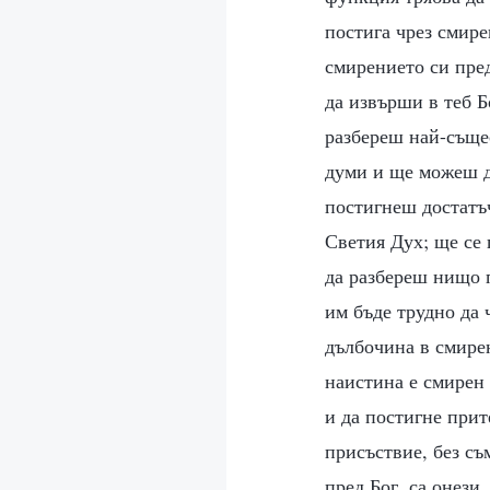
постига чрез смир
смирението си пред
да извърши в теб Б
разбереш най-съще
думи и ще можеш д
постигнеш достатъч
Светия Дух; ще се 
да разбереш нищо п
им бъде трудно да 
дълбочина в смирен
наистина е смирен 
и да постигне прит
присъствие, без съ
пред Бог, са онези