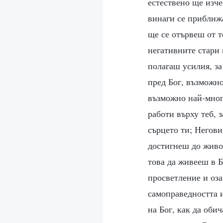
естествено ще изче
винаги се приближа
ще се отървеш от т
негативните стари 
полагаш усилия, за
пред Бог, възможно
възможно най-мног
работи върху теб, 
сърцето ти; Негови
достигнеш до живо
това да живееш в Б
просветление и оза
самоправедността и
на Бог, как да оби