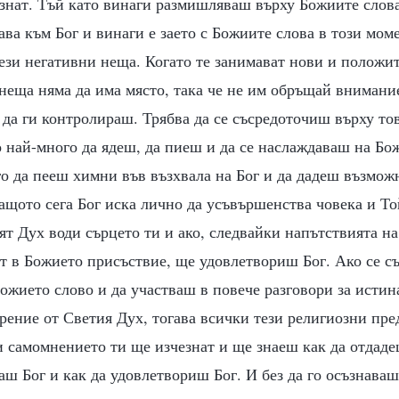
знат. Тъй като винаги размишляваш върху Божиите слова
ва към Бог и винаги е заето с Божиите слова в този мом
ези негативни неща. Когато те занимават нови и положи
неща няма да има място, така че не им обръщай внимани
 да ги контролираш. Трябва да се съсредоточиш върху то
 най-много да ядеш, да пиеш и да се наслаждаваш на Бо
о да пееш химни във възхвала на Бог и да дадеш възможн
защото сега Бог иска лично да усъвършенства човека и То
ят Дух води сърцето ти и ако, следвайки напътствията н
т в Божието присъствие, ще удовлетвориш Бог. Ако се с
ожието слово и да участваш в повече разговори за истин
рение от Светия Дух, тогава всички тези религиозни пре
 самомнението ти ще изчезнат и ще знаеш как да отдаде
чаш Бог и как да удовлетвориш Бог. И без да го осъзнаваш