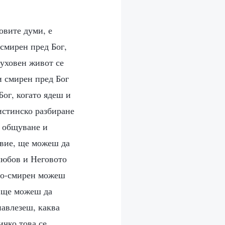
овите думи, е
смирен пред Бог,
духовен живот се
и смирен пред Бог
Бог, когато ядеш и
истинско разбиране
, общуване и
твие, ще можеш да
любов и Неговото
по-смирен можеш
е ще можеш да
навлезеш, каква
ичко това се