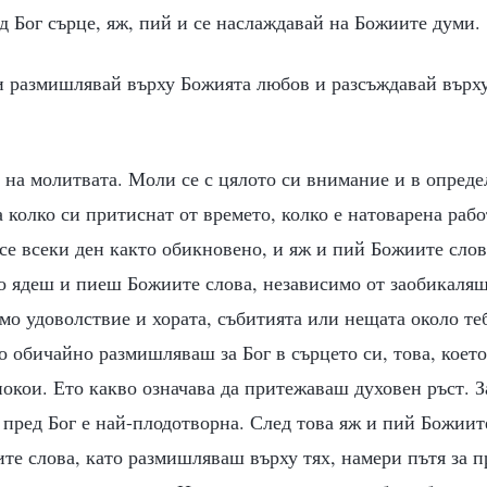
д Бог сърце, яж, пий и се наслаждавай на Божиите думи.
 и размишлявай върху Божията любов и разсъждавай върх
 на молитвата. Моли се с цялото си внимание и в опреде
 колко си притиснат от времето, колко е натоварена рабо
 се всеки ден както обикновено, и яж и пий Божиите слов
 ядеш и пиеш Божиите слова, независимо от заобикаляща
мо удоволствие и хората, събитията или нещата около теб
о обичайно размишляваш за Бог в сърцето си, това, което
покои. Ето какво означава да притежаваш духовен ръст. 
пред Бог е най-плодотворна. След това яж и пий Божиите
те слова, като размишляваш върху тях, намери пътя за п