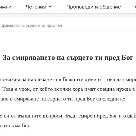
имни
Четения
Проповеди и общение
миряването на сърцето ти пред Бог
За смиряването на сърцето ти пред Бог
по-важна за навлизането в Божиите думи от това да смир
 Това е урок, от който всички хора имат спешна нужда в
ане в смиряване на сърцето ти пред Бог са следните:
о си от външните въпроси. Бъди смирен пред Бог и отдай
вата към Бог.