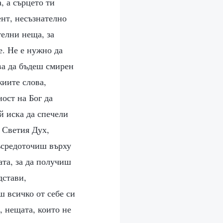
, а сърцето ти
ент, несъзнателно
телни неща, за
е. Не е нужно да
ва да бъдеш смирен
жиите слова,
ост на Бог да
й иска да спечели
а Светия Дух,
ъсредоточиш върху
ата, за да получиш
дстави,
ш всичко от себе си
, нещата, които не