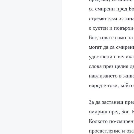
са смирени пред Бо
стремят към истина
е суетен и повърхн
Бог, това е само н
могат да са смирен
удостоени с велика
слова през целия д
навлизането в жив
народ е този, койт
За да застанеш пре
смириш пред Бог. Е
Колкото по-смирени
просветление и оза