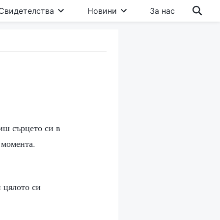
Свидетелства
Новини
За нас
иш сърцето си в
 момента.
 цялото си