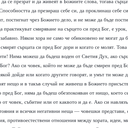
, да се презрат и да живеят в Божиите слова, тогава сърц
Способността да презираш себе си, да проклинаш себе с
тат, постигнат чрез Божието дело, и не може да бъде пост
 да практикуват смиряване на сърцето си пред Бог, е урок,
езабавно. Някои хора не само че обикновено не могат да 
а смирят сърцата си пред Бог дори и когато се молят. Това
рти! Нима можеш да бъдеш воден от Светия Дух, ако сърц
Бог? Ако си човек, който не може да бъде смирен пред Бо
някой дойде или когато другите говорят, и умът ти може д
вят нещо и в такъв случай не живееш в Божието присъст
 пред Бог, няма да бъдеш обезпокояван от нищо, което с
 от човек, събитие или от каквото и да е. Ако си навлязъ
стояния и всички негативни неща — човешки представи,
ия, противоестествени отношения между хората, идеи, м