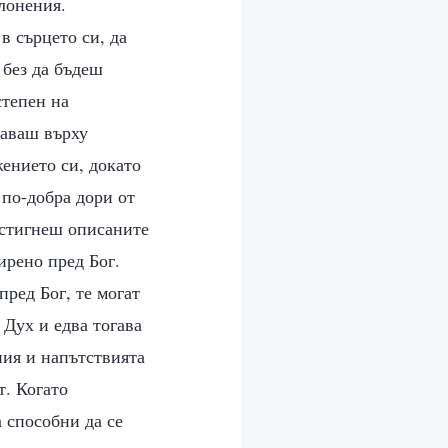
клонения.
в сърцето си, да
 без да бъдеш
степен на
даваш върху
ението си, докато
 по-добра дори от
остигнеш описаните
ирено пред Бог.
пред Бог, те могат
 Дух и едва тогава
ния и напътствията
т. Когато
 способни да се