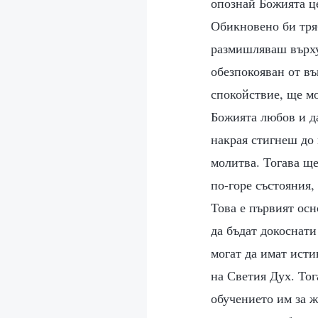
опознай Божията це
Обикновено би тря
размишляваш върху
обезпокояван от въ
спокойствие, ще мо
Божията любов и д
накрая стигнеш до 
молитва. Тогава щ
по-горе състояния,
Това е първият осн
да бъдат докоснати
могат да имат исти
на Светия Дух. Тог
обучението им за ж