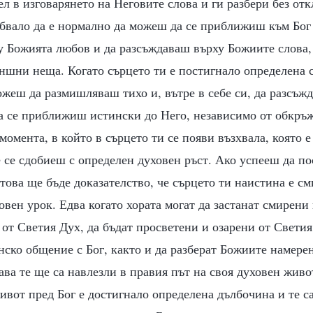
л в изговарянето на Неговите слова и ги разбери без от
бвало да е нормално да можеш да се приближиш към Бог 
 Божията любов и да разсъждаваш върху Божиите слова,
ншни неща. Когато сърцето ти е постигнало определена 
жеш да размишляваш тихо и, вътре в себе си, да разсъж
а се приближиш истински до Него, независимо от обкръж
момента, в който в сърцето ти се появи възхвала, която е
е се сдобиеш с определен духовен ръст. Ако успееш да п
 това ще бъде доказателство, че сърцето ти наистина е см
овен урок. Едва когато хората могат да застанат смирени 
 от Светия Дух, да бъдат просветени и озарени от Светия
нско общение с Бог, както и да разберат Божиите намере
ава те ще са навлезли в правия път на своя духовен живо
ивот пред Бог е достигнало определена дълбочина и те са