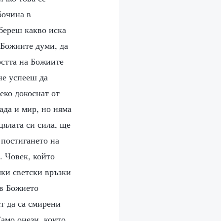
бочина в
збереш какво иска
 Божиите думи, да
остта на Божиите
не успееш да
еко докоснат от
ада и мир, но няма
цялата си сила, ще
 постигането на
. Човек, който
чки светски връзки
 в Божието
т да са смирени
Само онези, които