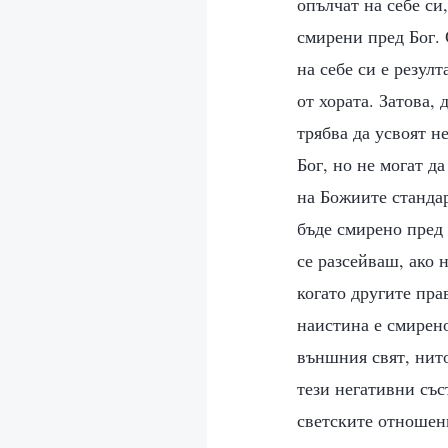
опълчат на себе си
смирени пред Бог. 
на себе си е резул
от хората. Затова,
трябва да усвоят н
Бог, но не могат д
на Божиите станда
бъде смирено пред 
се разсейваш, ако 
когато другите пра
наистина е смирено
външния свят, нито
тези негативни съ
светските отношен