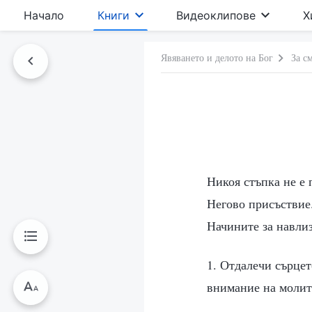
Начало
Книги
Видеоклипове
Х
Явяването и делото на Бог
За с
Никоя стъпка не е 
Негово присъствие.
Начините за навлиз
1. Отдалечи сърцет
внимание на молит