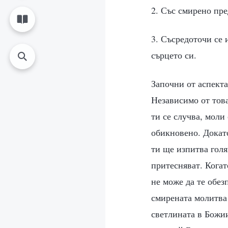
2. Със смирено пре
3. Съсредоточи се
сърцето си.
Започни от аспекта
Независимо от това
ти се случва, моли
обикновено. Докато
ти ще изпитва голя
притесняват. Когат
не може да те обез
смирената молитва 
светлината в Божии