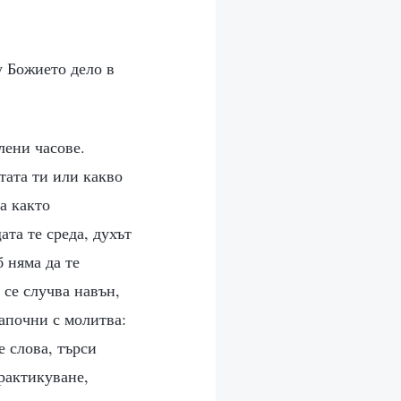
у Божието дело в
лени часове.
тата ти или какво
а както
та те среда, духът
 няма да те
 се случва навън,
Започни с молитва:
 слова, търси
рактикуване,