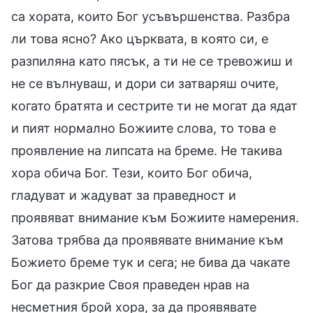
са хората, които Бог усъвършенства. Разбра
ли това ясно? Ако църквата, в която си, е
разпиляна като пясък, а ти не се тревожиш и
не се вълнуваш, и дори си затваряш очите,
когато братята и сестрите ти не могат да ядат
и пият нормално Божиите слова, то това е
проявление на липсата на бреме. Не такива
хора обича Бог. Тези, които Бог обича,
гладуват и жадуват за праведност и
проявяват внимание към Божиите намерения.
Затова трябва да проявявате внимание към
Божието бреме тук и сега; не бива да чакате
Бог да разкрие Своя праведен нрав на
несметния брой хора, за да проявявате