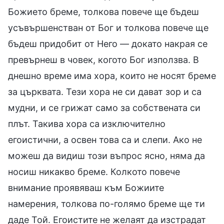
Божието бреме, толкова повече ще бъдеш
усъвършенстван от Бог и толкова повече ще
бъдеш придобит от Него — докато накрая се
превърнеш в човек, когото Бог използва. В
днешно време има хора, които не носят бреме
за църквата. Тези хора не си дават зор и са
мудни, и се грижат само за собствената си
плът. Такива хора са изключително
егоистични, а освен това са и слепи. Ако не
можеш да видиш този въпрос ясно, няма да
носиш никакво бреме. Колкото повече
внимание проявяваш към Божиите
намерения, толкова по-голямо бреме ще ти
даде Той. Егоистите не желаят да изстрадат