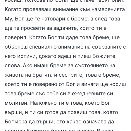
Когато проявяваш внимание към намеренията
Му, Бог ще те натовари с бреме, а след това
ще те просвети за задачите, които ти е
поверил. Когато Бог ти даде това бреме, ще
обърнеш специално внимание на свързаните с
него истини, докато ядеш и пиеш Божиите
слова. Ако имаш бреме за състоянието на
живота на братята и сестрите, това е бреме,
което ти е поверено от Бог и винаги ще носиш
това бреме със себе си в ежедневните си
молитви. Наложено ти е това, което Бог
върши, и ти си готов да правиш това, което
Бог иска да върши; ето какво означава да
поемеш Божието бреме като свое. В този