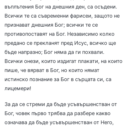
въплътения Бог на днешния ден, са осъдени.
Всички те са съвременни фарисеи, защото не
признават днешния Бог; всички те се
противопоставят на Бог. Независимо колко
предано се прекланят пред Исус, всичко ще
бъде напразно; Бог няма да ги похвали.
Всички онези, които издигат плакати, на които
пише, че вярват в Бог, но които нямат
истинско познание за Бог в сърцата си, са
лицемери!
За да се стреми да бъде усъвършенстван от
Бог, човек първо трябва да разбере какво
означава да бъде усъвършенстван от Него,