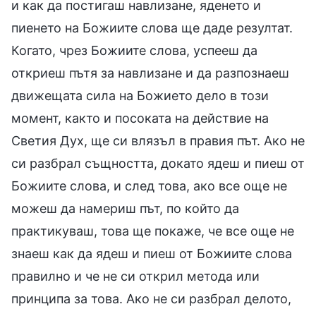
и как да постигаш навлизане, яденето и
пиенето на Божиите слова ще даде резултат.
Когато, чрез Божиите слова, успееш да
откриеш пътя за навлизане и да разпознаеш
движещата сила на Божието дело в този
момент, както и посоката на действие на
Светия Дух, ще си влязъл в правия път. Ако не
си разбрал същността, докато ядеш и пиеш от
Божиите слова, и след това, ако все още не
можеш да намериш път, по който да
практикуваш, това ще покаже, че все още не
знаеш как да ядеш и пиеш от Божиите слова
правилно и че не си открил метода или
принципа за това. Ако не си разбрал делото,