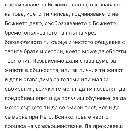
преживяване на Божиите слова, опознаването
на това, което ти липсва, подчиняването на
Божието дело, съобразяването с Божието
бреме, опълчването на плътта чрез
боголюбивото ти сърце и честото общуване с
твоите братя и сестри, което може да обогати
твоя опит. Независимо дали става дума за
живота в общността, или за личния ти живот
и дали става дума за големи или малки
събирания, всички те могат да ти позволят да
придобиеш опит и да получиш обучение, за да
може сърцето ти да се смири пред Бог и да
се върне при Него. Всичко това е част от
процеса на усъвършенстване. Да преживееш