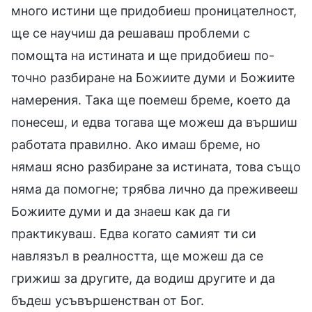
много истини ще придобиеш проницателност,
ще се научиш да решаваш проблеми с
помощта на истината и ще придобиеш по-
точно разбиране на Божиите думи и Божиите
намерения. Така ще поемеш бреме, което да
понесеш, и едва тогава ще можеш да вършиш
работата правилно. Ако имаш бреме, но
нямаш ясно разбиране за истината, това също
няма да помогне; трябва лично да преживееш
Божиите думи и да знаеш как да ги
практикуваш. Едва когато самият ти си
навлязъл в реалността, ще можеш да се
грижиш за другите, да водиш другите и да
бъдеш усъвършенстван от Бог.