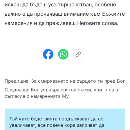
искаш да бъдеш усъвършенстван, особено
важно е да проявяваш внимание към Божиите
намерения и да преживееш Неговите слова.
Предишна:
За смиряването на сърцето ти пред Бог
Следваща:
Бог усъвършенства онези, които са в
съгласие с намеренията Му
Тъй като бедствията продължават да се
увеличават, все повече хора започват да