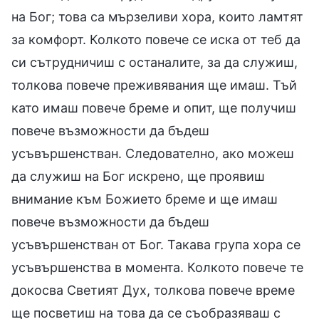
на Бог; това са мързеливи хора, които ламтят
за комфорт. Колкото повече се иска от теб да
си сътрудничиш с останалите, за да служиш,
толкова повече преживявания ще имаш. Тъй
като имаш повече бреме и опит, ще получиш
повече възможности да бъдеш
усъвършенстван. Следователно, ако можеш
да служиш на Бог искрено, ще проявиш
внимание към Божието бреме и ще имаш
повече възможности да бъдеш
усъвършенстван от Бог. Такава група хора се
усъвършенства в момента. Колкото повече те
докосва Светият Дух, толкова повече време
ще посветиш на това да се съобразяваш с