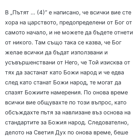
В „Пътят … (4)“ е написано, че всички вие сте
хора на царството, предопределени от Бог от
самото начало, и не можете да бъдете отнети
от никого. Там също така се казва, че Бог
желае всички да бъдат използвани и
усъвършенствани от Него, че Той изисква от
тях да застанат като Божи народ и че едва
след като станат Божи народ, те могат да
спазят Божиите намерения. По онова време
всички вие общувахте по този въпрос, като
обсъждахте пътя за навлизане въз основа на
стандартите за Божия народ. Следователно,
делото на Светия Дух по онова време, беше