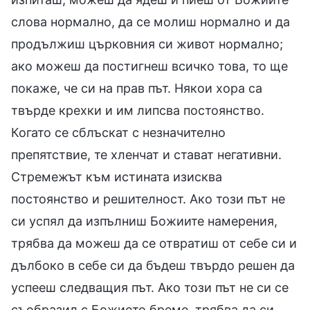
слова нормално, да се молиш нормално и да
продължиш църковния си живот нормално;
ако можеш да постигнеш всичко това, то ще
покаже, че си на прав път. Някои хора са
твърде крехки и им липсва постоянство.
Когато се сблъскат с незначително
препятствие, те хленчат и стават негативни.
Стремежът към истината изисква
постоянство и решителност. Ако този път не
си успял да изпълниш Божиите намерения,
трябва да можеш да се отвратиш от себе си и
дълбоко в себе си да бъдеш твърдо решен да
успееш следващия път. Ако този път не си се
съобразил с Божието бреме, трябва да си