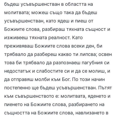
бъдеш усъвършенстван в областта на
молитвата; можеш също така да бъдеш
усъвършенстван, като ядеш и пиеш от
Божиите слова, разбираш тяхната същност и
изживееш тяхната реалност. Като
преживяваш Божиите слова всеки ден, би
трябвало да разбереш какво ти липсва; освен
това би трябвало да разпознаеш пагубния си
недостатък и слабостите си и да се молиш, и
да отправяш молби към Бог. По този начин
постепенно ще бъдеш усъвършенстван. Пътят
към съвършенството е: молитвата, яденето и
пиенето на Божиите слова, разбирането на
същността на Божиите слова, навлизането в