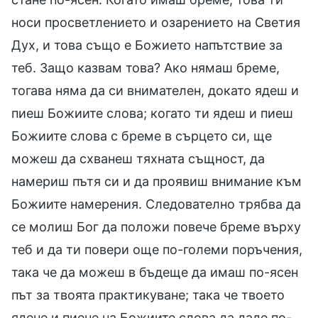
носи просветлението и озарението на Светия
Дух, и това също е Божието напътствие за
теб. Защо казвам това? Ако нямаш бреме,
тогава няма да си внимателен, докато ядеш и
пиеш Божиите слова; когато ти ядеш и пиеш
Божиите слова с бреме в сърцето си, ще
можеш да схванеш тяхната същност, да
намериш пътя си и да проявиш внимание към
Божиите намерения. Следователно трябва да
се молиш Бог да положи повече бреме върху
теб и да ти повери още по-големи поръчения,
така че да можеш в бъдеще да имаш по-ясен
път за твоята практикуване; така че твоето
ядене и пиене на Божиите слова да даде по-