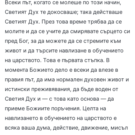
Всеки път, когато се молеше по този начин,
Светият Дух те докосваше; така действаше
Светият Дух. През това време трябва да се
молите и да се учите да смирявате сърцето си
пред Бог, за да можете да се стремите към
живот и да търсите навлизане в обучението
на царството. Това е първата стъпка. В
момента Божието дело е всеки да влезе в
правия път, да има нормален духовен живот и
истински преживявания, да бъде воден от
Светия Дух и — с това като основа — да
приеме Божиите поръчения. Целта на
навлизането в обучението на царството е
всяка ваша дума, действие, движение, мисъл