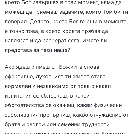
което Бог извършва в този момент, няма да
можеш да приемаш задачите, които Той би ти
поверил. Делото, което Бог върши в момента,
е точно това, в което хората трябва да
навлязат и да разберат сега. Имате ли
представа за тези неща?
Ако ядеш и пиеш от Божиите слова
ефективно, духовният ти живот става
нормален и независимо от това с какви
изпитания се сблъскаш, в какви
обстоятелства се окажеш, какви физически
заболявания претърпиш, какво отчуждение от
братя и сестри или семейни трудности
изпиташ, можеш да ядеш и пиеш от Божиите