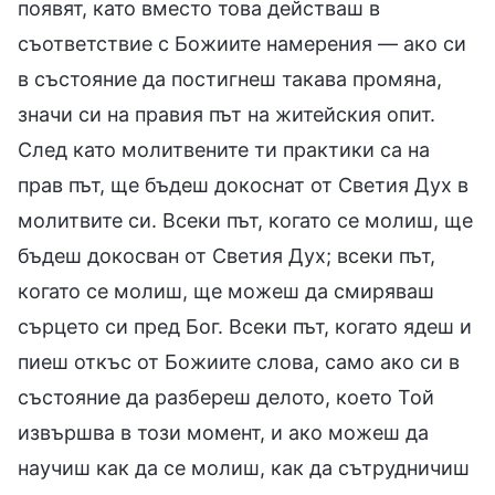
появят, като вместо това действаш в
съответствие с Божиите намерения — ако си
в състояние да постигнеш такава промяна,
значи си на правия път на житейския опит.
След като молитвените ти практики са на
прав път, ще бъдеш докоснат от Светия Дух в
молитвите си. Всеки път, когато се молиш, ще
бъдеш докосван от Светия Дух; всеки път,
когато се молиш, ще можеш да смиряваш
сърцето си пред Бог. Всеки път, когато ядеш и
пиеш откъс от Божиите слова, само ако си в
състояние да разбереш делото, което Той
извършва в този момент, и ако можеш да
научиш как да се молиш, как да сътрудничиш