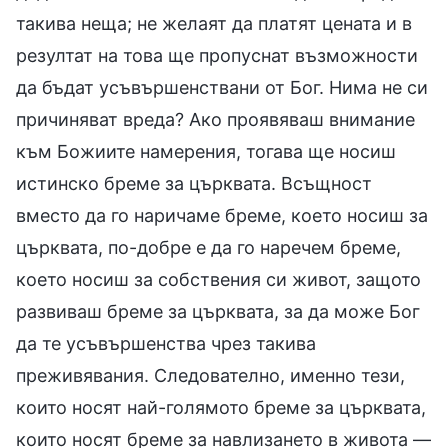
такива неща; не желаят да платят цената и в
резултат на това ще пропуснат възможности
да бъдат усъвършенствани от Бог. Нима не си
причиняват вреда? Ако проявяваш внимание
към Божиите намерения, тогава ще носиш
истинско бреме за църквата. Всъщност
вместо да го наричаме бреме, което носиш за
църквата, по-добре е да го наречем бреме,
което носиш за собствения си живот, защото
развиваш бреме за църквата, за да може Бог
да те усъвършенства чрез такива
преживявания. Следователно, именно тези,
които носят най-голямото бреме за църквата,
които носят бреме за навлизането в живота —