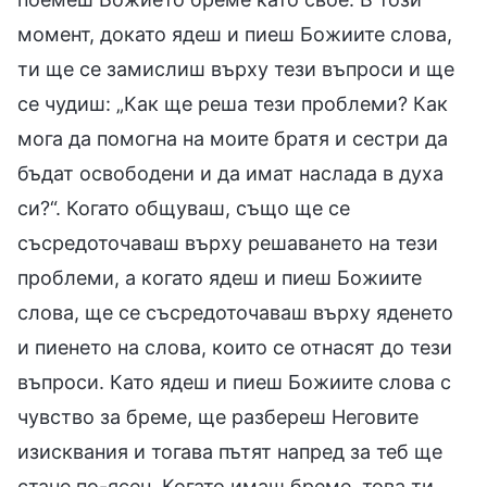
момент, докато ядеш и пиеш Божиите слова,
ти ще се замислиш върху тези въпроси и ще
се чудиш: „Как ще реша тези проблеми? Как
мога да помогна на моите братя и сестри да
бъдат освободени и да имат наслада в духа
си?“. Когато общуваш, също ще се
съсредоточаваш върху решаването на тези
проблеми, а когато ядеш и пиеш Божиите
слова, ще се съсредоточаваш върху яденето
и пиенето на слова, които се отнасят до тези
въпроси. Като ядеш и пиеш Божиите слова с
чувство за бреме, ще разбереш Неговите
изисквания и тогава пътят напред за теб ще
стане по-ясен. Когато имаш бреме, това ти