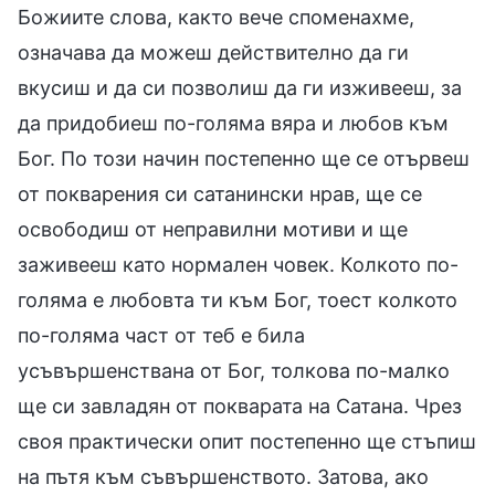
Божиите слова, както вече споменахме,
означава да можеш действително да ги
вкусиш и да си позволиш да ги изживееш, за
да придобиеш по-голяма вяра и любов към
Бог. По този начин постепенно ще се отървеш
от покварения си сатанински нрав, ще се
освободиш от неправилни мотиви и ще
заживееш като нормален човек. Колкото по-
голяма е любовта ти към Бог, тоест колкото
по-голяма част от теб е била
усъвършенствана от Бог, толкова по-малко
ще си завладян от покварата на Сатана. Чрез
своя практически опит постепенно ще стъпиш
на пътя към съвършенството. Затова, ако