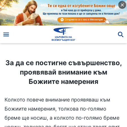
За да се постигне съвършенство, проявявай внимание към Божиите намерения
За да се постигне съвършенство,
проявявай внимание към
Божиите намерения
Колкото повече внимание проявяваш към
Божиите намерения, толкова по-голямо
бреме ще носиш, а колкото по-голямо бреме
носиш, толкова по-богат ще стане твоят опит.