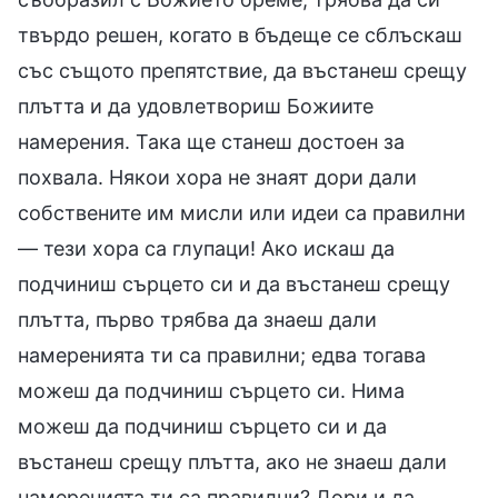
твърдо решен, когато в бъдеще се сблъскаш
със същото препятствие, да въстанеш срещу
плътта и да удовлетвориш Божиите
намерения. Така ще станеш достоен за
похвала. Някои хора не знаят дори дали
собствените им мисли или идеи са правилни
— тези хора са глупаци! Ако искаш да
подчиниш сърцето си и да въстанеш срещу
плътта, първо трябва да знаеш дали
намеренията ти са правилни; едва тогава
можеш да подчиниш сърцето си. Нима
можеш да подчиниш сърцето си и да
въстанеш срещу плътта, ако не знаеш дали
намеренията ти са правилни? Дори и да