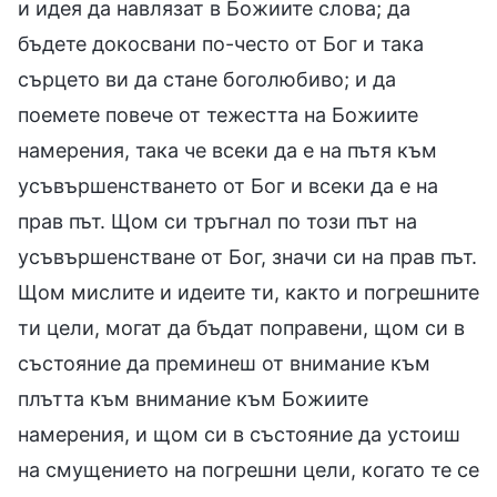
и идея да навлязат в Божиите слова; да
бъдете докосвани по-често от Бог и така
сърцето ви да стане боголюбиво; и да
поемете повече от тежестта на Божиите
намерения, така че всеки да е на пътя към
усъвършенстването от Бог и всеки да е на
прав път. Щом си тръгнал по този път на
усъвършенстване от Бог, значи си на прав път.
Щом мислите и идеите ти, както и погрешните
ти цели, могат да бъдат поправени, щом си в
състояние да преминеш от внимание към
плътта към внимание към Божиите
намерения, и щом си в състояние да устоиш
на смущението на погрешни цели, когато те се