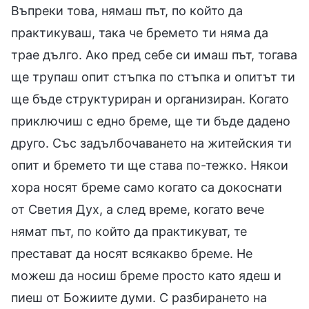
Въпреки това, нямаш път, по който да
практикуваш, така че бремето ти няма да
трае дълго. Ако пред себе си имаш път, тогава
ще трупаш опит стъпка по стъпка и опитът ти
ще бъде структуриран и организиран. Когато
приключиш с едно бреме, ще ти бъде дадено
друго. Със задълбочаването на житейския ти
опит и бремето ти ще става по-тежко. Някои
хора носят бреме само когато са докоснати
от Светия Дух, а след време, когато вече
нямат път, по който да практикуват, те
престават да носят всякакво бреме. Не
можеш да носиш бреме просто като ядеш и
пиеш от Божиите думи. С разбирането на