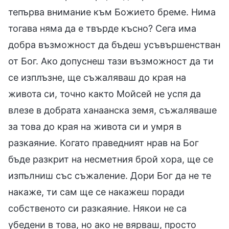
тепърва внимание към Божието бреме. Нима
тогава няма да е твърде късно? Сега има
добра възможност да бъдеш усъвършенстван
от Бог. Ако допуснеш тази възможност да ти
се изплъзне, ще съжаляваш до края на
живота си, точно както Мойсей не успя да
влезе в добрата ханаанска земя, съжаляваше
за това до края на живота си и умря в
разкаяние. Когато праведният нрав на Бог
бъде разкрит на несметния брой хора, ще се
изпълниш със съжаление. Дори Бог да не те
накаже, ти сам ще се накажеш поради
собственото си разкаяние. Някои не са
убедени в това, но ако не вярваш, просто