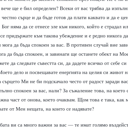
 вече ще е бил определен? Всеки от вас трябва да изпъл
 честно сърце и да бъде готов да плати каквато и да е це
 Бог няма да се отнесе зле към никого, който е страдал и
 се придържате към такова убеждение и е редно никога да 
 мога да бъда спокоен за вас. В противен случай вие зав
мога да бъда спокоен, и завинаги ще останете обект на М
ете да следвате съвестта си, да дадете всичко от себе си
Моето дело и посвещавате енергията на целия си живот 
а сърцето Ми не би подскачало често от радост заради ва
пълно спокоен за вас, нали? За съжаление това, на което 
на част от онова, което очаквам. Щом това е така, как 
вате от Мен нещата, на които се надявате?
бата ви са много важни за вас — те имат голямо въздейст