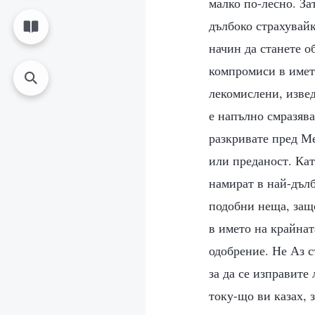
малко по-лесно. За
дълбоко страхувайк
начин да станете о
компромиси в името
лекомислени, изве
е напълно смразява
разкривате пред Ме
или преданост. Ка
намират в най-дълб
подобни неща, защо
в името на крайнат
одобрение. Не Аз с
за да се изправите
току-що ви казах, 