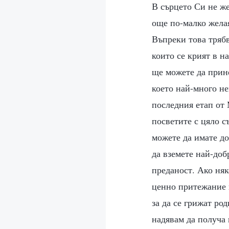
В сърцето Си не же
още по-малко желая
Въпреки това трябв
които се крият в н
ще можете да прине
което най-много не
последния етап от 
посветите с цяло с
можете да имате д
да вземете най-доб
преданост. Ако няк
ценно притежание н
за да се грижат род
надявам да получа в