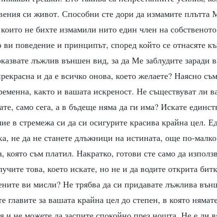
твения си живот. Способни сте дори да измамите плътта 
 които не бихте измамили нито един член на собственото
 ви поведение и принципът, според който се отнасяте къ
казвате лъжлив външен вид, за да Ме заблудите заради в
 прекрасна и да е всичко онова, което желаете? Наясно съ
ременна, както и вашата искреност. Не съществуват ли 
ате, само сега, а в бъдеще няма да ги има? Искате единс
ие в стремежа си да си осигурите красива крайна цел. Е
ка, не да не станете длъжници на истината, още по-малко
а, която съм платил. Накратко, готови сте само да използ
лучите това, което искате, но не и да водите открита бит
ените ви мисли? Не трябва да си придавате лъжлива вън
те главите за вашата крайна цел до степен, в която нямате
я и не можете да заспите спокойно през нощта. Не е ли в