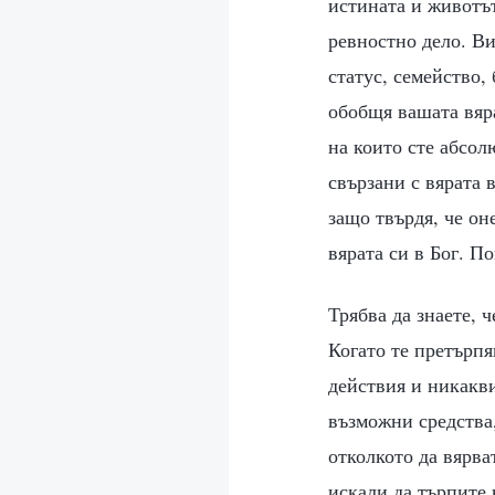
истината и животът
ревностно дело. Ви
статус, семейство,
обобщя вашата вяра
на които сте абсол
свързани с вярата 
защо твърдя, че он
вярата си в Бог. П
Трябва да знаете, ч
Когато те претърпя
действия и никакви
възможни средства,
отколкото да вярват
искали да търпите 