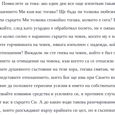
 Помислете за това: ако един ден все още изпитвам така
шението Ми към вас тогава? Ще бъда ли толкова любезен
ли сърцето Ми толкова спокойно тогава, колкото е сега? 
 който, след като усърдно е обработвал полето, не е ожън
и колко силно е наранено сърцето на човек, когато му е 
те горчивината на човек, някога изпълнен с надежда, кой
отношения? Виждали ли сте гнева на човек, който е бил
ието за отмъщение на човека, към когото са се отнасяли
ате душевното състояние на тези хора, тогава смятам, че
редставите отношението, което Бог ще има при Своето въ
вие да положите сериозни усилия в името на собствената
звайте измамни средства в усилията си, в противен случ
т вас в сърцето Си. А до какво води такова разочаровани
, които разсъждават върху крайната си цел, но я съсипват