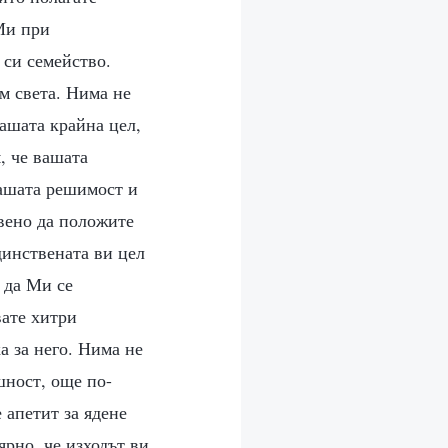
Ми при
 си семейство.
м света. Нима не
ашата крайна цел,
м, че вашата
вашата решимост и
твено да положите
динствената ви цел
 да Ми се
вате хитри
ка за него. Нима не
шност, още по-
 апетит за ядене
ярно, че изходът ви