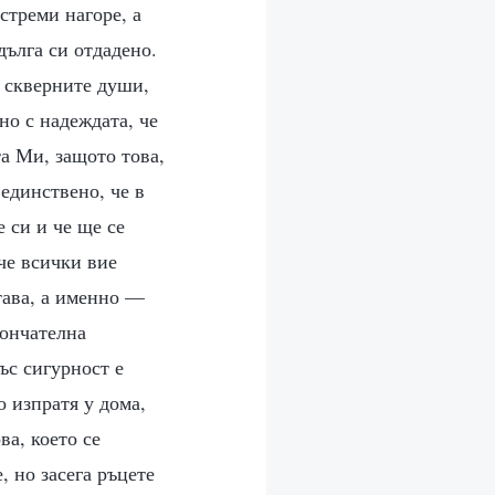
стреми нагоре, а
дълга си отдадено.
а скверните души,
но с надеждата, че
та Ми, защото това,
единствено, че в
 си и че ще се
 че всички вие
тава, а именно —
кончателна
ъс сигурност е
о изпратя у дома,
ва, което се
, но засега ръцете