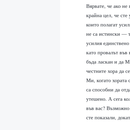
Вярвате, че ако не
крайна цел, че сте
които полагат усил
не са истински — т
усилия единствено 
като провалът във 
бъда ласкан и да М
честните хора да с
Ми, когато хората 
са способни да отд
утешено. А сега ко
във вас? Възможно 
сте показали, дока