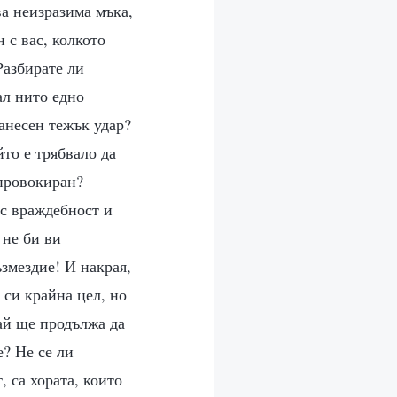
ва неизразима мъка,
 с вас, колкото
Разбирате ли
ал нито едно
нанесен тежък удар?
то е трябвало да
 провокиран?
 с враждебност и
 не би ви
змездие! И накрая,
 си крайна цел, но
ай ще продължа да
е? Не се ли
, са хората, които