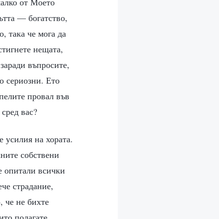
малко от Моето
ътта — богатство,
, така че мога да
стигнете нещата,
 заради въпросите,
о сериозни. Ето
рпелите провал във
 сред вас?
е усилия на хората.
хните собствени
е опитали всички
ече страдание,
, че не бихте
ито полагате