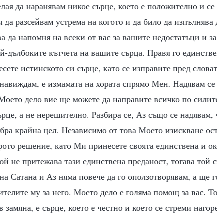
лая да наранявам никое сърце, което е положително и се 
 да разсейвам устрема на когото и да било да изпълнява 
а да напомня на всеки от вас за вашите недостатъци и з
ай-дълбоките кътчета на вашите сърца. Правя го единстве
сете истинското си сърце, като се изправите пред слова
навиждам, е измамата на хората спрямо Мен. Надявам се 
Моето дело вие ще можете да направите всичко по силите
ърце, а не нерешително. Разбира се, Аз също се надявам,
обра крайна цел. Независимо от това Моето изискване ос
рото решение, като Ми принесете своята единствена и о
ой не притежава тази единствена преданост, тогава той с
а Сатана и Аз няма повече да го оползотворявам, а ще г
ителите му за него. Моето дело е голяма помощ за вас. То
 замяна, е сърце, което е честно и което се стреми нагоре