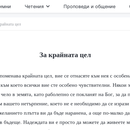
имни
Четения
Проповеди и общение
крайната цел
За крайната цел
споменава крайната цел, вие се отнасяте към нея с особе
, към което всички вие сте особено чувствителни. Някои 
 чело в земята, като раболепно се покланят на Бог, за да 
 вашето нетърпение, което не е необходимо да се изрази 
еланието плътта ви да бъде наранена, а още по-малко да
в бъдеще. Надеждата ви е просто да можете да живеете м