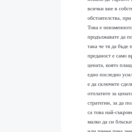
всички вие в собс
обстоятелства, при
Това е неизменното
продължавате да по
така че тя да бъде
преданост е само в
цената, която плащ
едно последно усил
е да сключите сдел
отплатите за ценат
стратегии, за да по
са това най-съкров
малко да си блъска
или пиене през ден