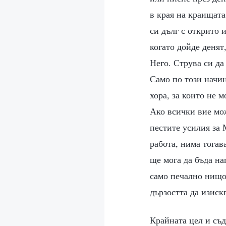
в края на краищата
си дълг с открито и
когато дойде денят,
Него. Струва си да
Само по този начин
хора, за които не 
Ако всички вие мож
пестите усилия за 
работа, нима тогав
ще мога да бъда на
само печално нищож
дързостта да изиск
Крайната цел и съд