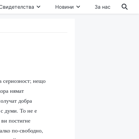
Свидетелства
Новини
За нас
на сериозност; нещо
хора нямат
получат добра
с думи. То не е
 ви постигне
алко по-свободно,