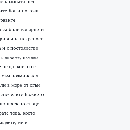
не крайната цел,
ите Бог и по този
правите
а са били коварни и
привидна искреност
 и с постоянство
оплакване, измама
 неща, които се
е съм подминавал
ли в море от огън
а спечелите Божието
чно предано сърце,
рате това, което
ждаете, не е