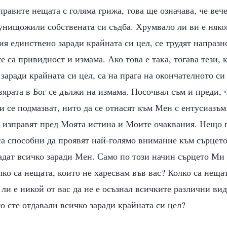
 правите нещата с голяма грижа, това ще означава, че веч
 унищожили собствената си съдба. Хрумвало ли ви е няког
ия единствено заради крайната си цел, се трудят напраз
е са привидност и измама. Ако това е така, тогава тези, 
заради крайната си цел, са на прага на окончателното си
вярата в Бог се дължи на измама. Посочвал съм и преди, 
и се подмазват, нито да се отнасят към Мен с ентусиазъ
е изправят пред Моята истина и Моите очаквания. Нещо 
са способни да проявят най-голямо внимание към сърцет
адат всичко заради Мен. Само по този начин сърцето Ми
лко са нещата, които не харесвам във вас? Колко са неща
ли е никой от вас да не е осъзнал всичките различни вид
то сте отдавали всичко заради крайната си цел?