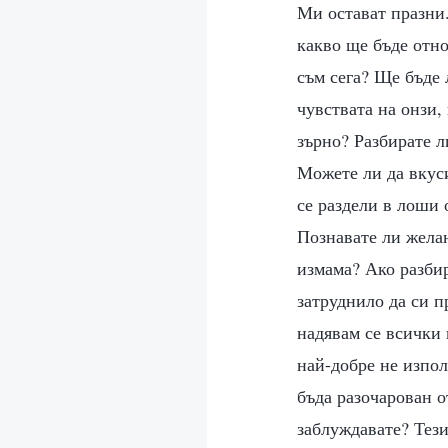
Ми остават празни.
какво ще бъде отно
съм сега? Ще бъде 
чувствата на онзи,
зърно? Разбирате л
Можете ли да вкуси
се раздели в лоши 
Познавате ли желан
измама? Ако разбир
затруднило да си п
надявам се всички 
най-добре не изпол
бъда разочарован о
заблуждавате? Тези