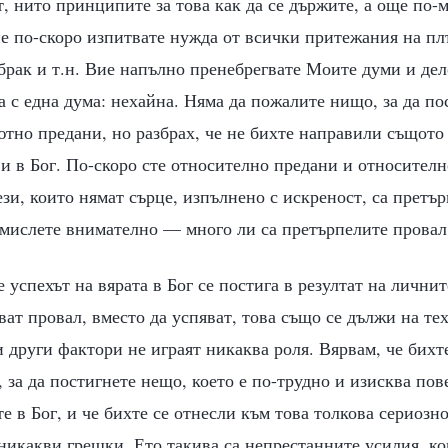
, нито принципите за това как да се държите, а още по-
е по-скоро изпитвате нужда от всички притежания на пл
 брак и т.н. Вие напълно пренебрегвате Моите думи и дело
 с една дума: нехайна. Няма да пожалите нищо, за да по
ютно предани, но разбрах, че не бихте направили същото
ви в Бог. По-скоро сте относително предани и относителн
ези, които нямат сърце, изпълнено с искреност, са претъ
омислете внимателно — много ли са претърпелите провал
е успехът на вярата в Бог се постига в резултат на личнит
ват провал, вместо да успяват, това също се дължи на те
 други фактори не играят никаква роля. Вярвам, че бихт
 за да постигнете нещо, което е по-трудно и изисква пов
е в Бог, и че бихте се отнесли към това толкова сериозно
никакви грешки. Ето такива са непрестанните усилия, ко