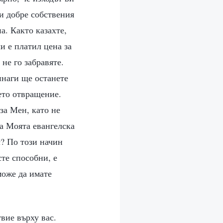
ни добре собствения
на. Както казахте,
ли е платил цена за
не го забравяте.
инаги ще останете
оето отвращение.
 за Мен, като не
на Моята евангелска
с? По този начин
сте способни, е
може да имате
вие върху вас.