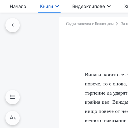
Начало
Книги
Видеоклипове
Х
Съдът започва с Божия дом
За 
Винаги, когато се 
повече, то е онова
търпение да ударят
крайна цел. Виждам
нищо повече от неж
вечното наказание 