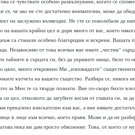
това се чувствате особено развълнувани, когато се споме
и се, че ако не сте достатъчно внимателни, може да обид
бект на заслужено възмездие. Не сте се поколебали да на
 на вашата крайна цел и дори много от вас, които няког
днъж са станали особено благородни и искрени. Вашата 
ща. Независимо от това всички вие имате „честни“ сърца
н тайните в сърцата си, без да укривате нищо, било то 
то цяло, много откровено Ми „изповядахте“ съществените
оките кътчета на вашето същество. Разбира се, никога н
то за Мен те са твърде познати. Вие по-скоро бихте влез
а си цел, отколкото да загубите косъм от главата си, за д
ъм прекалено взискателен към вас, а вие нямате достатъ
 лице в лице към всичко, което правя. Може и да не разби
затова нека ви дам просто обяснение: Това, от което се ну