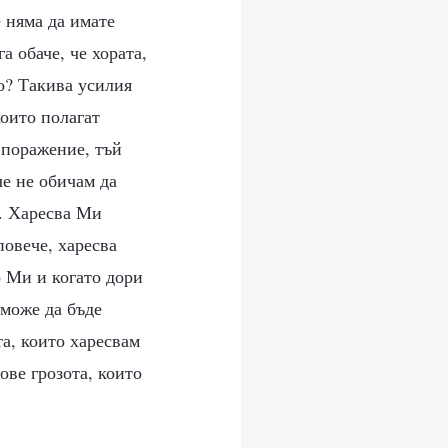
е няма да имате
а обаче, че хората,
но? Такива усилия
които полагат
 поражение, тъй
че не обичам да
м. Харесва Ми
повече, харесва
о Ми и когато дори
 може да бъде
та, които харесвам
ове грозота, които