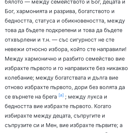
бялото — между семейството и Бог, децата и
Бог, хармонията и разрива, богатството и
бедността, статуса и обикновеността, между
това да бъдете подкрепени и това да бъдете
отхвърлени и т.н. — със сигурност не сте
невежи относно избора, който сте направили!
Между хармонично и разбито семейство вие
избрахте първото и го направихте без никакво
колебание; между богатствата и дълга вие
отново избрахте първото, дори без волята да
[а]
се върнете на брега
; между лукса и
бедността вие избрахте първото. Когато
избирахте между децата, съпругите и
съпрузите си и Мен, вие избрахте първите; а