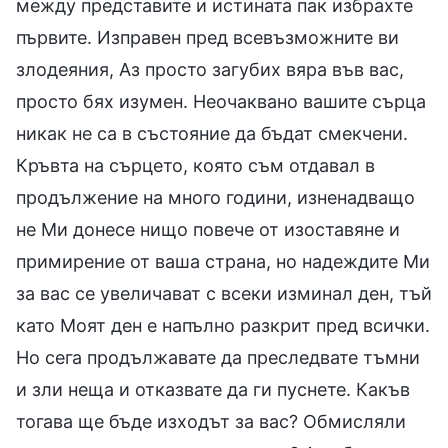
между представите и истината пак избрахте
първите. Изправен пред всевъзможните ви
злодеяния, Аз просто загубих вяра във вас,
просто бях изумен. Неочаквано вашите сърца
никак не са в състояние да бъдат смекчени.
Кръвта на сърцето, която съм отдавал в
продължение на много години, изненадващо
не Ми донесе нищо повече от изоставяне и
примирение от ваша страна, но надеждите Ми
за вас се увеличават с всеки изминал ден, тъй
като Моят ден е напълно разкрит пред всички.
Но сега продължавате да преследвате тъмни
и зли неща и отказвате да ги пуснете. Какъв
тогава ще бъде изходът за вас? Обмисляли