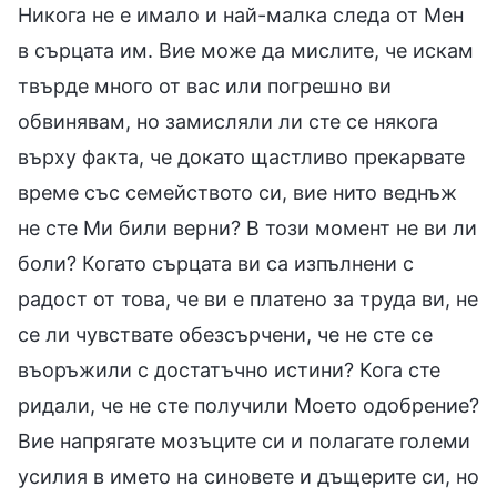
Никога не е имало и най-малка следа от Мен
в сърцата им. Вие може да мислите, че искам
твърде много от вас или погрешно ви
обвинявам, но замисляли ли сте се някога
върху факта, че докато щастливо прекарвате
време със семейството си, вие нито веднъж
не сте Ми били верни? В този момент не ви ли
боли? Когато сърцата ви са изпълнени с
радост от това, че ви е платено за труда ви, не
се ли чувствате обезсърчени, че не сте се
въоръжили с достатъчно истини? Кога сте
ридали, че не сте получили Моето одобрение?
Вие напрягате мозъците си и полагате големи
усилия в името на синовете и дъщерите си, но