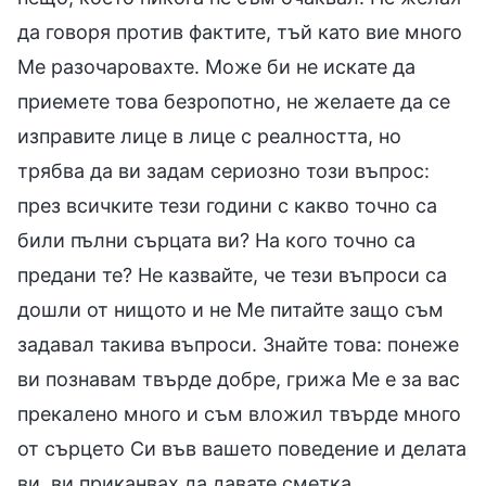
да говоря против фактите, тъй като вие много
Ме разочаровахте. Може би не искате да
приемете това безропотно, не желаете да се
изправите лице в лице с реалността, но
трябва да ви задам сериозно този въпрос:
през всичките тези години с какво точно са
били пълни сърцата ви? На кого точно са
предани те? Не казвайте, че тези въпроси са
дошли от нищото и не Ме питайте защо съм
задавал такива въпроси. Знайте това: понеже
ви познавам твърде добре, грижа Ме е за вас
прекалено много и съм вложил твърде много
от сърцето Си във вашето поведение и делата
ви, ви приканвах да давате сметка