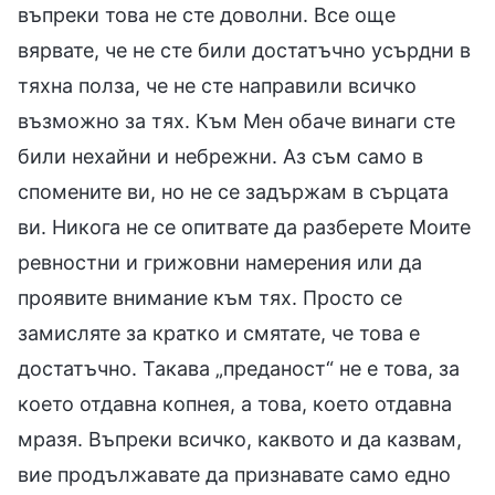
въпреки това не сте доволни. Все още
вярвате, че не сте били достатъчно усърдни в
тяхна полза, че не сте направили всичко
възможно за тях. Към Мен обаче винаги сте
били нехайни и небрежни. Аз съм само в
спомените ви, но не се задържам в сърцата
ви. Никога не се опитвате да разберете Моите
ревностни и грижовни намерения или да
проявите внимание към тях. Просто се
замисляте за кратко и смятате, че това е
достатъчно. Такава „преданост“ не е това, за
което отдавна копнея, а това, което отдавна
мразя. Въпреки всичко, каквото и да казвам,
вие продължавате да признавате само едно