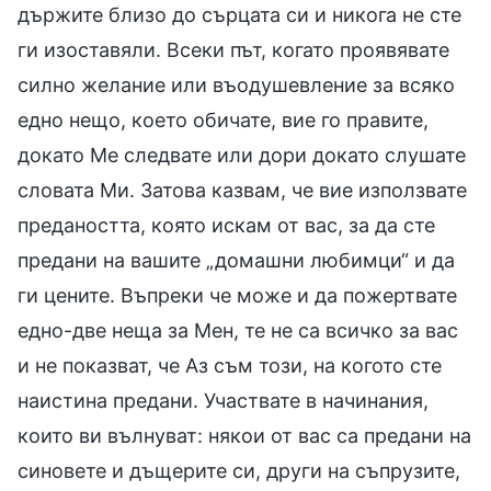
държите близо до сърцата си и никога не сте
ги изоставяли. Всеки път, когато проявявате
силно желание или въодушевление за всяко
едно нещо, което обичате, вие го правите,
докато Ме следвате или дори докато слушате
словата Ми. Затова казвам, че вие използвате
предаността, която искам от вас, за да сте
предани на вашите „домашни любимци“ и да
ги цените. Въпреки че може и да пожертвате
едно-две неща за Мен, те не са всичко за вас
и не показват, че Аз съм този, на когото сте
наистина предани. Участвате в начинания,
които ви вълнуват: някои от вас са предани на
синовете и дъщерите си, други на съпрузите,