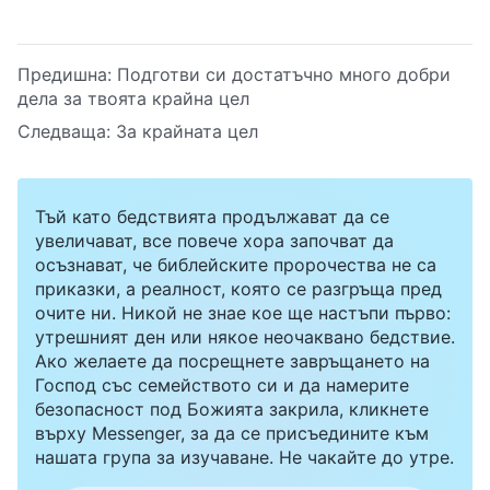
Предишна:
Подготви си достатъчно много добри
дела за твоята крайна цел
Следваща:
За крайната цел
Тъй като бедствията продължават да се
увеличават, все повече хора започват да
осъзнават, че библейските пророчества не са
приказки, а реалност, която се разгръща пред
очите ни. Никой не знае кое ще настъпи първо:
утрешният ден или някое неочаквано бедствие.
Ако желаете да посрещнете завръщането на
Господ със семейството си и да намерите
безопасност под Божията закрила, кликнете
върху Messenger, за да се присъедините към
нашата група за изучаване. Не чакайте до утре.