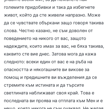
големите придобивки и така да избегнете
живот, който да сте живели напразно. Може
да се чувствате объркани защо говоря такива
слова. Честно казано, не съм доволен от
поведението на никого от вас, защото
надеждите, които имах за вас, не бяха такива,
каквито сте вие днес. Затова мога да кажа
следното: всеки един от вас е на ръба на
опасността и някогашните ви викове за
помощ и предишните ви въжделения да се
стремите към истината и да търсите
светлината наближават своя край. Това е
последната ви проява на отплата към Мен и е
нещо, което никога не съм очаквал. Не желая