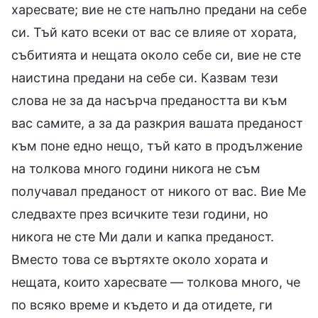
харесвате; вие не сте напълно предани на себе
си. Тъй като всеки от вас се влияе от хората,
събитията и нещата около себе си, вие не сте
наистина предани на себе си. Казвам тези
слова не за да насърча предаността ви към
вас самите, а за да разкрия вашата преданост
към поне едно нещо, тъй като в продължение
на толкова много години никога не съм
получавал преданост от никого от вас. Вие Ме
следвахте през всичките тези години, но
никога не сте Ми дали и капка преданост.
Вместо това се въртяхте около хората и
нещата, които харесвате — толкова много, че
по всяко време и където и да отидете, ги