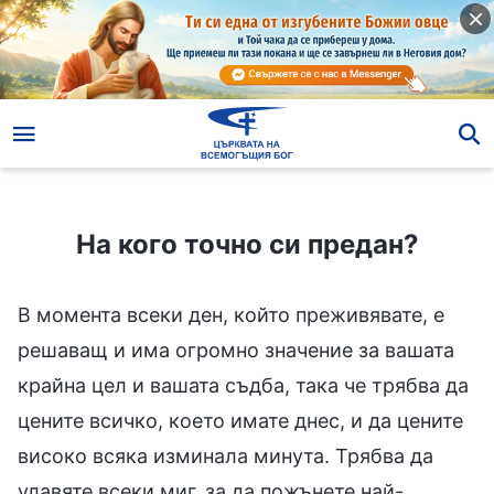
На кого точно си предан?
На кого точно си предан?
В момента всеки ден, който преживявате, е
решаващ и има огромно значение за вашата
крайна цел и вашата съдба, така че трябва да
цените всичко, което имате днес, и да цените
високо всяка изминала минута. Трябва да
улавяте всеки миг, за да пожънете най-