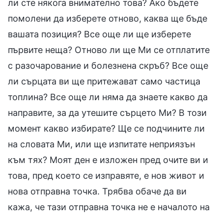
ли сте някога внимателно това? Ако бъдете
помолени да изберете отново, каква ще бъде
вашата позиция? Все още ли ще изберете
първите неща? Отново ли ще Ми се отплатите
с разочарование и болезнена скръб? Все още
ли сърцата ви ще притежават само частица
топлина? Все още ли няма да знаете какво да
направите, за да утешите сърцето Ми? В този
момент какво избирате? Ще се подчините ли
на словата Ми, или ще изпитате неприязън
към тях? Моят ден е изложен пред очите ви и
това, пред което се изправяте, е нов живот и
нова отправна точка. Трябва обаче да ви
кажа, че тази отправна точка не е началото на