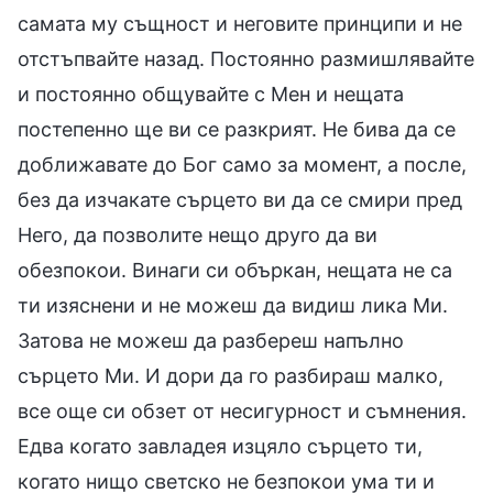
самата му същност и неговите принципи и не
отстъпвайте назад. Постоянно размишлявайте
и постоянно общувайте с Мен и нещата
постепенно ще ви се разкрият. Не бива да се
доближавате до Бог само за момент, а после,
без да изчакате сърцето ви да се смири пред
Него, да позволите нещо друго да ви
обезпокои. Винаги си объркан, нещата не са
ти изяснени и не можеш да видиш лика Ми.
Затова не можеш да разбереш напълно
сърцето Ми. И дори да го разбираш малко,
все още си обзет от несигурност и съмнения.
Едва когато завладея изцяло сърцето ти,
когато нищо светско не безпокои ума ти и