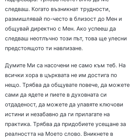
следваш. Когато възникнат трудности,
размишлявай по-често в близост до Мен и
общувай директно с Мен. Ако успееш да
следваш неотлъчно този път, това ще улесни
предстоящото ти навлизане.
Думите Ми са насочени не само към теб. На
всички хора в църквата не им достига по
нещо. Трябва да общувате повече, да можете
сами да ядете и пиете в духовната си
отдаденост, да можете да улавяте ключови
истини и незабавно да ги прилагате на
практика. Трябва да придобиете усещане за
реалността на Моето слово. Вникнете в