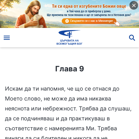
Глава 9
Глава 9
Искам да ти напомня, че що се отнася до
Моето слово, не може да има никаква
неяснота или небрежност. Трябва да слушаш,
да се подчиняваш и да практикуваш в
съответствие с намеренията Ми. Трябва
винаги да си бдителен и никога да не