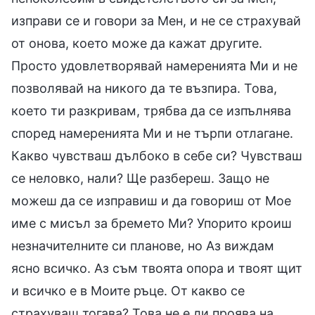
изправи се и говори за Мен, и не се страхувай
от онова, което може да кажат другите.
Просто удовлетворявай намеренията Ми и не
позволявай на никого да те възпира. Това,
което ти разкривам, трябва да се изпълнява
според намеренията Ми и не търпи отлагане.
Какво чувстваш дълбоко в себе си? Чувстваш
се неловко, нали? Ще разбереш. Защо не
можеш да се изправиш и да говориш от Мое
име с мисъл за бремето Ми? Упорито кроиш
незначителните си планове, но Аз виждам
ясно всичко. Аз съм твоята опора и твоят щит
и всичко е в Моите ръце. От какво се
страхуваш тогава? Това не е ли проява на