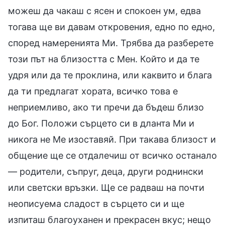
можеш да чакаш с ясен и спокоен ум, едва
тогава ще ви давам откровения, едно по едно,
според намеренията Ми. Трябва да разберете
този път на близостта с Мен. Който и да те
удря или да те проклина, или каквито и блага
да ти предлагат хората, всичко това е
неприемливо, ако ти пречи да бъдеш близо
до Бог. Положи сърцето си в дланта Ми и
никога не Ме изоставяй. При такава близост и
общение ще се отдалечиш от всичко останало
— родители, съпруг, деца, други роднински
или светски връзки. Ще се радваш на почти
неописуема сладост в сърцето си и ще
изпиташ благоуханен и прекрасен вкус; нещо