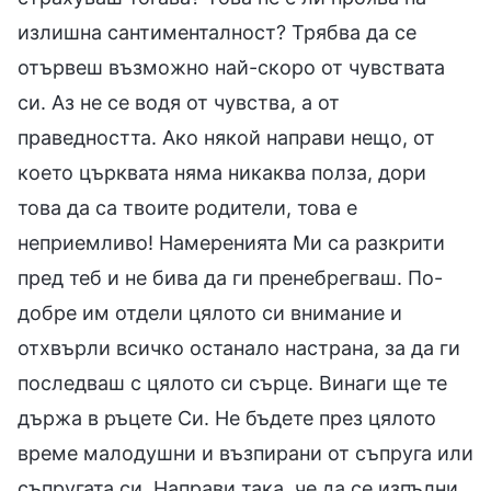
излишна сантименталност? Трябва да се
отървеш възможно най-скоро от чувствата
си. Аз не се водя от чувства, а от
праведността. Ако някой направи нещо, от
което църквата няма никаква полза, дори
това да са твоите родители, това е
неприемливо! Намеренията Ми са разкрити
пред теб и не бива да ги пренебрегваш. По-
добре им отдели цялото си внимание и
отхвърли всичко останало настрана, за да ги
последваш с цялото си сърце. Винаги ще те
държа в ръцете Си. Не бъдете през цялото
време малодушни и възпирани от съпруга или
съпругата си. Направи така, че да се изпълни