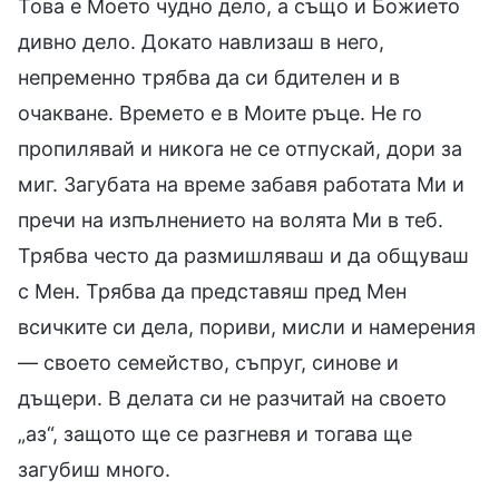
Това е Моето чудно дело, а също и Божието
дивно дело. Докато навлизаш в него,
непременно трябва да си бдителен и в
очакване. Времето е в Моите ръце. Не го
пропилявай и никога не се отпускай, дори за
миг. Загубата на време забавя работата Ми и
пречи на изпълнението на волята Ми в теб.
Трябва често да размишляваш и да общуваш
с Мен. Трябва да представяш пред Мен
всичките си дела, пориви, мисли и намерения
— своето семейство, съпруг, синове и
дъщери. В делата си не разчитай на своето
„аз“, защото ще се разгневя и тогава ще
загубиш много.