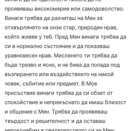
проявяваш високомерие или самодоволство.
Винаги трябва да разчиташ на Мен за
отхвърлянето на онзи стар, природен нрав,
който живее у теб. Пред Мен винаги трябва да
си в нормално състояние и да показваш
уравновесен нрав. Мисленето ти трябва да
бъде трезво и ясно, и не бива да попада под
възпирането или въздействието на никой
човек, събитие или предмет. В Мое
присъствие винаги трябва да си обзет от
спокойствие и непрекъснато да имаш близост
и общение с Мен. Трябва да проявяваш
твърдост и решителност и да оставаш
непоколебим в свидетелството си за Мен;