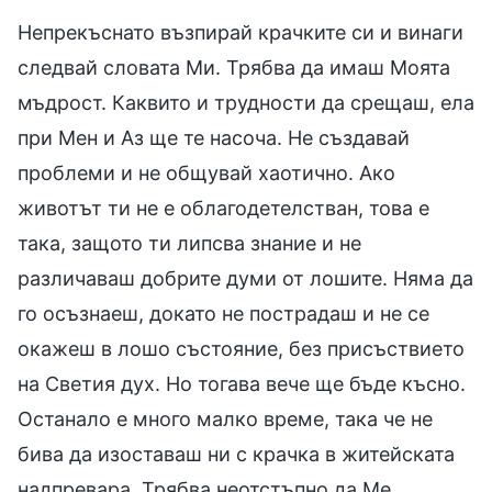
Непрекъснато възпирай крачките си и винаги
следвай словата Ми. Трябва да имаш Моята
мъдрост. Каквито и трудности да срещаш, ела
при Мен и Аз ще те насоча. Не създавай
проблеми и не общувай хаотично. Ако
животът ти не е облагодетелстван, това е
така, защото ти липсва знание и не
различаваш добрите думи от лошите. Няма да
го осъзнаеш, докато не пострадаш и не се
окажеш в лошо състояние, без присъствието
на Светия дух. Но тогава вече ще бъде късно.
Останало е много малко време, така че не
бива да изоставаш ни с крачка в житейската
надпревара. Трябва неотстъпно да Ме