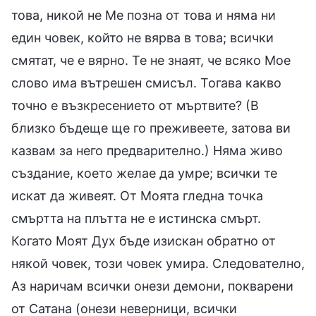
това, никой не Ме позна от това и няма ни
един човек, който не вярва в това; всички
смятат, че е вярно. Те не знаят, че всяко Мое
слово има вътрешен смисъл. Тогава какво
точно е възкресението от мъртвите? (В
близко бъдеще ще го преживеете, затова ви
казвам за него предварително.) Няма живо
създание, което желае да умре; всички те
искат да живеят. От Моята гледна точка
смъртта на плътта не е истинска смърт.
Когато Моят Дух бъде изискан обратно от
някой човек, този човек умира. Следователно,
Аз наричам всички онези демони, покварени
от Сатана (онези неверници, всички