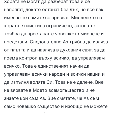
Хората не могат да разберат това и се
напрягат, докато останат без дъх, но все пак
именно те самите се връзват. Мисленето на
хората е наистина ограничено, затова те
трябва да престанат с човешкото мислене и
представи. Следователно Аз трябва да изляза
от плътта и да навляза в духовния свят, за да
поема контрол върху всичко, да управлявам
всичко. Това е единственият начин да
управлявам всички народи и всички нации и
да изпълня волята Си. Това не е далече. Вие
не вярвате в Моето всемогъщество и не
знаете кой съм Аз. Вие смятате, че Аз съм
само човешко същество и изобщо не можете