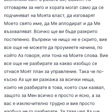
отговарям за него и хората могат само да се
подчиняват на Моята власт, да изговарят
Моето свято име, да Ме аплодират и да Ме
възхваляват. Всичко ще ви бъде разкрито
постепенно. Въпреки че нищо не е скрито, вие
все още не можете да проумеете начина, по
който Аз говоря, или тона на Моите слова. Вие
все още не разбирате за какво изобщо се
отнася Моят план за управление. Така че по-
късно Аз ще ви разкажа за всички неща,
които не разбирате в това, което съм казвал,
защото за Мен всичко е просто и ясно, а за
вас е изключително трудно и вие просто
изобщо не го разбирате. За тази цел Аз ще