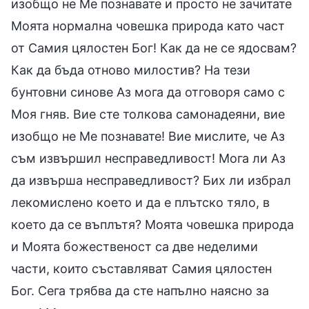
изобщо не Ме познавате и просто не зачитате
Моята нормална човешка природа като част
от Самия цялостен Бог! Как да не се ядосвам?
Как да бъда отново милостив? На тези
бунтовни синове Аз мога да отговоря само с
Моя гняв. Вие сте толкова самонадеяни, вие
изобщо не Ме познавате! Вие мислите, че Аз
съм извършил несправедливост! Мога ли Аз
да извърша несправедливост? Бих ли избрал
лекомислено което и да е плътско тяло, в
което да се въплътя? Моята човешка природа
и Моята божественост са две неделими
части, които съставляват Самия цялостен
Бог. Сега трябва да сте напълно наясно за