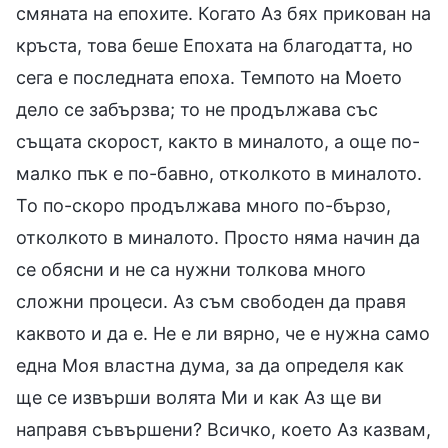
смяната на епохите. Когато Аз бях прикован на
кръста, това беше Епохата на благодатта, но
сега е последната епоха. Темпото на Моето
дело се забързва; то не продължава със
същата скорост, както в миналото, а още по-
малко пък е по-бавно, отколкото в миналото.
То по-скоро продължава много по-бързо,
отколкото в миналото. Просто няма начин да
се обясни и не са нужни толкова много
сложни процеси. Аз съм свободен да правя
каквото и да е. Не е ли вярно, че е нужна само
една Моя властна дума, за да определя как
ще се извърши волята Ми и как Аз ще ви
направя съвършени? Всичко, което Аз казвам,