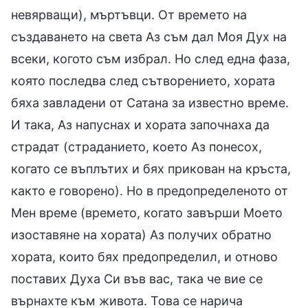
невярващи), мъртъвци. От времето на
създаването на света Аз съм дал Моя Дух на
всеки, когото съм избрал. Но след една фаза,
която последва след сътворението, хората
бяха завладени от Сатана за известно време.
И така, Аз напуснах и хората започнаха да
страдат (страданието, което Аз понесох,
когато се въплътих и бях прикован на кръста,
както е говорено). Но в предопределеното от
Мен време (времето, когато завърши Моето
изоставяне на хората) Аз получих обратно
хората, които бях предопределил, и отново
поставих Духа Си във вас, така че вие се
върнахте към живота. Това се нарича