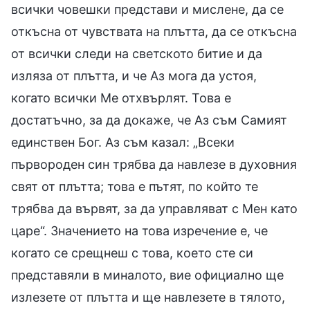
всички човешки представи и мислене, да се
откъсна от чувствата на плътта, да се откъсна
от всички следи на светското битие и да
изляза от плътта, и че Аз мога да устоя,
когато всички Ме отхвърлят. Това е
достатъчно, за да докаже, че Аз съм Самият
единствен Бог. Аз съм казал: „Всеки
първороден син трябва да навлезе в духовния
свят от плътта; това е пътят, по който те
трябва да вървят, за да управляват с Мен като
царе“. Значението на това изречение е, че
когато се срещнеш с това, което сте си
представяли в миналото, вие официално ще
излезете от плътта и ще навлезете в тялото,