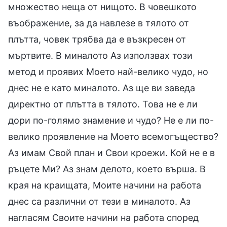
множество неща от нищото. В човешкото
въображение, за да навлезе в тялото от
плътта, човек трябва да е възкресен от
мъртвите. В миналото Аз използвах този
метод и проявих Моето най-велико чудо, но
днес не е като миналото. Аз ще ви заведа
директно от плътта в тялото. Това не е ли
дори по-голямо знамение и чудо? Не е ли по-
велико проявление на Моето всемогъщество?
Аз имам Свой план и Свои кроежи. Кой не е в
ръцете Ми? Аз знам делото, което върша. В
края на краищата, Моите начини на работа
днес са различни от тези в миналото. Аз
нагласям Своите начини на работа според