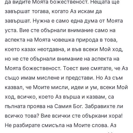
да видите Моята божественост. Нещата ще
завършат тогава, когато Аз искам да
завършат. Нужна е само една дума от Моята
уста. Вие сте обърнали внимание само на
аспекта на Моята човешка природа в това,
което казах неотдавна, и във всеки Мой ход,
но не сте обърнали внимание на аспекта на
Моята божественост. Тоест вие смятате, че Аз
също имам мислене и представи. Но Аз съм
казвал, че Моите мисли, идеи и ум, всеки Мой
ход, всичко, което Аз върша и казвам, са
пълната проява на Самия Бог. Забравихте ли
всичко това? Вие всички сте объркани хора!
Не разбирате смисъла на Моите слова. Аз