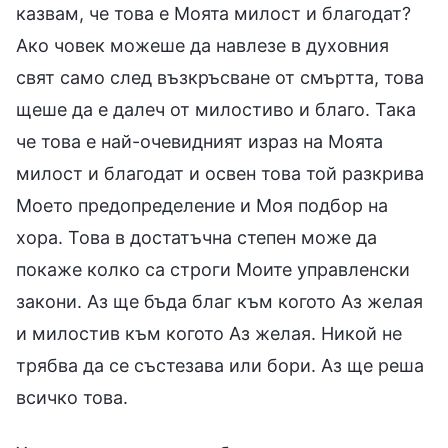
казвам, че това е Моята милост и благодат?
Ако човек можеше да навлезе в духовния
свят само след възкръсване от смъртта, това
щеше да е далеч от милостиво и благо. Така
че това е най-очевидният израз на Моята
милост и благодат и освен това той разкрива
Моето предопределение и Моя подбор на
хора. Това в достатъчна степен може да
покаже колко са строги Моите управленски
закони. Аз ще бъда благ към когото Аз желая
и милостив към когото Аз желая. Никой не
трябва да се състезава или бори. Аз ще реша
всичко това.