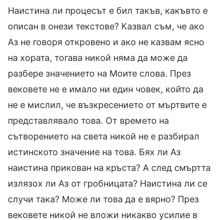
Наистина ли процесът е бил такъв, какъвто е
описан в онези текстове? Казвал съм, че ако
Аз не говоря откровено и ако не казвам ясно
на хората, тогава никой няма да може да
разбере значението на Моите слова. През
вековете не е имало ни един човек, който да
не е мислил, че възкресението от мъртвите е
представлявало това. От времето на
сътворението на света никой не е разбирал
истинското значение на това. Бях ли Аз
наистина прикован на кръста? А след смъртта
излязох ли Аз от гробницата? Наистина ли се
случи така? Може ли това да е вярно? През
вековете никой не вложи никакво усилие в