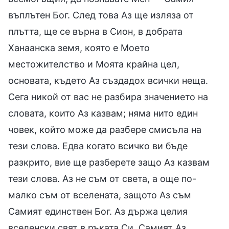
въплътен Бог. След това Аз ще изляза от
плътта, ще се върна в Сион, в добрата
Ханаанска земя, която е Моето
местожителство и Моята крайна цел,
основата, където Аз създадох всички неща.
Сега никой от вас не разбира значението на
словата, които Аз казвам; няма нито един
човек, който може да разбере смисъла на
тези слова. Едва когато всичко ви бъде
разкрито, вие ще разберете защо Аз казвам
тези слова. Аз не съм от света, а още по-
малко съм от вселената, защото Аз съм
Самият единствен Бог. Аз държа целия
вселенски свят в ръката Си, Самият Аз