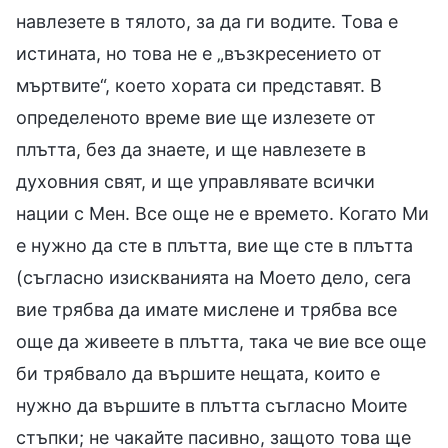
навлезете в тялото, за да ги водите. Това е
истината, но това не е „възкресението от
мъртвите“, което хората си представят. В
определеното време вие ще излезете от
плътта, без да знаете, и ще навлезете в
духовния свят, и ще управлявате всички
нации с Мен. Все още не е времето. Когато Ми
е нужно да сте в плътта, вие ще сте в плътта
(съгласно изискванията на Моето дело, сега
вие трябва да имате мислене и трябва все
още да живеете в плътта, така че вие все още
би трябвало да вършите нещата, които е
нужно да вършите в плътта съгласно Моите
стъпки; не чакайте пасивно, защото това ще