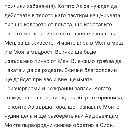
причини забавяния). Когато Аз се нуждая да
действате в тялото като пастири на църквата,
вие ще излезете от плътта, ще изоставите
своето мислене и ще се осланяте изцяло на
Мен, за да живеете. Имайте вяра в Моята мощ
и в Моята мъдрост. Всичко ще бъде
извършено лично от Мен. Вие само трябва да
чакате и да се радвате. Всички благословии
ще дойдат при вас и вие ще имате
неизчерпаеми и безкрайни запаси. Когато
този ден настъпи, вие ще разберете принципа,
по който Аз върша това, ще познавате Моите
чудни дела и ще разберете как Аз довеждам
Моите първородни синове обратно в Сион.