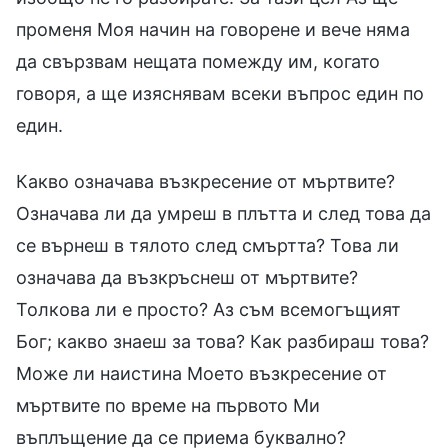
променя Моя начин на говорене и вече няма
да свързвам нещата помежду им, когато
говоря, а ще изяснявам всеки въпрос един по
един.
Какво означава възкресение от мъртвите?
Означава ли да умреш в плътта и след това да
се върнеш в тялото след смъртта? Това ли
означава да възкръснеш от мъртвите?
Толкова ли е просто? Аз съм всемогъщият
Бог; какво знаеш за това? Как разбираш това?
Може ли наистина Моето възкресение от
мъртвите по време на първото Ми
въплъщение да се приема буквално?