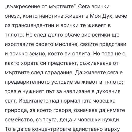
„възкресение от мъртвите“. Сега всички
онези, които наистина живеят в Моя Дух, вече
са трансцендентни и всички те живеят в
тялото. Не след дълго обаче вие всички ще
изоставите своето мислене, своите представи
и всичко земно, което ви оплита. Но това не е,
както хората си представят, съживяване от
мъртвите след страдание. Да живеете сега е
предварителното условие за живот в тялото;
това е нужният път за навлизане в духовния
свят. Издигането над нормалната човешка
природа, за което говоря, означава да нямате
семейство, съпруга, деца и човешки нужди.
То е да се концентрирате единствено върху