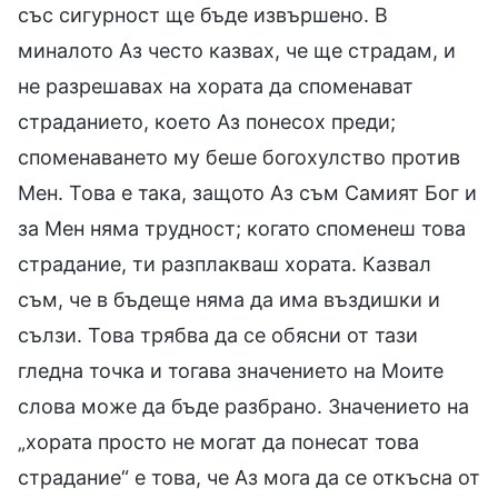
със сигурност ще бъде извършено. В
миналото Аз често казвах, че ще страдам, и
не разрешавах на хората да споменават
страданието, което Аз понесох преди;
споменаването му беше богохулство против
Мен. Това е така, защото Аз съм Самият Бог и
за Мен няма трудност; когато споменеш това
страдание, ти разплакваш хората. Казвал
съм, че в бъдеще няма да има въздишки и
сълзи. Това трябва да се обясни от тази
гледна точка и тогава значението на Моите
слова може да бъде разбрано. Значението на
„хората просто не могат да понесат това
страдание“ е това, че Аз мога да се откъсна от