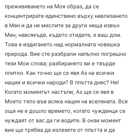
преживяването на Моя образ, да се
концентрирате единствено върху навлизането
в Мен и да не мислите за други неща извън
Мен; навсякъде, където отидете, е ваш дом.
Това е издигането над нормалната човешка
природа. Вие сте разбрали напълно погрешно
тези Мои слова; разбирането ви е твърде
плитко. Как точно ще се явя Аз на всички
нации и всички народи? В плътта днес? Не!
Когато моментът настъпи, Аз ще се явя в
Моето тяло във всяка нация на вселената. Все
още не е дошло времето, когато чужденци се
нуждаят от вас да ги водите. В онзи момент
вие ще трябва да излезете от плътта и да