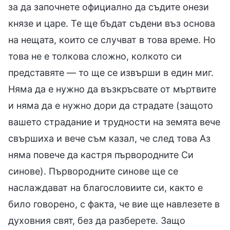
за да започнете официално да съдите онези
князе и царе. Те ще бъдат съдени въз основа
на нещата, които се случват в това време. Но
това не е толкова сложно, колкото си
представяте — то ще се извърши в един миг.
Няма да е нужно да възкръсвате от мъртвите
и няма да е нужно дори да страдате (защото
вашето страдание и трудности на земята вече
свършиха и вече съм казал, че след това Аз
няма повече да кастря първородните Си
синове). Първородните синове ще се
наслаждават на благословиите си, както е
било говорено, с факта, че вие ще навлезете в
духовния свят, без да разберете. Защо