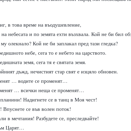
иг, в това време на въодушевление,
 на небесата и по земята ехти възхвала. Кой не би бил об
 му олекнало? Кой не би заплакал пред тази гледка?
редишното небе, сега то е небето на царството.
едишната земя, сега тя е святата земя.
йният дъжд, нечистият стар свят е изцяло обновен.
менят … водите се променят…
оменят … всички неща се променят…
планини! Надигнете се в танц в Моя чест!
! Впуснете се във волен поток!
али в мечтания! Разбудете се, преследвайте!
съм Царят…