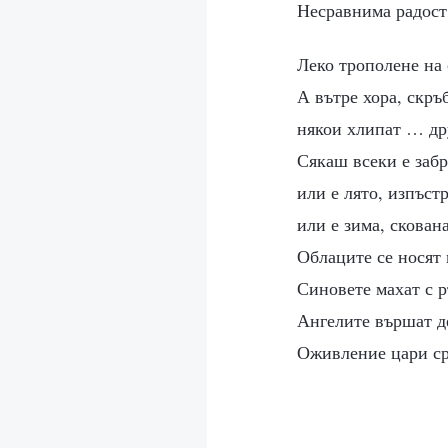
Несравнима радос
Леко трополене на
А вътре хора, скръ
някои хлипат … др
Сякаш всеки е забр
или е лято, изпъст
или е зима, скован
Облаците се носят 
Синовете махат с 
Ангелите вършат д
Оживление цари ср