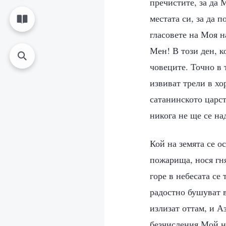
пречистите, за да 
местата си, за да 
гласовете на Моя н
Мен! В този ден, к
човеците. Точно в 
извиват трели в хо
сатанинското царст
никога не ще се на
Кой на земята се о
пожарища, нося гня
горе в небесата се 
радостно бушуват 
излизат оттам, и А
безчисления Мой н