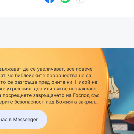
дължават да се увеличават, все повече
ат, че библейските пророчества не са
ято се разгръща пред очите ни. Никой не
во: утрешният ден или някое неочаквано
а посрещнете завръщането на Господ със
ерите безопасност под Божията закрила,
r, за да се присъедините към нашата
акайте до утре.
нас в Messenger