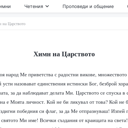
имни
Четения
Проповеди и общение
 на Царството
Химн на Царството
я народ Ме приветства с радостни викове, множеството
й усти назовават единствения истински Бог, безброй хора
ната, за да наблюдават делата Ми. Царството се спуска в 
на е Моята личност. Кой не би ликувал от това? Кой не 
здигни победния си флаг, за да Ме отпразнуваш! Изпей 
 святото Ми име! Всички създания от краищата на света!