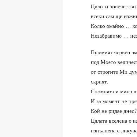
Цялото човечество 
всеки сам ще изжи
Колко омайно … к
Незабравимо … н
Големият червен зм
под Моето величес
от строгите Ми дум
скрият.
Спомнят си минало
И за момент не пре
Кой не ридае днес?
Цялата вселена е 
изпълнена с ликув