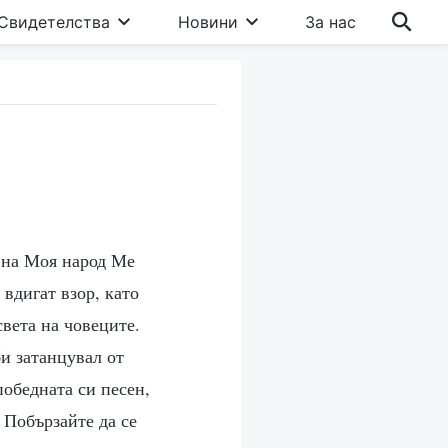
Свидетелства
Новини
За нас
 на Моя народ Ме
 вдигат взор, като
света на човеците.
би затанцувал от
победната си песен,
 Побързайте да се