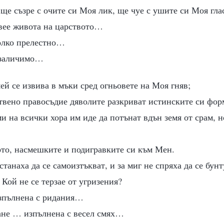
ще съзре с очите си Моя лик, ще чуе с ушите си Моя гла
вее живота на царството…
олко прелестно…
езаличимо…
ей се извива в мъки сред огньовете на Моя гняв;
твено правосъдие дяволите разкриват истинските си фор
и на всички хора им иде да потънат вдън земя от срам, н
то, насмешките и подигравките си към Мен.
станаха да се самоизтъкват, и за миг не спряха да се бун
 Кой не се терзае от угризения?
изпълнена с ридания…
ане … изпълнена с весел смях…