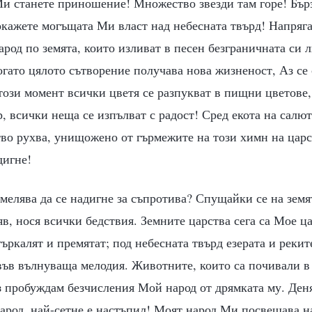
Ми станете приношение! Множество звезди там горе! Бърз
покажете могъщата Ми власт над небесната твърд! Напряга
арод по земята, които изливат в песен безграничната си 
огато цялото сътворение получава нова жизненост, Аз се 
този момент всички цветя се разпукват в пищни цветове
р, всички неща се изпълват с радост! Сред екота на салют
во рухва, унищожено от гърмежите на този химн на царс
дигне!
смелява да се надигне за съпротива? Спущайки се на земя
в, нося всички бедствия. Земните царства сега са Мое ц
търкалят и премятат; под небесната твърд езерата и рекит
във вълнуваща мелодия. Животните, които са почивали в
з пробуждам безчисления Мой народ от дрямката му. Деня
арод, най-сетне е настъпил! Моят народ Ми посвещава н