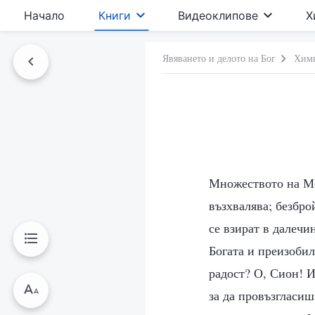
Начало
Книги
Видеоклипове
Х
Явяването и делото на Бог
Химн
Множеството на Мо
възхвалява; безбро
се взират в далечи
Богата и преизобил
радост? О, Сион! И
за да провъзгласиш