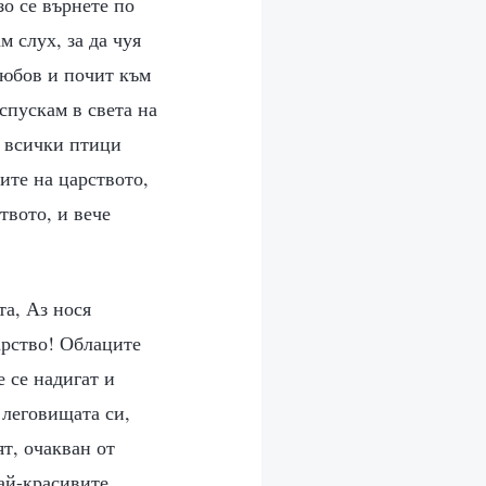
о се върнете по
м слух, за да чуя
любов и почит към
спускам в света на
, всички птици
ите на царството,
твото, и вече
та, Аз нося
арство! Облаците
е се надигат и
 леговищата си,
т, очакван от
ай-красивите