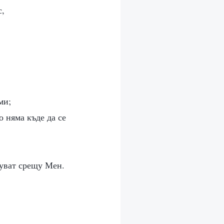
с,
ми;
о няма къде да се
туват срещу Мен.