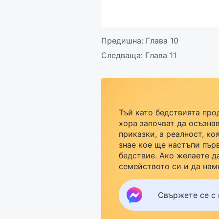
Предишна:
Глава 10
Следваща:
Глава 11
Тъй като бедствията про
хора започват да осъзнав
приказки, а реалност, ко
знае кое ще настъпи пър
бедствие. Ако желаете д
семейството си и да нам
кликнете върху Messenge
група за изучаване. Не ч
Свържете се с 