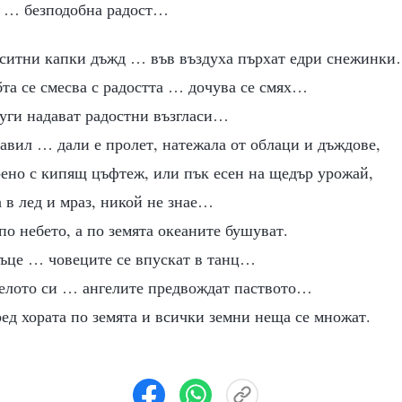
т … безподобна радост…
 ситни капки дъжд … във въздуха пърхат едри снежинк
бта се смесва с радостта … дочува се смях…
уги надават радостни възгласи…
авил … дали е пролет, натежала от облаци и дъждове,
рено с кипящ цъфтеж, или пък есен на щедър урожай,
а в лед и мраз, никой не знае…
по небето, а по земята океаните бушуват.
ръце … човеците се впускат в танц…
елото си … ангелите предвождат паството…
ед хората по земята и всички земни неща се множат.