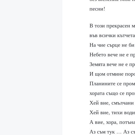
песни!
В този прекрасен м
във всички кътчета
На чие сърце не би
Небето вече не е п
Земята вече не е пр
И щом отмине поро
Планините се про
хората също се пр
Хей вие, смълчани 
Хей вие, тихи води
А вие, хора, потън
Аз съм тук … Аз 