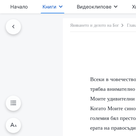
Начало
Книги
Видеоклипове
Х
Явяването и делото на Бог
Глав
Всеки в човечеств
трябва внимателно 
Моите удивителни д
Когато Моите сино
големия бял престо
ерата на правосъди