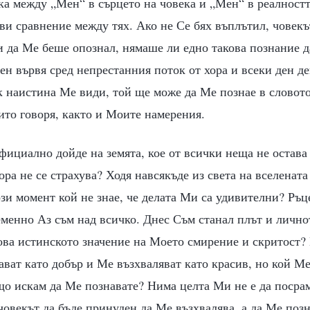
а между „Мен“ в сърцето на човека и „Мен“ в реалностт
ви сравнение между тях. Ако не Се бях въплътил, човек
и да Ме беше опознал, нямаше ли едно такова познание д
ен вървя сред непрестанния поток от хора и всеки ден д
к наистина Ме види, той ще може да Ме познае в словот
оито говоря, както и Моите намерения.
фициално дойде на земята, кое от всички неща не остав
ора не се страхува? Ходя навсякъде из света на вселената
зи момент кой не знае, че делата Ми са удивителни? Ръ
еменно Аз съм над всичко. Днес Съм станал плът и лично
това истинското значение на Моето смирение и скритост
ват като добър и Ме възхваляват като красив, но кой М
що искам да Ме познавате? Нима целта Ми не е да посра
човекът да бъде принуден да Ме възхвалява, а да Ме позн