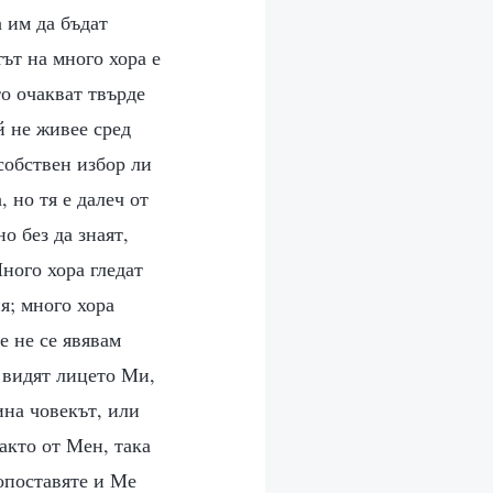
 им да бъдат
ът на много хора е
о очакват твърде
й не живее сред
собствен избор ли
 но тя е далеч от
о без да знаят,
ного хора гледат
я; много хора
е не се явявам
а видят лицето Ми,
ина човекът, или
акто от Мен, така
опоставяте и Ме