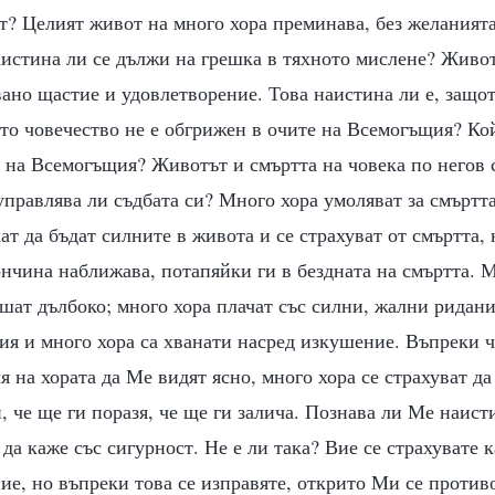
т? Целият живот на много хора преминава, без желанията
истина ли се дължи на грешка в тяхното мислене? Живот
ано щастие и удовлетворение. Това наистина ли е, защот
то човечество не е обгрижен в очите на Всемогъщия? Ко
 на Всемогъщия? Животът и смъртта на човека по негов 
управлява ли съдбата си? Много хора умоляват за смъртта,
ат да бъдат силните в живота и се страхуват от смъртта, н
ончина наближава, потапяйки ги в бездната на смъртта. М
шат дълбоко; много хора плачат със силни, жални ридани
ия и много хора са хванати насред изкушение. Въпреки ч
ля на хората да Ме видят ясно, много хора се страхуват д
 че ще ги поразя, че ще ги залича. Познава ли Ме наист
да каже със сигурност. Не е ли така? Вие се страхувате к
ие, но въпреки това се изправяте, открито Ми се против