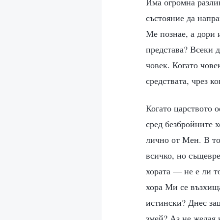
Има огромна разлик
състояние да напра
Ме познае, а дори 
представа? Всеки д
човек. Когато чове
средствата, чрез к
Когато царството о
сред безбройните х
лично от Мен. В то
всичко, но същевр
хората — не е ли 
хора Ми се възхища
истински? Днес за
змей? Аз не желая 