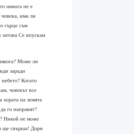
то никога не е
 човека, има ли
то сърце съм
 затова Се впускам
 някога? Може ли
иди заради
 небето? Когато
вам, човекът все
а хората на земята
да го направят?
е? Никой не може
з ще свърша! Дори