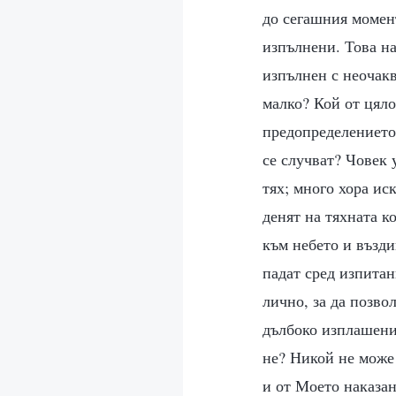
до сегашния момен
изпълнени. Това на
изпълнен с неочакв
малко? Кой от цяло
предопределението
се случват? Човек 
тях; много хора иск
денят на тяхната к
към небето и възди
падат сред изпитан
лично, за да позво
дълбоко изплашени,
не? Никой не може 
и от Моето наказан