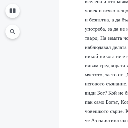
вселена и отправям
човек и всяко нещо
и безпътна, а да б
употреба, за да не
твърд. На земята ч
наблюдавал делата
никой никога не е 
идвам сред хората 
мястото, заето от 
неговото съзнание.
види Бог? Кой не б
пак само Богът, Ко
човешкото сърце. К
че Аз наистина съ