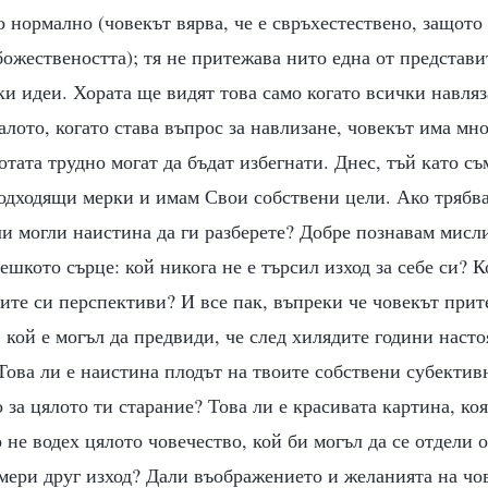
 нормално (човекът вярва, че е свръхестествено, защото 
божествеността); тя не притежава нито една от представит
и идеи. Хората ще видят това само когато всички навляз
чалото, когато става въпрос за навлизане, човекът има мн
отата трудно могат да бъдат избегнати. Днес, тъй като съ
подходящи мерки и имам Свои собствени цели. Ако трябв
 ли могли наистина да ги разберете? Добре познавам мис
ешкото сърце: кой никога не е търсил изход за себе си? К
ите си перспективи? И все пак, въпреки че човекът при
 кой е могъл да предвиди, че след хилядите години наст
 Това ли е наистина плодът на твоите собствени субектив
 за цялото ти старание? Това ли е красивата картина, ко
 не водех цялото човечество, кой би могъл да се отдели 
мери друг изход? Дали въображението и желанията на чов