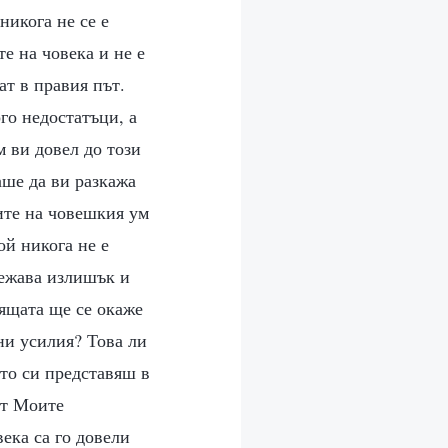
никога не се е
е на човека и не е
ат в правия път.
ого недостатъци, а
м ви довел до този
аше да ви разкажа
лите на човешкия ум
ой никога не е
тежава излишък и
оящата ще се окаже
ни усилия? Това ли
ято си представяш в
от Моите
ека са го довели