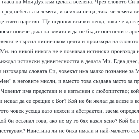
 гласа на Моя Дух към цялата вселена. Чрез словото Си 
 сред небесата и земята, и всички неща, така че земята ве
ъде свято царство. Ще подновя всички неща, така че да с
 носят повече дъха на земята и да не бъдат опетнени с аро
овекът е търсил пипнешком целта и произхода на словото
 Ми, но никой никога не е познавал истински произхода 
виждал истински удивителността в делата Ми. Едва днес,
и изговарям словата Си, човекът има малко познание за 
„Мен“ в неговите мисли, и вместо това създава място за п
 Човекът има представи и е изпълнен с любопитство; кой
и искал да се срещне с Бог? Кой не би желал да влезе в к
гото човек усеща като неясен и абстрактен, заема опреде
ой би осъзнал това, ако не му го бях казал ясно? Кой би
ществувам? Наистина ли не биха имали и най-малкото съм