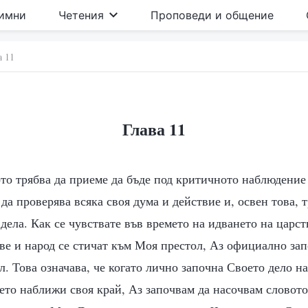
имни
Четения
Проповеди и общение
а 11
Глава 11
ото трябва да приеме да бъде под критичното наблюдение
да проверява всяка своя дума и действие и, освен това, т
ела. Как се чувствате във времето на идването на царст
ве и народ се стичат към Моя престол, Аз официално зап
л. Това означава, че когато лично започна Своето дело на
ето наближи своя край, Аз започвам да насочвам словот