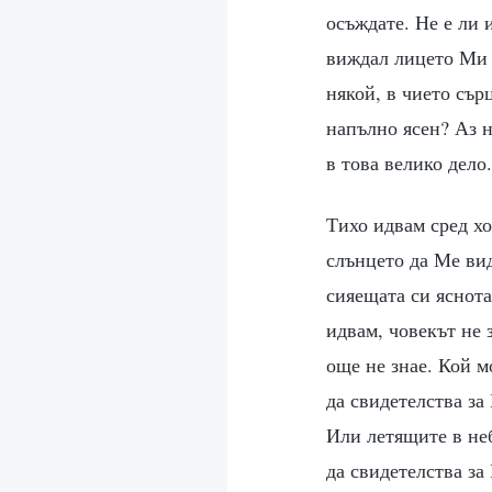
осъждате. Не е ли 
виждал лицето Ми и
някой, в чието сър
напълно ясен? Аз 
в това велико дело.
Тихо идвам сред хо
слънцето да Ме ви
сияещата си яснота
идвам, човекът не 
още не знае. Кой м
да свидетелства з
Или летящите в не
да свидетелства з