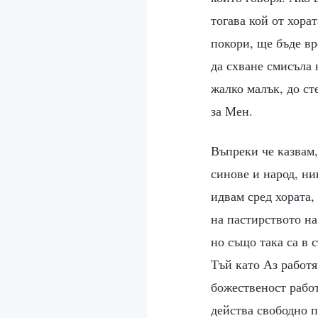
тогава кой от хора
покори, ще бъде вр
да схване смисъла 
жалко малък, до ст
за Мен.
Въпреки че казвам,
синове и народ, ни
идвам сред хората,
на пастирството на
но също така са в 
Тъй като Аз работя
божественост работ
действа свободно п