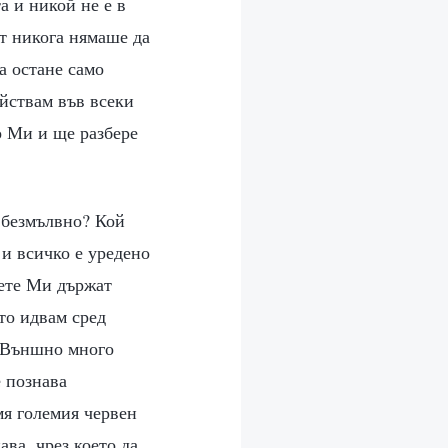
а и никой не е в
ът никога нямаше да
а остане само
ействам във всеки
о Ми и ще разбере
а безмълвно? Кой
 и всичко е уредено
цете Ми държат
то идвам сред
? Външно много
е познава
мя големия червен
ава, чрез което да