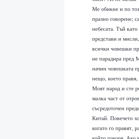
Ме обикне и по тоз
празно говорене; с
небесата. Тъй като
представи и мисли,
всички човешки пре
не парадира пред М
начин човешката пр
нещо, което правя,
Моят народ и сте р
малка част от отро
съсредоточен преди
Китай. Повечето хо
когато го правят, 
който говоря. Ако 