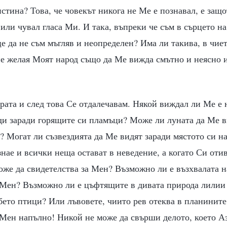
истина? Това, че човекът никога не Ме е познавал, е защо
ли чувал гласа Ми. И така, въпреки че съм в сърцето на
це да не съм мъгляв и неопределен? Има ли такива, в чие
не желая Моят народ също да Ме вижда смътно и неясно и
рата и след това Се отдалечавам. Някой виждал ли Ме е
ди заради горящите си пламъци? Може ли луната да Ме в
? Могат ли съзвездията да Ме видят заради мястото си на
знае и всички неща остават в неведение, а когато Си оти
оже да свидетелства за Мен? Възможно ли е възхвалата н
а Мен? Възможно ли е цъфтящите в дивата природа лилии 
бето птици? Или лъвовете, чиито рев отеква в планинит
а Мен напълно! Никой не може да свърши делото, което А