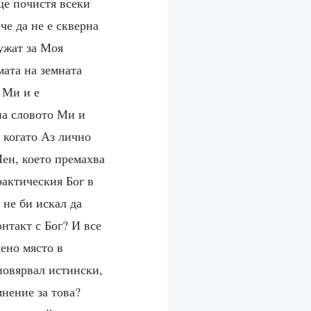
ще почистя всеки
че да не е скверна
лужат за Моя
мата на земната
 Ми и е
на словото Ми и
 когато Аз лично
Мен, което премахва
рактическия Бог в
 не би искал да
онтакт с Бог? И все
лено място в
 повярвал истински,
нение за това?