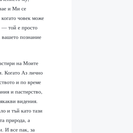
нае и Ми се
, когато човек може
к — той е просто
а вашето познание
пастири на Моите
и. Когато Аз лично
ството и по време
ания и пастирство,
сякакви видения.
ло и тъй като тази
та природа, а
. И все пак, за