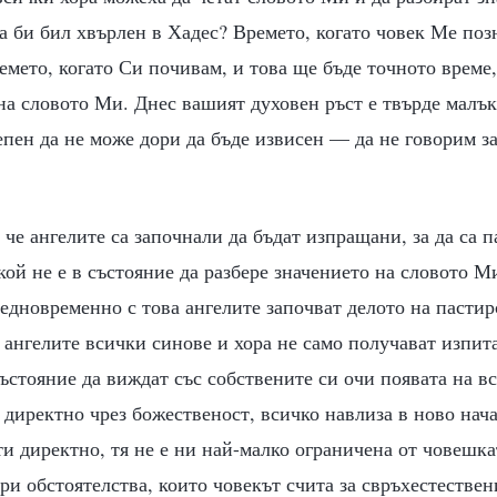
та би бил хвърлен в Хадес? Времето, когато човек Ме поз
емето, когато Си почивам, и това ще бъде точното време
на словото Ми. Днес вашият духовен ръст е твърде малъ
епен да не може дори да бъде извисен — да не говорим з
 че ангелите са започнали да бъдат изпращани, за да са 
кой не е в състояние да разбере значението на словото М
 едновременно с това ангелите започват делото на пастир
 ангелите всички синове и хора не само получават изпит
състояние да виждат със собствените си очи появата на в
 директно чрез божественост, всичко навлиза в ново нача
и директно, тя не е ни най-малко ограничена от човешка
ри обстоятелства, които човекът счита за свръхестествени