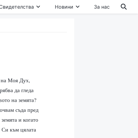
Свидетелства
Новини
За нас
 на Моя Дух,
рябва да гледа
вото на земята?
очвам съда пред
 земята и когато
о Си към цялата