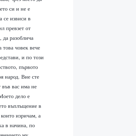
ето си и не е
а се извиси в
ил превзет от
, да разоблича
а това човек вече
едстави, и по този
рството, първото
оя народ. Вие сте
 във вас има не
 Моето дело е
оето въплъщение в
 които изричам, а
ка в начина, по
ачението му,