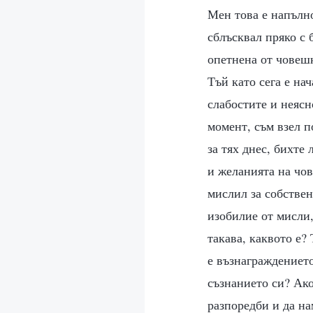
Мен това е напълно
сблъсквал пряко с 
опетнена от човешк
Тъй като сега е на
слабостите и неясн
момент, съм взел 
за тях днес, бихте
и желанията на чов
мислил за собствен
изобилие от мисли,
такава, каквото е?
е възнаграждението
съзнанието си? Ако
разпоредби и да на