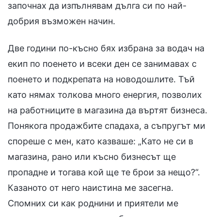
започнах да изпълнявам дълга си по най-
добрия възможен начин.
Две години по-късно бях избрана за водач на
екип по поенето и всеки ден се занимавах с
поенето и подкрепата на новодошлите. Тъй
като нямах толкова много енергия, позволих
на работниците в магазина да въртят бизнеса.
Понякога продажбите спадаха, а съпругът ми
спореше с мен, като казваше: „Като не си в
магазина, рано или късно бизнесът ще
пропадне и тогава кой ще те брои за нещо?“.
Казаното от него наистина ме засегна.
Спомних си как роднини и приятели ме