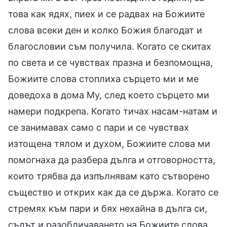
това как ядях, пиех и се радвах на Божиите
слова всеки ден и колко Божия благодат и
благословии съм получила. Когато се скитах
по света и се чувствах празна и безпомощна,
Божиите слова стоплиха сърцето ми и ме
доведоха в дома Му, след което сърцето ми
намери подкрепа. Когато тичах насам-натам и
се занимавах само с пари и се чувствах
изтощена тялом и духом, Божиите слова ми
помогнаха да разбера дълга и отговорността,
които трябва да изпълнявам като сътворено
същество и открих как да се държа. Когато се
стремях към пари и бях нехайна в дълга си,
съдът и разобличаването на Божиите слова