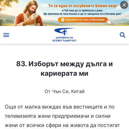
83. Изборът между дълга и кариерата ми
83. Изборът между дълга и
кариерата ми
От Чън Си, Китай
Още от малка виждах във вестниците и по
телевизията жени предприемачи и силни
жени от всички сфери на живота да постигат