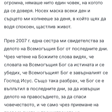
огромна, нямаше нито един човек, на когото
да се доверя. Носех маска всеки ден и
сърцето ми копнееше за деня, в който щях да
водя спокоен, щастлив живот.
През 2007 г. една сестра ми свидетелства за
делото на Всемогъщия Бог от последните дни.
Чрез четене на Божиите слова видях, че
словата на Всемогъщия Бог са истината и се
убедих, че Всемогъщият Бог е завърналият се
Господ Исус. Също така разбрах, че Бог се е
въплътил в последните дни, за да извърши
делото на правосъдието, за да спаси
човечеството, и че само чрез приемане на