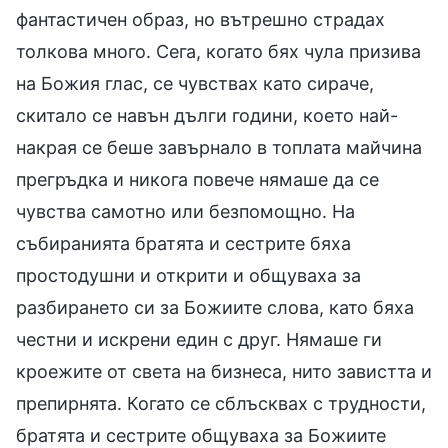
фантастичен образ, но вътрешно страдах
толкова много. Сега, когато бях чула призива
на Божия глас, се чувствах като сираче,
скитало се навън дълги години, което най-
накрая се беше завърнало в топлата майчина
прегръдка и никога повече нямаше да се
чувства самотно или безпомощно. На
събиранията братята и сестрите бяха
простодушни и открити и общуваха за
разбирането си за Божиите слова, като бяха
честни и искрени един с друг. Нямаше ги
кроежите от света на бизнеса, нито завистта и
препирнята. Когато се сблъсквах с трудности,
братята и сестрите общуваха за Божиите