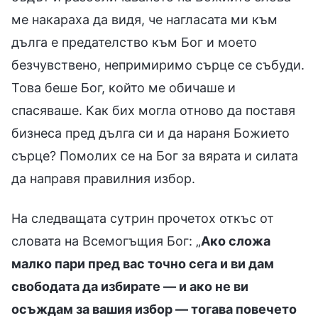
ме накараха да видя, че нагласата ми към
дълга е предателство към Бог и моето
безчувствено, непримиримо сърце се събуди.
Това беше Бог, който ме обичаше и
спасяваше. Как бих могла отново да поставя
бизнеса пред дълга си и да нараня Божието
сърце? Помолих се на Бог за вярата и силата
да направя правилния избор.
На следващата сутрин прочетох откъс от
словата на Всемогъщия Бог: „
Ако сложа
малко пари пред вас точно сега и ви дам
свободата да избирате — и ако не ви
осъждам за вашия избор — тогава повечето