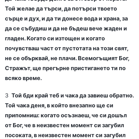
Той желае да търси, да потърси твоето
сърце и дух, и да ти донесе вода и храна, за
да се събудиш и да не бъдеш вече жаден и
гладен. Когато си изтощен и когато
почувстваш част от пустотата на този свят,
не се обърквай, не плачи. Всемогъщият Бог,
Стражът, ще прегърне пристигането ти по
всяко време.
3
Той бди край теб и чака да завиеш обратно.
Той чака деня, в който внезапно ще си
припомниш: когато осъзнаеш, че си дошъл
от Бог, че в неизвестен момент си загубил
посоката, в неизвестен момент си загубил