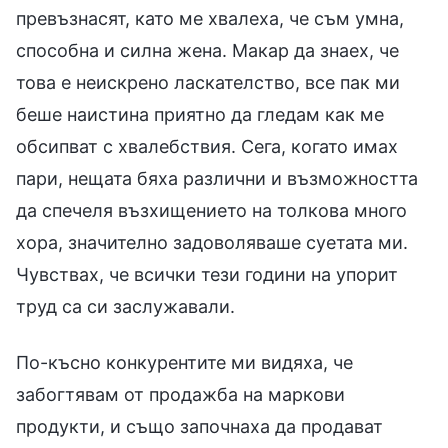
превъзнасят, като ме хвалеха, че съм умна,
способна и силна жена. Макар да знаех, че
това е неискрено ласкателство, все пак ми
беше наистина приятно да гледам как ме
обсипват с хвалебствия. Сега, когато имах
пари, нещата бяха различни и възможността
да спечеля възхищението на толкова много
хора, значително задоволяваше суетата ми.
Чувствах, че всички тези години на упорит
труд са си заслужавали.
По-късно конкурентите ми видяха, че
забогтявам от продажба на маркови
продукти, и също започнаха да продават