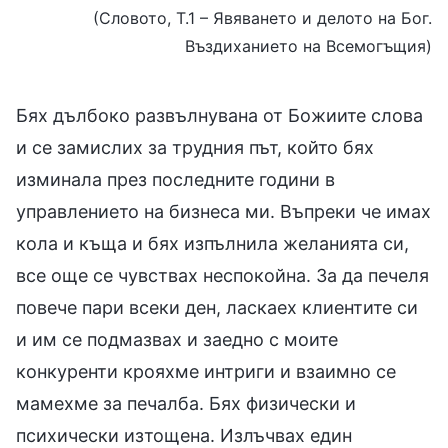
(Словото, Т.1 – Явяването и делото на Бог.
Въздиханието на Всемогъщия)
Бях дълбоко развълнувана от Божиите слова
и се замислих за трудния път, който бях
изминала през последните години в
управлението на бизнеса ми. Въпреки че имах
кола и къща и бях изпълнила желанията си,
все още се чувствах неспокойна. За да печеля
повече пари всеки ден, ласкаех клиентите си
и им се подмазвах и заедно с моите
конкуренти крояхме интриги и взаимно се
мамехме за печалба. Бях физически и
психически изтощена. Излъчвах един