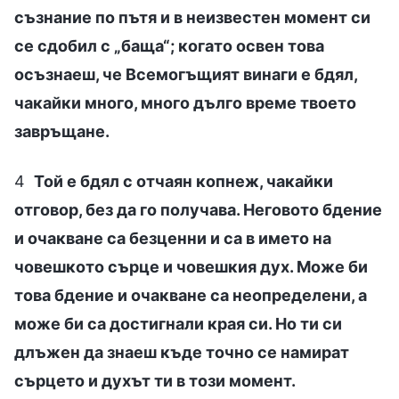
съзнание по пътя и в неизвестен момент си
се сдобил с „баща“; когато освен това
осъзнаеш, че Всемогъщият винаги е бдял,
чакайки много, много дълго време твоето
завръщане.
4
Той е бдял с отчаян копнеж, чакайки
отговор, без да го получава. Неговото бдение
и очакване са безценни и са в името на
човешкото сърце и човешкия дух. Може би
това бдение и очакване са неопределени, а
може би са достигнали края си. Но ти си
длъжен да знаеш къде точно се намират
сърцето и духът ти в този момент.