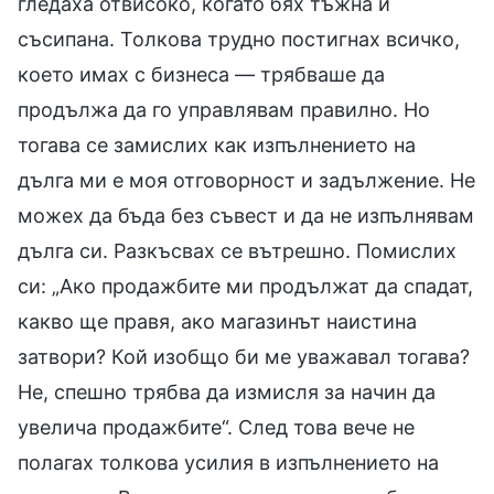
гледаха отвисоко, когато бях тъжна и
съсипана. Толкова трудно постигнах всичко,
което имах с бизнеса — трябваше да
продължа да го управлявам правилно. Но
тогава се замислих как изпълнението на
дълга ми е моя отговорност и задължение. Не
можех да бъда без съвест и да не изпълнявам
дълга си. Разкъсвах се вътрешно. Помислих
си: „Ако продажбите ми продължат да спадат,
какво ще правя, ако магазинът наистина
затвори? Кой изобщо би ме уважавал тогава?
Не, спешно трябва да измисля за начин да
увелича продажбите“. След това вече не
полагах толкова усилия в изпълнението на