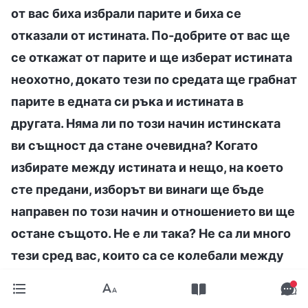
от вас биха избрали парите и биха се
отказали от истината. По-добрите от вас ще
се откажат от парите и ще изберат истината
неохотно, докато тези по средата ще грабнат
парите в едната си ръка и истината в
другата. Няма ли по този начин истинската
ви същност да стане очевидна? Когато
избирате между истината и нещо, на което
сте предани, изборът ви винаги ще бъде
направен по този начин и отношението ви ще
остане същото. Не е ли така? Не са ли много
тези сред вас, които са се колебали между
правилното и грешното? При всичката борба
между положителното и негативното,