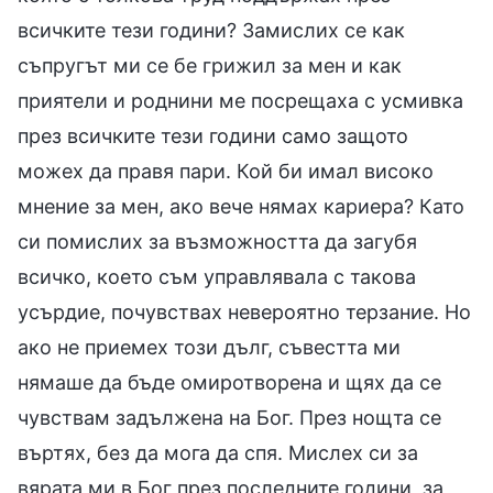
всичките тези години? Замислих се как
съпругът ми се бе грижил за мен и как
приятели и роднини ме посрещаха с усмивка
през всичките тези години само защото
можех да правя пари. Кой би имал високо
мнение за мен, ако вече нямах кариера? Като
си помислих за възможността да загубя
всичко, което съм управлявала с такова
усърдие, почувствах невероятно терзание. Но
ако не приемех този дълг, съвестта ми
нямаше да бъде омиротворена и щях да се
чувствам задължена на Бог. През нощта се
въртях, без да мога да спя. Мислех си за
вярата ми в Бог през последните години, за