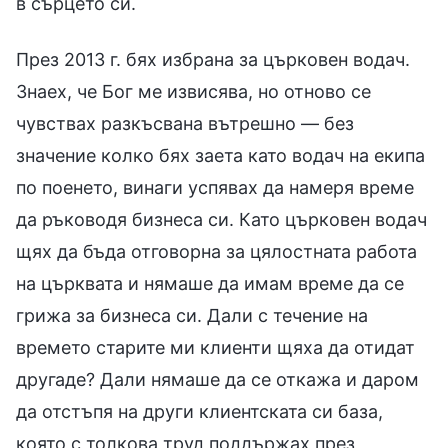
в сърцето си.
През 2013 г. бях избрана за църковен водач.
Знаех, че Бог ме извисява, но отново се
чувствах разкъсвана вътрешно — без
значение колко бях заета като водач на екипа
по поенето, винаги успявах да намеря време
да ръководя бизнеса си. Като църковен водач
щях да бъда отговорна за цялостната работа
на църквата и нямаше да имам време да се
грижа за бизнеса си. Дали с течение на
времето старите ми клиенти щяха да отидат
другаде? Дали нямаше да се откажа и даром
да отстъпя на други клиентската си база,
която с толкова труд поддържах през