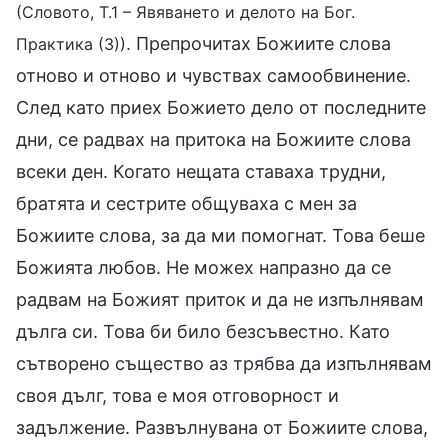
(Словото, Т.1 – Явяването и делото на Бог.
. Препрочитах Божиите слова
Практика (3))
отново и отново и чувствах самообвинение.
След като приех Божието дело от последните
дни, се радвах на притока на Божиите слова
всеки ден. Когато нещата ставаха трудни,
братята и сестрите общуваха с мен за
Божиите слова, за да ми помогнат. Това беше
Божията любов. Не можех напразно да се
радвам на Божият приток и да не изпълнявам
дълга си. Това би било безсъвестно. Като
сътворено същество аз трябва да изпълнявам
своя дълг, това е моя отговорност и
задължение. Развълнувана от Божиите слова,