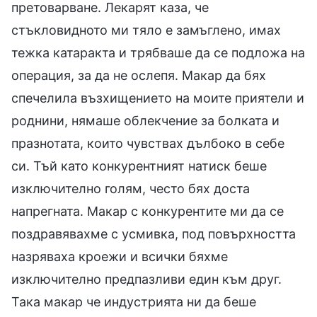
претоварване. Лекарят каза, че
стъкловидното ми тяло е замъглено, имах
тежка катаракта и трябваше да се подложа на
операция, за да не ослепя. Макар да бях
спечелила възхищението на моите приятели и
роднини, нямаше облекчение за болката и
празнотата, които чувствах дълбоко в себе
си. Тъй като конкурентният натиск беше
изключително голям, често бях доста
напрегната. Макар с конкурентите ми да се
поздравявахме с усмивка, под повърхността
назряваха кроежи и всички бяхме
изключително предпазливи един към друг.
Така макар че индустрията ни да беше