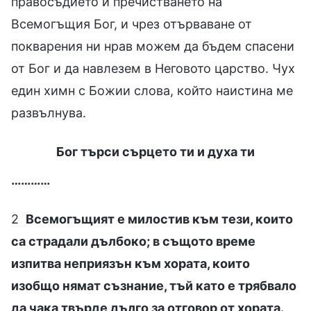
правосъдието и пречистването на
Всемогъщия Бог, и чрез отърваване от
покварения ни нрав можем да бъдем спасени
от Бог и да навлезем в Неговото царство. Чух
един химн с Божии слова, който наистина ме
развълнува.
Бог търси сърцето ти и духа ти
…………
2
Всемогъщият е милостив към тези, които
са страдали дълбоко; в същото време
изпитва неприязън към хората, които
изобщо нямат съзнание, тъй като е трябвало
да чака твърде дълго за отговор от хората.