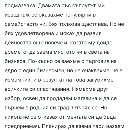
подмазваха. Двамата със съпругът ми
изведнъж се оказахме популярни в
семейството ни. Бях толкова щастлива. Но не
бях удовлетворена и исках да развия
дейността още повече и, когато му дойде
времето, да заема мястото ни в света на
бизнеса. По-късно се заехме с търговия на
едро с един бизнесмен, но не очаквахме, че е
измамник, и в резултат на това загубихме
всичките си спестявания. Нямахме друг
избор, освен да продадем магазина и да се
върнем в родния си град. Отчаях се. Но
никога не се отказах от мечтата си да бъда
предприемач. Планирах да взема пари назаем