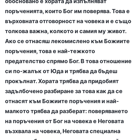
обосновано е хората да изпълняват
поръченията, които Бог им поверява. Това е
върховната отговорност на човека и е също
толкова важна, колкото и самия му живот.
Ако се отнасяш лекомислено към Божиите
поръчения, това е най-тежкото
предателство спрямо Бог. В това отношение
си по-жалък от Юда и трябва да бъдеш
прокълнат. Хората трябва да придобият
задълбочено разбиране за това как да се
отнасят към Божиите поръчения и най-
малкото трябва да разберат: поверяването
на поръчения от Бог на човека е Неговата
възхвала на човека, Неговата специална