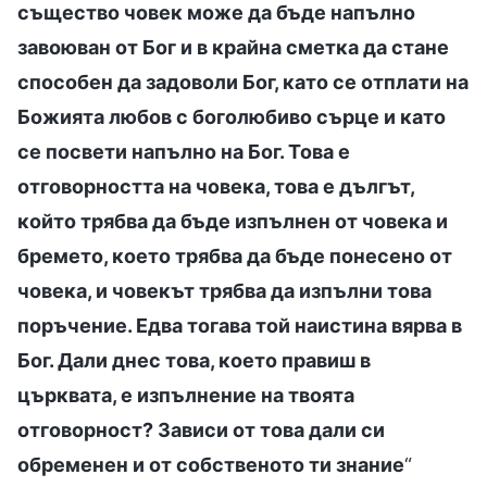
същество човек може да бъде напълно
завоюван от Бог и в крайна сметка да стане
способен да задоволи Бог, като се отплати на
Божията любов с боголюбиво сърце и като
се посвети напълно на Бог. Това е
отговорността на човека, това е дългът,
който трябва да бъде изпълнен от човека и
бремето, което трябва да бъде понесено от
човека, и човекът трябва да изпълни това
поръчение. Едва тогава той наистина вярва в
Бог. Дали днес това, което правиш в
църквата, е изпълнение на твоята
отговорност? Зависи от това дали си
обременен и от собственото ти знание
“