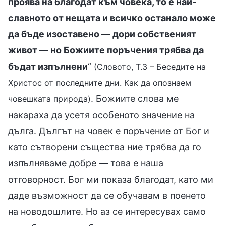
проява на благодат към човека, то е най-
славното от нещата и всичко останало може
да бъде изоставено — дори собственият
живот — но Божиите поръчения трябва да
бъдат изпълнени
“
(Словото, Т.3 – Беседите на
Христос от последните дни. Как да опознаем
. Божиите слова ме
човешката природа)
накараха да усетя особеното значение на
дълга. Дългът на човек е поръчение от Бог и
като сътворени същества ние трябва да го
изпълняваме добре — това е наша
отговорност. Бог ми показа благодат, като ми
даде възможност да се обучавам в поенето
на новодошлите. Но аз се интересувах само