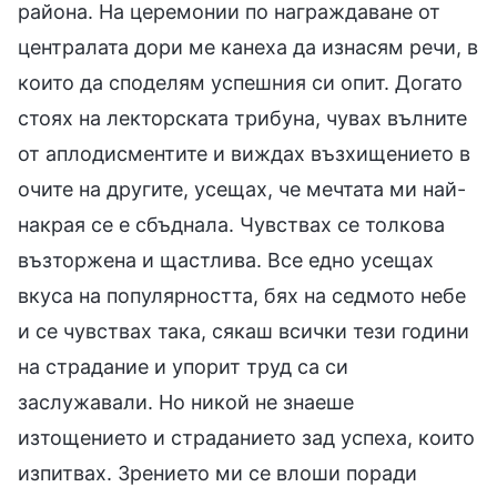
района. На церемонии по награждаване от
централата дори ме канеха да изнасям речи, в
които да споделям успешния си опит. Догато
стоях на лекторската трибуна, чувах вълните
от аплодисментите и виждах възхищението в
очите на другите, усещах, че мечтата ми най-
накрая се е сбъднала. Чувствах се толкова
възторжена и щастлива. Все едно усещах
вкуса на популярността, бях на седмото небе
и се чувствах така, сякаш всички тези години
на страдание и упорит труд са си
заслужавали. Но никой не знаеше
изтощението и страданието зад успеха, които
изпитвах. Зрението ми се влоши поради