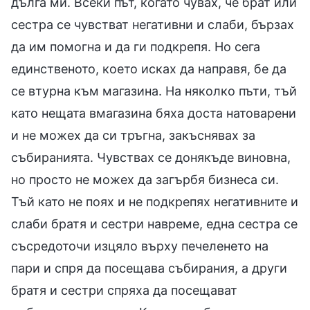
дълга ми. Всеки път, когато чувах, че брат или
сестра се чувстват негативни и слаби, бързах
да им помогна и да ги подкрепя. Но сега
единственото, което исках да направя, бе да
се втурна към магазина. На няколко пъти, тъй
като нещата вмагазина бяха доста натоварени
и не можех да си тръгна, закъснявах за
събиранията. Чувствах се донякъде виновна,
но просто не можех да загърбя бизнеса си.
Тъй като не поях и не подкрепях негативните и
слаби братя и сестри навреме, една сестра се
съсредоточи изцяло върху печеленето на
пари и спря да посещава събирания, а други
братя и сестри спряха да посещават