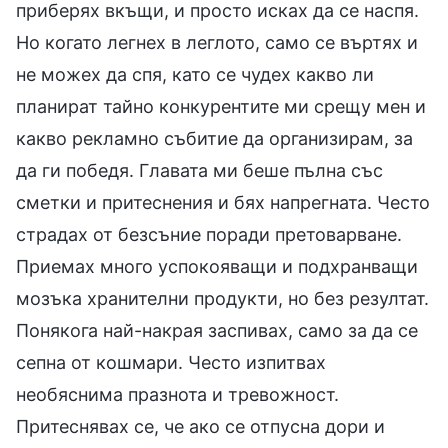
приберях вкъщи, и просто исках да се наспя.
Но когато легнех в леглото, само се въртях и
не можех да спя, като се чудех какво ли
планират тайно конкурентите ми срещу мен и
какво рекламно събитие да организирам, за
да ги победя. Главата ми беше пълна със
сметки и притеснения и бях напрегната. Често
страдах от безсъние поради претоварване.
Приемах много успокояващи и подхранващи
мозъка хранителни продукти, но без резултат.
Понякога най-накрая заспивах, само за да се
сепна от кошмари. Често изпитвах
необяснима празнота и тревожност.
Притеснявах се, че ако се отпусна дори и