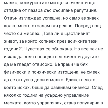
малко, конкурентите ми ще спечелят и ще
отпадна от пазара със съсипана репутация.
Отвън изглеждах успешна, но само аз знаех
колко много страдам вътрешно. Посред нощ
често си мислех: „Това ли е щастливият
живот, за който копнеех през всичките тези
години?“. Чувствах се объркана. Но все пак не
исках да водя посредствен живот и другите
да ме гледат отвисоко. Въпреки че бях
физически и психически изтощена, не смеех
да се отпусна дори и малко. Единственото,
което исках, беше да развивам бизнеса. След
няколко години на усърдно управление
марката, която управлявах, стана популярна в