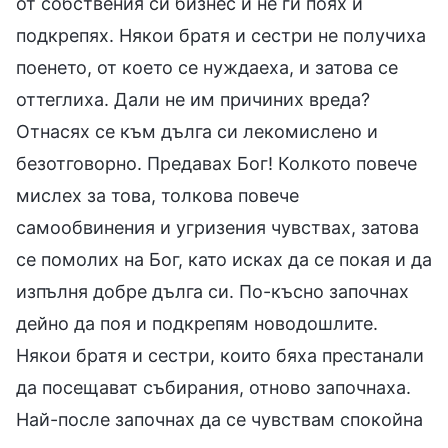
от собствения си бизнес и не ги поях и
подкрепях. Някои братя и сестри не получиха
поенето, от което се нуждаеха, и затова се
оттеглиха. Дали не им причиних вреда?
Отнасях се към дълга си лекомислено и
безотговорно. Предавах Бог! Колкото повече
мислех за това, толкова повече
самообвинения и угризения чувствах, затова
се помолих на Бог, като исках да се покая и да
изпълня добре дълга си. По-късно започнах
дейно да поя и подкрепям новодошлите.
Някои братя и сестри, които бяха престанали
да посещават събирания, отново започнаха.
Най-после започнах да се чувствам спокойна