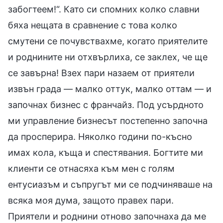
забогтеем!“. Като си спомних колко славни
бяха нещата в сравнение с това колко
смутени се почувствахме, когато приятелите
и роднините ни отхвърлиха, се заклех, че ще
се завърна! Взех пари назаем от приятели
извън града — малко оттук, малко оттам — и
започнах бизнес с франчайз. Под усърдното
ми управление бизнесът постепенно започна
да просперира. Няколко години по-късно
имах кола, къща и спестявания. Богтите ми
клиенти се отнасяха към мен с голям
ентусиазъм и съпругът ми се подчиняваше на
всяка моя дума, защото правех пари.
Приятели и роднини отново започнаха да ме