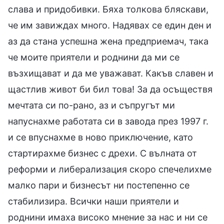
слава и придобивки. Бяха толкова бляскави,
че им завиждах много. Надявах се един ден и
аз да стана успешна жена предприемач, така
че моите приятели и роднини да ми се
възхищават и да ме уважават. Какъв славен и
щастлив живот би бил това! За да осъществя
мечтата си по-рано, аз и съпругът ми
напуснахме работата си в завода през 1997 г.
и се впуснахме в ново приключение, като
стартирахме бизнес с дрехи. С вълната от
реформи и либерализация скоро спечелихме
малко пари и бизнесът ни постепенно се
стабилизира. Всички наши приятели и
роднини имаха високо мнение за нас и ни се