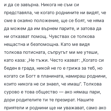
и да се завърна. Никога не съм си
представяла, че когато роднините ни видят, че
сме в окаяно положение, ще се боят, че няма
да можем да им върнем парите, и затова да
ни отказват помощ. Чувствах се толкова
нещастна и безпомощна. Като ме видя
толкова потисната, съпругът ми ме утеши,
като каза: „Не тъжи. Често казват: „Когато си
беден в града, никой не го е грижа за теб, но
когато си Богт в планината, намираш роднини,
които никога не си знаел, че имаш“. Толкова
сурово е това общество — ако нямаш пари,
дори родителите ти те презират. Нашите
приятели и роднини ще ни уважават, само ако