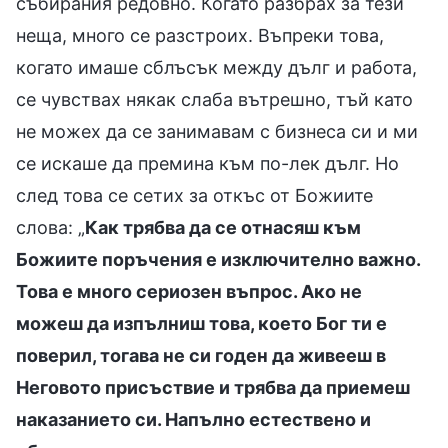
събирания редовно. Когато разбрах за тези
неща, много се разстроих. Въпреки това,
когато имаше сблъсък между дълг и работа,
се чувствах някак слаба вътрешно, тъй като
не можех да се занимавам с бизнеса си и ми
се искаше да премина към по-лек дълг. Но
след това се сетих за откъс от Божиите
слова: „
Как трябва да се отнасяш към
Божиите поръчения е изключително важно.
Това е много сериозен въпрос. Ако не
можеш да изпълниш това, което Бог ти е
поверил, тогава не си годен да живееш в
Неговото присъствие и трябва да приемеш
наказанието си. Напълно естествено и