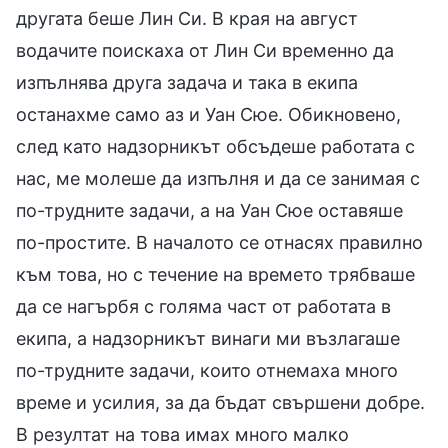
другата беше Лин Си. В края на август
водачите поискаха от Лин Си временно да
изпълнява друга задача и така в екипа
останахме само аз и Уан Сюе. Обикновено,
след като надзорникът обсъдеше работата с
нас, ме молеше да изпълня и да се занимая с
по-трудните задачи, а на Уан Сюе оставяше
по-простите. В началото се отнасях правилно
към това, но с течение на времето трябваше
да се нагърбя с голяма част от работата в
екипа, а надзорникът винаги ми възлагаше
по-трудните задачи, които отнемаха много
време и усилия, за да бъдат свършени добре.
В резултат на това имах много малко