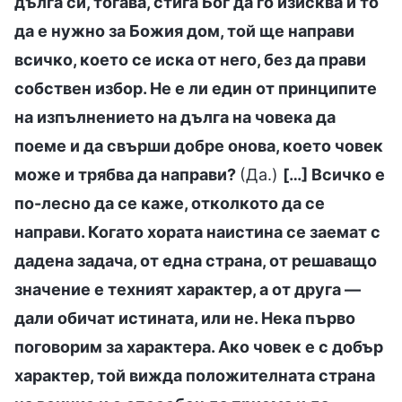
дълга си, тогава, стига Бог да го изисква и то
да е нужно за Божия дом, той ще направи
всичко, което се иска от него, без да прави
собствен избор. Не е ли един от принципите
на изпълнението на дълга на човека да
поеме и да свърши добре онова, което човек
може и трябва да направи?
(Да.)
[…] Всичко е
по-лесно да се каже, отколкото да се
направи. Когато хората наистина се заемат с
дадена задача, от една страна, от решаващо
значение е техният характер, а от друга —
дали обичат истината, или не. Нека първо
поговорим за характера. Ако човек е с добър
характер, той вижда положителната страна