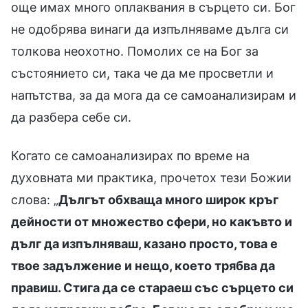
още имах много оплаквания в сърцето си. Бог
не одобрява винаги да изпълняваме дълга си
толкова неохотно. Помолих се на Бог за
състоянието си, така че да ме просветли и
напътства, за да мога да се самоанализирам и
да разбера себе си.
Когато се самоанализирах по време на
духовната ми практика, прочетох тези Божии
слова: „
Дългът обхваща много широк кръг
дейности от множество сфери, но какъвто и
дълг да изпълняваш, казано просто, това е
твое задължение и нещо, което трябва да
правиш. Стига да се стараеш със сърцето си