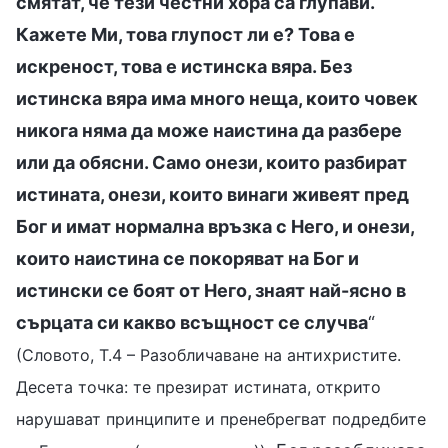
смятат, че тези честни хора са глупави.
Кажете Ми, това глупост ли е? Това е
искреност, това е истинска вяра. Без
истинска вяра има много неща, които човек
никога няма да може наистина да разбере
или да обясни. Само онези, които разбират
истината, онези, които винаги живеят пред
Бог и имат нормална връзка с Него, и онези,
които наистина се покоряват на Бог и
истински се боят от Него, знаят най-ясно в
сърцата си какво всъщност се случва
“
(Словото, Т.4 – Разобличаване на антихристите.
Десета точка: те презират истината, открито
нарушават принципите и пренебрегват подредбите