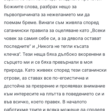
Божиите слова, разбрах нещо за
първопричината за нежеланието ми да
поемам бреме. Винаги съм живяла според
сатанински правила за оцеляване като „Всеки
човек за самия себе си, а за дявола остават
последните“ и „Никога не тегли късата
клечка“. Тези неща бяха дълбоко вкоренени в
сърцето ми и се бяха превърнали в моя
природа. Като живеех според тези сатанински
отрови, аз ставах все по-егоистична и
достойна за презрение и проявявах внимание
към интересите на плътта в поведението си и
във всичко, което правех. В началото
работихме трите и всяка можеше да споделя