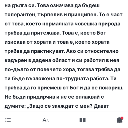
на дълга си. Това означава да бъдеш
толерантен, търпелив и принципен. То е част
от това, което нормалната човешка природа
трябва да притежава. Това е, което Бог
изисква от хората и това е, което хората
трябва да практикуват. Ако си относително
кадърен в дадена област и си работил в нея
по-дълго от повечето хора, тогава трябва да
ти бъде възложена по-трудната работа. Ти
трябва да го приемеш от Бог и да се покориш.
Не бъди придирчив и не се оплаквай с
думите: „Защо се заяждат с мен? Дават
лесните задачи на други хора, а на мен ми
дават трудните. Дали не се опитват да