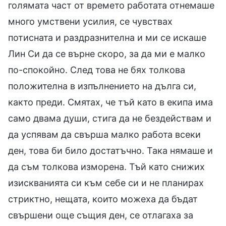
голямата част от времето работата отнемаше
много умствени усилия, се чувствах
потисната и раздразнителна и ми се искаше
Лин Си да се върне скоро, за да ми е малко
по-спокойно. След това не бях толкова
положителна в изпълнението на дълга си,
както преди. Смятах, че тъй като в екипа има
само двама души, стига да не бездействам и
да успявам да свърша малко работа всеки
ден, това би било достатъчно. Така нямаше и
да съм толкова изморена. Тъй като снижих
изискванията си към себе си и не планирах
стриктно, нещата, които можеха да бъдат
свършени още същия ден, се отлагаха за