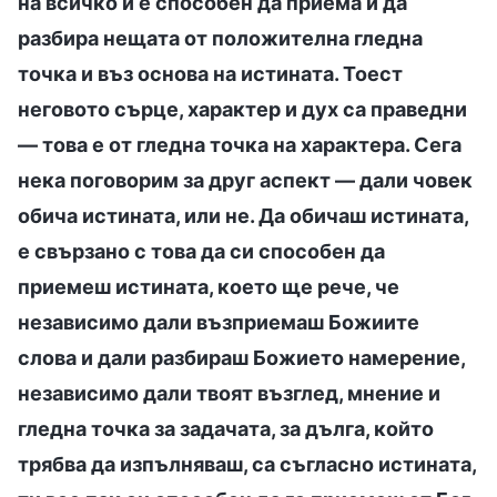
на всичко и е способен да приема и да
разбира нещата от положителна гледна
точка и въз основа на истината. Тоест
неговото сърце, характер и дух са праведни
— това е от гледна точка на характера. Сега
нека поговорим за друг аспект — дали човек
обича истината, или не. Да обичаш истината,
е свързано с това да си способен да
приемеш истината, което ще рече, че
независимо дали възприемаш Божиите
слова и дали разбираш Божието намерение,
независимо дали твоят възглед, мнение и
гледна точка за задачата, за дълга, който
трябва да изпълняваш, са съгласно истината,