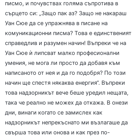
писмо, и почувствах голяма съпротива в
сърцето си: „Защо пак аз? Защо не накараш
Уан Сюе да се упражнява в писане на
комуникационни писма? Това е единственият
справедлив и разумен начин! Въпреки че на
Уан Сюе ѝ липсват малко професионални
умения, не мога ли просто да добавя към
написаното от нея и да го подобря? По този
начин ще спестя някаква енергия“. Въпреки
това надзорникът вече беше уредил нещата,
така че реално не можех да откажа. В онези
дни, винаги когато се замислех как
надзорникът непрекъснато ми възлагаше да
свърша това или онова и как през по-