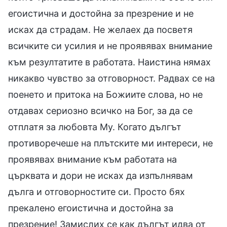
егоистична и достойна за презрение и не
исках да страдам. Не желаех да посветя
всичките си усилия и не проявявах внимание
към резултатите в работата. Наистина нямах
никакво чувство за отговорност. Радвах се на
поенето и притока на Божиите слова, но не
отдавах сериозно всичко на Бог, за да се
отплатя за любовта Му. Когато дългът
противоречеше на плътските ми интереси, не
проявявах внимание към работата на
църквата и дори не исках да изпълнявам
дълга и отговорностите си. Просто бях
прекалено егоистична и достойна за
презрение! Замислих се как дългът идва от