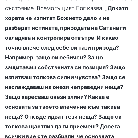
състояние. Всемогъщият Бог казва: „
Докато
хората не изпитат Божието дело и не
разберат истината, природата на Сатана ги
овладява и контролира отвътре. И какво
точно влече след себе си тази природа?
Например, защо си себичен? Защо
защитаваш собствената си позиция? Защо
изпитваш толкова силни чувства? Защо се
наслаждаваш на онези неправедни неща?
Защо харесваш онези злини? Каква е
основата за твоето влечение към такива
неща? Откъде идват тези неща? Защо си
толкова щастлив да ги приемеш? Досега
всички вие сте разбрали, че основната