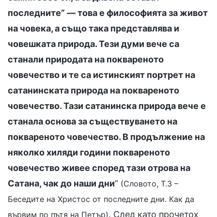
последните“ — това е философията за живот
на човека, а също така представлява и
човешката природа. Тези думи вече са
станали природата на поквареното
човечество и те са истинският портрет на
сатанинската природа на поквареното
човечество. Тази сатанинска природа вече е
станала основа за съществуването на
поквареното човечество. В продължение на
няколко хиляди години поквареното
човечество живее според тази отрова на
Сатана, чак до наши дни
“
(Словото, Т.3 –
Беседите на Христос от последните дни. Как да
. След като прочетох
вървим по пътя на Петър)