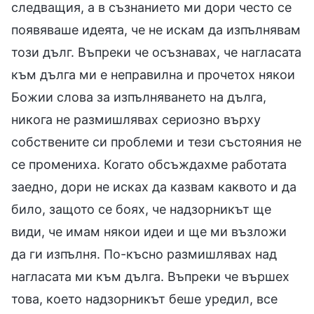
следващия, а в съзнанието ми дори често се
появяваше идеята, че не искам да изпълнявам
този дълг. Въпреки че осъзнавах, че нагласата
към дълга ми е неправилна и прочетох някои
Божии слова за изпълняването на дълга,
никога не размишлявах сериозно върху
собствените си проблеми и тези състояния не
се промениха. Когато обсъждахме работата
заедно, дори не исках да казвам каквото и да
било, защото се боях, че надзорникът ще
види, че имам някои идеи и ще ми възложи
да ги изпълня. По-късно размишлявах над
нагласата ми към дълга. Въпреки че вършех
това, което надзорникът беше уредил, все