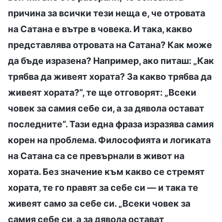
причина за всички тези неща е, че отровата
на Сатана е вътре в човека. И така, какво
представлява отровата на Сатана? Как може
да бъде изразена? Например, ако питаш: „Как
трябва да живеят хората? За какво трябва да
живеят хората?“, те ще отговорят: „Всеки
човек за самия себе си, а за дявола остават
последните“. Тази една фраза изразява самия
корен на проблема. Философията и логиката
на Сатана са се превърнали в живот на
хората. Без значение към какво се стремят
хората, те го правят за себе си — и така те
живеят само за себе си. „Всеки човек за
самия себе си, а за дявола остават