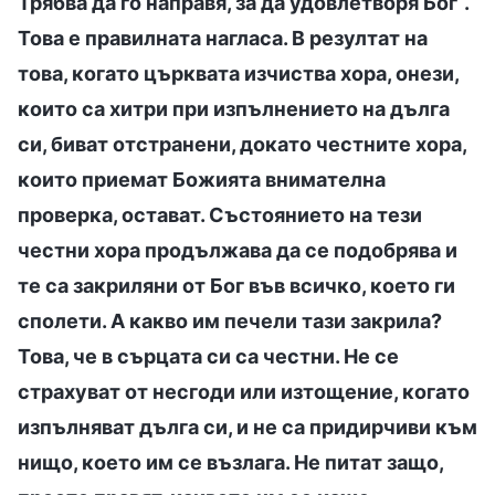
Трябва да го направя, за да удовлетворя Бог“.
Това е правилната нагласа. В резултат на
това, когато църквата изчиства хора, онези,
които са хитри при изпълнението на дълга
си, биват отстранени, докато честните хора,
които приемат Божията внимателна
проверка, остават. Състоянието на тези
честни хора продължава да се подобрява и
те са закриляни от Бог във всичко, което ги
сполети. А какво им печели тази закрила?
Това, че в сърцата си са честни. Не се
страхуват от несгоди или изтощение, когато
изпълняват дълга си, и не са придирчиви към
нищо, което им се възлага. Не питат защо,