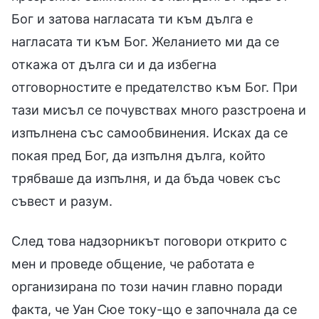
Бог и затова нагласата ти към дълга е
нагласата ти към Бог. Желанието ми да се
откажа от дълга си и да избегна
отговорностите е предателство към Бог. При
тази мисъл се почувствах много разстроена и
изпълнена със самообвинения. Исках да се
покая пред Бог, да изпълня дълга, който
трябваше да изпълня, и да бъда човек със
съвест и разум.
След това надзорникът поговори открито с
мен и проведе общение, че работата е
организирана по този начин главно поради
факта, че Уан Сюе току-що е започнала да се