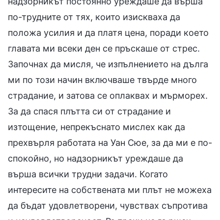
надзорникът постоянно уреждаше да върша
по-трудните от тях, които изискваха да
положа усилия и да платя цена, поради което
главата ми всеки ден се пръскаше от стрес.
Започнах да мисля, че изпълнението на дълга
ми по този начин включваше твърде много
страдание, и затова се оплаквах и мърморех.
За да спася плътта си от страдание и
изтощение, непрекъснато мислех как да
прехвърля работата на Уан Сюе, за да ми е по-
спокойно, но надзорникът уреждаше да
върша всички трудни задачи. Когато
интересите на собствената ми плът не можеха
да бъдат удовлетворени, чувствах съпротива