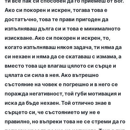
ти все пак си способен да го приемеш от Бог.
Ако си покорен и искрен, тогава това е
достатъчно, това те прави пригоден да
изпълняваш дълга си и това е минималното
изискване. Ако си покорен и искрен, то,
когато изпълняваш някоя задача, ти няма да
си нехаен и няма да се скатаваш с измама, а
вместо това ще влагаш цялото си сърце и
цялата си сила в нея. Ако вътрешно
състояние на човек е погрешно и в него се
поражда негативност, той губи мотивация и
иска да бъде нехаен. Той отлично знае в
сърцето си, че състоянието му не е
правилно, но въпреки това не се стреми да го