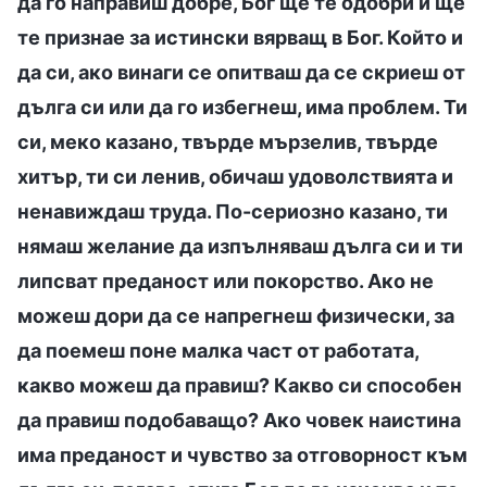
да го направиш добре, Бог ще те одобри и ще
те признае за истински вярващ в Бог. Който и
да си, ако винаги се опитваш да се скриеш от
дълга си или да го избегнеш, има проблем. Ти
си, меко казано, твърде мързелив, твърде
хитър, ти си ленив, обичаш удоволствията и
ненавиждаш труда. По-сериозно казано, ти
нямаш желание да изпълняваш дълга си и ти
липсват преданост или покорство. Ако не
можеш дори да се напрегнеш физически, за
да поемеш поне малка част от работата,
какво можеш да правиш? Какво си способен
да правиш подобаващо? Ако човек наистина
има преданост и чувство за отговорност към