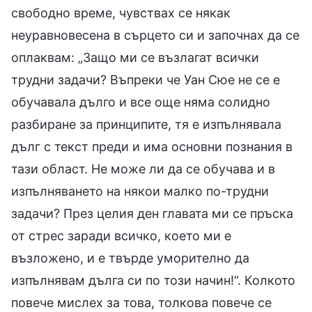
свободно време, чувствах се някак
неуравновесена в сърцето си и започнах да се
оплаквам: „Защо ми се възлагат всички
трудни задачи? Въпреки че Уан Сюе не се е
обучавала дълго и все още няма солидно
разбиране за принципите, тя е изпълнявала
дълг с текст преди и има основни познания в
тази област. Не може ли да се обучава и в
изпълняването на някои малко по-трудни
задачи? През целия ден главата ми се пръска
от стрес заради всичко, което ми е
възложено, и е твърде уморително да
изпълнявам дълга си по този начин!“. Колкото
повече мислех за това, толкова повече се