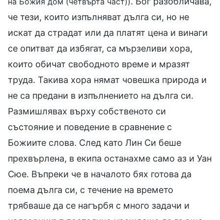
. Бог разобличава,
на Божия дом (четвърта част))
че тези, които изпълняват дълга си, но не
искат да страдат или да платят цена и винаги
се опитват да избягат, са мързеливи хора,
които обичат свободното време и мразят
труда. Такива хора нямат човешка природа и
не са предани в изпълнението на дълга си.
Размишлявах върху собственото си
състояние и поведение в сравнение с
Божиите слова. След като Лин Си беше
прехвърлена, в екипа останахме само аз и Уан
Сюе. Въпреки че в началото бях готова да
поема дълга си, с течение на времето
трябваше да се нагърбя с много задачи и