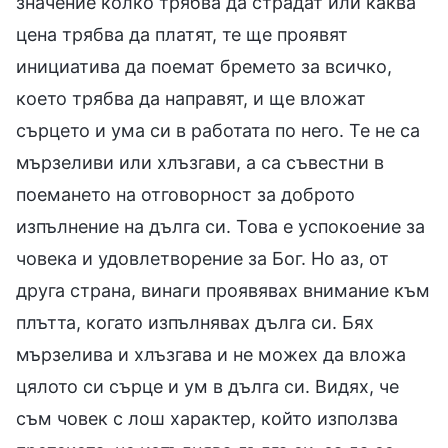
значение колко трябва да страдат или каква
цена трябва да платят, те ще проявят
инициатива да поемат бремето за всичко,
което трябва да направят, и ще вложат
сърцето и ума си в работата по него. Те не са
мързеливи или хлъзгави, а са съвестни в
поемането на отговорност за доброто
изпълнение на дълга си. Това е успокоение за
човека и удовлетворение за Бог. Но аз, от
друга страна, винаги проявявах внимание към
плътта, когато изпълнявах дълга си. Бях
мързелива и хлъзгава и не можех да вложа
цялото си сърце и ум в дълга си. Видях, че
съм човек с лош характер, който използва