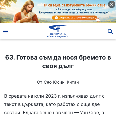
63. Готова съм да нося бремето в своя дълг
63. Готова съм да нося бремето в
своя дълг
От Сяо Юсин, Китай
В средата на юли 2023 г. изпълнявах дълг с
текст в църквата, като работех с още две
сестри: Едната беше нов член — Уан Сюе, а