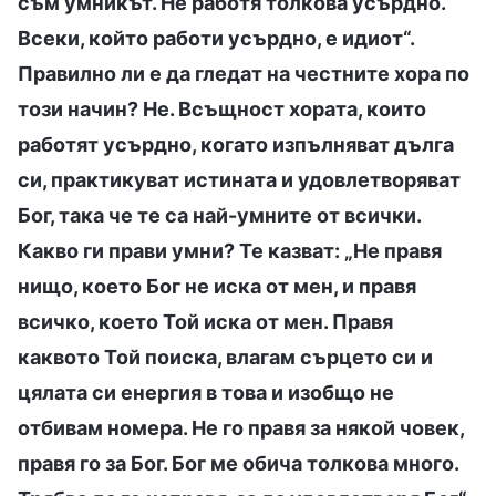
съм умникът. Не работя толкова усърдно.
Всеки, който работи усърдно, е идиот“.
Правилно ли е да гледат на честните хора по
този начин? Не. Всъщност хората, които
работят усърдно, когато изпълняват дълга
си, практикуват истината и удовлетворяват
Бог, така че те са най-умните от всички.
Какво ги прави умни? Те казват: „Не правя
нищо, което Бог не иска от мен, и правя
всичко, което Той иска от мен. Правя
каквото Той поиска, влагам сърцето си и
цялата си енергия в това и изобщо не
отбивам номера. Не го правя за някой човек,
правя го за Бог. Бог ме обича толкова много.