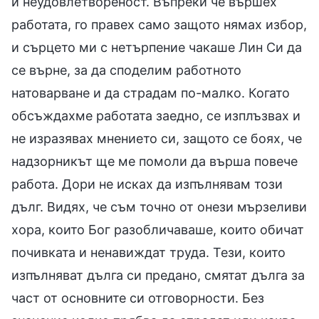
и неудовлетвореност. Въпреки че вършех
работата, го правех само защото нямах избор,
и сърцето ми с нетърпение чакаше Лин Си да
се върне, за да споделим работното
натоварване и да страдам по-малко. Когато
обсъждахме работата заедно, се изплъзвах и
не изразявах мнението си, защото се боях, че
надзорникът ще ме помоли да върша повече
работа. Дори не исках да изпълнявам този
дълг. Видях, че съм точно от онези мързеливи
хора, които Бог разобличаваше, които обичат
почивката и ненавиждат труда. Тези, които
изпълняват дълга си предано, смятат дълга за
част от основните си отговорности. Без