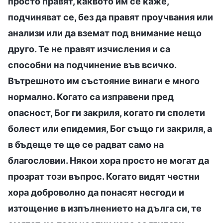
просто правят, каквото им се каже,
подчиняват се, без да правят проучвания или
анализи или да вземат под внимание нещо
друго. Те не правят изчисления и са
способни на подчинение във всичко.
Вътрешното им състояние винаги е много
нормално. Когато са изправени пред
опасност, Бог ги закриля, когато ги сполети
болест или епидемия, Бог също ги закриля, а
в бъдеще те ще се радват само на
благословии. Някои хора просто не могат да
прозрат този въпрос. Когато видят честни
хора доброволно да понасят несгоди и
изтощение в изпълнението на дълга си, те