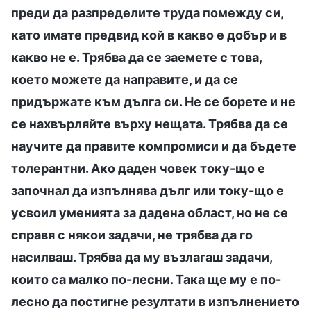
преди да разпределите труда помежду си,
като имате предвид кой в какво е добър и в
какво не е. Трябва да се заемете с това,
което можете да направите, и да се
придържате към дълга си. Не се борете и не
се нахвърляйте върху нещата. Трябва да се
научите да правите компромиси и да бъдете
толерантни. Ако даден човек току-що е
започнал да изпълнява дълг или току-що е
усвоил уменията за дадена област, но не се
справя с някои задачи, не трябва да го
насилваш. Трябва да му възлагаш задачи,
които са малко по-лесни. Така ще му е по-
лесно да постигне резултати в изпълнението