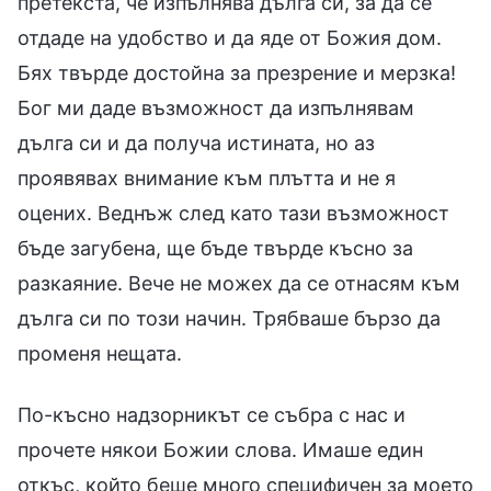
претекста, че изпълнява дълга си, за да се
отдаде на удобство и да яде от Божия дом.
Бях твърде достойна за презрение и мерзка!
Бог ми даде възможност да изпълнявам
дълга си и да получа истината, но аз
проявявах внимание към плътта и не я
оцених. Веднъж след като тази възможност
бъде загубена, ще бъде твърде късно за
разкаяние. Вече не можех да се отнасям към
дълга си по този начин. Трябваше бързо да
променя нещата.
По-късно надзорникът се събра с нас и
прочете някои Божии слова. Имаше един
откъс, който беше много специфичен за моето