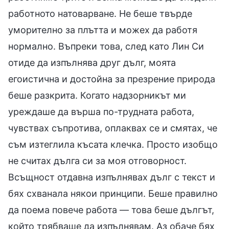
работното натоварване. Не беше твърде
уморително за плътта и можех да работя
нормално. Въпреки това, след като Лин Си
отиде да изпълнява друг дълг, моята
егоистична и достойна за презрение природа
беше разкрита. Когато надзорникът ми
уреждаше да върша по-трудната работа,
чувствах съпротива, оплаквах се и смятах, че
съм изтеглила късата клечка. Просто изобщо
не считах дълга си за моя отговорност.
Всъщност отдавна изпълнявах дълг с текст и
бях схванала някои принципи. Беше правилно
да поема повече работа — това беше дългът,
който трябваше да изпълнявам. Аз обаче бях