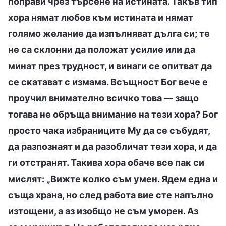
поправи чрез търсене на истината. Такъв тип
хора нямат любов към истината и нямат
голямо желание да изпълняват дълга си; те
не са склонни да положат усилие или да
минат през трудност, и винаги се опитват да
се скатават с измама. Всъщност Бог вече е
проучил внимателно всичко това — защо
тогава не обръща внимание на тези хора? Бог
просто чака избраниците Му да се събудят,
да разпознаят и да разобличат тези хора, и да
ги отстранят. Такива хора обаче все пак си
мислят: „Вижте колко съм умен. Ядем една и
съща храна, но след работа вие сте напълно
изтощени, а аз изобщо не съм уморен. Аз