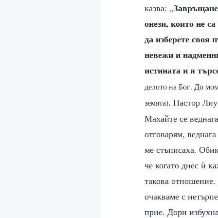
Завръщанет
казва: „
онези, които не с
да изберете своя 
невежи и надменни
истината и я търс
делото на Бог. До мо
. Пастор Лиу
земята)
Махайте се веднага
отговарям, веднага
ме стъписаха. Обик
че когато днес ѝ ка
такова отношение.
очакваме с нетърпе
прие. Дори избухна