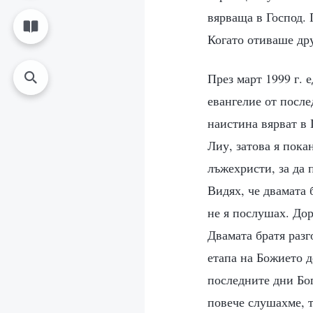
вярваща в Господ. 
Когато отиваше дру
През март 1999 г. 
евангелие от после
наистина вярват в Г
Лиу, затова я пока
лъжехристи, за да 
Видях, че двамата 
не я послушах. Дор
Двамата братя разг
етапа на Божието д
последните дни Бог
повече слушахме, т