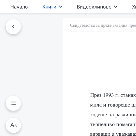
Начало
Книги
Видеоклипове
Х
Свидетелства за преживявания пре
През 1993 г. стана
мила и говореше ш
ходеше на различн
търпеливо помагаш
вярващи я уважавах