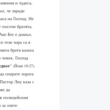
намения и чудеса,
ал, че заради
аса на Господ. Не
 посочи братята,
 Ако Бог е дошъл,
и тези хора са в
амата братя казаха
 човек. Господ
едват
“
.
(Йоан 10:27)
да спирате хората
Пастор Лиу каза с
же да
 в полицейския
 за злите