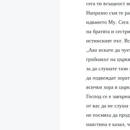
сега ти всъщност м
Напразно съм те ра
идването Му. Сега 
на братята и сестр
истинският път. Вс
„Ако искате да чуе
гръбнакът на църкв
за да слушате тази
да подвеждат хорат
всички хора в църк
Господ се е завърн
от вас да не слуша
не посмяха да прод
наистина е казал, 