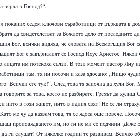
а вярва в Господ?“.
л поканих седем ключови съработници от църквата в дома
 братя да свидетелстват за Божието дело от последните д
щия Бог, всички видяха, че словата на Всемогъщия Бог с
ъщият Бог е завърналият се Господ Исус Христос. Някои 
о лицата им потекоха сълзи. В този момент пастор Лиу н
аботници там, тя ни посочи и каза ядосано: „Нищо чудн
го. Всички сте тук!“. След това тя започна да хули Бог. 
да говорите за това, което не разбирате. Грехът да хулиш
ен нито в този живот, нито в идния свят! Не се ли страху
 Като ме чу да казвам това, тя се ядоса още повече. Посо
ушаш проповядването им, но ти не ми се подчини. Даже с
да ги слушат! От няколко години те развивам. Всичко об