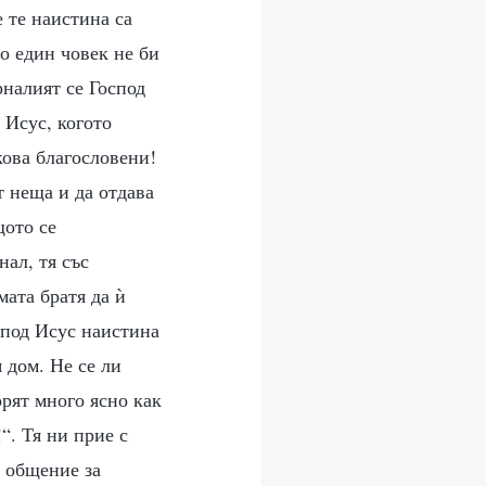
 те наистина са
то един човек не би
рналият се Господ
 Исус, когото
кова благословени!
т неща и да отдава
щото се
нал, тя със
мата братя да ѝ
спод Исус наистина
 дом. Не се ли
орят много ясно как
“. Тя ни прие с
а общение за