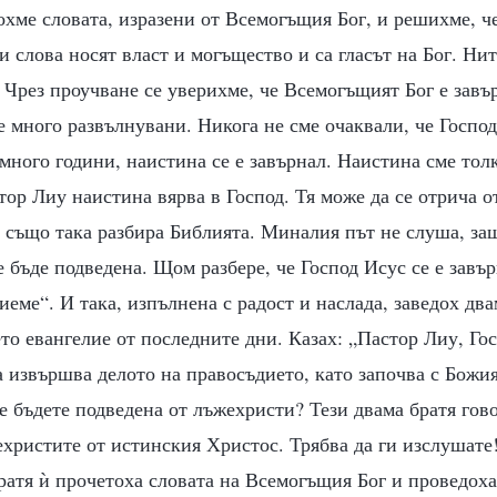
хме словата, изразени от Всемогъщия Бог, и решихме, че
и слова носят власт и могъщество и са гласът на Бог. Ни
. Чрез проучване се уверихме, че Всемогъщият Бог е завъ
 много развълнувани. Никога не сме очаквали, че Господ
много години, наистина се е завърнал. Наистина сме тол
ор Лиу наистина вярва в Господ. Тя може да се отрича о
а също така разбира Библията. Миналия път не слуша, за
 бъде подведена. Щом разбере, че Господ Исус се е завър
иеме“. И така, изпълнена с радост и наслада, заведох два
о евангелие от последните дни. Казах: „Пастор Лиу, Го
га извършва делото на правосъдието, като започва с Божия
е бъдете подведена от лъжехристи? Тези двама братя гов
ехристите от истинския Христос. Трябва да ги изслушате!
ратя ѝ прочетоха словата на Всемогъщия Бог и проведох