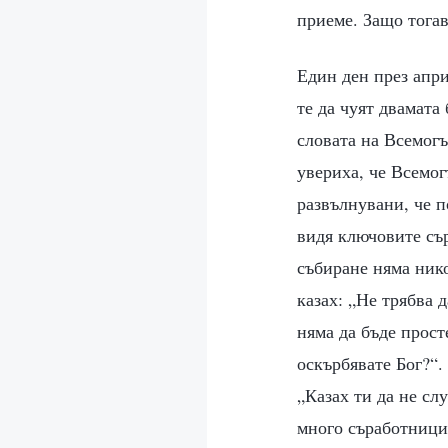
приеме. Защо тогав
Един ден през апри
те да чуят двамата
словата на Всемогъ
увериха, че Всемог
развълнувани, че п
видя ключовите сър
събиране няма нико
казах: „Не трябва 
няма да бъде прост
оскърбявате Бог?“.
„Казах ти да не сл
много съработници 