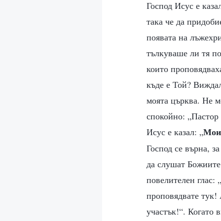
Господ Исус е каза
така че да придоби
появата на лъжехри
тълкуваше ли тя по
които проповядваха
къде е Той? Виждал
моята църква. Не м
спокойно: „Пастор 
Моит
Исус е казал: „
Господ се върна, з
да слушат Божиите 
повелителен глас: 
проповядвате тук! 
участък!“. Когато 