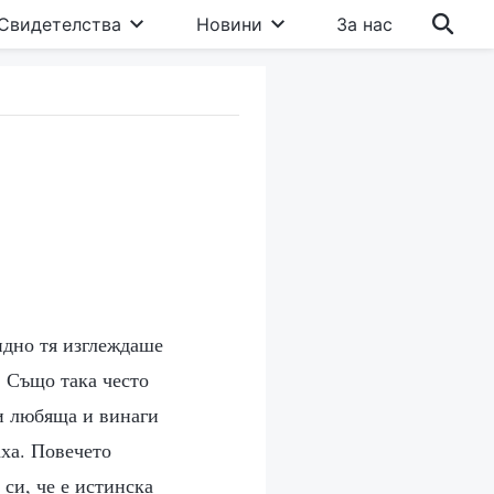
Свидетелства
Новини
За нас
видно тя изглеждаше
. Също така често
 и любяща и винаги
ха. Повечето
си, че е истинска