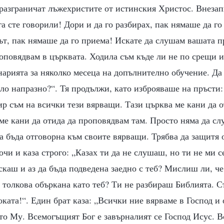
 разграничат лъжехристите от истинския Христос. Внезап
а сте говорили! Дори и да го разбирах, пак нямаше да го
ът, пак нямаше да го приема! Искате да слушам вашата 
оповядвам в църквата. Ходила съм къде ли не по срещи и
нарията за няколко месеца на допълнително обучение. Да 
ило напразно?“. Тя продължи, като изброяваше на пръсти:
р съм на всички тези вярващи. Тази църква ме кани да о
ме кани да отида да проповядвам там. Просто няма да с
а бъда отговорна към своите вярващи. Трябва да защитя о
очи и каза строго: „Казах ти да не слушаш, но ти не ми с
искаш и аз да бъда подведена заедно с теб? Мислиш ли, че
толкова объркана като теб? Ти не разбираш Библията. С
ката!“. Един брат каза: „Всички ние вярваме в Господ и 
то Му. Всемогъщият Бог е завърналият се Господ Исус. 