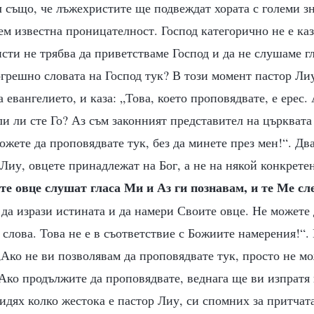
л също, че лъжехристите ще подвеждат хората с големи з
ем известна проницателност. Господ категорично не е каз
сти не трябва да приветстваме Господ и да не слушаме гл
грешно словата на Господ тук? В този момент пастор Лиу
 евангелието, и каза: „Това, което проповядвате, е ерес.
и ли сте Го? Аз съм законният представител на църквата 
ожете да проповядвате тук, без да минете през мен!“. Дв
Лиу, овцете принадлежат на Бог, а не на някой конкретен
е овце слушат гласа Ми и Аз ги познавам, и те Ме сл
а да изрази истината и да намери Своите овце. Не можете 
слова. Това не е в съответствие с Божиите намерения!“. 
„Ако не ви позволявам да проповядвате тук, просто не мо
Ако продължите да проповядвате, веднага ще ви изпратя
видях колко жестока е пастор Лиу, си спомних за притчата