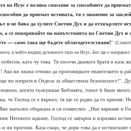
о на Исус е велико спасение за способните да приемат
а способни да приемат истината, тя е знамение за закл
път и не бива да хулите Светия Дух и да отхвърляте ис
, а се покорявайте на напътствията на Светия Дух и 
ете — само така ще бъдете облагодетелствани!
“
(Словот
мента, в който видиш духовното тяло на Исус, Бог ще е направил
 побесня, като чу това. Тя посочи двамата братя и каза ж
! Ако ви хвана отново да проповядвате евангелието в рай
 ще ви изпратя в Отдела за обществена безопасност!“. Д
новено, когато тълкуваше Библията, тонът ѝ беше много
жа, че Господ се е върнал, тя ще се радва да го приеме. Н
 Бях напълно объркана и си помислих: „Ние вярваме в Го
ние Неговото идване. Господ се завърна и изразява истина
 и ни прогони. Каза също, че дори това да е истинският п