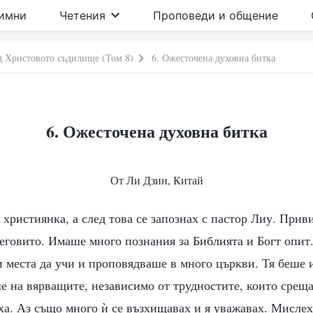
имни
Четения
Проповеди и общение
д Христовото съдилище (Том 8)
6. Ожесточена духовна битка
6. Ожесточена духовна битка
От Ли Дзин, Китай
х християнка, а след това се запознах с пастор Лиу. При
еговито. Имаше много познания за Библията и Богт опит
и места да учи и проповядваше в много църкви. Тя беше
е на вярващите, независимо от трудностите, които среща
а. Аз също много ѝ се възхищавах и я уважавах. Мислех 