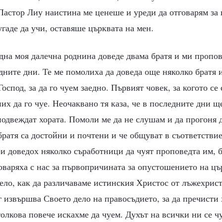
Пастор Лиу наистина ме ценеше и уреди да отговарям за 
гаде да учи, оставяше църквата на мен.
една моя далечна роднина доведе двама братя и ми пропо
дните дни. Те ме помолиха да доведа още няколко братя и
оспод, за да го чуем заедно. Първият човек, за когото се
них да го чуе. Неочаквано тя каза, че в последните дни щ
подвеждат хората. Помоли ме да не слушам и да прогоня 
братя са достойни и почтени и че общуват в съответствие
и доведох няколко съработници да чуят проповедта им, б
оваряха с нас за първопричината за опустошението на цър
ело, как да различаваме истинския Христос от лъжехрист
 извършва Своето дело на правосъдието, за да пречисти 
олкова повече искахме да чуем. Духът на всички ни се 