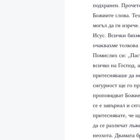
подхранен. Прочето
Божиите слова. Тез
могъл да ги изрече
Исус. Всички бяхме
очаквахме толкова 
Помислих си: „Паст
всичко на Господ, 
притесняваше да не
сигурност ще го пр
проповядват Божиет
се е завърнал и се
притеснявате, че щ
да се различат лъж
неохота. Двамата б