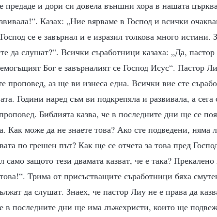
е предаде и дори си довела външни хора в нашата църква
звивала!“. Казах: „Ние вярваме в Господ и всички очакв
Господ се е завърнал и е изразил толкова много истини. 
ите да слушат?“. Всички съработници казаха: „Да, пастор
емогъщият Бог е завърналият се Господ Исус“. Пастор Ли
те проповед, аз ще ви изнеса една. Всички вие сте съраб
ата. Години наред съм ви подкрепяла и развивала, а сега 
 проповед. Библията казва, че в последните дни ще се по
а. Как може да не знаете това? Ако сте подведени, няма 
вата по грешен път? Как ще се отчета за това пред Госпо
ал само защото тези двамата казват, че е така? Прекален
 това!“. Трима от присъстващите съработници бяха смуте
ължат да слушат. Знаех, че пастор Лиу не е права да казв
че в последните дни ще има лъжехристи, които ще подвеж