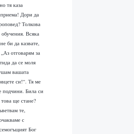
но тя каза
 приема! Дори да
проповед? Толкова
 обучения. Всяка
не би да казвате,
 „Аз отговарям за
тида да се моля
лушам вашата
вцете си!“. Тя ме
е подчини. Била си
 това ще стане?
ъветвам те,
очакваме с
Всемогъщият Бог