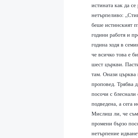
истината как да се
нетърпеливо: „Стиг
беше истинският п
години работя и пр
година ходя в семи
че всичко това е б
шест църкви. Пасти
там. Онази църква 
проповед. Трябва д
посочи с блеснали 
подведена, а сега 
Мислиш ли, че съм 
промени бързо посо
нетърпение идване