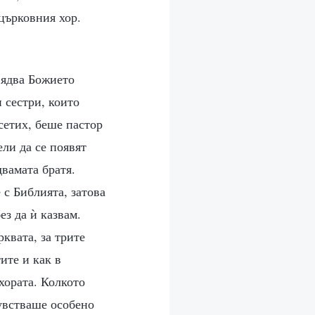
църковния хор.
вядва Божието
 сестри, които
 сетих, беше пастор
ели да се появят
двамата братя.
 с Библията, затова
ез да ѝ казвам.
квата, за трите
ите и как в
хората. Колкото
чувстваше особено