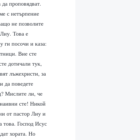
 да проповядват.
аме с нетърпение
Защо не позволите
 Лиу. Това е
у ги посочи и каза:
отници. Вие сте
сте дотичали тук,
явят лъжехристи, за
ли да поведете
д? Мислите ли, че
о наивни сте! Никой
ни от пастор Лиу и
а това. Господ Исус
дат хората. Но