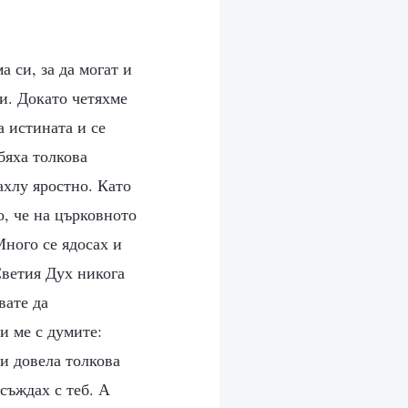
 си, за да могат и
ни. Докато четяхме
а истината и се
бяха толкова
ахлу яростно. Като
о, че на църковното
Много се ядосах и
 Светия Дух никога
вате да
чи ме с думите:
и довела толкова
съждах с теб. А