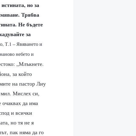
 истината, но за
еймяване. Трябва
тината. Не бъдете
жадувайте за
о, Т.1 – Явяването и
 наново небето и
естоко: „Млъкнете.
она, за който
умите на пастор Лиу
 мил. Мислех си,
е очаквах да има
спод и всички
та, но тя не я
ът, пак няма да го