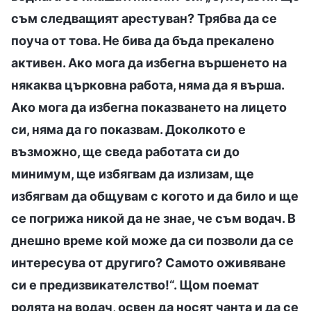
съм следващият арестуван? Трябва да се
поуча от това. Не бива да бъда прекалено
активен. Ако мога да избегна вършенето на
някаква църковна работа, няма да я върша.
Ако мога да избегна показването на лицето
си, няма да го показвам. Доколкото е
възможно, ще сведа работата си до
минимум, ще избягвам да излизам, ще
избягвам да общувам с когото и да било и ще
се погрижа никой да не знае, че съм водач. В
днешно време кой може да си позволи да се
интересува от другиго? Самото оживяване
си е предизвикателство!“. Щом поемат
ролята на водач, освен да носят чанта и да се