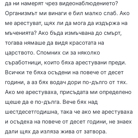
да ни намерят чрез видеонаблюдението?
Организмът ми винаги е бил малко слаб. Ако
ме арестуват, щях ли да мога да издържа на
мъченията? Ако бъда измъчвана до смърт,
тогава нямаше да видя красотата на
царството. Спомних си за няколко
съработници, които бяха арестувани преди.
Всички те бяха осъдени на повече от десет
години, а аз бях водач дори по-дълго от тях.
Ако ме арестуваха, присъдата ми определено
щеше да е по-дълга. Вече бях над
шестдесетгодишна, така че ако ме арестуваха
и осъдеха на повече от десет години, не знаех
дали щях да изляза жива от затвора.