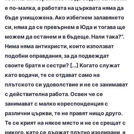
е по-малка, а работата на църквата няма да
бъде унищожена. Ако избегнем залавянето
си, няма да се превърнем в Юда и тогава ще
можем да останем и в бъдеще. Нали така?“.
Нима няма антихристи, които използват
подобни оправдания, за да подвеждат
своите братя и сестри? […] Когато служат
като водачи, те се отдават само на
плътското си удоволствие и не се занимават
с действителна работа. Освен че се
занимават с малко кореспонденция с
различни църкви, те не правят нищо друго.
Те се крият на някое място и не се срещат с
никого, като се държат плътно изолирани, а