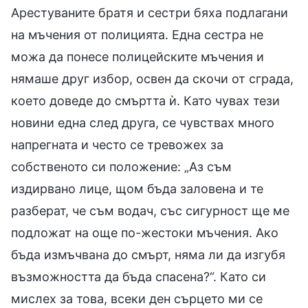
Арестуваните братя и сестри бяха подлагани
на мъчения от полицията. Една сестра не
можа да понесе полицейските мъчения и
нямаше друг избор, освен да скочи от сграда,
което доведе до смъртта ѝ. Като чувах тези
новини една след друга, се чувствах много
напрегната и често се тревожех за
собственото си положение: „Аз съм
издирвано лице, щом бъда заловена и те
разберат, че съм водач, със сигурност ще ме
подложат на още по-жестоки мъчения. Ако
бъда измъчвана до смърт, няма ли да изгубя
възможността да бъда спасена?“. Като си
мислех за това, всеки ден сърцето ми се