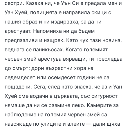
сестри. Казаха ни, че Уън Си е предала мен и
Уан Хуей, полицията е направила скици с
нашия образ и ни издирваха, за да ни
арестуват. Напомниха ни да бъдем
предпазливи и нащрек. Като чух тази новина,
веднага се паникьосах. Когато големият
червен змей арестува вярващи, ги преследва
до смърт; дори възрастни хора на
седемдесет или осемдесет години не са
пощадени. Сега, след като знаеха, че аз и Уан
Хуей сме водачи в църквата, със сигурност
нямаше да ни се размине леко. Камерите за
наблюдение на големия червен змей са
навсякъде по улиците и алеите — дали щяха