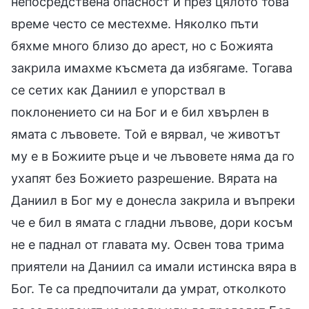
непосредствена опасност и през цялото това
време често се местехме. Няколко пъти
бяхме много близо до арест, но с Божията
закрила имахме късмета да избягаме. Тогава
се сетих как Даниил е упорствал в
поклонението си на Бог и е бил хвърлен в
ямата с лъвовете. Той е вярвал, че животът
му е в Божиите ръце и че лъвовете няма да го
ухапят без Божието разрешение. Вярата на
Даниил в Бог му е донесла закрила и въпреки
че е бил в ямата с гладни лъвове, дори косъм
не е паднал от главата му. Освен това трима
приятели на Даниил са имали истинска вяра в
Бог. Те са предпочитали да умрат, отколкото