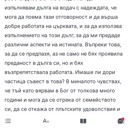
изпълнявам дълга на водач с надеждата, че
мога да поема тази отговорност и да върша
добре работата на църквата, и за да използва
изпълнението на този дълг, за да ми предаде
различни аспекти на истината. Въпреки това,
за да се предпазя, аз не само не бях проявила
преданост в дълга си, но и бях
възпрепятствала работата. Имаше ли дори
частица съвест в това? В миналото чувствах,
че тъй като вярвам в Бог от толкова много
години и мога да се отрека от семейството
си, да се откажа от плътските удоволствия и
също така да понасям трудности и да плащам
цена в изпълнението на дълга си, можех да се