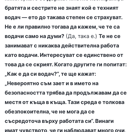
братята и сестрите не знаят кой е техният
водач — ето до такава степен се страхуват.
Не е ли правилно тогава да кажем, че те са
водачи само на думи?
(Да, така е.)
Те не се
занимават с никаква действителна работа
като водачи. Интересуват се единствено от
това да се скрият. Когато другите ги попитат:
„Как е да си водач?“, те ще кажат:
„Невероятно съм зает и в името на
безопасността трябва да продължавам да се
местя от къща в къща. Тази среда е толкова
обезпокоителна, че не мога да се
съсредоточа върху работата си“. Винаги
имат чувството, че ги наблюдават много очи,