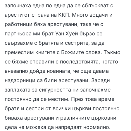
започнаха една по една да се сблъскват с
арести от страна на ККП. Много водачи и
работници бяха арестувани, така че с
партньора ми брат Уан Хуей бързо се
свързахме с братята и сестрите, за да
преместим книгите с Божиите слова. Тъкмо
се бяхме справили с последствията, когато
внезапно дойде новината, че още двама
надзорници са били арестувани. Заради
заплахата за сигурността ни започнахме
постоянно да се местим. През това време
братя и сестри от всички църкви постоянно
биваха арестувани и различните църковни
дела не можеха да напредват нормално.