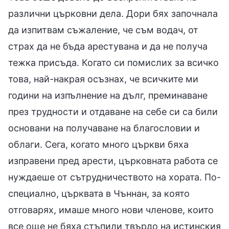
различни църковни дела. Дори бях започнала
да изпитвам съжаление, че съм водач, от
страх да не бъда арестувана и да не получа
тежка присъда. Когато си помислих за всичко
това, най-накрая осъзнах, че всичките ми
години на изпълнение на дълг, преминаване
през трудности и отдаване на себе си са били
основани на получаване на благословии и
облаги. Сега, когато много църкви бяха
изправени пред арести, църковната работа се
нуждаеше от сътрудничеството на хората. По-
специално, църквата в Чъннан, за която
отговарях, имаше много нови членове, които
все още не бяха стъпили твърдо на истинския