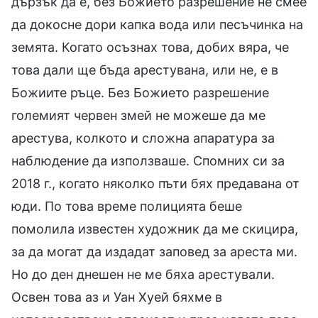
дързък да е, без Божието разрешение не смее
да докосне дори капка вода или песъчинка на
земята. Когато осъзнах това, добих вяра, че
това дали ще бъда арестувана, или не, е в
Божиите ръце. Без Божието разрешение
големият червен змей не можеше да ме
арестува, колкото и сложна апаратура за
наблюдение да използваше. Спомних си за
2018 г., когато няколко пъти бях предавана от
юди. По това време полицията беше
помолила известен художник да ме скицира,
за да могат да издадат заповед за ареста ми.
Но до ден днешен не ме бяха арестували.
Освен това аз и Уан Хуей бяхме в