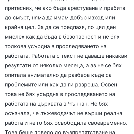
притесних, че ако бъда арестувана и пребита
до смърт, няма да имам добър изход или
крайна цел. За да се предпазя, по цял ден
мислех как да бъда в безопасност и не бях
толкова усърдна в проследяването на
работата. Работата с текст не даваше никакви
резултати от няколко месеца, а аз не се бях
опитала внимателно да разбера къде са
проблемите или как да ги разреша. Освен
това не бях усърдна в проследяването на
работата на църквата в Чъннан. Не бях
осъзнала, че лъжеводачът не върши реална
работа и не го бях освободила своевременно.
Това беше довело до възпрепятстване на