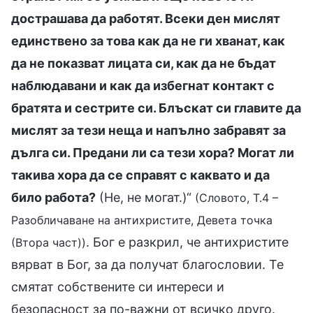
дострашава да работят. Всеки ден мислят
единствено за това как да не ги хванат, как
да не показват лицата си, как да не бъдат
наблюдавани и как да избегнат контакт с
братята и сестрите си. Блъскат си главите да
мислят за тези неща и напълно забравят за
дълга си. Предани ли са тези хора? Могат ли
такива хора да се справят с каквато и да
било работа?
(Не, не могат.)“
(Словото, Т.4 –
Разобличаване на антихристите, Девета точка
. Бог е разкрил, че антихристите
(Втора част))
вярват в Бог, за да получат благословии. Те
смятат собствените си интереси и
безопасност за по-важни от всичко друго.