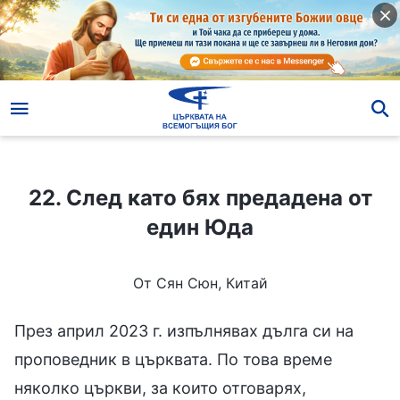
22. След като бях предадена от един Юда
22. След като бях предадена от
един Юда
От Сян Сюн, Китай
През април 2023 г. изпълнявах дълга си на
проповедник в църквата. По това време
няколко църкви, за които отговарях,