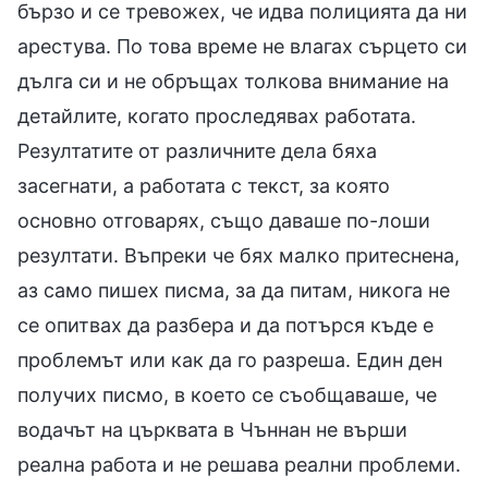
бързо и се тревожех, че идва полицията да ни
арестува. По това време не влагах сърцето си
дълга си и не обръщах толкова внимание на
детайлите, когато проследявах работата.
Резултатите от различните дела бяха
засегнати, а работата с текст, за която
основно отговарях, също даваше по-лоши
резултати. Въпреки че бях малко притеснена,
аз само пишех писма, за да питам, никога не
се опитвах да разбера и да потърся къде е
проблемът или как да го разреша. Един ден
получих писмо, в което се съобщаваше, че
водачът на църквата в Чъннан не върши
реална работа и не решава реални проблеми.