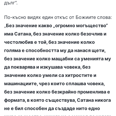
дълг“.
По-късно видях един откъс от Божиите слова:
„
Без значение какво „огромно могъщество“
има Сатана, без значение колко безочлив и
честолюбив е той, без значение колко
голяма е способността му да нанася щети,
без значение колко мащабни са уменията му
да покварява и изкушава човека, без
значение колко умели са хитростите и
машинациите, чрез които сплашва човека,
без значение колко безкрайно променлива е
формата, в която съществува, Сатана никога
не е бил способен да създаде нито едно