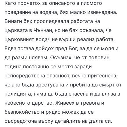
Като прочетох за описаното в писмото
поведение на водача, бях малко изненадана.
Винаги бях проследявала работата на
църквата в Чъннан, но не бях осъзнала, че
църковният водач не върши реална работа.
Едва тогава дойдох пред Бог, за да се моля и
да размишлявам. Осъзнах, че от половин
година постоянно се местя заради
непосредствена опасност, вечно притеснена,
че ако бъда арестувана и пребита до смърт от
полицията, няма да бъда спасена и да вляза в
небесното царство. Живеех в тревога и
безпокойство и рядко можех да се
съсредоточа върху детайлите на дълга си.