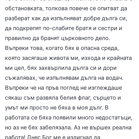
обстановката, толкова повече се опитват да
разберат как да изпълняват добре дълга си,
да подкрепят по-слабите братя и сестри и
правилно да бранят църковното дело.
Въпреки това, когато бях в опасна среда,
която засягаше живота ми, изхода и крайната
ми цел, бях захвърлила дълга си и дори
съжалявах, че изпълнявам дълга на водач.
Въпреки че на пръв поглед не изглеждаше
сякаш съм развяла белия флаг, сърцето и
умът ми просто не бяха в моя дълг. В
работата се бяха появили много недостатъци,
но аз не бях забелязала. Аз не вършех реална
работа! Днес Бог ме е издигнал да