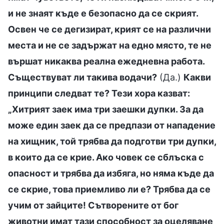
и не знаят къде е безопасно да се скрият.
Освен че се дегизират, крият се на различни
места и не се задържат на едно място, те не
вършат никаква реална ежедневна работа.
Съществуват ли такива водачи?
(Да.)
Какви
принципи следват те? Тези хора казват:
„Хитрият заек има три заешки дупки. За да
може един заек да се предпази от нападение
на хищник, той трябва да подготви три дупки,
в които да се крие. Ако човек се сблъска с
опасност и трябва да избяга, но няма къде да
се скрие, това приемливо ли е? Трябва да се
учим от зайците! Сътворените от бог
животни имат тази способност за оцеляване