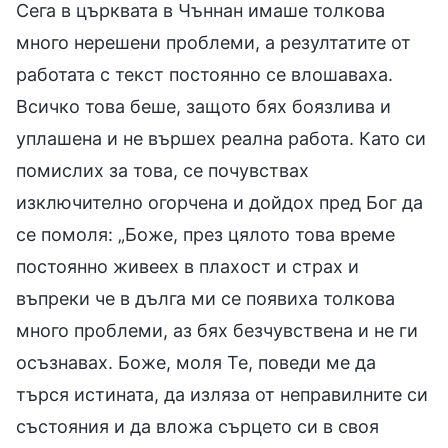
Сега в църквата в Чъннан имаше толкова
много нерешени проблеми, а резултатите от
работата с текст постоянно се влошаваха.
Всичко това беше, защото бях боязлива и
уплашена и не вършех реална работа. Като си
помислих за това, се почувствах
изключително огорчена и дойдох пред Бог да
се помоля: „Боже, през цялото това време
постоянно живеех в плахост и страх и
въпреки че в дълга ми се появиха толкова
много проблеми, аз бях безчувствена и не ги
осъзнавах. Боже, моля Те, поведи ме да
търся истината, да изляза от неправилните си
състояния и да вложа сърцето си в своя