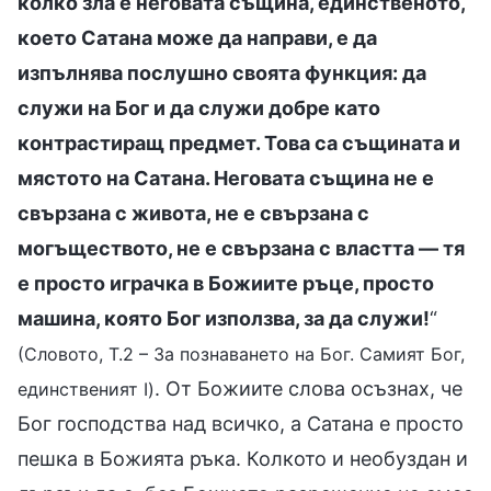
колко зла е неговата същина, единственото,
което Сатана може да направи, е да
изпълнява послушно своята функция: да
служи на Бог и да служи добре като
контрастиращ предмет. Това са същината и
мястото на Сатана. Неговата същина не е
свързана с живота, не е свързана с
могъществото, не е свързана с властта — тя
е просто играчка в Божиите ръце, просто
машина, която Бог използва, за да служи!
“
(Словото, Т.2 – За познаването на Бог. Самият Бог,
. От Божиите слова осъзнах, че
единственият I)
Бог господства над всичко, а Сатана е просто
пешка в Божията ръка. Колкото и необуздан и