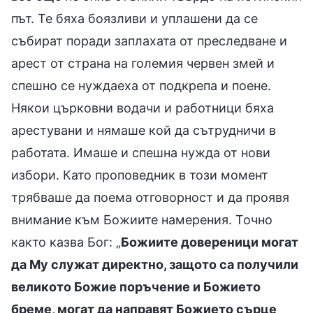
път. Те бяха боязливи и уплашени да се
събират поради заплахата от преследване и
арест от страна на големия червен змей и
спешно се нуждаеха от подкрепа и поене.
Някои църковни водачи и работници бяха
арестувани и нямаше кой да сътрудничи в
работата. Имаше и спешна нужда от нови
избори. Като проповедник в този момент
трябваше да поема отговорност и да проявя
внимание към Божиите намерения. Точно
както казва Бог: „
Божиите довереници могат
да Му служат директно, защото са получили
великото Божие поръчение и Божието
бреме, могат да направят Божието сърце