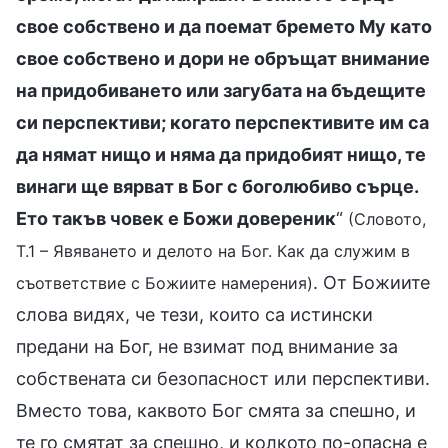
свое собствено и да поемат бремето Му като
свое собствено и дори не обръщат внимание
на придобиването или загубата на бъдещите
си перспективи; когато перспективите им са
да нямат нищо и няма да придобият нищо, те
винаги ще вярват в Бог с боголюбиво сърце.
Ето такъв човек е Божи довереник
“
(Словото,
Т.1 – Явяването и делото на Бог. Как да служим в
. От Божиите
съответствие с Божиите намерения)
слова видях, че тези, които са истински
предани на Бог, не взимат под внимание за
собствената си безопасност или перспективи.
Вместо това, каквото Бог смята за спешно, и
те го смятат за спешно, и колкото по-опасна е