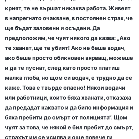
крият, те не вършат никаква работа. Живеят
в напрегнато очакване, в постоянен страх, че
ще бъдат заловени и осъдени. Да
предположим, че чуят някого да казва: „Ако
те хванат, ще те убият! Ако не беше водач,
ако беше просто обикновен вярващ, можеше
и да те пуснат, след като просто платиш
малка глоба, но щом си водач, е трудно да се
каже. Това е твърде опасно! Някои водачи
или работници, които бяха хванати, отказаха
да предадат каквато и да било информация и
бяха пребити до смърт от полицията“. Щом
чуят за това, че някой е бил пребит до смърт,
страхът им се усилва и още повече ги