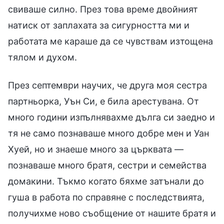
свиваше силно. През това време двойният
натиск от заплахата за сигурността ми и
работата ме караше да се чувствам изтощена
тялом и духом.
През септември научих, че друга моя сестра
партньорка, Уън Си, е била арестувана. От
много години изпълнявахме дълга си заедно и
тя не само познаваше много добре мен и Уан
Хуей, но и знаеше много за църквата —
познаваше много братя, сестри и семейства
домакини. Тъкмо когато бяхме затънали до
гуша в работа по справяне с последствията,
получихме ново съобщение от нашите братя и