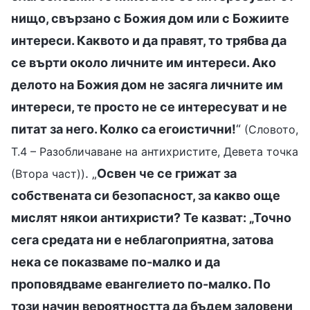
нищо, свързано с Божия дом или с Божиите
интереси. Каквото и да правят, то трябва да
се върти около личните им интереси. Ако
делото на Божия дом не засяга личните им
интереси, те просто не се интересуват и не
питат за него. Колко са егоистични!
“
(Словото,
Т.4 – Разобличаване на антихристите, Девета точка
. „
Освен че се грижат за
(Втора част))
собствената си безопасност, за какво още
мислят някои антихристи? Те казват: „Точно
сега средата ни е неблагоприятна, затова
нека се показваме по-малко и да
проповядваме евангелието по-малко. По
този начин вероятността да бъдем заловени