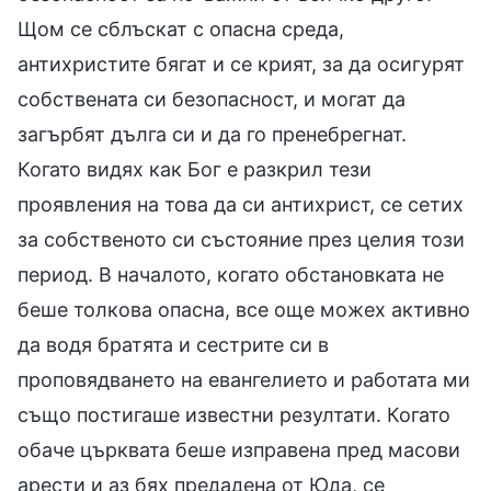
Щом се сблъскат с опасна среда,
антихристите бягат и се крият, за да осигурят
собствената си безопасност, и могат да
загърбят дълга си и да го пренебрегнат.
Когато видях как Бог е разкрил тези
проявления на това да си антихрист, се сетих
за собственото си състояние през целия този
период. В началото, когато обстановката не
беше толкова опасна, все още можех активно
да водя братята и сестрите си в
проповядването на евангелието и работата ми
също постигаше известни резултати. Когато
обаче църквата беше изправена пред масови
арести и аз бях предадена от Юда, се