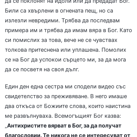
да се поклонят на идоли или да предадат Бог.
Били са хвърлени в огнената пещ, но са
излезли невредими. Трябва да последвам
примера им и трябва да имам вяра в Бог. Като
си помислих за това, вече не се чувствах
толкова притеснена или уплашена. Помолих
се на Бог да успокои сърцето ми, за да мога
да се посветя на своя дълг.
Един ден една сестра ми сподели видео със
свидетелство за преживяване. В него имаше
два откъса от Божиите слова, които наистина
ме развълнуваха. Всемогъщият Бог казва:
„
Антихристите вярват в Бог, за да получат
благословии. Те никога не се интересуват от