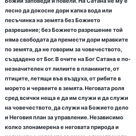
Божии заповеди и повели. На Сатана не му е
лесно да докосне дори капка вода или
песъчинка на земята без Божието
разрешение; без Божието разрешение той
няма свободата да премести дори мравките
по земята, да не говорим за човечеството,
създадено от Бог. В очите на Бог Сатана е по-
незначителен от лилиите в планините, от
птиците, летящи във въздуха, от рибите в
морето и червеите в земята. Неговата роля
сред всички неща е да им служи и да служи
на човечеството, да служи на Божието дело
и Неговия план за управление. Независимо
колко злонамерена е неговата природа и