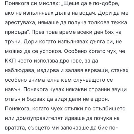
Понякога си мислех: „Щеше да е по-добре,
ако не изпълнявах дълга на водач. Дори да ме
арестуваха, нямаше да получа толкова тежка
присъда“. През това време всеки ден бях на
тръни. Дори когато изпълнявах дълга си, не
можех да се успокоя. Особено когато чух, че
ККП често използва дронове, за да
наблюдава, издирва и залавя вярващи, станах
особено внимателна към случващото се
навън. Понякога чувах някакви странни звуци
отвън и бързах да видя дали не е дрон.
Понякога, когато чуех стъпки по стълбището
или домоуправителят идваше да почука на
вратата, сърцето ми започваше да бие по-