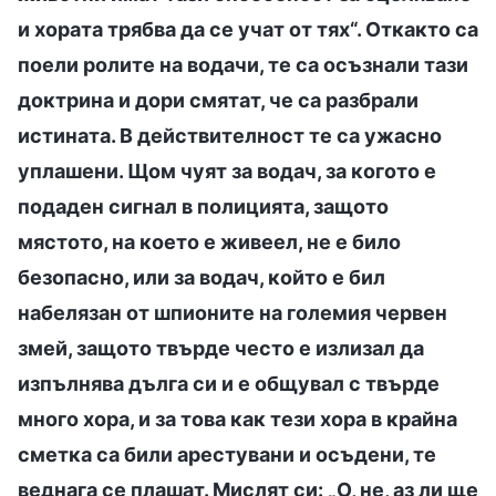
и хората трябва да се учат от тях“. Откакто са
поели ролите на водачи, те са осъзнали тази
доктрина и дори смятат, че са разбрали
истината. В действителност те са ужасно
уплашени. Щом чуят за водач, за когото е
подаден сигнал в полицията, защото
мястото, на което е живеел, не е било
безопасно, или за водач, който е бил
набелязан от шпионите на големия червен
змей, защото твърде често е излизал да
изпълнява дълга си и е общувал с твърде
много хора, и за това как тези хора в крайна
сметка са били арестувани и осъдени, те
веднага се плашат. Мислят си: „О, не, аз ли ще