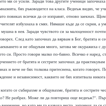
нето ми се усили. Заради това другите ученици започнаха
мназията, бях ръководител на класа. Веднъж видях, че уч
ато повиках всички да се изправят, отново заекнах. Щом 
чителят избухнаха в смях. Нямаше къде да се скрия, а у
е мушна в нея. Заради чувството си за малоценност почти
оворех. След като започнах да вярвам в Бог, братята и се
аекването и не общувам много, затова ме окуражиха с ду
ето си. Просто говори малко по-бавно. Всичко е наред, ст
рчението от братята и сестрите започнах да практикувам
нах и вече не бях толкова притеснена, когато говорех. П
дение и независимост, каквито не бях изпитвала никога
е когато се събирахме и общувахме, братята и сестрите че
що? Не разбрах. Може ли да повториш още веднъж?“. Пър
 внимание, но като ми го казваха често, започнах да се с