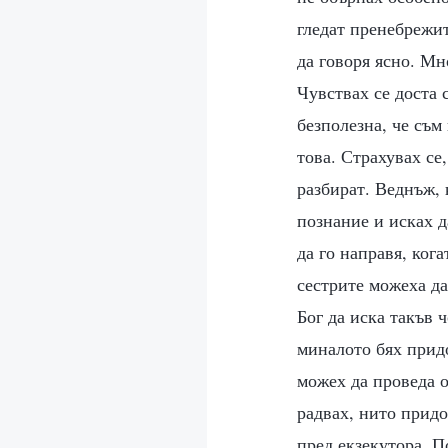
гледат пренебрежит
да говоря ясно. Мн
Чувствах се доста 
безполезна, че съм
това. Страхувах се,
разбират. Веднъж, 
познание и исках д
да го направя, ког
сестрите можеха да
Бог да иска такъв 
миналото бях придо
можех да проведа о
радвах, нито придо
пред екзекутора. П