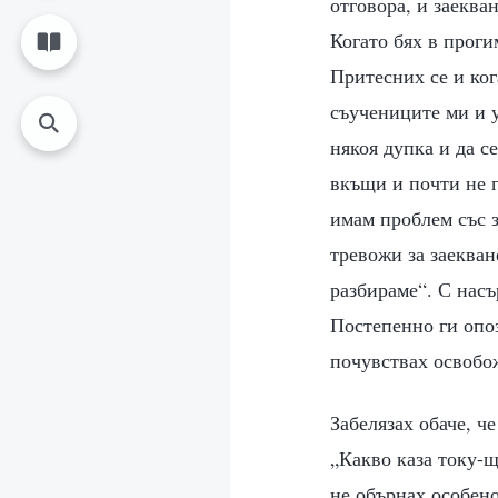
отговора, и заеква
Когато бях в проги
Притесних се и ког
съучениците ми и у
някоя дупка и да с
вкъщи и почти не г
имам проблем със з
тревожи за заекван
разбираме“. С насъ
Постепенно ги опоз
почувствах освобож
Забелязах обаче, ч
„Какво каза току-
не обърнах особено