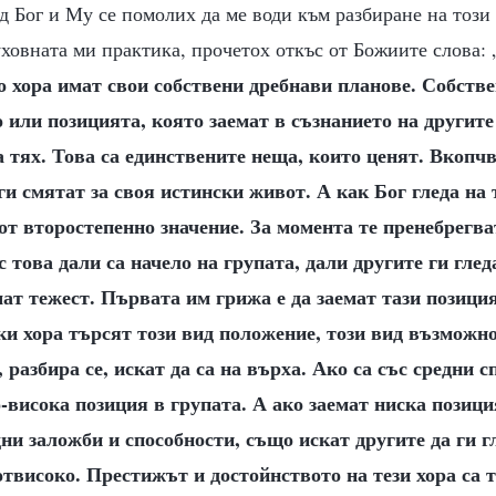
д Бог и Му се помолих да ме води към разбиране на този
уховната ми практика, прочетох откъс от Божиите слова: 
о хора имат свои собствени дребнави планове. Собстве
 или позицията, която заемат в съзнанието на другите 
а тях. Това са единствените неща, които ценят. Вкопчва
ги смятат за своя истински живот. А как Бог гледа на 
 от второстепенно значение. За момента те пренебрегва
с това дали са начело на групата, дали другите ги гле
ат тежест. Първата им грижа е да заемат тази позиция
ки хора търсят този вид положение, този вид възможно
 разбира се, искат да са на върха. Ако са със средни с
о-висока позиция в групата. А ако заемат ниска позици
дни заложби и способности, също искат другите да ги г
отвисоко. Престижът и достойнството на тези хора са т