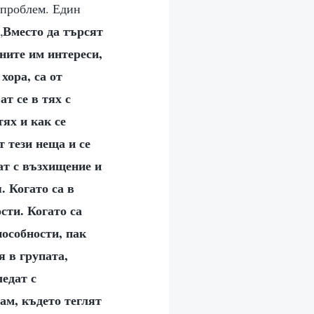
 проблем. Един
Вместо да търсят
„
ните им интереси,
хора, са от
т се в тях с
тях и как се
т тези неща и се
дат с възхищение и
. Когато са в
сти. Когато са
пособности, пак
я в групата,
ледат с
ам, където теглят