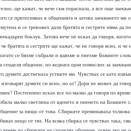
елно, ще кажат, че вече съм пораснала, а все още заеква
ого се притеснявах в общенията и затова заекването ми 
смутена и се тревожех дали братята и сестрите няма да п
 некадърен боклук. Затова вече не исках да говоря, когат
 че братята и сестрите ще кажат, че не говоря ясно, и че 
когато се бяхме събрали и ядяхме и пиехме Божиите слов
а споделя общение, но веднага щом помислих за заекване
ато думите достигнаха устните ми. Чувствах се като извън
 изговарят думите си ясно, но аз? Дори не можех да гово
човек? Постепенно исках все по-малко да говоря по време
била малко светлина от яденето и пиенето на Божиите сл
бщение за нищо от това. Сбирките преминаваха толкова 
бивах нещо от тях. На всяка сбирка се чувствах така, ся
о време на сбирките не споделях общение, освен ако не с