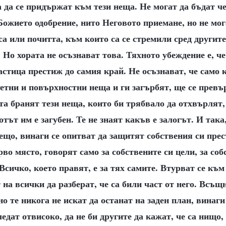
а да се придържат към тези неща. Не могат да бъдат че
ожието одобрение, нито Неговото приемане, но не мог
са или почитта, към които са се стремили сред другите
 Но хората не осъзнават това. Тяхното убеждение е, че
астица престиж до самия край. Не осъзнават, че само 
уетни и повърхностни неща и ги загърбят, ще се превъ
та бранят тези неща, които би трябвало да отхвърлят,
тът им е загубен. Те не знаят какъв е залогът. И така
ещо, винаги се опитват да защитят собствения си прес
рво място, говорят само за собствените си цели, за соб
сичко, което правят, е за тях самите. Втурват се към
 на всички да разберат, че са били част от него. Всъщ
о те никога не искат да останат на заден план, винаги
ледат отвисоко, да не би другите да кажат, че са нищо,