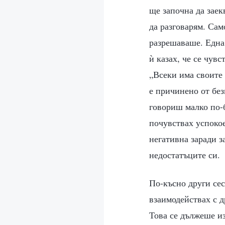
ще започна да заек
да разговарям. Само
разрешаваше. Една 
ѝ казах, че се чув
„Всеки има своите 
е причинено от без
говориш малко по-б
почувствах успокое
негативна заради з
недостатъците си.
По-късно други сес
взаимодействах с д
Това се дължеше из