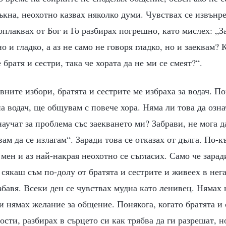
ъкна, неохотно казвах няколко думи. Чувствах се извънр
 оплаквах от Бог и Го разбирах погрешно, като мислех: „
о и гладко, а аз не само не говоря гладко, но и заеквам? 
 братя и сестри, така че хората да не ми се смеят?“.
вните избори, братята и сестрите ме избраха за водач. П
а водач, ще общувам с повече хора. Няма ли това да озна
научат за проблема със заекването ми? Забрави, не мога д
ам да се излагам“. Заради това се отказах от дълга. По-к
мен и аз най-накрая неохотно се съгласих. Само че зарад
 сякаш съм по-долу от братята и сестрите и живеех в нег
збавя. Всеки ден се чувствах мудна като ленивец. Нямах
и нямах желание за общение. Понякога, когато братята и 
ости, разбирах в сърцето си как трябва да ги разрешат, но