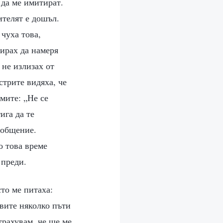
 да ме имитират.
ителят е дошъл.
чуха това,
мирах да намеря
 не излизах от
стрите видяха, че
мите: „Не се
ига да те
 общение.
о това време
 преди.
сто ме питаха:
вите няколко пъти
трахувам, че ще ме