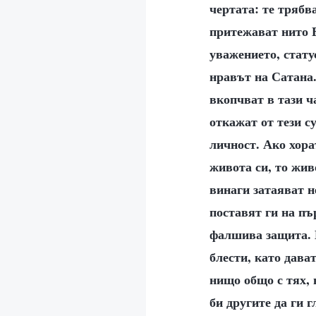
чертата: те трябв
притежават нито Б
уважението, стату
нравът на Сатана.
вкопчват в тази ч
откажат от тези с
личност. Ако хора
живота си, то живо
винаги затаяват н
поставят ги на пъ
фалшива защита. В
блести, като дават
нищо общо с тях, н
би другите да ги г