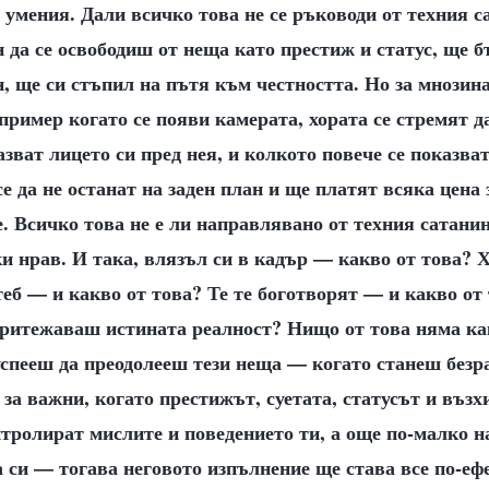
 умения. Дали всичко това не се ръководи от техния 
н да се освободиш от неща като престиж и статус, ще 
н, ще си стъпил на пътя към честността. Но за мнозина
апример когато се появи камерата, хората се стремят д
азват лицето си пред нея, и колкото повече се показват
се да не останат на заден план и ще платят всяка цена
е. Всичко това не е ли направлявано от техния сатани
и нрав. И така, влязъл си в кадър — какво от това? 
теб — и какво от това? Те те боготворят — и какво от
притежаваш истината реалност? Нищо от това няма как
успееш да преодолееш тези неща — когато станеш безр
 за важни, когато престижът, суетата, статусът и въз
нтролират мислите и поведението ти, а още по-малко н
си — тогава неговото изпълнение ще става все по-ефе