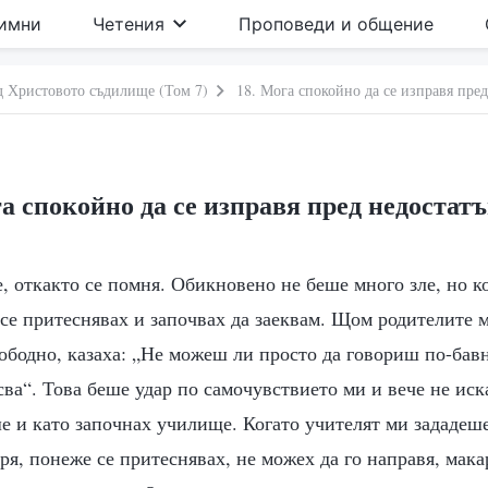
имни
Четения
Проповеди и общение
д Христовото съдилище (Том 7)
18. Мога спокойно да се изправя пред
а спокойно да се изправя пред недостат
е, откакто се помня. Обикновено не беше много зле, но к
се притеснявах и започвах да заеквам. Щом родителите м
ободно, казаха: „Не можеш ли просто да говориш по-бав
сва“. Това беше удар по самочувствието ми и вече не иск
е и като започнах училище. Когато учителят ми зададеш
ря, понеже се притеснявах, не можех да го направя, мака