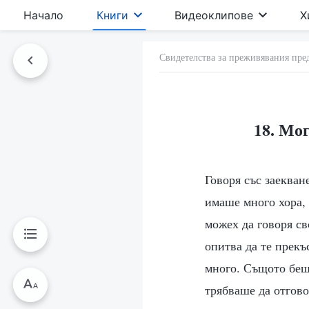
Начало
Книги
Видеоклипове
Х
Свидетелства за преживявания пре
18. Мог
Говоря със заекван
имаше много хора, 
можех да говоря св
опитва да те прекъ
много. Същото беш
трябваше да отгово