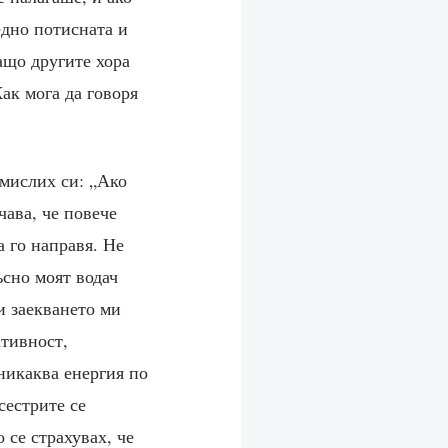
едно потисната и
Защо другите хора
Как мога да говоря
омислих си: „Ако
чава, че повече
а го направя. Не
ъсно моят водач
и заекването ми
ативност,
 никаква енергия по
сестрите се
 се страхувах, че