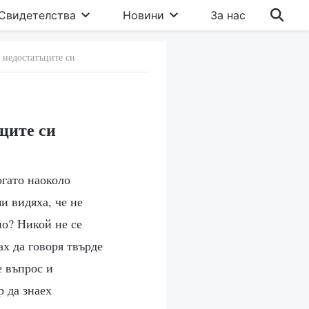
Свидетелства
Новини
За нас
 недостатъците си
ъците си
огато наоколо
и видяха, че не
но? Никой не се
ах да говоря твърде
е въпрос и
р да знаех