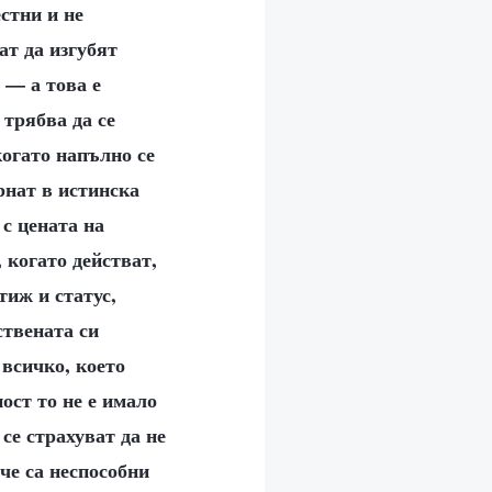
стни и не
ат да изгубят
 — а това е
 трябва да се
когато напълно се
рнат в истинска
 с цената на
, когато действат,
тиж и статус,
ствената си
 всичко, което
ност то не е имало
 се страхуват да не
 че са неспособни