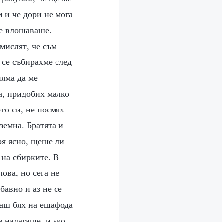
м и че дори не мога
се влошаваше.
омислят, че съм
о се събирахме след
няма да ме
а, придобих малко
то си, не посмях
земна. Братята и
ря ясно, щеше ли
 на сбирките. В
ова, но сега не
бавно и аз не се
каш бях на ешафода
е налагаше, и ако