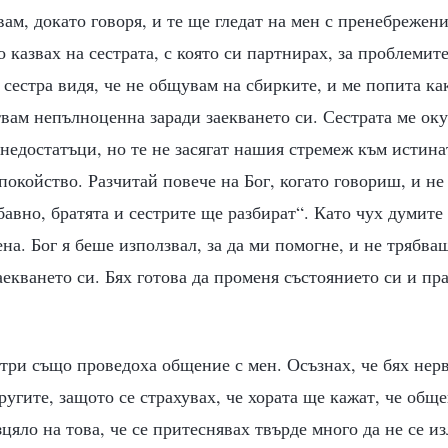
вам, докато говоря, и те ще гледат на мен с пренебрежени
 казвах на сестрата, с която си партнирах, за проблемите
сестра видя, че не общувам на сбирките, и ме попита как
ствам непълноценна заради заекването си. Сестрата ме ок
недостатъци, но те не засягат нашия стремеж към истина
покойство. Разчитай повече на Бог, когато говориш, и не
авно, братята и сестрите ще разбират“. Като чух думите н
на. Бог я беше използвал, за да ми помогне, и не трябва
аекването си. Бях готова да променя състоянието си и п
три също проведоха общение с мен. Осъзнах, че бях нерв
ругите, защото се страхувах, че хората ще кажат, че общ
цяло на това, че се притеснявах твърде много да не се и