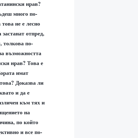
сатанински нрав?
бъдеш много по-
 това не е лесно
а застанат отпред,
, толкова по-
 за възможността
нски нрав? Това е
Хората имат
 това? Доказва ли
вато и да е
азличен към тях и
хищението на
ачина, по който
ктивно и все по-