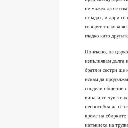
не можех да се изм
страдах, и дори се
говорят толкова ясн
гладко като другите
По-късно, на църко
изпълнявам дълга н
братя и сестри ще 
искам да продължав
сподели общение с 
винаги се чувствах
неспособна да се и
време на сбирките 
натъкнеха на трудн