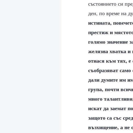
състоянието си пре
ден, по време на д
истината, повечет
престиж и мястото
голямо значение з
желязна хватка и 
отнася към тях, е
съобразяват само 
дали думите им им
група, почти всич
много талантливи,
искат да заемат п
защото са със сре
възхищение, а не 