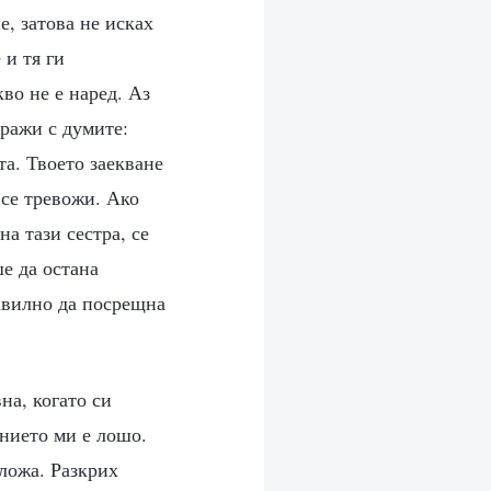
е, затова не исках
 и тя ги
во не е наред. Аз
уражи с думите:
та. Твоето заекване
 се тревожи. Ако
а тази сестра, се
ше да остана
равилно да посрещна
на, когато си
ението ми е лошо.
зложа. Разкрих