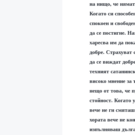
на нищо, че нямат
Когато си способе
спокоен и свободе
да се постигне. Н
харесва им да пок
добре. Страхуват 
да се виждат добр
техният сатанинск
високо мнение за 
нещо от това, че 
стойност. Когато 
вече не ги смяташ
хората вече не ко
изпълняваш дълга 