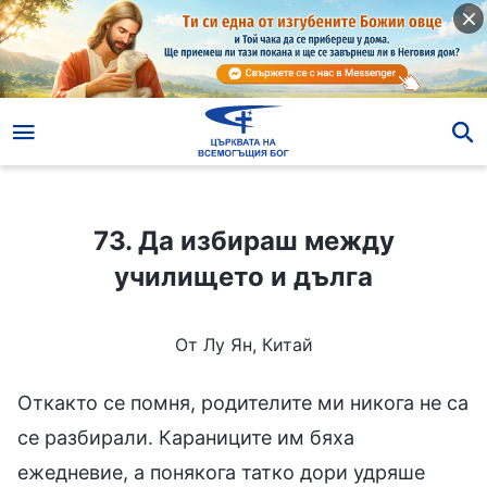
73. Да избираш между училището и дълга
73. Да избираш между
училището и дълга
От Лу Ян, Китай
Откакто се помня, родителите ми никога не са
се разбирали. Караниците им бяха
ежедневие, а понякога татко дори удряше