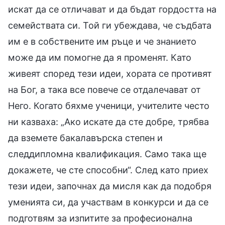
искат да се отличават и да бъдат гордостта на
семействата си. Той ги убеждава, че съдбата
им е в собствените им ръце и че знанието
може да им помогне да я променят. Като
живеят според тези идеи, хората се противят
на Бог, а така все повече се отдалечават от
Него. Когато бяхме ученици, учителите често
ни казваха: „Ако искате да сте добре, трябва
да вземете бакалавърска степен и
следдипломна квалификация. Само така ще
докажете, че сте способни“. След като приех
тези идеи, започнах да мисля как да подобря
уменията си, да участвам в конкурси и да се
подготвям за изпитите за професионална