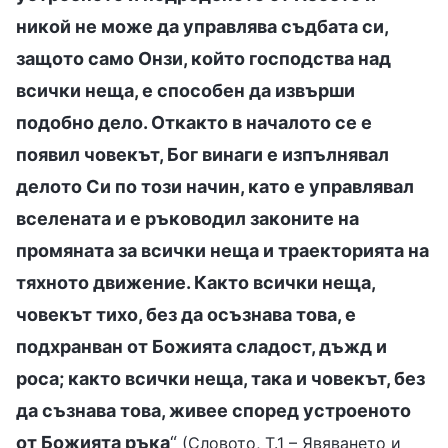
никой не може да управлява съдбата си,
защото само Онзи, който господства над
всички неща, е способен да извърши
подобно дело. Откакто в началото се е
появил човекът, Бог винаги е изпълнявал
делото Си по този начин, като е управлявал
вселената и е ръководил законите на
промяната за всички неща и траекторията на
тяхното движение. Както всички неща,
човекът тихо, без да осъзнава това, е
подхранван от Божията сладост, дъжд и
роса; както всички неща, така и човекът, без
да съзнава това, живее според устроеното
от Божията ръка
“
(Словото, Т.1 – Явяването и