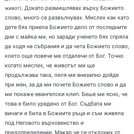
. Докато размишлявах върху Божието
живот)
слово, много се развълнувах. Мислех как като
дете бях приела Божието дело от последните
дни с майка ми, но заради ученето бях спряла
да ходя на събрания и да чета Божието слово,
което още повече ме отдалечи от Бог. Точно
когато мислех, че животът ми ще
продължава така, леля ми внезапно дойде
при мен, за да ми почете Божието слово и да
ми покаже евангелски клип. Беше ми ясно, че
това е било уредено от Бог. Съдбата ми
винаги е била в Божиите ръце и съм живяла
под Неговото върховенство и
предопределение. Макар че се отклоних от