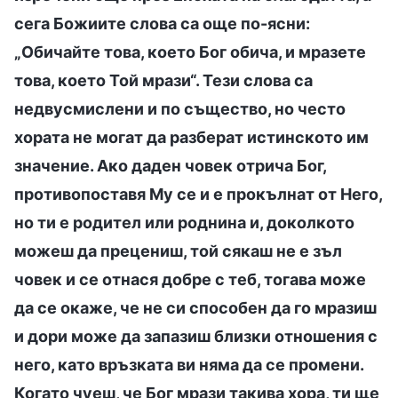
сега Божиите слова са още по-ясни:
„Обичайте това, което Бог обича, и мразете
това, което Той мрази“. Тези слова са
недвусмислени и по същество, но често
хората не могат да разберат истинското им
значение. Ако даден човек отрича Бог,
противопоставя Му се и е прокълнат от Него,
но ти е родител или роднина и, доколкото
можеш да прецениш, той сякаш не е зъл
човек и се отнася добре с теб, тогава може
да се окаже, че не си способен да го мразиш
и дори може да запазиш близки отношения с
него, като връзката ви няма да се промени.
Когато чуеш, че Бог мрази такива хора, ти ще