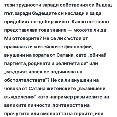
тези трудности заради собствения си бъдещ
път, заради бъдещите си наслади и за да
придобият по-добър живот. Какво по-точно
представлява това знание — можете ли да
Ми отговорите? Не се ли състои от
правилата и житейските философии,
внушени на хората от Сатана, като „обичай
партията, родината и религията си“ или
„мъдрият човек се подчинява на
обстоятелствата“? Не са ли внушени на
човека от Сатана житейските „възвишени
въжделения“ като например размислите на
великите личности, почтеността на
прочутите или смелостта на героите, или