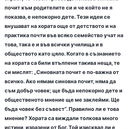
почит към родителите си и че който не я
показва, е непокорно дете. Тези идеи се
внушават на хората още от детството и на
практика почти във всяко семейство учат на
това, така е и във всички училища и в
обществото като цяло. Когато в съзнанието
на хората са били втълпени такива неща, те
си мислят: „Синовната почит е по-важна от
всичко. Ако нямам синовна почит, няма да
съм добър човек; ще бъда непокорно дете и
общественото мнение ще ме заклейми. Ще
бъда човек без съвест“. Правилно ли е това
мнение? Хората са виждали толкова много
истини, изразени от Бог. Той изисквал ли е