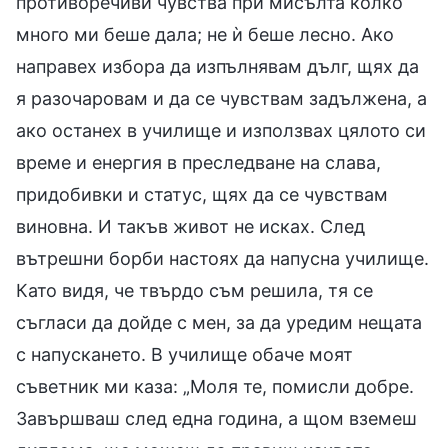
противоречиви чувства при мисълта колко
много ми беше дала; не ѝ беше лесно. Ако
направех избора да изпълнявам дълг, щях да
я разочаровам и да се чувствам задължена, а
ако останех в училище и използвах цялото си
време и енергия в преследване на слава,
придобивки и статус, щях да се чувствам
виновна. И такъв живот не исках. След
вътрешни борби настоях да напусна училище.
Като видя, че твърдо съм решила, тя се
съгласи да дойде с мен, за да уредим нещата
с напускането. В училище обаче моят
съветник ми каза: „Моля те, помисли добре.
Завършваш след една година, а щом вземеш