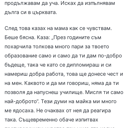
продължавам да уча. Исках да изпълнявам
дълга си в църквата.
След това казах на мама как се чувствам.
Беше бясна. Каза: „През годините съм
похарчила толкова много пари за твоето
образование само и само да ти дам по-добро
бъдеще, така че като се дипломираш и си
намериш добра работа, това ще донесе чест и
на мен. Каквото и да ми говориш, няма да ти
позволя да напуснеш училище. Мисля ти само
най-доброто“. Тези думи на майка ми много
ме ядосаха. Не очаквах от нея да реагира
така. Същевременно обаче изпитвах