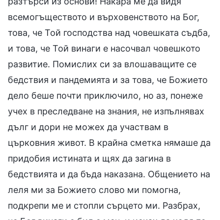
разтърси из основи! Накара ме да видя
всемогъществото и върховенството на Бог,
това, че Той господства над човешката съдба,
и това, че Той винаги е насочвал човешкото
развитие. Помислих си за влошаващите се
бедствия и пандемията и за това, че Божието
дело беше почти приключило, но аз, понеже
учех в преследване на знания, не изпълнявах
дълг и дори не можех да участвам в
църковния живот. В крайна сметка нямаше да
придобия истината и щях да загина в
бедствията и да бъда наказана. Общението на
леля ми за Божието слово ми помогна,
подкрепи ме и стопли сърцето ми. Разбрах,