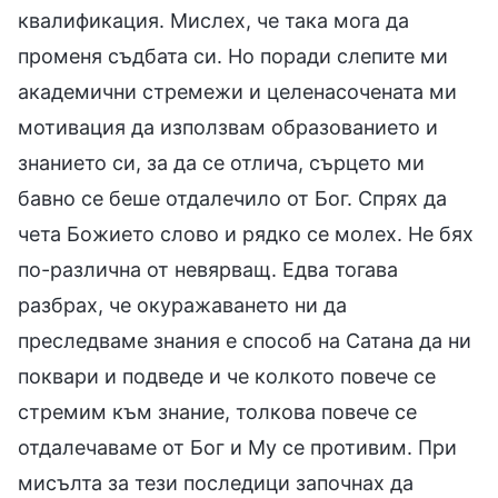
квалификация. Мислех, че така мога да
променя съдбата си. Но поради слепите ми
академични стремежи и целенасочената ми
мотивация да използвам образованието и
знанието си, за да се отлича, сърцето ми
бавно се беше отдалечило от Бог. Спрях да
чета Божието слово и рядко се молех. Не бях
по-различна от невярващ. Едва тогава
разбрах, че окуражаването ни да
преследваме знания е способ на Сатана да ни
поквари и подведе и че колкото повече се
стремим към знание, толкова повече се
отдалечаваме от Бог и Му се противим. При
мисълта за тези последици започнах да