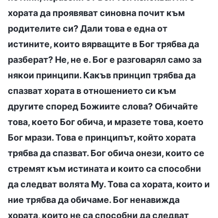
хората да проявяват синовна почит към
родителите си? Дали това е една от
истините, които вярващите в Бог трябва да
разберат? Не, не е. Бог е разговарял само за
някои принципи. Какъв принцип трябва да
спазват хората в отношението си към
другите според Божиите слова? Обичайте
това, което Бог обича, и мразете това, което
Бог мрази. Това е принципът, който хората
трябва да спазват. Бог обича онези, които се
стремят към истината и които са способни
да следват волята Му. Това са хората, които и
ние трябва да обичаме. Бог ненавижда
хората, които не са способни да следват