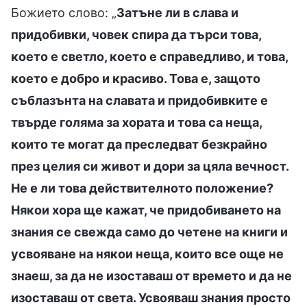
Божието слово: „
Затъне ли в слава и
придобивки, човек спира да търси това,
което е светло, което е справедливо, и това,
което е добро и красиво. Това е, защото
съблазънта на славата и придобивките е
твърде голяма за хората и това са неща,
които те могат да преследват безкрайно
през целия си живот и дори за цяла вечност.
Не е ли това действителното положение?
Някои хора ще кажат, че придобиването на
знания се свежда само до четене на книги и
усвояване на някои неща, които все още не
знаеш, за да не изоставаш от времето и да не
изоставаш от света. Усвояваш знания просто