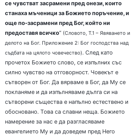
се чувстват засрамени пред онези, които
станаха мъченици за Божието поръчение, и
още по-засрамени пред Бог, който ни
предоставя всичко
“
(Словото, Т.1 – Явяването и
делото на Бог. Приложение 2: Бог господства над
. След като
съдбата на цялото човечество)
прочетох Божието слово, се изпълних със
силно чувство на отговорност. Човекът е
сътворен от Бог. Да вярваме в Бог, да Му се
покланяме и да изпълняваме дълга си на
сътворени същества е напълно естествено и
обосновано. Това са славни неща. Божието
намерение за нас е да разгласяваме
евангелието Му и да доведем пред Него