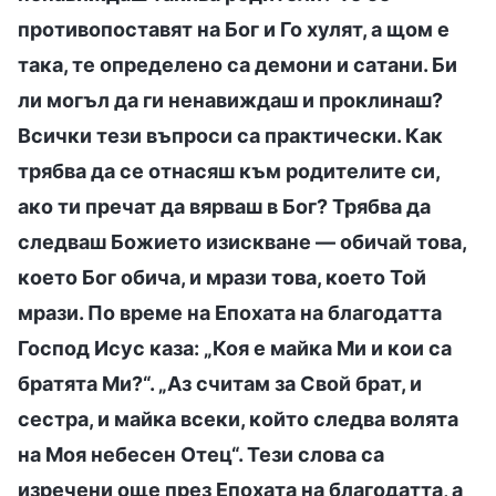
противопоставят на Бог и Го хулят, а щом е
така, те определено са демони и сатани. Би
ли могъл да ги ненавиждаш и проклинаш?
Всички тези въпроси са практически. Как
трябва да се отнасяш към родителите си,
ако ти пречат да вярваш в Бог? Трябва да
следваш Божието изискване — обичай това,
което Бог обича, и мрази това, което Той
мрази. По време на Епохата на благодатта
Господ Исус каза: „Коя е майка Ми и кои са
братята Ми?“. „Аз считам за Свой брат, и
сестра, и майка всеки, който следва волята
на Моя небесен Отец“. Тези слова са
изречени още през Епохата на благодатта, а