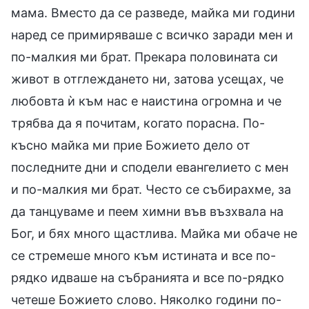
мама. Вместо да се разведе, майка ми години
наред се примиряваше с всичко заради мен и
по-малкия ми брат. Прекара половината си
живот в отглеждането ни, затова усещах, че
любовта ѝ към нас е наистина огромна и че
трябва да я почитам, когато порасна. По-
късно майка ми прие Божието дело от
последните дни и сподели евангелието с мен
и по-малкия ми брат. Често се събирахме, за
да танцуваме и пеем химни във възхвала на
Бог, и бях много щастлива. Майка ми обаче не
се стремеше много към истината и все по-
рядко идваше на събранията и все по-рядко
четеше Божието слово. Няколко години по-