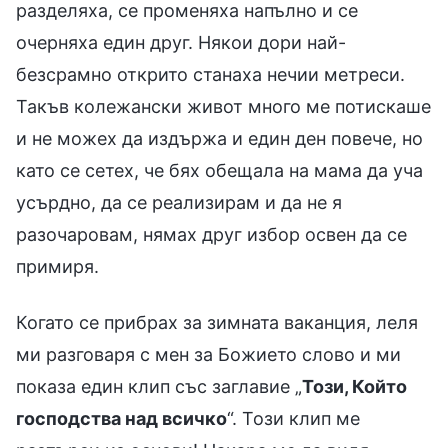
разделяха, се променяха напълно и се
очерняха един друг. Някои дори най-
безсрамно открито станаха нечии метреси.
Такъв колежански живот много ме потискаше
и не можех да издържа и един ден повече, но
като се сетех, че бях обещала на мама да уча
усърдно, да се реализирам и да не я
разочаровам, нямах друг избор освен да се
примиря.
Когато се прибрах за зимната ваканция, леля
ми разговаря с мен за Божието слово и ми
показа един клип със заглавие „
Този, Който
господства над всичко
“. Този клип ме