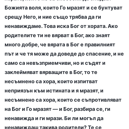
Божията воля, които Го мразят и се бунтуват
срещу Него, и ние също трябва да ги
ненавиждаме. Това иска Бог от хората. Ако
родителите ти не вярват в Бог, ако знаят
много добре, че вярата в Бог е правилният
път и че тя може да доведе до спасение, и не
само са невъзприемчиви, но и съдят и
заклеймяват вярващите в Бог, то те
несъмнено са хора, които изпитват
неприязън към истината и я мразят, и
несъмнено са хора, които се съпротивляват
на Бог и Го мразят — и Бог, разбира се, ги
ненавижда и ги мрази. Би ли могъл да
ненавиждаш такива родители? Те се