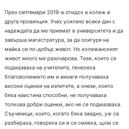
През септември 2019-а отидох в колеж в
друга провинция. Учех усилено всеки ден с
надеждата да ме приемат в университета и да
завърша магистратура, за да осигуря на
майка си по-добър живот. Но колежанският
живот много ме разочарова. Тези, които се
подмазваха на учителите, печелеха
благоволението им и винаги получаваха
високи оценки на изпитите, а онези, които
бяха наистина способни, не получаваха
толкова добри оценки, ако не се подмазваха.
Съученици, които, когато бяха заедно, уж се
разбираха, говореха си и се смееха, щом се