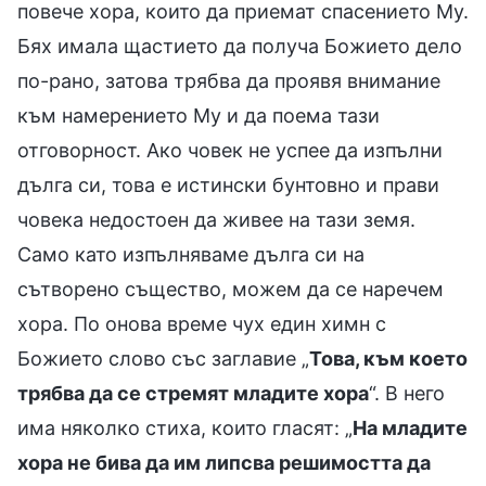
повече хора, които да приемат спасението Му.
Бях имала щастието да получа Божието дело
по-рано, затова трябва да проявя внимание
към намерението Му и да поема тази
отговорност. Ако човек не успее да изпълни
дълга си, това е истински бунтовно и прави
човека недостоен да живее на тази земя.
Само като изпълняваме дълга си на
сътворено същество, можем да се наречем
хора. По онова време чух един химн с
Божието слово със заглавие „
Това, към което
трябва да се стремят младите хора
“. В него
има няколко стиха, които гласят: „
На младите
хора не бива да им липсва решимостта да