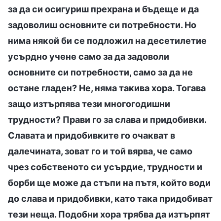
за да си осигуриш прехрана и бъдеще и да
задоволиш основните си потребности. Но
нима някой би се подложил на десетилетие
усърдно учене само за да задоволи
основните си потребности, само за да не
остане гладен? Не, няма такива хора. Тогава
защо изтърпява тези многогодишни
трудности? Прави го за слава и придобивки.
Славата и придобивките го очакват в
далечината, зоват го и той вярва, че само
чрез собственото си усърдие, трудности и
борби ще може да стъпи на пътя, който води
до слава и придобивки, като така придобиват
тези неща. Подобни хора трябва да изтърпят