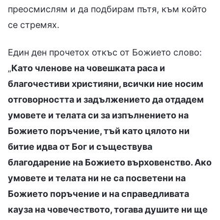
преосмислям и да подбирам пътя, към който
се стремях.
Един ден прочетох откъс от Божието слово:
„
Като членове на човешката раса и
благочестиви християни, всички ние носим
отговорността и задължението да отдадем
умовете и телата си за изпълнението на
Божието поръчение, тъй като цялото ни
битие идва от Бог и съществува
благодарение на Божието върховенство. Ако
умовете и телата ни не са посветени на
Божието поръчение и на справедливата
кауза на човечеството, тогава душите ни ще