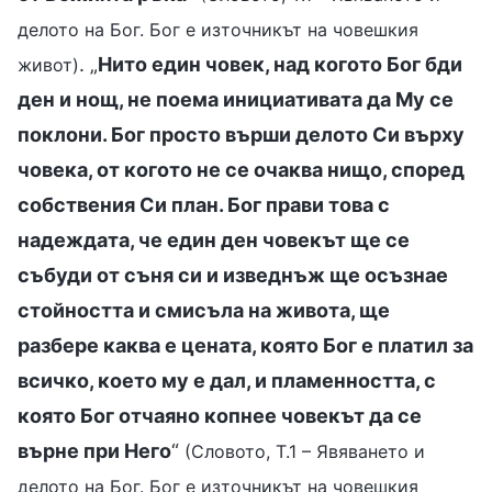
делото на Бог. Бог е източникът на човешкия
. „
Нито един човек, над когото Бог бди
живот)
ден и нощ, не поема инициативата да Му се
поклони. Бог просто върши делото Си върху
човека, от когото не се очаква нищо, според
собствения Си план. Бог прави това с
надеждата, че един ден човекът ще се
събуди от съня си и изведнъж ще осъзнае
стойността и смисъла на живота, ще
разбере каква е цената, която Бог е платил за
всичко, което му е дал, и пламенността, с
която Бог отчаяно копнее човекът да се
върне при Него
“
(Словото, Т.1 – Явяването и
делото на Бог. Бог е източникът на човешкия