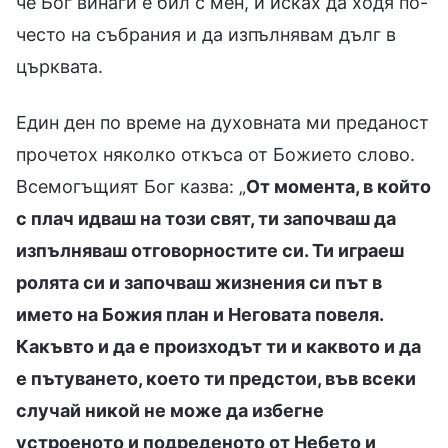
че Бог винаги е бил с мен, и исках да ходя по-
често на събрания и да изпълнявам дълг в
църквата.
Един ден по време на духовната ми преданост
прочетох няколко откъса от Божието слово.
Всемогъщият Бог казва: „
От момента, в който
с плач идваш на този свят, ти започваш да
изпълняваш отговорностите си. Ти играеш
ролята си и започваш жизнения си път в
името на Божия план и Неговата повеля.
Какъвто и да е произходът ти и каквото и да
е пътуването, което ти предстои, във всеки
случай никой не може да избегне
устроеното и подреденото от Небето и