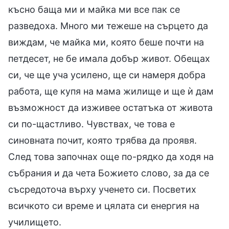
късно баща ми и майка ми все пак се
разведоха. Много ми тежеше на сърцето да
виждам, че майка ми, която беше почти на
петдесет, не бе имала добър живот. Обещах
си, че ще уча усилено, ще си намеря добра
работа, ще купя на мама жилище и ще ѝ дам
възможност да изживее остатъка от живота
си по-щастливо. Чувствах, че това е
синовната почит, която трябва да проявя.
След това започнах още по-рядко да ходя на
събрания и да чета Божието слово, за да се
съсредоточа върху ученето си. Посветих
всичкото си време и цялата си енергия на
училището.