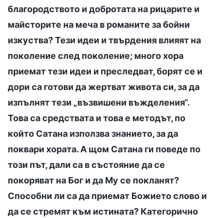
благородството и добротата на рицарите и
майсторите на меча в романите за бойни
изкуства? Тези идеи и твърдения влияят на
поколение след поколение; много хора
приемат тези идеи и преследват, борят се и
дори са готови да жертват живота си, за да
изпълнят тези „възвишени въжделения“.
Това са средствата и това е методът, по
който Сатана използва знанието, за да
поквари хората. А щом Сатана ги поведе по
този път, дали са в състояние да се
покоряват на Бог и да Му се покланят?
Способни ли са да приемат Божието слово и
да се стремят към истината? Категорично