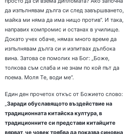
просто да си взема дипломата? Ако започна
да изпълнявам дълга си след завършването,
майка ми няма да има нищо против“. И така,
направих компромис и останах в училище.
Докато учех обаче, нямах много време да
изпълнявам дълга си и изпитвах дълбока
вина. Затова се помолих на Бог: „Боже,
толкова съм слаба и не знам по кой път да
поема. Моля Те, води ме“.
Един ден прочетох откъс от Божието слово:
„
Заради обуславящото въздействие на
традиционната китайска култура, в
традиционните си представи китайците
вярват, че човек трябва да показва синовна