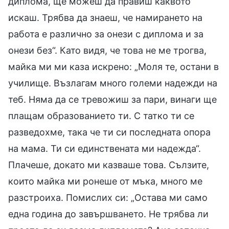
диплома, ще можеш да правиш каквото
искаш. Трябва да знаеш, че намирането на
работа е различно за онези с диплома и за
онези без“. Като видя, че това не ме трогва,
майка ми ми каза искрено: „Моля те, остани в
училище. Възлагам много големи надежди на
теб. Няма да се тревожиш за пари, винаги ще
плащам образованието ти. С татко ти се
разведохме, така че ти си последната опора
на мама. Ти си единствената ми надежда“.
Плачеше, докато ми казваше това. Сълзите,
които майка ми ронеше от мъка, много ме
разстроиха. Помислих си: „Остава ми само
една година до завършването. Не трябва ли