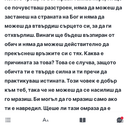
се почувстваш разстроен, няма да можеш да
застанеш на страната на Бог и няма да
можеш да втвърдиш сърцето си, за да ги
отхвърлиш. Винаги ще бъдеш възпиран от
обич и няма да можеш действително да
прекъснеш връзките си с тях. Каква е
причината за това? Това се случва, защото
обичта ти е твърде силна и ти пречи да
практикуваш истината. Този човек е добър
към теб, така че не можеш да се насилиш да
го мразиш. Би могъл да го мразиш само ако
ти е навредил. Щеше ли тази омраза да е
съгласно истините принципи? Също така, ти
все още си обвързан от традиционни