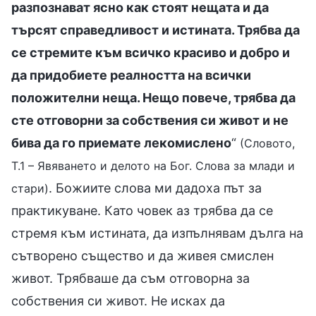
разпознават ясно как стоят нещата и да
търсят справедливост и истината. Трябва да
се стремите към всичко красиво и добро и
да придобиете реалността на всички
положителни неща. Нещо повече, трябва да
сте отговорни за собствения си живот и не
бива да го приемате лекомислено
“
(Словото,
Т.1 – Явяването и делото на Бог. Слова за млади и
. Божиите слова ми дадоха път за
стари)
практикуване. Като човек аз трябва да се
стремя към истината, да изпълнявам дълга на
сътворено същество и да живея смислен
живот. Трябваше да съм отговорна за
собствения си живот. Не исках да