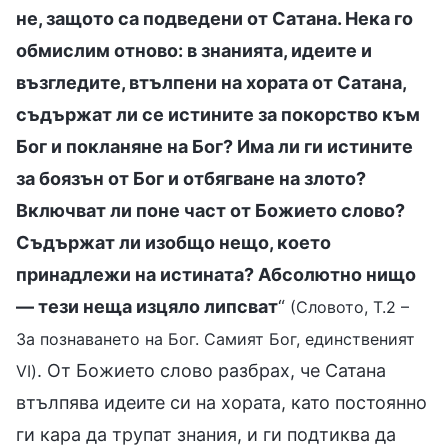
не, защото са подведени от Сатана. Нека го
обмислим отново: в знанията, идеите и
възгледите, втълпени на хората от Сатана,
съдържат ли се истините за покорство към
Бог и покланяне на Бог? Има ли ги истините
за боязън от Бог и отбягване на злото?
Включват ли поне част от Божието слово?
Съдържат ли изобщо нещо, което
принадлежи на истината? Абсолютно нищо
— тези неща изцяло липсват
“
(Словото, Т.2 –
За познаването на Бог. Самият Бог, единственият
. От Божието слово разбрах, че Сатана
VI)
втълпява идеите си на хората, като постоянно
ги кара да трупат знания, и ги подтиква да