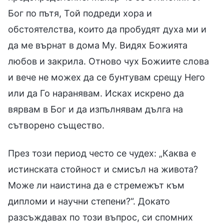
Бог по пътя, Той подреди хора и
обстоятелства, които да пробудят духа ми и
да ме върнат в дома Му. Видях Божията
любов и закрила. Отново чух Божиите слова
и вече не можех да се бунтувам срещу Него
или да Го наранявам. Исках искрено да
вярвам в Бог и да изпълнявам дълга на
сътворено същество.
През този период често се чудех: „Каква е
истинската стойност и смисъл на живота?
Може ли наистина да е стремежът към
дипломи и научни степени?“. Докато
разсъждавах по този въпрос, си спомних