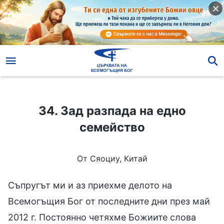
34. Зад разпада на едно семейство
34. Зад разпада на едно
семейство
От Сяоциу, Китай
Съпругът ми и аз приехме делото на
Всемогъщия Бог от последните дни през май
2012 г. Постоянно четяхме Божиите слова