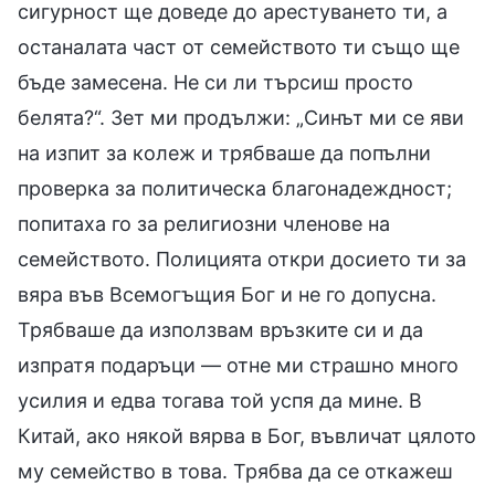
сигурност ще доведе до арестуването ти, а
останалата част от семейството ти също ще
бъде замесена. Не си ли търсиш просто
белята?“. Зет ми продължи: „Синът ми се яви
на изпит за колеж и трябваше да попълни
проверка за политическа благонадеждност;
попитаха го за религиозни членове на
семейството. Полицията откри досието ти за
вяра във Всемогъщия Бог и не го допусна.
Трябваше да използвам връзките си и да
изпратя подаръци — отне ми страшно много
усилия и едва тогава той успя да мине. В
Китай, ако някой вярва в Бог, въвличат цялото
му семейство в това. Трябва да се откажеш