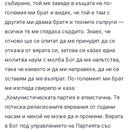
събиране, той ме заведе в къщата на по-
големия ми брат и видях, че той е там с
другите ми двама братя и техните съпруги —
всички те ме гледаха сърдито. Знаех, че
отново ще се опитат да ме принудят да се
откажа от вярата си, затова си казах една
молитва наум с молба Бог да ме напътства,
така че каквото и да ми направеха, да не се
оставям да ме възпрат. По-големият ми брат
ме изгледа свирепо и каза:
„Комунистическата партия е атеистична. Тя
потиска религиозните вярвания от години
насам и никой не може да я промени. Вярата
в Бог под управлението на Партията със