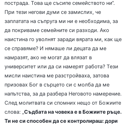
пострада. Това ще съсипе семейството ни“.
При тези негови думи се замислих, че
заплатата на съпруга ми ни е необходима, за
да покриваме семейните си разходи. Ако
наистина го уволнят заради вярата ми, как ще
се справяме? И нямаше ли децата да ме
намразят, ако не могат да влязат в
университет или да си намерят работа? Тези
мисли наистина ме разстройваха, затова
призовах Бог в сърцето си с молба да ме
напътства, за да разбера Неговото намерение.
След молитвата си спомних нещо от Божиите
слова: „
Съдбата на човека е в Божиите ръце.
Ти не си способен да се контролираш: дори