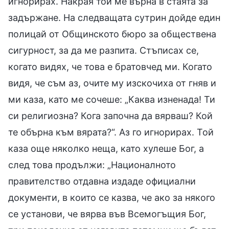
игнорирах. Накрая той ме върна в стаята за
задържане. На следващата сутрин дойде един
полицай от Общинското бюро за обществена
сигурност, за да ме разпита. Стъписах се,
когато видях, че това е братовчед ми. Когато
видя, че съм аз, очите му изскочиха от гняв и
ми каза, като ме сочеше: „Каква изненада! Ти
си религиозна? Кога започна да вярваш? Кой
те обърна към вярата?“. Аз го игнорирах. Той
каза още няколко неща, като хулеше Бог, а
след това продължи: „Националното
правителство отдавна издаде официални
документи, в които се казва, че ако за някого
се установи, че вярва във Всемогъщия Бог,