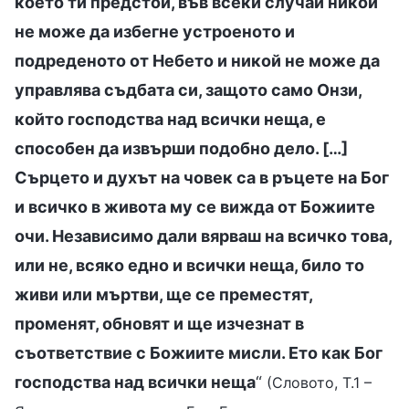
което ти предстои, във всеки случай никой
не може да избегне устроеното и
подреденото от Небето и никой не може да
управлява съдбата си, защото само Онзи,
който господства над всички неща, е
способен да извърши подобно дело. […]
Сърцето и духът на човек са в ръцете на Бог
и всичко в живота му се вижда от Божиите
очи. Независимо дали вярваш на всичко това,
или не, всяко едно и всички неща, било то
живи или мъртви, ще се преместят,
променят, обновят и ще изчезнат в
съответствие с Божиите мисли. Ето как Бог
господства над всички неща
“
(Словото, Т.1 –