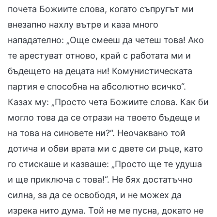
почета Божиите слова, когато съпругът ми
внезапно нахлу вътре и каза много
нападателно: „Още смееш да четеш това! Ако
те арестуват отново, край с работата ми и
бъдещето на децата ни! Комунистическата
партия е способна на абсолютно всичко“.
Казах му: „Просто чета Божиите слова. Как би
могло това да се отрази на твоето бъдеще и
на това на синовете ни?“. Неочаквано той
дотича и обви врата ми с двете си ръце, като
го стискаше и казваше: „Просто ще те удуша
и ще приключа с това!“. Не бях достатъчно
силна, за да се освободя, и не можех да
изрека нито дума. Той не ме пусна, докато не