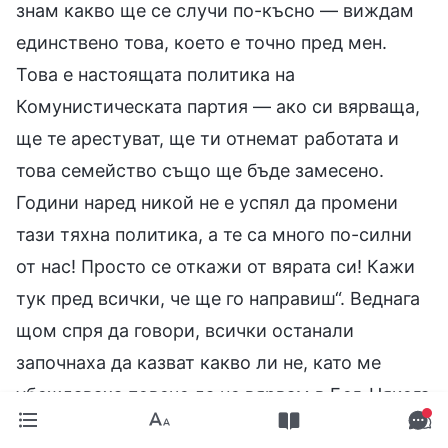
знам какво ще се случи по-късно — виждам
единствено това, което е точно пред мен.
Това е настоящата политика на
Комунистическата партия — ако си вярваща,
ще те арестуват, ще ти отнемат работата и
това семейство също ще бъде замесено.
Години наред никой не е успял да промени
тази тяхна политика, а те са много по-силни
от нас! Просто се откажи от вярата си! Кажи
тук пред всички, че ще го направиш“. Веднага
щом спря да говори, всички останали
започнаха да казват какво ли не, като ме
убеждаваха повече да не вярвам в Бог. Някога
бяхме голямо и щастливо семейство, но