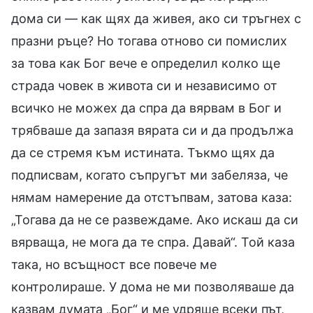
дома си — как щях да живея, ако си тръгнех с
празни ръце? Но тогава отново си помислих
за това как Бог вече е определил колко ще
страда човек в живота си и независимо от
всичко не можех да спра да вярвам в Бог и
трябваше да запазя вярата си и да продължа
да се стремя към истината. Тъкмо щях да
подписвам, когато съпругът ми забеляза, че
нямам намерение да отстъпвам, затова каза:
„Тогава да не се развеждаме. Ако искаш да си
вярваща, не мога да те спра. Давай“. Той каза
така, но всъщност все повече ме
контролираше. У дома не ми позволяваше да
казвам думата „Бог“ и ме удряше всеки път,