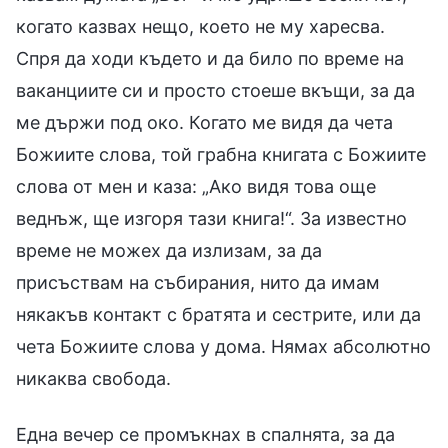
когато казвах нещо, което не му харесва.
Спря да ходи където и да било по време на
ваканциите си и просто стоеше вкъщи, за да
ме държи под око. Когато ме видя да чета
Божиите слова, той грабна книгата с Божиите
слова от мен и каза: „Ако видя това още
веднъж, ще изгоря тази книга!“. За известно
време не можех да излизам, за да
присъствам на събирания, нито да имам
някакъв контакт с братята и сестрите, или да
чета Божиите слова у дома. Нямах абсолютно
никаква свобода.
Една вечер се промъкнах в спалнята, за да