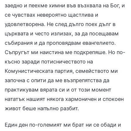
заедно и пеехме химни във възхвала на Бог, и
се чувствах невероятно щастлива и
удовлетворена. Не след дълго поех дълг в
църквата и често излизах, за да посещавам
събирания и да проповядвам евангелието.
Съпругът ми наистина ме подкрепяше. Но по-
късно заради потисничеството на
Комунистическата партия, семейството ми
започна с опити да ме възпрепятства да
практикувам вярата си и от този момент
нататък нашият някога хармоничен и спокоен
живот беше напълно разбит.
Един ден по-големият ми брат ни се обади и