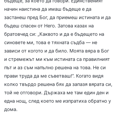
бъдеще, за което да говори. Единственият
начин наистина да имаш бъдеще е да
застанеш пред Бог, да приемеш истината и да
бъдеш спасен от Него. Затова казах на
братовчед си: „Каквото и да е бъдещето на
синовете ми, това е тяхната съдба — не
зависи от когото и да било. Моята вяра в Бог
и стремежът ми към истината са правилният
път и аз съм напълно решена на това. Не си
прави труда да ме съветваш!“. Когато видя
колко твърдо решена бях да запазя вярата си,
той не отговори. Държаха ме там един ден и
една нощ, след което ме изпратиха обратно у
дома.