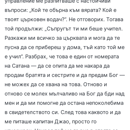
управление ме разпитваше с настойчиви
въпроси: „Кой те обърна към вярата? Кой е
твоят църковен водач?“. Не отговорих. Тогава
той продължи: „Съпругът ти ми беше учител.
Разкажи ми всичко за църквата и мога да те
пусна да се прибереш у дома, тъй като той ме
е учил“. Разбрах, че това е един от номерата
на Сатана — да се опита да ме накара да
продам братята и сестрите и да предам Бог —
не можех да се хвана на това. Отново и
отново се молех мълчаливо на Бог да бди над
мен и да ми помогне да остана непоколебима
в свидетелството си. След това каквото и да
ме питаше капитан Джао, просто го