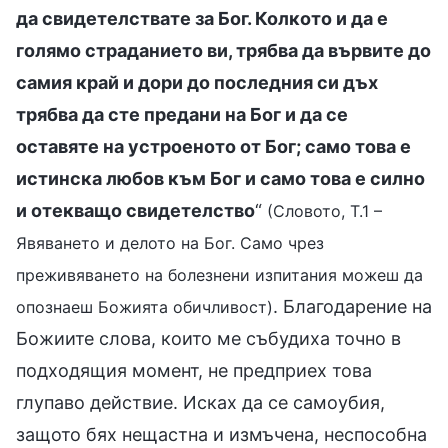
да свидетелствате за Бог. Колкото и да е
голямо страданието ви, трябва да вървите до
самия край и дори до последния си дъх
трябва да сте предани на Бог и да се
оставяте на устроеното от Бог; само това е
истинска любов към Бог и само това е силно
и отекващо свидетелство
“
(Словото, Т.1 –
Явяването и делото на Бог. Само чрез
преживяването на болезнени изпитания можеш да
. Благодарение на
опознаеш Божията обичливост)
Божиите слова, които ме събудиха точно в
подходящия момент, не предприех това
глупаво действие. Исках да се самоубия,
защото бях нещастна и измъчена, неспособна