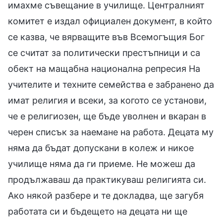
имахме съвещание в училище. Централният
комитет е издал официален документ, в който
се казва, че вярващите във Всемогъщия Бог
се считат за политически престъпници и са
обект на мащабна национална репресия На
учителите и техните семейства е забранено да
имат религия и всеки, за когото се установи,
че е религиозен, ще бъде уволнен и вкаран в
черен списък за наемане на работа. Децата му
няма да бъдат допускани в колеж и никое
училище няма да ги приеме. Не можеш да
продължаваш да практикуваш религията си.
Ако някой разбере и те докладва, ще загубя
работата си и бъдещето на децата ни ще