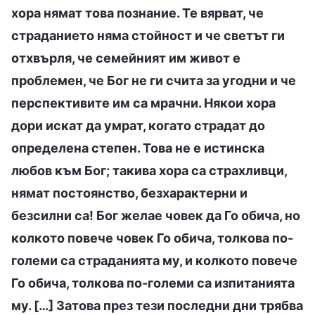
хора нямат това познание. Те вярват, че
страданието няма стойност и че светът ги
отхвърля, че семейният им живот е
проблемен, че Бог не ги счита за угодни и че
перспективите им са мрачни. Някои хора
дори искат да умрат, когато страдат до
определена степен. Това не е истинска
любов към Бог; такива хора са страхливци,
нямат постоянство, безхарактерни и
безсилни са! Бог желае човек да Го обича, но
колкото повече човек Го обича, толкова по-
големи са страданията му, и колкото повече
Го обича, толкова по-големи са изпитанията
му. […] Затова през тези последни дни трябва