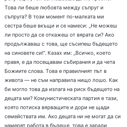
Това ли беше любовта между съпруг и
съпруга? В този момент по-малката ми
сестра беше вкъщи и се намеси: „Не можеш
ли просто да се откажеш от вярата си? Ако
продължаваш с това, ще съсипеш бъдещето
на синовете си!“. Казах им: „Всичко, което
правя, е да посещавам събирания и да чета
Божиите слова. Това е правилният път в
живота — не съм направила нищо лошо. Как
би могло това да излага на риск бъдещето на
децата ми? Комунистическата партия е тази,
която потиска вярващите и дори не щади
семействата им. Ако децата ни не могат да си
намерят работа в бъдеще, това е заради