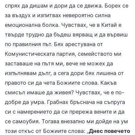
спрях да дишам и дори да се движа. Борех се
за въздух и изпитвах невероятно силна
емоционална болка. Чувствах, че в Китай е
твърде трудно да бъдеш вярващ и да вървиш
по правилния път. Бях арестувана от
Комунистическата партия, семейството ми
заставаше на пътя ми, вече не можех да
изпълнявам дълг, а сега дори бях лишена от
правото си да чета Божиите слова. Какъв
смисъл имаше да живея? Чувствах, че е по-
добре да умра. Грабнах бръснача на съпруга
си с намерението да си прережа вените и да
се самоубия. Тогава внезапно ми дойде на ум
този откъс от Божиите слова: „
Днес повечето