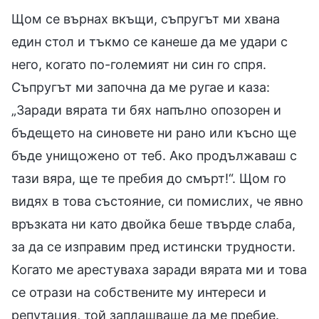
Щом се върнах вкъщи, съпругът ми хвана
един стол и тъкмо се канеше да ме удари с
него, когато по-големият ни син го спря.
Съпругът ми започна да ме ругае и каза:
„Заради вярата ти бях напълно опозорен и
бъдещето на синовете ни рано или късно ще
бъде унищожено от теб. Ако продължаваш с
тази вяра, ще те пребия до смърт!“. Щом го
видях в това състояние, си помислих, че явно
връзката ни като двойка беше твърде слаба,
за да се изправим пред истински трудности.
Когато ме арестуваха заради вярата ми и това
се отрази на собствените му интереси и
репутация, той заплашваше да ме пребие.