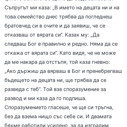
Съпругът ми каза: „В името на децата ни и на
това семейство днес трябва да погледнеш
братовчед си в очите и да заявиш, че се
отказваш от вярата си“. Казах му: „Да
следваш Бог е правилно и редно. Няма да се
откажа от вярата си“. Като видя, че не може
да ме накара да отстъпя, той каза гневно:
„Ако държиш да вярваш в Бог и пренебрегваш
бъдещето на децата ни, ще трябва да се
разведа с теб“. Той взе споразумение за
развод и ми каза да го подпиша.
Споразумението гласеше, че ще си тръгна,
без да взема нищо със себе си. И двамата
бяхме работили усилено, за да изградим