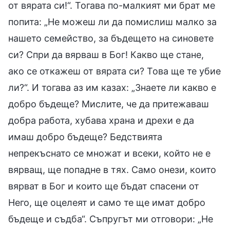
от вярата си!“. Тогава по-малкият ми брат ме
попита: „Не можеш ли да помислиш малко за
нашето семейство, за бъдещето на синовете
си? Спри да вярваш в Бог! Какво ще стане,
ако се откажеш от вярата си? Това ще те убие
ли?“. И тогава аз им казах: „Знаете ли какво е
добро бъдеще? Мислите, че да притежаваш
добра работа, хубава храна и дрехи е да
имаш добро бъдеще? Бедствията
непрекъснато се множат и всеки, който не е
вярващ, ще попадне в тях. Само онези, които
вярват в Бог и които ще бъдат спасени от
Него, ще оцелеят и само те ще имат добро
бъдеще и съдба“. Съпругът ми отговори: „Не