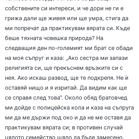
собствените си интереси, и че дори не ги е
грижа дали ще живея или ще умра, стига да
ми попречат да практикувам вярата си. Къде
беше тяхната човешка природа? На
следващия ден по-големият ми брат се обади
на моя съпруг и каза: „Ако сестра ми запази
религията си, ще прекъснем връзките си с
нея. Ако искаш развод, ще те подкрепя. Не ѝ
оставяй нищо и я изритай. Да видим как ще
се справя след това“. Около обяд братовчед
ми дойде с полицейска кола и каза на съпруга
ми да ме държи под око и да не ме оставя да
практикувам вярата си; в противен случай
цялото семейство щяло да бъде замесено.