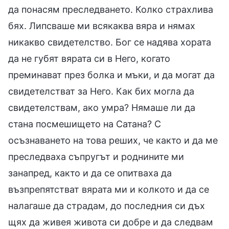
да понасям преследването. Колко страхлива
бях. Липсваше ми всякаква вяра и нямах
никакво свидетелство. Бог се надява хората
да не губят вярата си в Него, когато
преминават през болка и мъки, и да могат да
свидетелстват за Него. Как бих могла да
свидетелствам, ако умра? Нямаше ли да
стана посмешището на Сатана? С
осъзнаването на това реших, че както и да ме
преследваха съпругът и роднините ми
занапред, както и да се опитваха да
възпрепятстват вярата ми и колкото и да се
налагаше да страдам, до последния си дъх
щях да живея живота си добре и да следвам