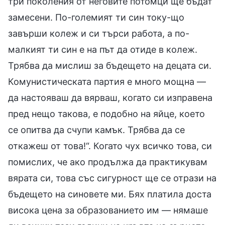
три поколения от неговите потомци ще бъдат
замесени. По-големият ти син току-що
завърши колеж и си търси работа, а по-
малкият ти син е на път да отиде в колеж.
Трябва да мислиш за бъдещето на децата си.
Комунистическата партия е много мощна —
да настояваш да вярваш, когато си изправена
пред нещо такова, е подобно на яйце, което
се опитва да счупи камък. Трябва да се
откажеш от това!“. Когато чух всичко това, си
помислих, че ако продължа да практикувам
вярата си, това със сигурност ще се отрази на
бъдещето на синовете ми. Бях платила доста
висока цена за образованието им — нямаше