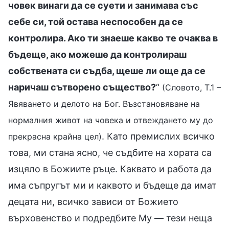
човек винаги да се суети и занимава със
себе си, той остава неспособен да се
контролира. Ако ти знаеше какво те очаква в
бъдеще, ако можеше да контролираш
собствената си съдба, щеше ли още да се
наричаш сътворено същество?
“
(Словото, Т.1 –
Явяването и делото на Бог. Възстановяване на
нормалния живот на човека и отвеждането му до
. Като премислих всичко
прекрасна крайна цел)
това, ми стана ясно, че съдбите на хората са
изцяло в Божиите ръце. Каквато и работа да
има съпругът ми и каквото и бъдеще да имат
децата ни, всичко зависи от Божието
върховенство и подредбите Му — тези неща