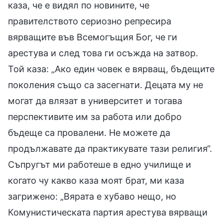
каза, че е видял по новините, че
правителството сериозно репресира
вярващите във Всемогъщия Бог, че ги
арестува и след това ги осъжда на затвор.
Той каза: „Ако един човек е вярващ, бъдещите
поколения също са засегнати. Децата му не
могат да влязат в университет и тогава
перспективите им за работа или добро
бъдеще са провалени. Не можете да
продължавате да практикувате тази религия“.
Съпругът ми работеше в едно училище и
когато чу какво каза моят брат, ми каза
загрижено: „Вярата е хубаво нещо, но
Комунистическата партия арестува вярващи