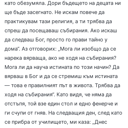
като обезумяла. Дори бъдещето на децата ни
ще бъде засегнато. Не искам повече да
практикувам тази религия, а ти трябва да
спреш да посещаваш събирания. Ако искаш
да следваш Бог, просто го прави тайно у
дома“. Аз отговорих: „Мога ли изобщо да се
нарека вярваща, ако не ходя на събирания?
Мога ли да науча истината по този начин? Да
вярваш в Бог и да се стремиш към истината
— това е правилният път в живота. Трябва да
ходя на събирания“. Като видя, че няма да
отстъпя, той взе един стол и едно фенерче и
ги счупи от гняв. На следващия ден, след като
се прибра от училището, ми каза: „Днес