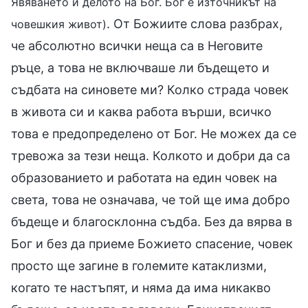
Явяването и делото на Бог. Бог е източникът на
. От Божиите слова разбрах,
човешкия живот)
че абсолютно всички неща са в Неговите
ръце, а това не включваше ли бъдещето и
съдбата на синовете ми? Колко страда човек
в живота си и каква работа върши, всичко
това е предопределено от Бог. Не можех да се
тревожа за тези неща. Колкото и добри да са
образованието и работата на един човек на
света, това не означава, че той ще има добро
бъдеще и благосклонна съдба. Без да вярва в
Бог и без да приеме Божието спасение, човек
просто ще загине в големите катаклизми,
когато те настъпят, и няма да има никакво