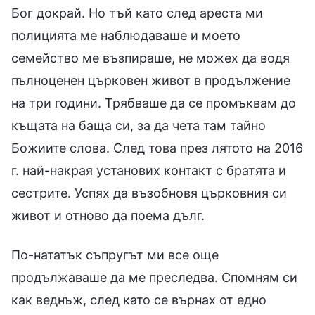
Бог докрай. Но тъй като след ареста ми
полицията ме наблюдаваше и моето
семейство ме възпираше, не можех да водя
пълноценен църковен живот в продължение
на три години. Трябваше да се промъквам до
къщата на баща си, за да чета там тайно
Божиите слова. След това през лятото на 2016
г. най-накрая установих контакт с братята и
сестрите. Успях да възобновя църковния си
живот и отново да поема дълг.
По-нататък съпругът ми все още
продължаваше да ме преследва. Спомням си
как веднъж, след като се върнах от едно