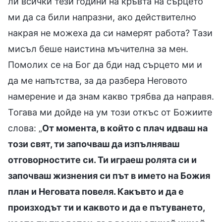
ли всички тези години на кръвта на сърцето
ми да са били напразни, ако действително
накрая не можеха да си намерят работа? Тази
мисъл беше наистина мъчителна за мен.
Помолих се на Бог да бди над сърцето ми и
да ме напътства, за да разбера Неговото
намерение и да знам какво трябва да направя.
Тогава ми дойде на ум този откъс от Божиите
слова: „
От момента, в който с плач идваш на
този свят, ти започваш да изпълняваш
отговорностите си. Ти играеш ролята си и
започваш жизнения си път в името на Божия
план и Неговата повеля. Какъвто и да е
произходът ти и каквото и да е пътуването,