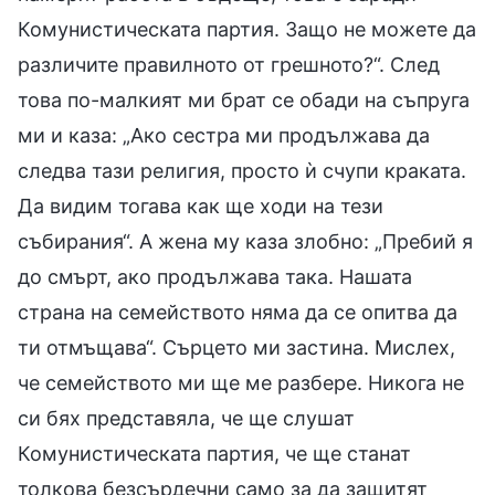
Комунистическата партия. Защо не можете да
различите правилното от грешното?“. След
това по-малкият ми брат се обади на съпруга
ми и каза: „Ако сестра ми продължава да
следва тази религия, просто ѝ счупи краката.
Да видим тогава как ще ходи на тези
събирания“. А жена му каза злобно: „Пребий я
до смърт, ако продължава така. Нашата
страна на семейството няма да се опитва да
ти отмъщава“. Сърцето ми застина. Мислех,
че семейството ми ще ме разбере. Никога не
си бях представяла, че ще слушат
Комунистическата партия, че ще станат
толкова безсърдечни само за да защитят