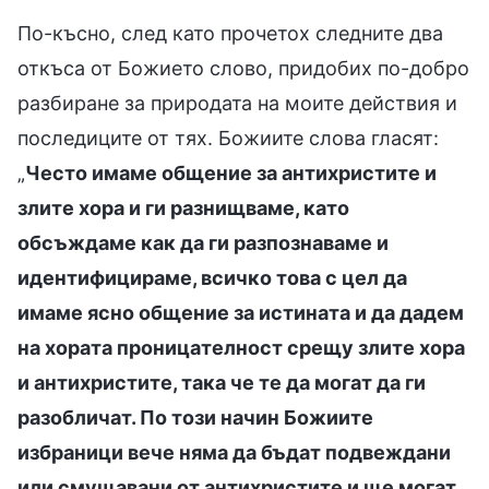
По-късно, след като прочетох следните два
откъса от Божието слово, придобих по-добро
разбиране за природата на моите действия и
последиците от тях. Божиите слова гласят:
„
Често имаме общение за антихристите и
злите хора и ги разнищваме, като
обсъждаме как да ги разпознаваме и
идентифицираме, всичко това с цел да
имаме ясно общение за истината и да дадем
на хората проницателност срещу злите хора
и антихристите, така че те да могат да ги
разобличат. По този начин Божиите
избраници вече няма да бъдат подвеждани
или смущавани от антихристите и ще могат