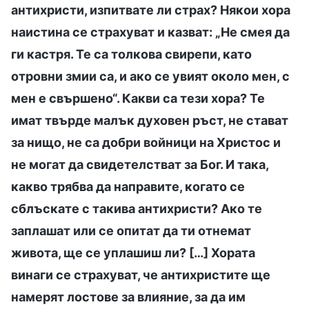
антихристи, изпитвате ли страх? Някои хора
наистина се страхуват и казват: „Не смея да
ги кастря. Те са толкова свирепи, като
отровни змии са, и ако се увият около мен, с
мен е свършено“. Какви са тези хора? Те
имат твърде малък духовен ръст, не стават
за нищо, не са добри войници на Христос и
не могат да свидетелстват за Бог. И така,
какво трябва да направите, когато се
сблъскате с такива антихристи? Ако те
заплашат или се опитат да ти отнемат
живота, ще се уплашиш ли? […] Хората
винаги се страхуват, че антихристите ще
намерят лостове за влияние, за да им