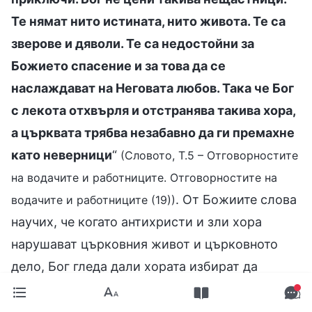
Те нямат нито истината, нито живота. Те са
зверове и дяволи. Те са недостойни за
Божието спасение и за това да се
наслаждават на Неговата любов. Така че Бог
с лекота отхвърля и отстранява такива хора,
а църквата трябва незабавно да ги премахне
като неверници
“
(Словото, Т.5 – Отговорностите
на водачите и работниците. Отговорностите на
. От Божиите слова
водачите и работниците (19))
научих, че когато антихристи и зли хора
нарушават църковния живот и църковното
дело, Бог гледа дали хората избират да
защитят интересите на църквата, или своите
собствени. Ако изберат да защитят себе си и