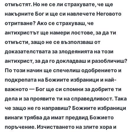
отмъстят. Но не се ли страхувате, че ще
накърните Бог и ще си навлечете Неговото
отритване? Ако се страхуваш, че
антихристът ще намери лостове, за да ти
отмъсти, защо не се възползваш от
доказателствата за злодеянията на този
антихрист, за да го докладваш и разобличиш?
По този начин ще спечелиш одобрението и
подкрепата на Божиите избраници и най-
важното — Бог ще си спомни за добрите ти
дела и за проявите ти на справедливост. Така
че защо не го направиш? Божиите избраници
винаги трябва да имат предвид Божието
поръчение. Изчистването на злите хора и