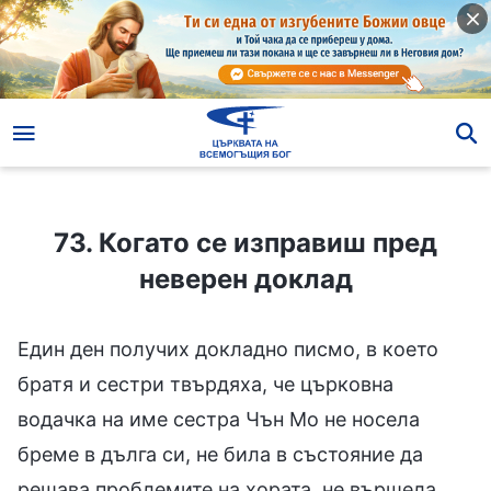
73. Когато се изправиш пред неверен доклад
73. Когато се изправиш пред
неверен доклад
Един ден получих докладно писмо, в което
братя и сестри твърдяха, че църковна
водачка на име сестра Чън Мо не носела
бреме в дълга си, не била в състояние да
решава проблемите на хората, не вършела