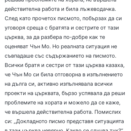
действителна работа и била лъжеводачка.
След като прочетох писмото, побързах да си
уговоря среща с братята и сестрите от тази
църква, за да разбера по-добре как те
оценяват Чън Мо. Но реалната ситуация не
съвпадаше със съдържанието на писмото.
Всички братя и сестри от тази църква казаха,
че Чън Мо си била отговорна в изпълнението
на дълга си, активно изпълнявала всички
проекти на църквата, бързо успявала да реши
проблемите на хората и можело да се каже,
че вършела действителна работа. Помислих
си: „Докладното писмо представя ситуацията
в тази църква невярно. Какво се случва тук?“.