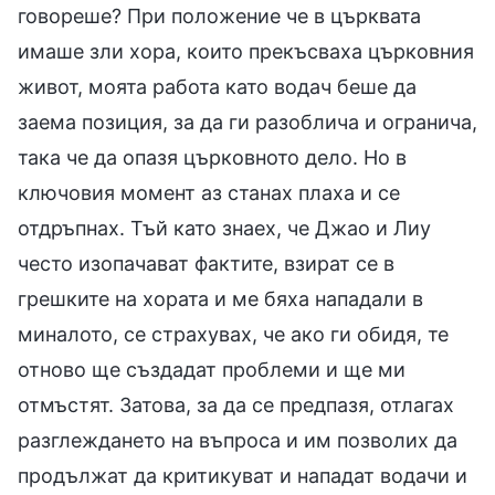
говореше? При положение че в църквата
имаше зли хора, които прекъсваха църковния
живот, моята работа като водач беше да
заема позиция, за да ги разоблича и огранича,
така че да опазя църковното дело. Но в
ключовия момент аз станах плаха и се
отдръпнах. Тъй като знаех, че Джао и Лиу
често изопачават фактите, взират се в
грешките на хората и ме бяха нападали в
миналото, се страхувах, че ако ги обидя, те
отново ще създадат проблеми и ще ми
отмъстят. Затова, за да се предпазя, отлагах
разглеждането на въпроса и им позволих да
продължат да критикуват и нападат водачи и