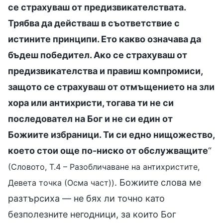
се страхуваш от предизвикателствата.
Трябва да действаш в съответствие с
истините принципи. Ето какво означава да
бъдеш победител. Ако се страхуваш от
предизвикателства и правиш компромиси,
защото се страхуваш от отмъщението на зли
хора или антихристи, тогава ти не си
последовател на Бог и не си един от
Божиите избраници. Ти си едно нищожество,
което стои още по-ниско от обслужващите
“
(Словото, Т.4 – Разобличаване на антихристите,
. Божиите слова ме
Девета точка (Осма част))
разтърсиха — не бях ли точно като
безполезните негодници, за които Бог