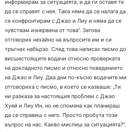
информирам за ситуацията, и да ги оставя те
да се справят с нея. Така няма да се налага да
се конфронтирам с Джао и Лиу и няма да се
чувствам изнервена от това“. Затова
отговорих нехайно на въпросите им и си
тръгнах набързо. След това написах писмо до
висшестоящите водачи относно проверката
на докладното писмо и относно поведението
на Джао и Лиу. Два дни по-късно водачите ми
отговориха с писмо, в което се казваше: „Ти
ни разказа за настоящия проблем с Джао
Хуей и Лиу Ин, но не спомена как планираш
да се справиш с него. Просто пробута този
въпрос на нас. Какво мислиш за ситуацията?“.