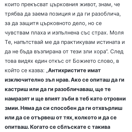
които прекъсват църковния живот, знам, че
трябва да заема позиция и да ги разоблича,
за да защитя църковното дело, но се
чувствам плаха и изпълнена със страх. Моля
Те, напътствай ме да практикувам истината и
да не бъда възпирана от тези зли хора“. След
това видях един откъс от Божието слово, в
който се казва: „
Антихристите имат
изключително зъл нрав. Ако се опиташ да ги
кастриш или да ги разобличаваш, ще те
намразят и ще впият зъби в теб като отровни
змии. Няма да си способен да ги отхвърлиш
или да се отървеш от тях, колкото и да се
опитваш. Когато се сблъскате с такива