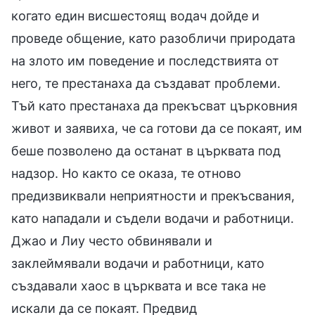
когато един висшестоящ водач дойде и
проведе общение, като разобличи природата
на злото им поведение и последствията от
него, те престанаха да създават проблеми.
Тъй като престанаха да прекъсват църковния
живот и заявиха, че са готови да се покаят, им
беше позволено да останат в църквата под
надзор. Но както се оказа, те отново
предизвиквали неприятности и прекъсвания,
като нападали и съдели водачи и работници.
Джао и Лиу често обвинявали и
заклеймявали водачи и работници, като
създавали хаос в църквата и все така не
искали да се покаят. Предвид