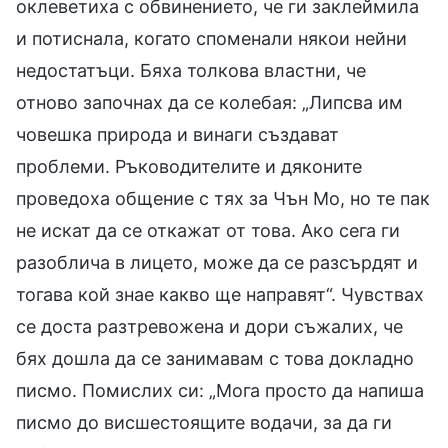
оклеветиха с обвинението, че ги заклеймила
и потиснала, когато споменали някои нейни
недостатъци. Бяха толкова властни, че
отново започнах да се колебая: „Липсва им
човешка природа и винаги създават
проблеми. Ръководителите и дяконите
проведоха общение с тях за Чън Мо, но те пак
не искат да се откажат от това. Ако сега ги
разоблича в лицето, може да се разсърдят и
тогава кой знае какво ще направят“. Чувствах
се доста разтревожена и дори съжалих, че
бях дошла да се занимавам с това докладно
писмо. Помислих си: „Мога просто да напиша
писмо до висшестоящите водачи, за да ги