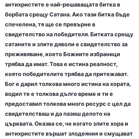
антихристите е най-решаващата битка в
борбата срещу Сатана. Ако тази битка бъде
спечелена, тя ще се превърне в
свидетелство на победителя. Битката срещу
сатаните и злите дяволи е свидетелство за
преживяване, което Божиите избраници
трябва да имат. Това е истина реалност,
която победителите трябва да притежават.
Бог е дарил толкова много истина на хората,
водил те е толкова дълго време и ти е
предоставил толкова много ресурс с цел да
свидетелстваш и да пазиш делото на
църквата. Оказва се, че когато злите хора и
антихристите вършат злодеяния и смущават