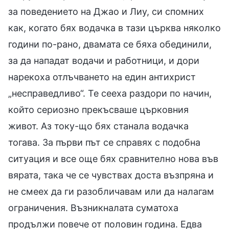
за поведението на Джао и Лиу, си спомних
как, когато бях водачка в тази църква няколко
години по-рано, двамата се бяха обединили,
за да нападат водачи и работници, и дори
нарекоха отлъчването на един антихрист
„несправедливо“. Те сееха раздори по начин,
който сериозно прекъсваше църковния
живот. Аз току-що бях станала водачка
тогава. За първи път се справях с подобна
ситуация и все още бях сравнително нова във
вярата, така че се чувствах доста възпряна и
не смеех да ги разобличавам или да налагам
ограничения. Възникналата суматоха
продължи повече от половин година. Едва