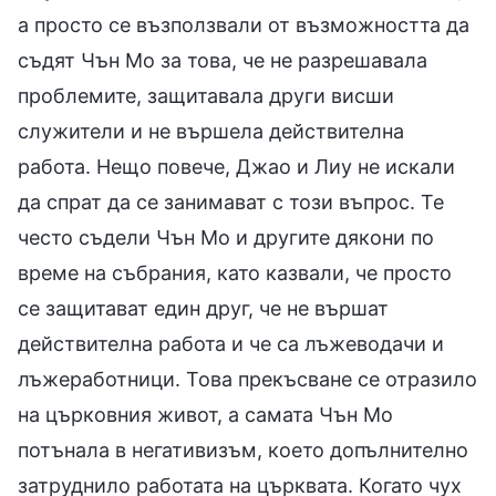
а просто се възползвали от възможността да
съдят Чън Мо за това, че не разрешавала
проблемите, защитавала други висши
служители и не вършела действителна
работа. Нещо повече, Джао и Лиу не искали
да спрат да се занимават с този въпрос. Те
често съдели Чън Мо и другите дякони по
време на събрания, като казвали, че просто
се защитават един друг, че не вършат
действителна работа и че са лъжеводачи и
лъжеработници. Това прекъсване се отразило
на църковния живот, а самата Чън Мо
потънала в негативизъм, което допълнително
затруднило работата на църквата. Когато чух