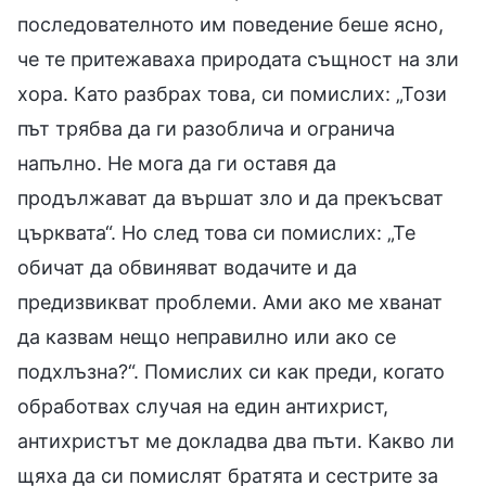
последователното им поведение беше ясно,
че те притежаваха природата същност на зли
хора. Като разбрах това, си помислих: „Този
път трябва да ги разоблича и огранича
напълно. Не мога да ги оставя да
продължават да вършат зло и да прекъсват
църквата“. Но след това си помислих: „Те
обичат да обвиняват водачите и да
предизвикват проблеми. Ами ако ме хванат
да казвам нещо неправилно или ако се
подхлъзна?“. Помислих си как преди, когато
обработвах случая на един антихрист,
антихристът ме докладва два пъти. Какво ли
щяха да си помислят братята и сестрите за