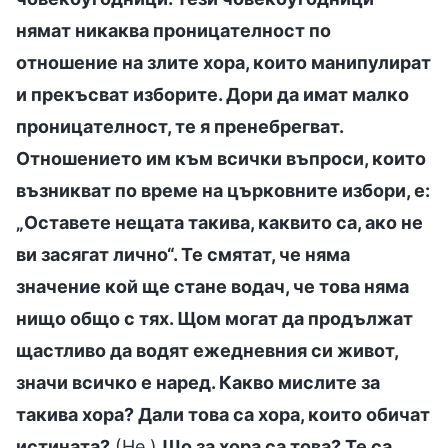
нямат никаква проницателност по
отношение на злите хора, които манипулират
и прекъсват изборите. Дори да имат малко
проницателност, те я пренебрегват.
Отношението им към всички въпроси, които
възникват по време на църковните избори, е:
„Оставете нещата такива, каквито са, ако не
ви засягат лично“. Те смятат, че няма
значение кой ще стане водач, че това няма
нищо общо с тях. Щом могат да продължат
щастливо да водят ежедневния си живот,
значи всичко е наред. Какво мислите за
такива хора? Дали това са хора, които обичат
истината?
(Не.)
Що за хора са това? Те са