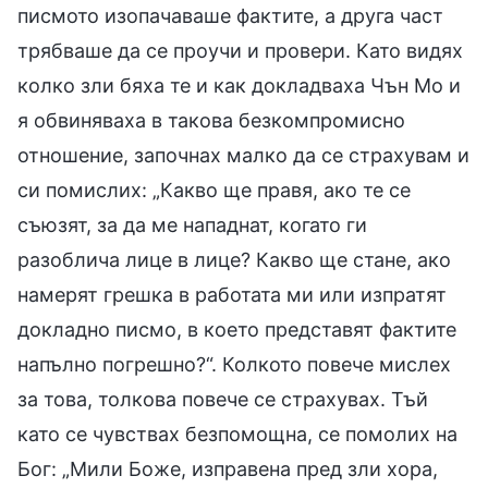
писмото изопачаваше фактите, а друга част
трябваше да се проучи и провери. Като видях
колко зли бяха те и как докладваха Чън Мо и
я обвиняваха в такова безкомпромисно
отношение, започнах малко да се страхувам и
си помислих: „Какво ще правя, ако те се
съюзят, за да ме нападнат, когато ги
разоблича лице в лице? Какво ще стане, ако
намерят грешка в работата ми или изпратят
докладно писмо, в което представят фактите
напълно погрешно?“. Колкото повече мислех
за това, толкова повече се страхувах. Тъй
като се чувствах безпомощна, се помолих на
Бог: „Мили Боже, изправена пред зли хора,