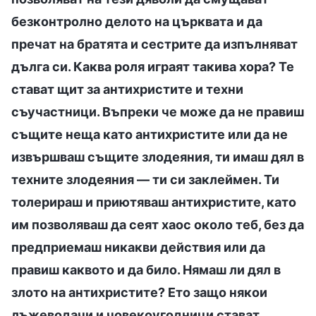
безконтролно делото на църквата и да
пречат на братята и сестрите да изпълняват
дълга си. Каква роля играят такива хора? Те
стават щит за антихристите и техни
съучастници. Въпреки че може да не правиш
същите неща като антихристите или да не
извършваш същите злодеяния, ти имаш дял в
техните злодеяния — ти си заклеймен. Ти
толерираш и приютяваш антихристите, като
им позволяваш да сеят хаос около теб, без да
предприемаш никакви действия или да
правиш каквото и да било. Нямаш ли дял в
злото на антихристите? Ето защо някои
лъжеводачи и човекоугодници стават