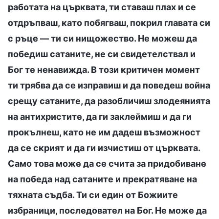
работата на църквата, ти ставаш плах и се
отдръпваш, като побягваш, покрил главата си
с ръце — ти си нищожество. Не можеш да
победиш сатаните, не си свидетелствал и
Бог те ненавижда. В този критичен момент
ти трябва да се изправиш и да поведеш война
срещу сатаните, да разобличиш злодеянията
на антихристите, да ги заклеймиш и да ги
прокълнеш, като не им дадеш възможност
да се скрият и да ги изчистиш от църквата.
Само това може да се счита за придобиване
на победа над сатаните и прекратяване на
тяхната съдба. Ти си един от Божиите
избраници, последовател на Бог. Не може да