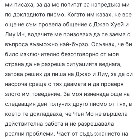
ми писаха, за да ме попитат за напредъка ми
по докладното писмо. Когато им казах, че все
още не съм провела общение с Джао Хуей и
Лиу Ин, водачите ме призоваха да се заема с
въпроса възможно най-бързо. Осъзнах, че би
било изключително безотговорно от моя
страна да не разреша ситуацията веднага,
затова реших да пиша на Джао и Лиу, за да си
насроча среща с тях двамата и да проверя
злото им поведение. За моя изненада още на
следващия ден получих друго писмо от тях, в
което те докладваха, че Чън Мо не вършела
действителна работа и не разрешавала
реални проблеми. Част от съдържанието на