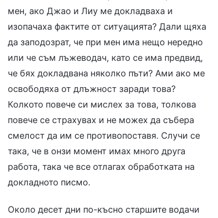
мен, ако Джао и Лиу ме докладваха и
изопачаха фактите от ситуацията? Дали щяха
да заподозрат, че при мен има нещо нередно
или че съм лъжеводач, като се има предвид,
че бях докладвана няколко пъти? Ами ако ме
освободяха от длъжност заради това?
Колкото повече си мислех за това, толкова
повече се страхувах и не можех да събера
смелост да им се противопоставя. Случи се
така, че в онзи момент имах много друга
работа, така че все отлагах обработката на
докладното писмо.
Около десет дни по-късно старшите водачи