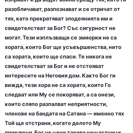
разобличават, разпознават и се отричат от
тях, като прекратяват злодеянията им и
свидетелстват за Бог? Със сигурност не
могат. Тези изплъзващи се змиорки не са
хората, които Бог ще усъвършенства, нито
са хората, които ще спаси. Те никога не
свидетелстват за Бог и не отстояват
интересите на Неговия дом. Както Бог ги
вижда, тези хора не са хората, които Го
следват или Му се покоряват, а са онези,
които сляпо разпалват неприятности,
членове на бандата на Сатана — именно тях
Той ще отстрани, когато делото Му
приключи. Бог не цени такива нещастници.