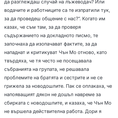
да разглеждаш случай на лъжеводач? Или
водачите и работниците са те изпратили тук,
за да проведеш общение с нас?“. Когато им
казах, че съм там, за да проверя
съдържанието на докладното писмо, те
започнаха да изопачават фактите, за да
нападнат и критикуват Чън Мо отново, като
твърдяха, че тя често не посещавала
събранията на групата, не решавала
проблемите на братята и сестрите и не се
грижела за новодошлите. Пак се оплакаха, че
напояващият дякон не дошъл навреме за
сбирката с новодошлите, и казаха, че Чън Мо
не вършела действителна работа. Дори я