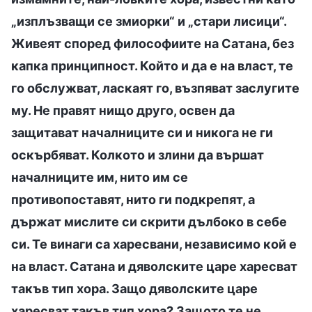
„изплъзващи се змиорки“ и „стари лисици“.
Живеят според философиите на Сатана, без
капка принципност. Който и да е на власт, те
го обслужват, ласкаят го, възпяват заслугите
му. Не правят нищо друго, освен да
защитават началниците си и никога не ги
оскърбяват. Колкото и злини да вършат
началниците им, нито им се
противопоставят, нито ги подкрепят, а
държат мислите си скрити дълбоко в себе
си. Те винаги са харесвани, независимо кой е
на власт. Сатана и дяволските царе харесват
такъв тип хора. Защо дяволските царе
харесват такъв тип хора? Защото те не