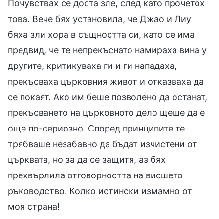
Почувствах се доста зле, след като прочетох
това. Вече бях установила, че Джао и Лиу
бяха зли хора в същността си, като се има
предвид, че те непрекъснато намираха вина у
другите, критикуваха ги и ги нападаха,
прекъсваха църковния живот и отказваха да
се покаят. Ако им беше позволено да останат,
прекъсването на църковното дело щеше да е
още по-сериозно. Според принципите те
трябваше незабавно да бъдат изчистени от
църквата, но за да се защитя, аз бях
прехвърлила отговорността на висшето
ръководство. Колко истински измамно от
моя страна!