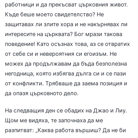
работници и да прекъсват църковния живот.
Къде беше моето свидетелство? Не
защитавах ли злите хора и не накърнявах ли
интересите на църквата? Бог мрази такова
поведение! Като осъзнах това, аз се отвратих
от себе си и невероятния си егоизъм. Не
можех да продължавам да бъда безполезна
негодница, която избягва дълга си и се пази
от конфликти. Трябваше да заема позиция и
да опазя църковното дело.
На следващия ден се обадих на Джао и Лиу.
Щом ме видяха, те започнаха да ме
разпитват: „Каква работа вършиш? Да не би