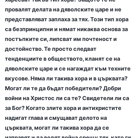
провалят делата на дяволските царе и не
представляват заплаха за тях. Този тип хора
са безпринципни и нямат никаква основа за
постъпките си, липсват им почтеност и
достойнство. Те просто следват
тенденциите в обществото, кланят се на
дяволските царе и се нагаждат към техните
вкусове. Няма ли такива хора и в църквата?
Могат ли те да бъдат победители? Добри
войни на Христос ли са те? Свидетели ли са
за Бог? Когато злите хора и антихристите
надигат глава и смущават делото на
църквата, могат ли такива хора да се
изправят и да водят война срещу тях, като ги