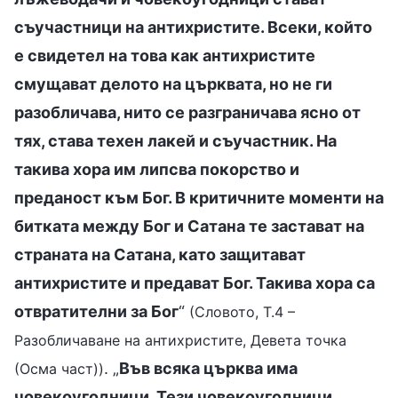
съучастници на антихристите. Всеки, който
е свидетел на това как антихристите
смущават делото на църквата, но не ги
разобличава, нито се разграничава ясно от
тях, става техен лакей и съучастник. На
такива хора им липсва покорство и
преданост към Бог. В критичните моменти на
битката между Бог и Сатана те застават на
страната на Сатана, като защитават
антихристите и предават Бог. Такива хора са
отвратителни за Бог
“
(Словото, Т.4 –
Разобличаване на антихристите, Девета точка
. „
Във всяка църква има
(Осма част))
човекоугодници. Тези човекоугодници