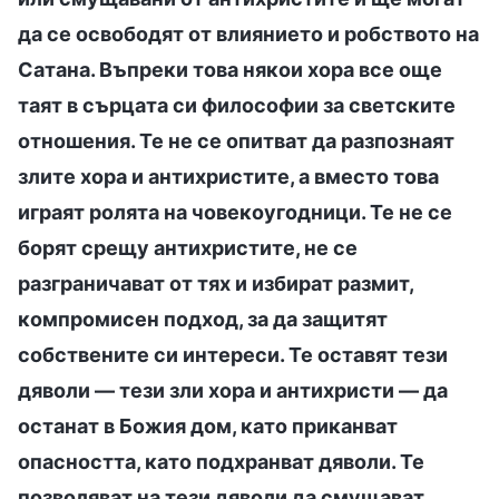
да се освободят от влиянието и робството на
Сатана. Въпреки това някои хора все още
таят в сърцата си философии за светските
отношения. Те не се опитват да разпознаят
злите хора и антихристите, а вместо това
играят ролята на човекоугодници. Те не се
борят срещу антихристите, не се
разграничават от тях и избират размит,
компромисен подход, за да защитят
собствените си интереси. Те оставят тези
дяволи — тези зли хора и антихристи — да
останат в Божия дом, като приканват
опасността, като подхранват дяволи. Те
позволяват на тези дяволи да смущават