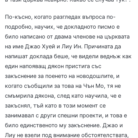
По-късно, когато разгледах въпроса по-
подробно, научих, че докладното писмо е
било написано от двама членове на църквата
на име Джао Хуей и Лиу Ин. Причината да
напишат доклада беше, че видели веднъж как
един напояващ дякон пристига със
закъснение за поенето на новодошлите, и
когато съобщили за това на Чън Мо, тя не
смъмрила дякона, след като научила, че е
закъснял, тъй като в този момент се
занимавал с други спешни проекти, и това е
било единственото му закъснение. Джао и
Лиу не взели под внимание обстоятелствата,